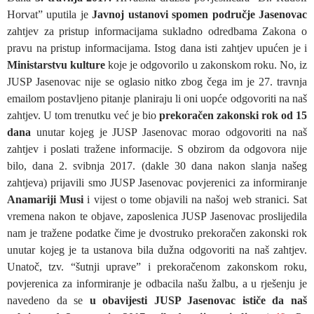
Horvat” uputila je
Javnoj ustanovi spomen područje Jasenovac
zahtjev za pristup informacijama sukladno odredbama Zakona o
pravu na pristup informacijama. Istog dana isti zahtjev upućen je i
Ministarstvu kulture
koje je odgovorilo u zakonskom roku. No, iz
JUSP Jasenovac nije se oglasio nitko zbog čega im je 27. travnja
emailom postavljeno pitanje planiraju li oni uopće odgovoriti na naš
zahtjev. U tom trenutku već je bio
prekoračen zakonski rok od 15
dana
unutar kojeg je JUSP Jasenovac morao odgovoriti na naš
zahtjev i poslati tražene informacije. S obzirom da odgovora nije
bilo, dana 2. svibnja 2017. (dakle 30 dana nakon slanja našeg
zahtjeva) prijavili smo JUSP Jasenovac povjerenici za informiranje
Anamariji Musi
i vijest o tome objavili na našoj web stranici. Sat
vremena nakon te objave, zaposlenica JUSP Jasenovac proslijedila
nam je tražene podatke čime je dvostruko prekoračen zakonski rok
unutar kojeg je ta ustanova bila dužna odgovoriti na naš zahtjev.
Unatoč, tzv. “šutnji uprave” i prekoračenom zakonskom roku,
povjerenica za informiranje je odbacila našu žalbu, a u rješenju je
navedeno da se
u obavijesti JUSP Jasenovac ističe da naš