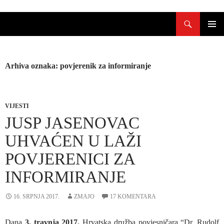
Skoči
Pretraži
do
sadržaja
PRIMAR
IZBORN
Arhiva oznaka: povjerenik za informiranje
VIJESTI
JUSP JASENOVAC
UHVAĆEN U LAŽI
POVJERENICI ZA
INFORMIRANJE
16. SRPNJA 2017.
ZMAJO
17 KOMENTARA
Dana
3. travnja 2017.
Hrvatska družba povjesničara “Dr. Rudolf