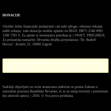
DONACIJE
Ukoliko želite financijski poduprijeti rad naše udruge, odnosno tiskanje
naših izdanja, vašu donaciju možete uplatiti na IBAN: HR75 2340 0091
1108 7391 9. Za uplate iz inozemstva potreban je i SWIFT: PBZGHR2X.
Za primatelja naznačite: Hrvatska družba povjesničara “Dr. Rudolf
Horvat”, Krsišće 25, 10000 Zagreb.
Error! Missing PayPal API credentials. Please configure the PayPal
API credentials by going to the settings menu of this plugin.
Sadržaji objavljeni na ovim stranicama zaštićeni su prema Zakonu o
autorskim pravima Republike Hrvatske, te se ne smiju koristiti i preuzimati
bez dozvole autora. | 2016. © Sva prava pridržana