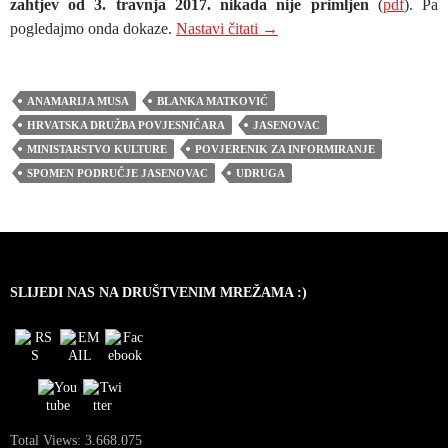
zahtjev od 3. travnja 2017. nikada nije primljen
(
pdf
). Pa
JUSP JASENOVAC UHVAĆ
pogledajmo onda dokaze.
Nastavi čitati
→
ANAMARIJA MUSA
BLANKA MATKOVIĆ
HRVATSKA DRUŽBA POVJESNIČARA
JASENOVAC
MINISTARSTVO KULTURE
POVJERENIK ZA INFORMIRANJE
SPOMEN PODRUČJE JASENOVAC
UDRUGA
SLIJEDI NAS NA DRUŠTVENIM MREŽAMA :)
Total Views:
3.668.075