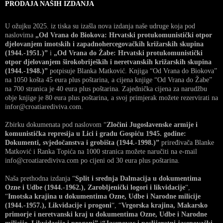
PRODAJA NAŠIH IZDANJA
U ožujku 2025. iz tiska su izašla nova izdanja naše udruge koja pod
naslovima
„Od Vrana do Biokova: Hrvatski protukomunistički otpor
djelovanjem imotskih i zapadnohercegovačkih križarskih skupina
(1944.-1951.)”
i
„Od Vrana do Žabe: Hrvatski protukomunistički
otpor djelovanjem širokobrijeških i neretvanskih križarskih skupina
(1944.-1948.)”
potpisuje Blanka Matković. Knjiga “Od Vrana do Biokova”
na 1050 košta 45 eura plus poštarina, a cijena knjige “Od Vrana do Žabe”
na 700 stranica je 40 eura plus poštarina. Zajednička cijena za narudžbu
obje knjige je 80 eura plus poštarina, a svoj primjerak možete rezervirati na
infor@croatiarediviva.com.
Zbirku dokumenata pod naslovom “
Zločini Jugoslavenske armije i
komunistička represija u Lici i gradu Gospiću 1945. godine:
Dokumenti, svjedočanstva i grobišta (1944.-1998.)”
priređivača Blanke
Matković i Ranka Topića na 1000 stranica možete naručiti na e-mail
info@croatiarediviva.com po cijeni od 30 eura plus poštarina.
Naša prethodna izdanja “
Split i srednja Dalmacija u dokumentima
Ozne i Udbe (1944.-1962.), Zarobljenički logori i likvidacije
“,
“
Imotska krajina u dokumentima Ozne, Udbe i Narodne milicije
(1944.-1957.), Likvidacije i progoni
“, “
Vrgorska krajina, Makarsko
primorje i neretvanski kraj u dokumentima Ozne, Udbe i Narodne