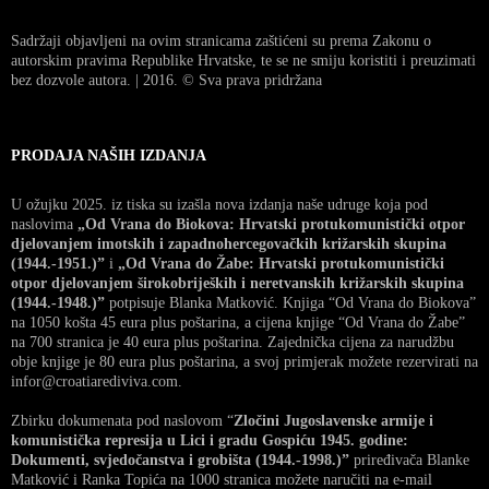
Sadržaji objavljeni na ovim stranicama zaštićeni su prema Zakonu o
autorskim pravima Republike Hrvatske, te se ne smiju koristiti i preuzimati
bez dozvole autora. | 2016. © Sva prava pridržana
PRODAJA NAŠIH IZDANJA
U ožujku 2025. iz tiska su izašla nova izdanja naše udruge koja pod
naslovima
„Od Vrana do Biokova: Hrvatski protukomunistički otpor
djelovanjem imotskih i zapadnohercegovačkih križarskih skupina
(1944.-1951.)”
i
„Od Vrana do Žabe: Hrvatski protukomunistički
otpor djelovanjem širokobrijeških i neretvanskih križarskih skupina
(1944.-1948.)”
potpisuje Blanka Matković. Knjiga “Od Vrana do Biokova”
na 1050 košta 45 eura plus poštarina, a cijena knjige “Od Vrana do Žabe”
na 700 stranica je 40 eura plus poštarina. Zajednička cijena za narudžbu
obje knjige je 80 eura plus poštarina, a svoj primjerak možete rezervirati na
infor@croatiarediviva.com.
Zbirku dokumenata pod naslovom “
Zločini Jugoslavenske armije i
komunistička represija u Lici i gradu Gospiću 1945. godine:
Dokumenti, svjedočanstva i grobišta (1944.-1998.)”
priređivača Blanke
Matković i Ranka Topića na 1000 stranica možete naručiti na e-mail