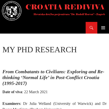
Skoči
do
sadržaja
Pretraži
PRIMAR
IZBORN
MY PHD RESEARCH
From Combatants to Civilians: Exploring and Re-
thinking ‘Normal Life’ in Post-Conflict Croatia
(1995-2017)
Date of viva
: 22 March 2021
Examiners
: Dr Julia Welland (University of Warwick) and Dr