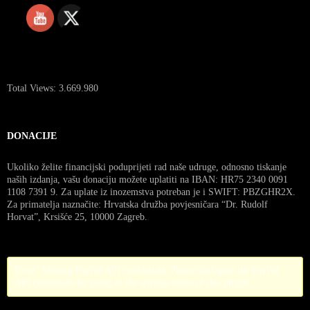
Total Views:
3.669.980
DONACIJE
Ukoliko želite financijski poduprijeti rad naše udruge, odnosno tiskanje
naših izdanja, vašu donaciju možete uplatiti na IBAN: HR75 2340 0091
1108 7391 9. Za uplate iz inozemstva potreban je i SWIFT: PBZGHR2X.
Za primatelja naznačite: Hrvatska družba povjesničara “Dr. Rudolf
Horvat”, Krsišće 25, 10000 Zagreb.
Error! Missing PayPal API credentials. Please configure the PayPal
API credentials by going to the settings menu of this plugin.