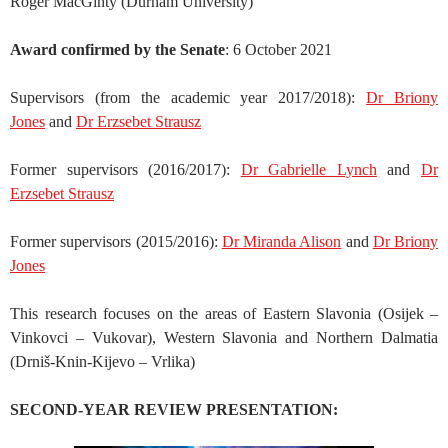
Roger MacGinty (Durham University)
Award confirmed by the Senate
: 6 October 2021
Supervisors (from the academic year 2017/2018):
Dr Briony
Jones
and
Dr Erzsebet Strausz
Former supervisors (2016/2017):
Dr Gabrielle Lynch
and
Dr
Erzsebet Strausz
Former supervisors (2015/2016):
Dr Miranda Alison
and
Dr Briony
Jones
This research focuses on the areas of Eastern Slavonia (Osijek –
Vinkovci – Vukovar), Western Slavonia and Northern Dalmatia
(Drniš-Knin-Kijevo – Vrlika)
SECOND-YEAR REVIEW PRESENTATION: