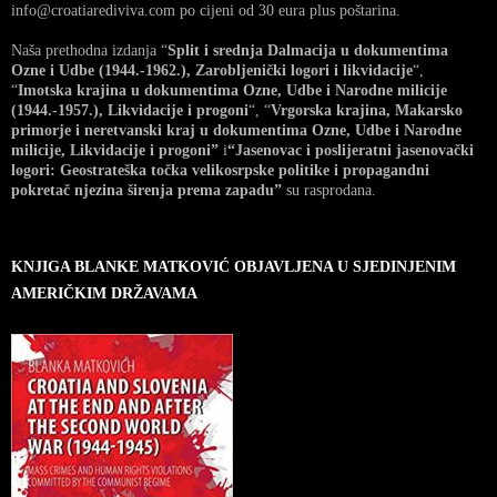
info@croatiarediviva.com po cijeni od 30 eura plus poštarina.
Naša prethodna izdanja “
Split i srednja Dalmacija u dokumentima
Ozne i Udbe (1944.-1962.), Zarobljenički logori i likvidacije
“,
“
Imotska krajina u dokumentima Ozne, Udbe i Narodne milicije
(1944.-1957.), Likvidacije i progoni
“, “
Vrgorska krajina, Makarsko
primorje i neretvanski kraj u dokumentima Ozne, Udbe i Narodne
milicije, Likvidacije i progoni”
i
“Jasenovac i poslijeratni jasenovački
logori: Geostrateška točka velikosrpske politike i propagandni
pokretač njezina širenja prema zapadu”
su rasprodana.
KNJIGA BLANKE MATKOVIĆ OBJAVLJENA U SJEDINJENIM
AMERIČKIM DRŽAVAMA