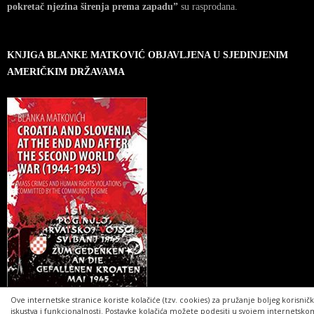
pokretač njezina širenja prema zapadu”
su rasprodana.
KNJIGA BLANKE MATKOVIĆ OBJAVLJENA U SJEDINJENIM
AMERIČKIM DRŽAVAMA
Ove internetske stranice koriste kolačiće (tzv. cookies) za pružanje boljeg korisnič
iskustva i funkcionalnosti. Postavke kolačića možete podesiti u svojem internetsko