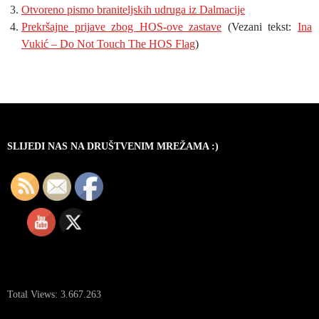
Otvoreno pismo braniteljskih udruga iz Dalmacije
Prekršajne prijave zbog HOS-ove zastave
(Vezani tekst:
Ina
Vukić – Do Not Touch The HOS Flag
)
SLIJEDI NAS NA DRUŠTVENIM MREŽAMA :)
Total Views:
3.667.263