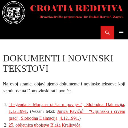
Skoči
do
sadržaja
Pretraži
PRIMAR
IZBORN
DOKUMENTI I NOVINSKI
TEKSTOVI
Na ovoj stranici objavljujemo dokumente i novinske tekstove koji
se odnose na Domovinski rat i poraće.
“Legenda s Marjana otišla u povijest”, Slobodna Dalmacija,
1.12.1991.
(Vezani tekst:
Jurica Pavičić – “Orjunaški i crveni
grad”, Slobodna Dalmacija, 4.12.1991.
)
25. obljetnica ubojstva Blaža Kraljevića