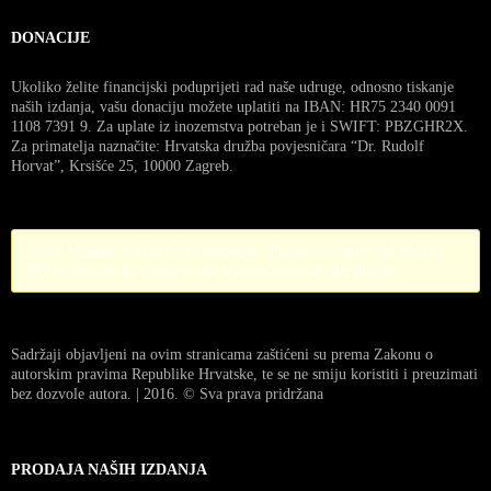
DONACIJE
Ukoliko želite financijski poduprijeti rad naše udruge, odnosno tiskanje
naših izdanja, vašu donaciju možete uplatiti na IBAN: HR75 2340 0091
1108 7391 9. Za uplate iz inozemstva potreban je i SWIFT: PBZGHR2X.
Za primatelja naznačite: Hrvatska družba povjesničara “Dr. Rudolf
Horvat”, Krsišće 25, 10000 Zagreb.
Error! Missing PayPal API credentials. Please configure the PayPal
API credentials by going to the settings menu of this plugin.
Sadržaji objavljeni na ovim stranicama zaštićeni su prema Zakonu o
autorskim pravima Republike Hrvatske, te se ne smiju koristiti i preuzimati
bez dozvole autora. | 2016. © Sva prava pridržana
PRODAJA NAŠIH IZDANJA