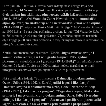
U ožujku 2025. iz tiska su izašla nova izdanja naše udruge koja pod
naslovima
„Od Vrana do Biokova: Hrvatski protukomunistički otpor
djelovanjem imotskih i zapadnohercegovačkih križarskih skupina
(1944.-1951.)”
i
„Od Vrana do Žabe: Hrvatski protukomunistički
otpor djelovanjem širokobrijeških i neretvanskih križarskih skupina
(1944.-1948.)”
potpisuje Blanka Matković. Knjiga “Od Vrana do Biokova”
na 1050 košta 45 eura plus poštarina, a cijena knjige “Od Vrana do Žabe”
na 700 stranica je 40 eura plus poštarina. Zajednička cijena za narudžbu
obje knjige je 80 eura plus poštarina, a svoj primjerak možete rezervirati na
infor@croatiarediviva.com.
Zbirku dokumenata pod naslovom “
Zločini Jugoslavenske armije i
komunistička represija u Lici i gradu Gospiću 1945. godine:
Dokumenti, svjedočanstva i grobišta (1944.-1998.)”
priređivača Blanke
Matković i Ranka Topića na 1000 stranica možete naručiti na e-mail
info@croatiarediviva.com po cijeni od 30 eura plus poštarina.
Naša prethodna izdanja “
Split i srednja Dalmacija u dokumentima
Ozne i Udbe (1944.-1962.), Zarobljenički logori i likvidacije
“,
“
Imotska krajina u dokumentima Ozne, Udbe i Narodne milicije
(1944.-1957.), Likvidacije i progoni
“, “
Vrgorska krajina, Makarsko
primorje i neretvanski kraj u dokumentima Ozne, Udbe i Narodne
milicije, Likvidacije i progoni”
i
“Jasenovac i poslijeratni jasenovački
logori: Geostrateška točka velikosrpske politike i propagandni