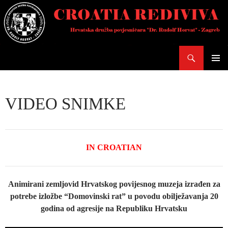
Skoči
do
sadržaja
Pretraži
PRIMAR
IZBORN
VIDEO SNIMKE
IN CROATIAN
Animirani zemljovid Hrvatskog povijesnog muzeja izrađen za
potrebe izložbe “Domovinski rat” u povodu obilježavanja 20
godina od agresije na Republiku Hrvatsku