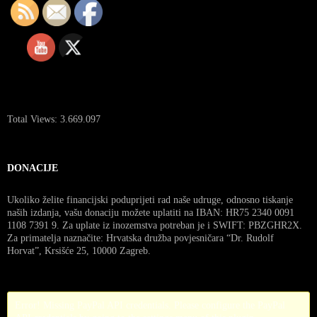
Total Views:
3.669.097
DONACIJE
Ukoliko želite financijski poduprijeti rad naše udruge, odnosno tiskanje
naših izdanja, vašu donaciju možete uplatiti na IBAN: HR75 2340 0091
1108 7391 9. Za uplate iz inozemstva potreban je i SWIFT: PBZGHR2X.
Za primatelja naznačite: Hrvatska družba povjesničara “Dr. Rudolf
Horvat”, Krsišće 25, 10000 Zagreb.
Error! Missing PayPal API credentials. Please configure the PayPal