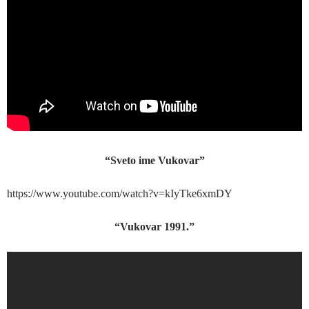
“Sveto ime Vukovar”
https://www.youtube.com/watch?v=kIyTke6xmDY
“Vukovar 1991.”