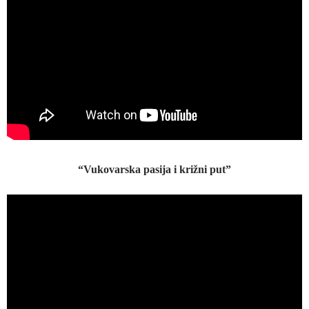
“Vukovarska pasija i križni put”