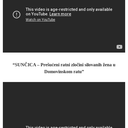
“SUNČICA – Prešućeni ratni zločini silovanih žena u
Domovinskom ratu”