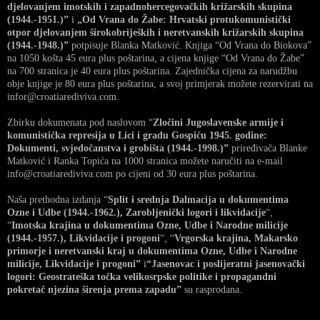
djelovanjem imotskih i zapadnohercegovačkih križarskih skupina
(1944.-1951.)”
i
„Od Vrana do Žabe: Hrvatski protukomunistički
otpor djelovanjem širokobrijeških i neretvanskih križarskih skupina
(1944.-1948.)”
potpisuje Blanka Matković. Knjiga “Od Vrana do Biokova”
na 1050 košta 45 eura plus poštarina, a cijena knjige “Od Vrana do Žabe”
na 700 stranica je 40 eura plus poštarina. Zajednička cijena za narudžbu
obje knjige je 80 eura plus poštarina, a svoj primjerak možete rezervirati na
infor@croatiarediviva.com.
Zbirku dokumenata pod naslovom “
Zločini Jugoslavenske armije i
komunistička represija u Lici i gradu Gospiću 1945. godine:
Dokumenti, svjedočanstva i grobišta (1944.-1998.)”
priređivača Blanke
Matković i Ranka Topića na 1000 stranica možete naručiti na e-mail
info@croatiarediviva.com po cijeni od 30 eura plus poštarina.
Naša prethodna izdanja “
Split i srednja Dalmacija u dokumentima
Ozne i Udbe (1944.-1962.), Zarobljenički logori i likvidacije
“,
“
Imotska krajina u dokumentima Ozne, Udbe i Narodne milicije
(1944.-1957.), Likvidacije i progoni
“, “
Vrgorska krajina, Makarsko
primorje i neretvanski kraj u dokumentima Ozne, Udbe i Narodne
milicije, Likvidacije i progoni”
i
“Jasenovac i poslijeratni jasenovački
logori: Geostrateška točka velikosrpske politike i propagandni
pokretač njezina širenja prema zapadu”
su rasprodana.