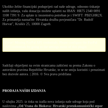
Ukoliko želite financijski poduprijeti rad naše udruge, odnosno tiskanje
naših izdanja, vašu donaciju možete uplatiti na IBAN: HR75 2340 0091
1108 7391 9. Za uplate iz inozemstva potreban je i SWIFT: PBZGHR2X.
Za primatelja naznačite: Hrvatska družba povjesničara “Dr. Rudolf
Horvat”, Krsišće 25, 10000 Zagreb.
Error! Missing PayPal API credentials. Please configure the PayPal
API credentials by going to the settings menu of this plugin.
Sadržaji objavljeni na ovim stranicama zaštićeni su prema Zakonu o
autorskim pravima Republike Hrvatske, te se ne smiju koristiti i preuzimati
bez dozvole autora. | 2016. © Sva prava pridržana
PRODAJA NAŠIH IZDANJA
U ožujku 2025. iz tiska su izašla nova izdanja naše udruge koja pod
naslovima
„Od Vrana do Biokova: Hrvatski protukomunistički otpor