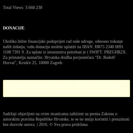
Total Views:
3.668.238
DONACIJE
Ukoliko želite financijski poduprijeti rad naše udruge, odnosno tiskanje
naših izdanja, vašu donaciju možete uplatiti na IBAN: HR75 2340 0091
1108 7391 9. Za uplate iz inozemstva potreban je i SWIFT: PBZGHR2X.
Za primatelja naznačite: Hrvatska družba povjesničara “Dr. Rudolf
Horvat”, Krsišće 25, 10000 Zagreb.
Error! Missing PayPal API credentials. Please configure the PayPal
API credentials by going to the settings menu of this plugin.
Sadržaji objavljeni na ovim stranicama zaštićeni su prema Zakonu o
autorskim pravima Republike Hrvatske, te se ne smiju koristiti i preuzimati
bez dozvole autora. | 2016. © Sva prava pridržana