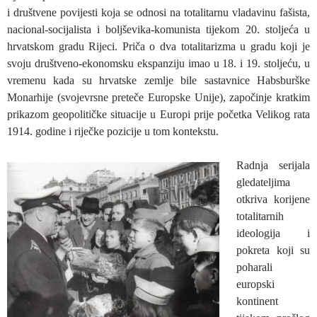
i društvene povijesti koja se odnosi na totalitarnu vladavinu fašista,
nacional-socijalista i boljševika-komunista tijekom 20. stoljeća u
hrvatskom gradu Rijeci. Priča o dva totalitarizma u gradu koji je
svoju društveno-ekonomsku ekspanziju imao u 18. i 19. stoljeću, u
vremenu kada su hrvatske zemlje bile sastavnice Habsburške
Monarhije (svojevrsne preteče Europske Unije), započinje kratkim
prikazom geopolitičke situacije u Europi prije početka Velikog rata
1914. godine i riječke pozicije u tom kontekstu.
Radnja serijala
gledateljima
otkriva korijene
totalitarnih
ideologija i
pokreta koji su
poharali
europski
kontinent