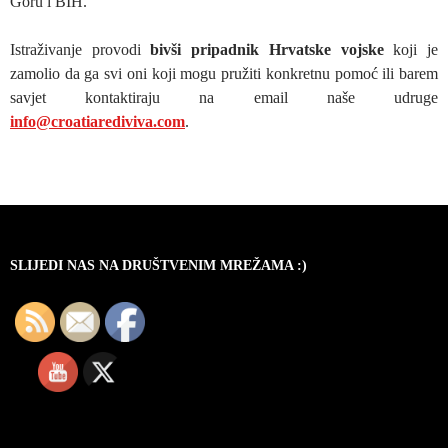
Goru i BIH.
Istraživanje provodi
bivši pripadnik Hrvatske vojske
koji je
zamolio da ga svi oni koji mogu pružiti konkretnu pomoć ili barem
savjet kontaktiraju na email naše udruge
info@croatiarediviva.com
.
SLIJEDI NAS NA DRUŠTVENIM MREŽAMA :)