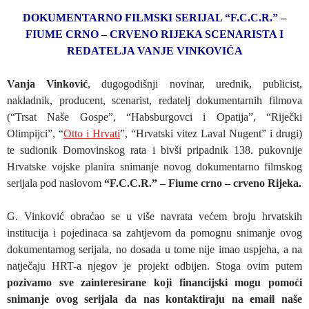
DOKUMENTARNO FILMSKI SERIJAL “F.C.C.R.” –
FIUME CRNO – CRVENO RIJEKA SCENARISTA I
REDATELJA VANJE VINKOVIĆA
Vanja Vinković
, dugogodišnji novinar, urednik, publicist,
nakladnik, producent, scenarist, redatelj dokumentarnih filmova
(“Trsat Naše Gospe”, “Habsburgovci i Opatija”, “Riječki
Olimpijci”, “
Otto i Hrvati
”, “Hrvatski vitez Laval Nugent” i drugi)
te sudionik Domovinskog rata i bivši pripadnik 138. pukovnije
Hrvatske vojske planira snimanje novog dokumentarno filmskog
serijala pod naslovom
“F.C.C.R.” – Fiume crno – crveno Rijeka.
G. Vinković obraćao se u više navrata većem broju hrvatskih
institucija i pojedinaca sa zahtjevom da pomognu snimanje ovog
dokumentarnog serijala, no dosada u tome nije imao uspjeha, a na
natječaju HRT-a njegov je projekt odbijen. Stoga ovim putem
pozivamo sve zainteresirane koji financijski mogu pomoći
snimanje ovog serijala da nas kontaktiraju na email naše