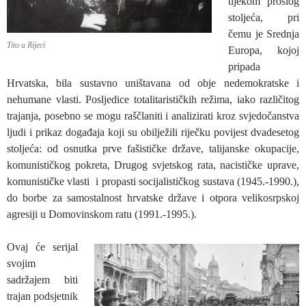
tijekom prošlog
stoljeća, pri
čemu je Srednja
Tito u Rijeci
Europa, kojoj
pripada
Hrvatska, bila sustavno uništavana od obje nedemokratske i
nehumane vlasti. Posljedice totalitarističkih režima, iako različitog
trajanja, posebno se mogu raščlaniti i analizirati kroz svjedočanstva
ljudi i prikaz događaja koji su obilježili riječku povijest dvadesetog
stoljeća: od osnutka prve fašističke države, talijanske okupacije,
komunističkog pokreta, Drugog svjetskog rata, nacističke uprave,
komunističke vlasti i propasti socijalističkog sustava (1945.-1990.),
do borbe za samostalnost hrvatske države i otpora velikosrpskoj
agresiji u Domovinskom ratu (1991.-1995.).
Ovaj će serijal
svojim
sadržajem biti
trajan podsjetnik