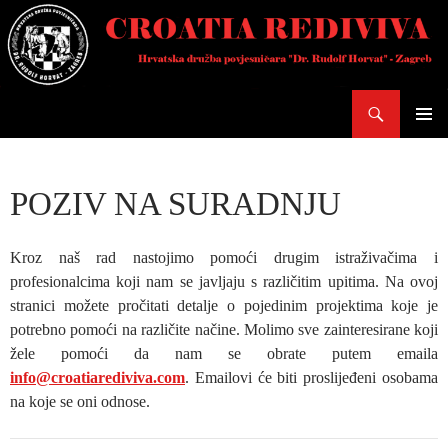
Skoči
do
sadržaja
Pretraži
PRIMAR
IZBORN
POZIV NA SURADNJU
Kroz naš rad nastojimo pomoći drugim istraživačima i
profesionalcima koji nam se javljaju s različitim upitima. Na ovoj
stranici možete pročitati detalje o pojedinim projektima koje je
potrebno pomoći na različite načine. Molimo sve zainteresirane koji
žele pomoći da nam se obrate putem emaila
info@croatiarediviva.com
. Emailovi će biti proslijeđeni osobama
na koje se oni odnose.