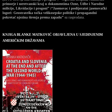
primorje i neretvanski kraj u dokumentima Ozne, Udbe i Narodne
milicije, Likvidacije i progoni”
i
“Jasenovac i poslijeratni jasenovački
logori: Geostrateška točka velikosrpske politike i propagandni
pokretač njezina širenja prema zapadu”
su rasprodana.
KNJIGA BLANKE MATKOVIĆ OBJAVLJENA U SJEDINJENIM
AMERIČKIM DRŽAVAMA