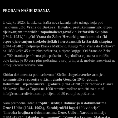
PRODAJA NAŠIH IZDANJA
U ožujku 2025. iz tiska su izašla nova izdanja naše udruge koja pod
naslovima
„Od Vrana do Biokova: Hrvatski protukomunistički otpor
djelovanjem imotskih i zapadnohercegovačkih križarskih skupina
(1944.-1951.)”
i
„Od Vrana do Žabe: Hrvatski protukomunistički
otpor djelovanjem širokobrijeških i neretvanskih križarskih skupina
(1944.-1948.)”
potpisuje Blanka Matković. Knjiga “Od Vrana do Biokova”
na 1050 košta 45 eura plus poštarina, a cijena knjige “Od Vrana do Žabe”
na 700 stranica je 40 eura plus poštarina. Zajednička cijena za narudžbu
obje knjige je 80 eura plus poštarina, a svoj primjerak možete rezervirati na
infor@croatiarediviva.com.
Zbirku dokumenata pod naslovom “
Zločini Jugoslavenske armije i
komunistička represija u Lici i gradu Gospiću 1945. godine:
Dokumenti, svjedočanstva i grobišta (1944.-1998.)”
priređivača Blanke
Matković i Ranka Topića na 1000 stranica možete naručiti na e-mail
info@croatiarediviva.com po cijeni od 30 eura plus poštarina.
Naša prethodna izdanja “
Split i srednja Dalmacija u dokumentima
Ozne i Udbe (1944.-1962.), Zarobljenički logori i likvidacije
“,
“
Imotska krajina u dokumentima Ozne, Udbe i Narodne milicije
(1944.-1957.), Likvidacije i progoni
“, “
Vrgorska krajina, Makarsko