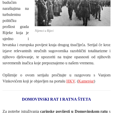
budućim
naraštajima na
turbulentnu
političku
prošlost grada
Nijemci u Rijeci
Rijeke koja je
ujedno i
hrvatska i europska povijest kraja drugog tisućljeća. Serijal će kroz
izjave relevantnih stručnih sugovornika razobličiti totalitarizme i
njihovo djelovanje, te upozoriti na trajne opasnosti od njihovih
suvremenih inačica koje prepoznajemo u našem vremenu.
Opširnije o ovom serijalu pročitajte u razgovoru s Vanjom
Vinkovićem koji je objavljen na portalu
HKV
. (
Kamenjar
)
DOMOVINSKI RAT I RATNA ŠTETA
Za potrebe istraživanja
carinske povijesti u Domovinskom ratu
s