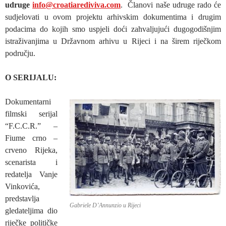
udruge
info@croatiarediviva.com
. Članovi naše udruge rado će
sudjelovati u ovom projektu arhivskim dokumentima i drugim
podacima do kojih smo uspjeli doći zahvaljujući dugogodišnjim
istraživanjima u Državnom arhivu u Rijeci i na širem riječkom
području.
O SERIJALU:
Dokumentarni
filmski serijal
“F.C.C.R.” –
Fiume crno –
crveno Rijeka,
scenarista i
redatelja Vanje
Vinkovića,
predstavlja
Gabriele D’Annunzio u Rijeci
gledateljima dio
riječke političke