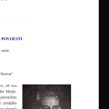
 POVIJESTI
 smrti
f Horvat”
ci, od oca
jke Marije,
 plemićkim
e zemljišni
sno plemići