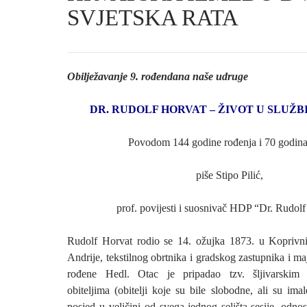
SVJETSKA RATA
Obilježavanje 9. rođendana naše udruge
DR. RUDOLF HORVAT – ŽIVOT U SLUŽBI
Povodom 144 godine rođenja i 70 godina
piše Stipo Pilić,
prof. povijesti i suosnivač HDP “Dr. Rudol
Rudolf Horvat rodio se 14. ožujka 1873. u Koprivni
Andrije, tekstilnog obrtnika i gradskog zastupnika i ma
rođene Hedl. Otac je pripadao tzv. šljivarskim
obiteljima (obitelji koje su bile slobodne, ali su imal
posjed u veličini od svega jednog selišta-sesije, odno