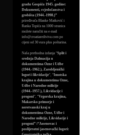
gradu Gospiću 1945. godine:
Dokumenti, svjedočanstva i
grobišta (1944.-1998.)”
priređivača Blanke Matković i
Ranka Topića na 1000 stranica
možete naručiti na e-mail
info@croatiarediviva.com po
cijeni od 30 eura plus poštarina.
Naša prethodna izdanja “
Split i
srednja Dalmacija u
dokumentima Ozne i Udbe
(1944.-1962.), Zarobljenički
logori i likvidacije
“, “
Imotska
krajina u dokumentima Ozne,
Udbe i Narodne milicije
(1944.-1957.), Likvidacije i
progoni
“, “
Vrgorska krajina,
Makarsko primorje i
neretvanski kraj u
dokumentima Ozne, Udbe i
Narodne milicije, Likvidacije i
progoni”
i
“Jasenovac i
poslijeratni jasenovački logori:
Geostrateška točka