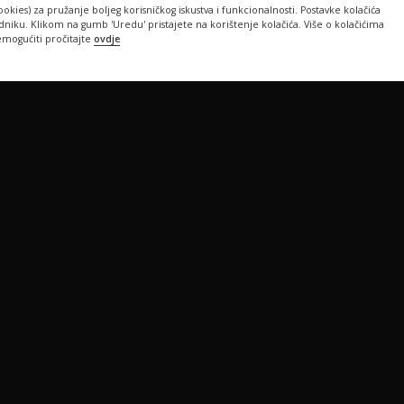
ookies) za pružanje boljeg korisničkog iskustva i funkcionalnosti. Postavke kolačića
iku. Klikom na gumb 'Uredu' pristajete na korištenje kolačića. Više o kolačićima
emogućiti pročitajte
ovdje