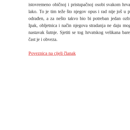
istovremeno običnoj i pristupačnoj osobi svakom hrv
lako. To je tim teže što njegov opus i rad nije još u 
odrađen, a za nešto takvo bio bi potreban jedan ozbil
Ipak, obljetnica i način njegova stradanja ne daju mo
nastavak šutnje. Sjetiti se tog hrvatskog velikana ba
čast je i obveza.
Poveznica na cijeli članak