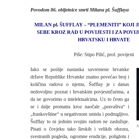
Povodom 86. obljetnice smrti Milana pl. Šufflaya
MILAN pl. ŠUFFLAY – “PLEMENITI” KOJI
SEBE KROZ RAD U POVIJESTI I ZA POVI
HRVATSKU I HRVATE
Piše: Stipo Pilić, prof. povijesti
Iako se poslije nastanka suvremene hrvatske
države Republike Hrvatske znatno povećao broj i
količina radova o njemu, Šufflay je i danas
nedovoljno poznat i hrvatskim povjesničarima, a
da ne govorimo o intelektualcima. Uz to često ga
se i dalje promatra kroz naočale „pravaštva“ i
„frankovštine“ u negativnom smislu i podrugljivo.
Šufflay to ni jednim svojim radom ne zaslužuje.
M
Pisati o čovjeku tako širokih i velikih obzora,
svestranih pogleda, ogromne erudicije, poliglotu i