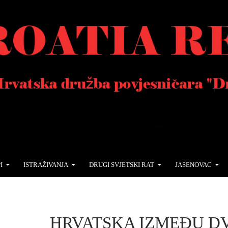
I
ISTRAŽIVANJA
DRUGI SVJETSKI RAT
JASENOVAC
HRVATSKA IZMEĐU D