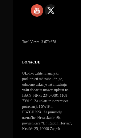
Total Views:
3.670.678
DONACIJE
Ukoliko želite financijski
poduprijeti rad naše udruge,
odnosno tiskanje naših izdanja,
vašu donaciju možete uplatiti na
IBAN: HR75 2340 0091 1108
7391 9. Za uplate iz inozemstva
potreban je i SWIFT:
PBZGHR2X. Za primatelja
naznačite: Hrvatska družba
povjesničara “Dr. Rudolf Horvat”,
Krsišće 25, 10000 Zagreb.