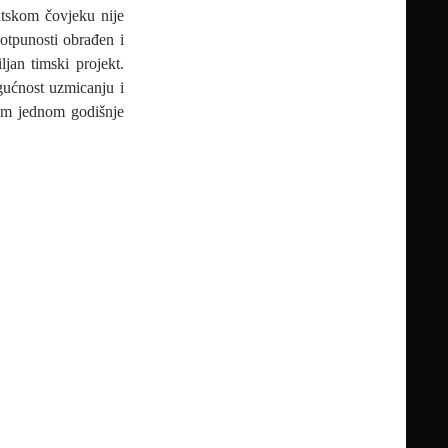
atskom čovjeku nije
potpunosti obrađen i
jan timski projekt.
gućnost uzmicanju i
rem jednom godišnje