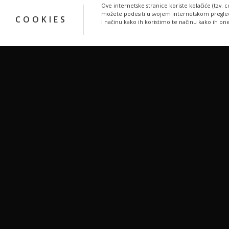
Ove internetske stranice koriste kolačiće (tzv. c
možete podesiti u svojem internetskom pregledn
COOKIES
i načinu kako ih koristimo te načinu kako ih on