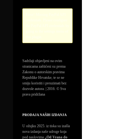
Error! Missing PayPal API
credentials. Please configure
the PayPal API credentials by
going to the settings menu of
this plugin.
Sadržaji objavljeni na ovim
stranicama zaštićeni su prema
Zakonu o autorskim pravima
Republike Hrvatske, te se ne
smiju koristiti i preuzimati bez
dozvole autora. | 2016. © Sva
prava pridržana
PRODAJA NAŠIH IZDANJA
U ožujku 2025. iz tiska su izašla
nova izdanja naše udruge koja
pod naslovima
„Od Vrana do