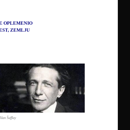
 JE OPLEMENIO
JEST, ZEMLJU
ilan Šufflay