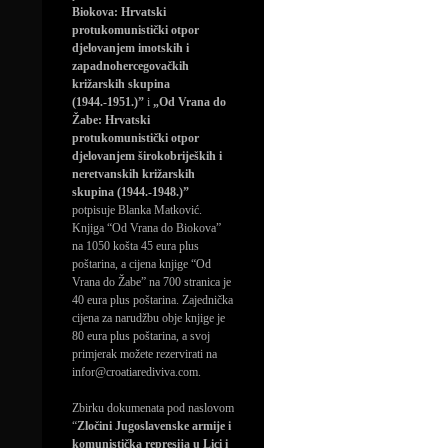
Biokova: Hrvatski
protukomunistički otpor
djelovanjem imotskih i
zapadnohercegovačkih
križarskih skupina
(1944.-1951.)”
i
„Od Vrana do
Žabe: Hrvatski
protukomunistički otpor
djelovanjem širokobrijeških i
neretvanskih križarskih
skupina (1944.-1948.)”
potpisuje Blanka Matković.
Knjiga “Od Vrana do Biokova”
na 1050 košta 45 eura plus
poštarina, a cijena knjige “Od
Vrana do Žabe” na 700 stranica je
40 eura plus poštarina. Zajednička
cijena za narudžbu obje knjige je
80 eura plus poštarina, a svoj
primjerak možete rezervirati na
infor@croatiarediviva.com.
Zbirku dokumenata pod naslovom
“
Zločini Jugoslavenske armije i
komunistička represija u Lici i