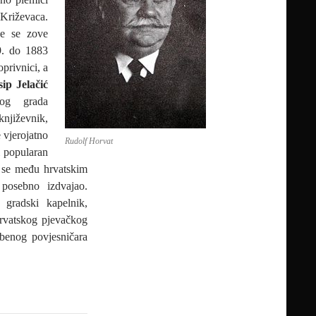
Križevaca.
je se zove
9. do 1883
privnici, a
sip Jelačić
kog grada
njiževnik,
e vjerojatno
Rudolf Horvat
i popularan
m se među hrvatskim
 posebno izdvajao.
gradski kapelnik,
Hrvatskog pjevačkog
azbenog povjesničara