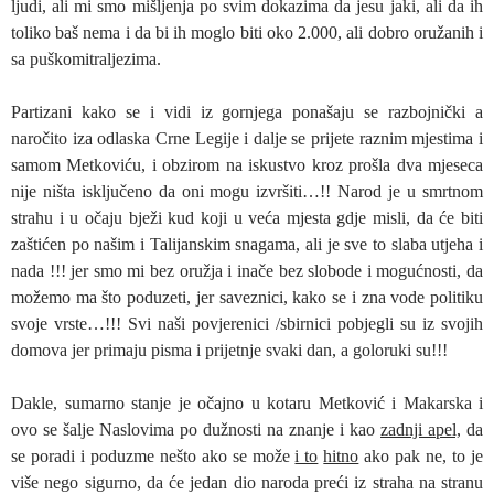
ljudi, ali mi smo mišljenja po svim dokazima da jesu jaki, ali da ih
toliko baš nema i da bi ih moglo biti oko 2.000, ali dobro oružanih i
sa puškomitraljezima.
Partizani kako se i vidi iz gornjega ponašaju se razbojnički a
naročito iza odlaska Crne Legije i dalje se prijete raznim mjestima i
samom Metkoviću, i obzirom na iskustvo kroz prošla dva mjeseca
nije ništa isključeno da oni mogu izvršiti…!! Narod je u smrtnom
strahu i u očaju bježi kud koji u veća mjesta gdje misli, da će biti
zaštićen po našim i Talijanskim snagama, ali je sve to slaba utjeha i
nada !!! jer smo mi bez oružja i inače bez slobode i mogućnosti, da
možemo ma što poduzeti, jer saveznici, kako se i zna vode politiku
svoje vrste…!!! Svi naši povjerenici /sbirnici pobjegli su iz svojih
domova jer primaju pisma i prijetnje svaki dan, a goloruki su!!!
Dakle, sumarno stanje je očajno u kotaru Metković i Makarska i
ovo se šalje Naslovima po dužnosti na znanje i kao
zadnji apel,
da
se poradi i poduzme nešto ako se može
i to
hitno
ako pak ne, to je
više nego sigurno, da će jedan dio naroda preći iz straha na stranu