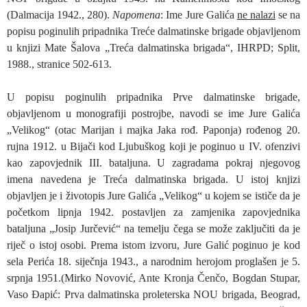
(Dalmacija 1942., 280).
Napomena
: Ime Jure Galića
ne nalazi
se na
popisu poginulih pripadnika Treće dalmatinske brigade objavljenom
u knjizi Mate Šalova „Treća dalmatinska brigada“, IHRPD; Split,
1988., stranice 502-613.
U popisu poginulih pripadnika Prve dalmatinske brigade,
objavljenom u monografiji postrojbe, navodi se ime Jure Galića
„Velikog“ (otac Marijan i majka Jaka rođ. Paponja) rođenog 20.
rujna 1912. u Bijači kod Ljubuškog koji je poginuo u IV. ofenzivi
kao zapovjednik III. bataljuna. U zagradama pokraj njegovog
imena navedena je Treća dalmatinska brigada. U istoj knjizi
objavljen je i životopis Jure Galića „Velikog“ u kojem se ističe da je
početkom lipnja 1942. postavljen za zamjenika zapovjednika
bataljuna „Josip Jurčević“ na temelju čega se može zaključiti da je
riječ o istoj osobi. Prema istom izvoru, Jure Galić poginuo je kod
sela Perića 18. siječnja 1943., a narodnim herojom proglašen je 5.
srpnja 1951.(Mirko Novović, Ante Kronja Čenčo, Bogdan Stupar,
Vaso Đapić: Prva dalmatinska proleterska NOU brigada, Beograd,