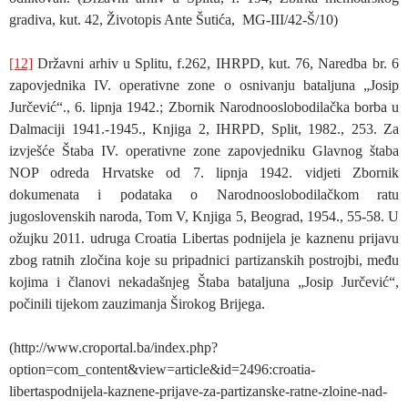
gradiva, kut. 42, Životopis Ante Šutića, MG-III/42-Š/10)
[12]
Državni arhiv u Splitu, f.262, IHRPD, kut. 76, Naredba br. 6
zapovjednika IV. operativne zone o osnivanju bataljuna „Josip
Jurčević“., 6. lipnja 1942.; Zbornik Narodnooslobodilačka borba u
Dalmaciji 1941.-1945., Knjiga 2, IHRPD, Split, 1982., 253. Za
izvješće Štaba IV. operativne zone zapovjedniku Glavnog štaba
NOP odreda Hrvatske od 7. lipnja 1942. vidjeti Zbornik
dokumenata i podataka o Narodnooslobodilačkom ratu
jugoslovenskih naroda, Tom V, Knjiga 5, Beograd, 1954., 55-58. U
ožujku 2011. udruga Croatia Libertas podnijela je kaznenu prijavu
zbog ratnih zločina koje su pripadnici partizanskih postrojbi, među
kojima i članovi nekadašnjeg Štaba bataljuna „Josip Jurčević“,
počinili tijekom zauzimanja Širokog Brijega.
(http://www.croportal.ba/index.php?
option=com_content&view=article&id=2496:croatia-
libertaspodnijela-kaznene-prijave-za-partizanske-ratne-zloine-nad-