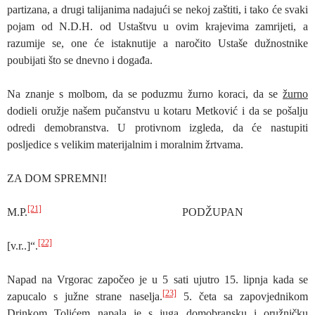
partizana, a drugi talijanima nadajući se nekoj zaštiti, i tako će svaki
pojam od N.D.H. od Ustaštvu u ovim krajevima zamrijeti, a
razumije se, one će istaknutije a naročito Ustaše dužnostnike
poubijati što se dnevno i događa.
Na znanje s molbom, da se poduzmu žurno koraci, da se
žurno
dodieli oružje našem pučanstvu u kotaru Metković i da se pošalju
odredi demobranstva. U protivnom izgleda, da će nastupiti
posljedice s velikim materijalnim i moralnim žrtvama.
ZA DOM SPREMNI!
[21]
M.P.
PODŽUPAN
[22]
[v.r..]“.
Napad na Vrgorac započeo je u 5 sati ujutro 15. lipnja kada se
[23]
zapucalo s južne strane naselja.
5. četa sa zapovjednikom
Drinkom Tolićem napala je s juga domobransku i oružničku