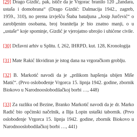
[29]
Drago Gizdić, pak, ističe da je Vrgorac branilo 120 „žandara,
ustaša i domobrana“ (Drago Gizdić: Dalmacija 1942., zagreb,
1959., 310), no prema izvješću Štaba bataljuna „Josip Jurčević“ o
zarobljenim osobama, broj branitelja je bio znatno manji, o u
„ustaše“ koje spominje, Gizdić je vjerojatno ubrojio i uhićene civile.
[30]
Državni arhiv u Splitu. f, 262, IHRPD, kut. 128, Kronologija
[31]
Mate Rakić likvidiran je istog dana na vrgoračkom groblju.
[32]
B. Markotić navodi da je „prilikom hapšenja ubijen Miše
Matić“. (Prvo oslobođenje Vrgorca 15. lipnja 1942. godine, zbornik
Biokovo u Narodnooslobodilačkoj borbi …, 448)
[33]
Za razliku od Bezine, Branko Markotić navodi da je dr. Marko
Radić bio općinski načelnik, a Ilija Lopin ustaški tabornik. (Prvo
oslobođenje Vrgorca 15. lipnja 1942. godine, zbornik Biokovo u
Narodnooslobodilačkoj borbi …, 441)