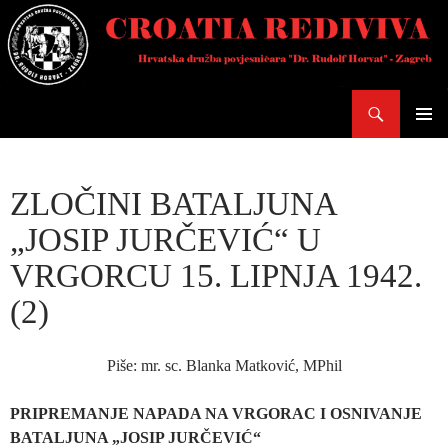
Skoči
do
sadržaja
Pretraži
PRIMAR
IZBORN
ZLOČINI BATALJUNA
„JOSIP JURČEVIĆ“ U
VRGORCU 15. LIPNJA 1942.
(2)
Piše: mr. sc. Blanka Matković, MPhil
PRIPREMANJE NAPADA NA VRGORAC I OSNIVANJE
BATALJUNA „JOSIP JURČEVIĆ“