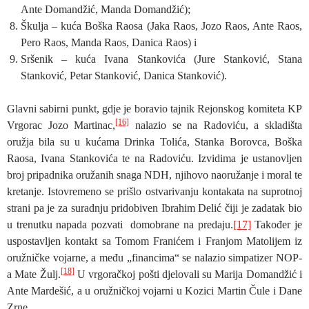
Ante Domandžić, Manda Domandžić);
Škulja – kuća Boška Raosa (Jaka Raos, Jozo Raos, Ante Raos,
Pero Raos, Manda Raos, Danica Raos) i
Sršenik – kuća Ivana Stankovića (Jure Stanković, Stana
Stanković, Petar Stanković, Danica Stanković).
Glavni sabirni punkt, gdje je boravio tajnik Rejonskog komiteta KP
[16]
Vrgorac Jozo Martinac,
nalazio se na Radoviću, a skladišta
oružja bila su u kućama Drinka Tolića, Stanka Borovca, Boška
Raosa, Ivana Stankovića te na Radoviću. Izvidima je ustanovljen
broj pripadnika oružanih snaga NDH, njihovo naoružanje i moral te
kretanje. Istovremeno se prišlo ostvarivanju kontakata na suprotnoj
strani pa je za suradnju pridobiven Ibrahim Delić čiji je zadatak bio
u trenutku napada pozvati domobrane na predaju.
[17]
Također je
uspostavljen kontakt sa Tomom Franićem i Franjom Matolijem iz
oružničke vojarne, a među „financima“ se nalazio simpatizer NOP-
[18]
a Mate Žulj.
U vrgoračkoj pošti djelovali su Marija Domandžić i
Ante Mardešić, a u oružničkoj vojarni u Kozici Martin Čule i Dane
Zrne.