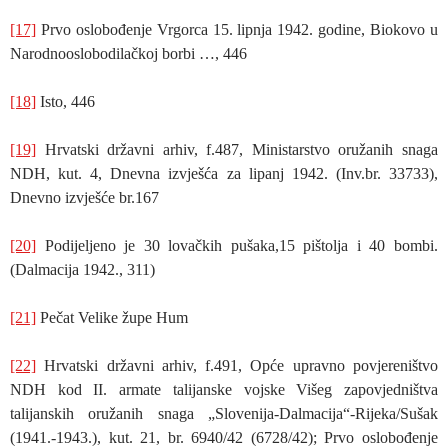
[17]
Prvo oslobođenje Vrgorca 15. lipnja 1942. godine, Biokovo u
Narodnooslobodilačkoj borbi …, 446
[18]
Isto, 446
[19]
Hrvatski državni arhiv, f.487, Ministarstvo oružanih snaga
NDH, kut. 4, Dnevna izvješća za lipanj 1942. (Inv.br. 33733),
Dnevno izvješće br.167
[20]
Podijeljeno je 30 lovačkih pušaka,15 pištolja i 40 bombi.
(Dalmacija 1942., 311)
[21]
Pečat Velike župe Hum
[22]
Hrvatski državni arhiv, f.491, Opće upravno povjereništvo
NDH kod II. armate talijanske vojske Višeg zapovjedništva
talijanskih oružanih snaga „Slovenija-Dalmacija“-Rijeka/Sušak
(1941.-1943.), kut. 21, br. 6940/42 (6728/42); Prvo oslobođenje