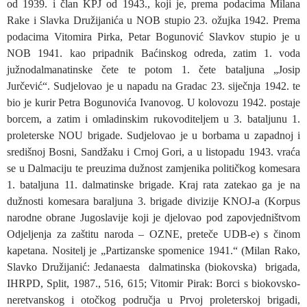
od 1939. i član KPJ od 1943., koji je, prema podacima Milana
Rake i Slavka Družijanića u NOB stupio 23. ožujka 1942. Prema
podacima Vitomira Pirka, Petar Bogunović Slavkov stupio je u
NOB 1941. kao pripadnik Baćinskog odreda, zatim 1. voda
južnodalmanatinske čete te potom 1. čete bataljuna „Josip
Jurčević“. Sudjelovao je u napadu na Gradac 23. siječnja 1942. te
bio je kurir Petra Bogunovića Ivanovog. U kolovozu 1942. postaje
borcem, a zatim i omladinskim rukovoditeljem u 3. bataljunu 1.
proleterske NOU brigade. Sudjelovao je u borbama u zapadnoj i
središnoj Bosni, Sandžaku i Crnoj Gori, a u listopadu 1943. vraća
se u Dalmaciju te preuzima dužnost zamjenika političkog komesara
1. bataljuna 11. dalmatinske brigade. Kraj rata zatekao ga je na
dužnosti komesara baraljuna 3. brigade divizije KNOJ-a (Korpus
narodne obrane Jugoslavije koji je djelovao pod zapovjedništvom
Odjeljenja za zaštitu naroda – OZNE, preteče UDB-e) s činom
kapetana. Nositelj je „Partizanske spomenice 1941.“ (Milan Rako,
Slavko Družijanić: Jedanaesta dalmatinska (biokovska) brigada,
IHRPD, Split, 1987., 516, 615; Vitomir Pirak: Borci s biokovsko-
neretvanskog i otočkog područja u Prvoj proleterskoj brigadi,