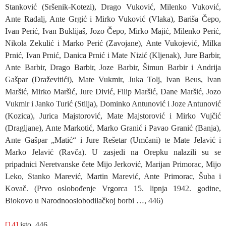
Stanković (Sršenik-Kotezi), Drago Vuković, Milenko Vuković,
Ante Radalj, Ante Grgić i Mirko Vuković (Vlaka), Bariša Čepo,
Ivan Perić, Ivan Buklijaš, Jozo Čepo, Mirko Majić, Milenko Perić,
Nikola Zekulić i Marko Perić (Zavojane), Ante Vukojević, Milka
Prnić, Ivan Prnić, Danica Prnić i Mate Nizić (Kljenak), Jure Barbir,
Ante Barbir, Drago Barbir, Joze Barbir, Šimun Barbir i Andrija
Gašpar (Draževitići), Mate Vukmir, Juka Tolj, Ivan Beus, Ivan
Maršić, Mirko Maršić, Jure Divić, Filip Maršić, Dane Maršić, Jozo
Vukmir i Janko Turić (Stilja), Dominko Antunović i Joze Antunović
(Kozica), Jurica Majstorović, Mate Majstorović i Mirko Vujčić
(Dragljane), Ante Markotić, Marko Granić i Pavao Granić (Banja),
Ante Gašpar „Matić“ i Jure Rešetar (Umčani) te Mate Jelavić i
Marko Jelavić (Ravča). U zasjedi na Orepku nalazili su se
pripadnici Neretvanske čete Mijo Jerković, Marijan Primorac, Mijo
Leko, Stanko Marević, Martin Marević, Ante Primorac, Šuba i
Kovač. (Prvo oslobođenje Vrgorca 15. lipnja 1942. godine,
Biokovo u Narodnooslobodilačkoj borbi …, 446)
[14]
isto, 446