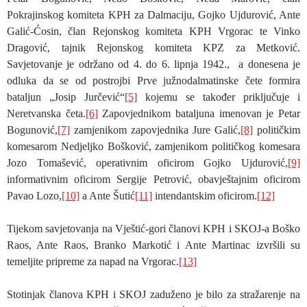
Pokrajinskog komiteta KPH za Dalmaciju, Gojko Ujdurović, Ante
Galić-Ćosin, član Rejonskog komiteta KPH Vrgorac te Vinko
Dragović, tajnik Rejonskog komiteta KPZ za Metković.
Savjetovanje je održano od 4. do 6. lipnja 1942., a donesena je
odluka da se od postrojbi Prve južnodalmatinske čete formira
bataljun „Josip Jurčević“
[5]
kojemu se također priključuje i
Neretvanska četa.
[6]
Zapovjednikom bataljuna imenovan je Petar
Bogunović,
[7]
zamjenikom zapovjednika Jure Galić,
[8]
političkim
komesarom Nedjeljko Bošković, zamjenikom političkog komesara
Jozo Tomašević, operativnim oficirom Gojko Ujdurović,
[9]
informativnim oficirom Sergije Petrović, obavještajnim oficirom
Pavao Lozo,
[10]
a Ante Šutić
[11]
intendantskim oficirom.
[12]
Tijekom savjetovanja na Vještić-gori članovi KPH i SKOJ-a Boško
Raos, Ante Raos, Branko Markotić i Ante Martinac izvršili su
temeljite pripreme za napad na Vrgorac.
[13]
Stotinjak članova KPH i SKOJ zaduženo je bilo za stražarenje na