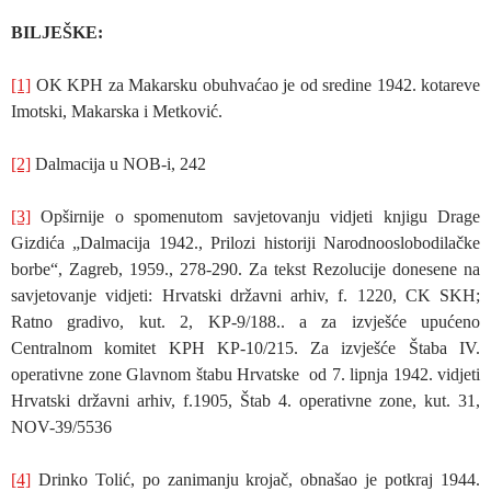
BILJEŠKE:
[1]
OK KPH za Makarsku obuhvaćao je od sredine 1942. kotareve
Imotski, Makarska i Metković.
[2]
Dalmacija u NOB-i, 242
[3]
Opširnije o spomenutom savjetovanju vidjeti knjigu Drage
Gizdića „Dalmacija 1942., Prilozi historiji Narodnooslobodilačke
borbe“, Zagreb, 1959., 278-290. Za tekst Rezolucije donesene na
savjetovanje vidjeti: Hrvatski državni arhiv, f. 1220, CK SKH;
Ratno gradivo, kut. 2, KP-9/188.. a za izvješće upućeno
Centralnom komitet KPH KP-10/215. Za izvješće Štaba IV.
operativne zone Glavnom štabu Hrvatske od 7. lipnja 1942. vidjeti
Hrvatski državni arhiv, f.1905, Štab 4. operativne zone, kut. 31,
NOV-39/5536
[4]
Drinko Tolić, po zanimanju krojač, obnašao je potkraj 1944.