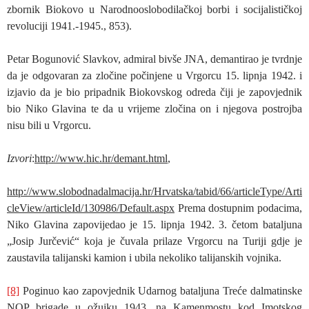
zbornik Biokovo u Narodnooslobodilačkoj borbi i socijalističkoj
revoluciji 1941.-1945., 853).
Petar Bogunović Slavkov, admiral bivše JNA, demantirao je tvrdnje
da je odgovaran za zločine počinjene u Vrgorcu 15. lipnja 1942. i
izjavio da je bio pripadnik Biokovskog odreda čiji je zapovjednik
bio Niko Glavina te da u vrijeme zločina on i njegova postrojba
nisu bili u Vrgorcu.
Izvori
:
http://www.hic.hr/demant.html
,
http://www.slobodnadalmacija.hr/Hrvatska/tabid/66/articleType/Arti
cleView/articleId/130986/Default.aspx
Prema dostupnim podacima,
Niko Glavina zapovijedao je 15. lipnja 1942. 3. četom bataljuna
„Josip Jurčević“ koja je čuvala prilaze Vrgorcu na Turiji gdje je
zaustavila talijanski kamion i ubila nekoliko talijanskih vojnika.
[8]
Poginuo kao zapovjednik Udarnog bataljuna Treće dalmatinske
NOP brigade u ožujku 1943. na Kamenmostu kod Imotskog