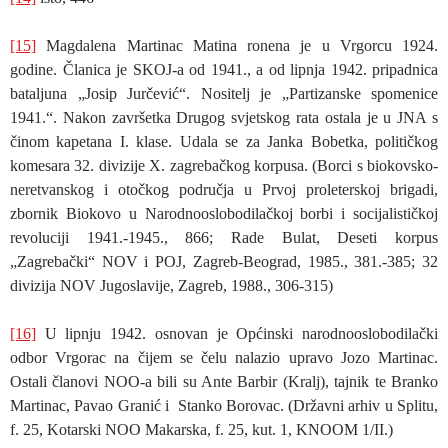
[15]
Magdalena Martinac Matina ronena je u Vrgorcu 1924.
godine. Članica je SKOJ-a od 1941., a od lipnja 1942. pripadnica
bataljuna „Josip Jurčević“. Nositelj je „Partizanske spomenice
1941.“. Nakon završetka Drugog svjetskog rata ostala je u JNA s
činom kapetana I. klase. Udala se za Janka Bobetka, političkog
komesara 32. divizije X. zagrebačkog korpusa. (Borci s biokovsko-
neretvanskog i otočkog područja u Prvoj proleterskoj brigadi,
zbornik Biokovo u Narodnooslobodilačkoj borbi i socijalističkoj
revoluciji 1941.-1945., 866; Rade Bulat, Deseti korpus
„Zagrebački“ NOV i POJ, Zagreb-Beograd, 1985., 381.-385; 32
divizija NOV Jugoslavije, Zagreb, 1988., 306-315)
[16]
U lipnju 1942. osnovan je Općinski narodnooslobodilački
odbor Vrgorac na čijem se čelu nalazio upravo Jozo Martinac.
Ostali članovi NOO-a bili su Ante Barbir (Kralj), tajnik te Branko
Martinac, Pavao Granić i Stanko Borovac. (Državni arhiv u Splitu,
f. 25, Kotarski NOO Makarska, f. 25, kut. 1, KNOOM 1/II.)