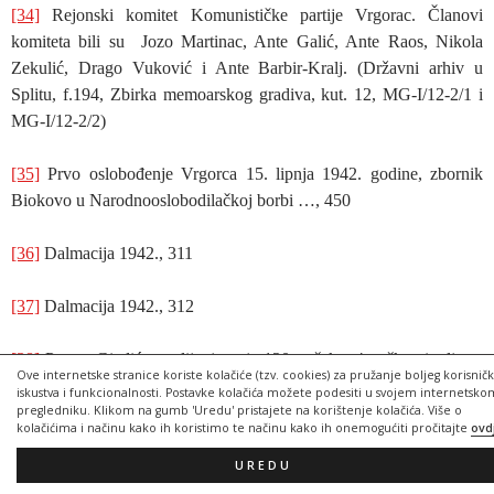
[34]
Rejonski komitet Komunističke partije Vrgorac. Članovi
komiteta bili su Jozo Martinac, Ante Galić, Ante Raos, Nikola
Zekulić, Drago Vuković i Ante Barbir-Kralj. (Državni arhiv u
Splitu, f.194, Zbirka memoarskog gradiva, kut. 12, MG-I/12-2/1 i
MG-I/12-2/2)
[35]
Prvo oslobođenje Vrgorca 15. lipnja 1942. godine, zbornik
Biokovo u Narodnooslobodilačkoj borbi …, 450
[36]
Dalmacija 1942., 311
[37]
Dalmacija 1942., 312
[38]
Prema Gizdiću zaplijenjeno je 120 pušaka, 4 puškomitraljeza,
Ove internetske stranice koriste kolačiće (tzv. cookies) za pružanje boljeg korisnič
200 bomba i 15 pištolja. (Dalmacija 1942., 311)
iskustva i funkcionalnosti. Postavke kolačića možete podesiti u svojem internetsko
pregledniku. Klikom na gumb 'Uredu' pristajete na korištenje kolačića. Više o
kolačićima i načinu kako ih koristimo te načinu kako ih onemogućiti pročitajte
ovd
[39]
Niko Glavina Ivanov, rođen 29. studenog 1913. u Makarskoj,
teško je ranjen prilikom proboja na Miljevini u lipnju 1943.
UREDU
Podlegao je ozljedama u selu Pavlovići kod Kladnja krajem lipnja