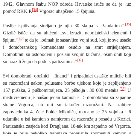
1942. Glavnom štabu NOP odreda Hrvatske ističe se da je „uz
[34]
pomoć RKK P.
Vrgorac uhapšeno 15 špijuna.
[35]
Poslije ispitivanja streljano je njih 30 skupa sa žandarima“.
Gizdić ističe da su uhićeni „svi izraziti neprijateljski elementi i
[36]
špijuni“
te da je „odmah je sastavljen vojni sud, koji je sve ustaše
i domobranskog komandanta osudio na smrt strijeljanjem.
Domobrani su oslobođeni i poslani svojim kućama, osim onih koji
[37]
su izrazili želju da pođu s partizanima.“
Svi domobrani, oružnici, „financi“ i pripadnici ustaške milicije bili
su razoružani nakon polusatne borbe tijekom koje je zaplijenjeno
[38]
157 pušaka, 2 puškomitraljeza, 25 pištolja i 30 000 metaka.
U
međuvremenu je naišao jedan kamion s 15 domobrana sa zapadne
strane Vrgorca, no oni su također razoružani. Na zahtjev
zapovjednika 4. čete Polde Mikulića, ukrcano je 25 vojnika i 6
udarnika u isti kamion s namjerom da razoružaju posadu u Kozici.
Partizanska zasjeda kod Dragljana, 10-tak km zapadno od Vrgorca,
koja je prije nekoliko trenutaka propustila spomenuti kamion s