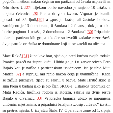
pogođen metkom nakon čega su mu partizani od čavala napravili na
čelu slovo U.
[27]
Tijekom borbe navodno je ranjeno 10 ustaša, a
ubijena četvorica.
[28]
Prema drugom izvoru, Vrgorac je branila
posada od 85 ljudi,
[29]
a „poslije kraće, ali žestoke borbe…
zarobljeno je 13 domobrana, 6 žandara i 2 finansa, dok je u toku
borbe poginuo 1 ustaša, 2 domobrana i 2 žandara“.
[30]
Pripadnici
udarnih partizanskih grupa također su izvršili zadatke razoružavši
dvije patrole oružnika te domobrane koji su se zatekli na ulicama.
Mate Rakić,
[31]
župnikov brat, sjedio je pred kućom svojih rođaka
Pranića pazeći na župnu kuću. Uhitio ga je i u zatvor odveo Pero
Bajalo koji je naišao s partizanskom izvidnicom. Isti je ubio Miju
Matića,
[32]
a suprugu mu ranio nakon čega je utamničena.. Kada
se začula pucnjava, djecu su sakrili u bačve. Mate Hrstić skrio je
sina Pjera u badanj iako je bio član SKOJ-a. Ustaškog tabornika dr.
Matu Radića, liječnika rodom iz Koteza, sakrile su dvije sestre
Bajalo u drvarnicu.
[33]
Vrgoračka tamnica ubrzo je napunjena
uhićenim mještanima, a pripadnici bataljuna „Josip Jurčević“ izvršili
su pretres mjesta. U izvješću Štaba IV. Operativne zone od 1. srpnja