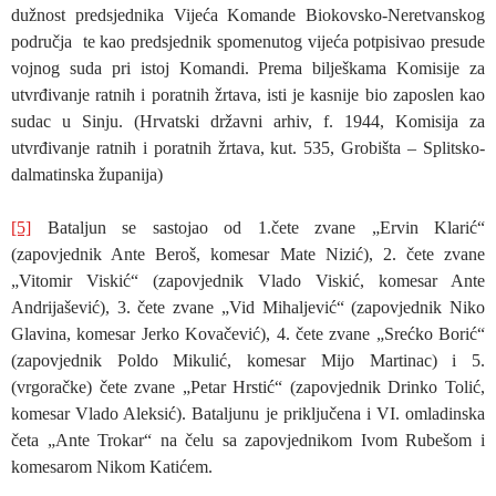
dužnost predsjednika Vijeća Komande Biokovsko-Neretvanskog
područja te kao predsjednik spomenutog vijeća potpisivao presude
vojnog suda pri istoj Komandi. Prema bilješkama Komisije za
utvrđivanje ratnih i poratnih žrtava, isti je kasnije bio zaposlen kao
sudac u Sinju. (Hrvatski državni arhiv, f. 1944, Komisija za
utvrđivanje ratnih i poratnih žrtava, kut. 535, Grobišta – Splitsko-
dalmatinska županija)
[5]
Bataljun se sastojao od 1.čete zvane „Ervin Klarić“
(zapovjednik Ante Beroš, komesar Mate Nizić), 2. čete zvane
„Vitomir Viskić“ (zapovjednik Vlado Viskić, komesar Ante
Andrijašević), 3. čete zvane „Vid Mihaljević“ (zapovjednik Niko
Glavina, komesar Jerko Kovačević), 4. čete zvane „Srećko Borić“
(zapovjednik Poldo Mikulić, komesar Mijo Martinac) i 5.
(vrgoračke) čete zvane „Petar Hrstić“ (zapovjednik Drinko Tolić,
komesar Vlado Aleksić). Bataljunu je priključena i VI. omladinska
četa „Ante Trokar“ na čelu sa zapovjednikom Ivom Rubešom i
komesarom Nikom Katićem.