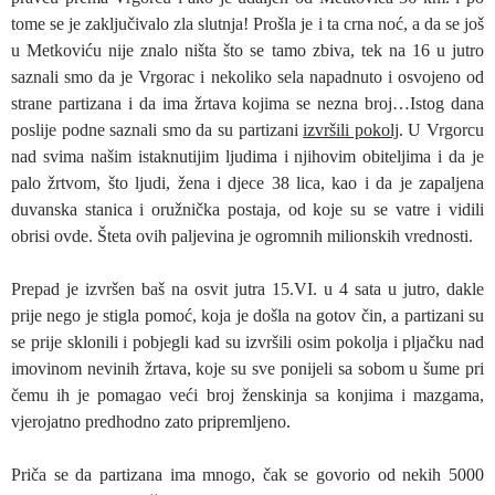
tome se je zaključivalo zla slutnja! Prošla je i ta crna noć, a da se još
u Metkoviću nije znalo ništa što se tamo zbiva, tek na 16 u jutro
saznali smo da je Vrgorac i nekoliko sela napadnuto i osvojeno od
strane partizana i da ima žrtava kojima se nezna broj…Istog dana
poslije podne saznali smo da su partizani
izvršili pokolj
. U Vrgorcu
nad svima našim istaknutijim ljudima i njihovim obiteljima i da je
palo žrtvom, što ljudi, žena i djece 38 lica, kao i da je zapaljena
duvanska stanica i oružnička postaja, od koje su se vatre i vidili
obrisi ovde. Šteta ovih paljevina je ogromnih milionskih vrednosti.
Prepad je izvršen baš na osvit jutra 15.VI. u 4 sata u jutro, dakle
prije nego je stigla pomoć, koja je došla na gotov čin, a partizani su
se prije sklonili i pobjegli kad su izvršili osim pokolja i pljačku nad
imovinom nevinih žrtava, koje su sve ponijeli sa sobom u šume pri
čemu ih je pomagao veći broj ženskinja sa konjima i mazgama,
vjerojatno predhodno zato pripremljeno.
Priča se da partizana ima mnogo, čak se govorio od nekih 5000