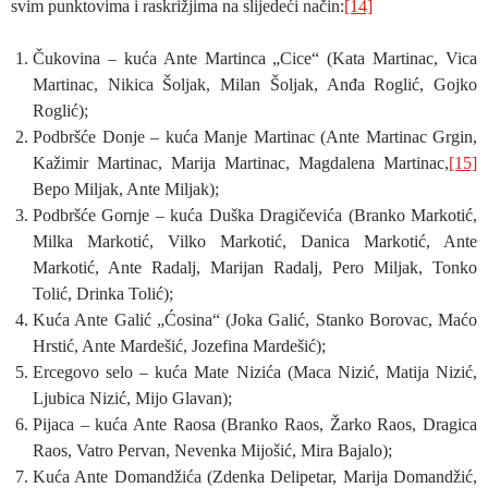
svim punktovima i raskrižjima na slijedeći način:
[14]
Čukovina – kuća Ante Martinca „Cice“ (Kata Martinac, Vica
Martinac, Nikica Šoljak, Milan Šoljak, Anđa Roglić, Gojko
Roglić);
Podbršće Donje – kuća Manje Martinac (Ante Martinac Grgin,
Kažimir Martinac, Marija Martinac, Magdalena Martinac,
[15]
Bepo Miljak, Ante Miljak);
Podbršće Gornje – kuća Duška Dragičevića (Branko Markotić,
Milka Markotić, Vilko Markotić, Danica Markotić, Ante
Markotić, Ante Radalj, Marijan Radalj, Pero Miljak, Tonko
Tolić, Drinka Tolić);
Kuća Ante Galić „Ćosina“ (Joka Galić, Stanko Borovac, Maćo
Hrstić, Ante Mardešić, Jozefina Mardešić);
Ercegovo selo – kuća Mate Nizića (Maca Nizić, Matija Nizić,
Ljubica Nizić, Mijo Glavan);
Pijaca – kuća Ante Raosa (Branko Raos, Žarko Raos, Dragica
Raos, Vatro Pervan, Nevenka Mijošić, Mira Bajalo);
Kuća Ante Domandžića (Zdenka Delipetar, Marija Domandžić,