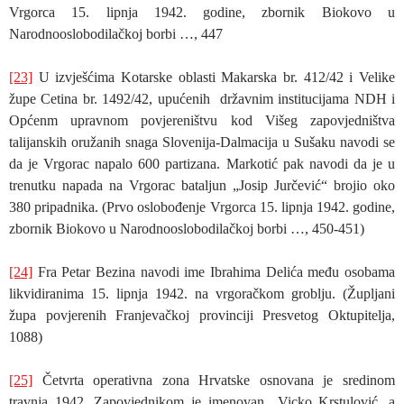
Vrgorca 15. lipnja 1942. godine, zbornik Biokovo u
Narodnooslobodilačkoj borbi …, 447
[23]
U izvješćima Kotarske oblasti Makarska br. 412/42 i Velike
župe Cetina br. 1492/42, upućenih državnim institucijama NDH i
Općenm upravnom povjereništvu kod Višeg zapovjedništva
talijanskih oružanih snaga Slovenija-Dalmacija u Sušaku navodi se
da je Vrgorac napalo 600 partizana. Markotić pak navodi da je u
trenutku napada na Vrgorac bataljun „Josip Jurčević“ brojio oko
380 pripadnika. (Prvo oslobođenje Vrgorca 15. lipnja 1942. godine,
zbornik Biokovo u Narodnooslobodilačkoj borbi …, 450-451)
[24]
Fra Petar Bezina navodi ime Ibrahima Delića među osobama
likvidiranima 15. lipnja 1942. na vrgoračkom groblju. (Župljani
župa povjerenih Franjevačkoj provinciji Presvetog Oktupitelja,
1088)
[25]
Četvrta operativna zona Hrvatske osnovana je sredinom
travnja 1942. Zapovjednikom je imenovan Vicko Krstulović, a