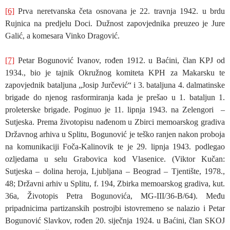
[6]
Prva neretvanska četa osnovana je 22. travnja 1942. u brdu
Rujnica na predjelu Doci. Dužnost zapovjednika preuzeo je Jure
Galić, a komesara Vinko Dragović.
[7]
Petar Bogunović Ivanov, rođen 1912. u Baćini, član KPJ od
1934., bio je tajnik Okružnog komiteta KPH za Makarsku te
zapovjednik bataljuna „Josip Jurčević“ i 3. bataljuna 4. dalmatinske
brigade do njenog rasformiranja kada je prešao u 1. bataljun 1.
proleterske brigade. Poginuo je 11. lipnja 1943. na Zelengori –
Sutjeska. Prema životopisu nađenom u Zbirci memoarskog gradiva
Državnog arhiva u Splitu, Bogunović je teško ranjen nakon proboja
na komunikaciji Foča-Kalinovik te je 29. lipnja 1943. podlegao
ozljedama u selu Grabovica kod Vlasenice. (Viktor Kučan:
Sutjeska – dolina heroja, Ljubljana – Beograd – Tjentište, 1978.,
48; Državni arhiv u Splitu, f. 194, Zbirka memoarskog gradiva, kut.
36a, Životopis Petra Bogunovića, MG-III/36-B/64). Među
pripadnicima partizanskih postrojbi istovremeno se nalazio i Petar
Bogunović Slavkov, rođen 20. siječnja 1924. u Baćini, član SKOJ