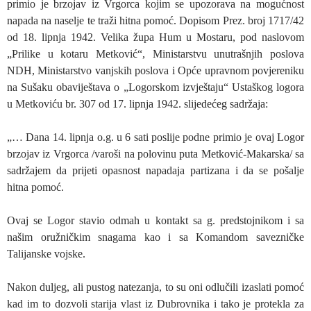
primio je brzojav iz Vrgorca kojim se upozorava na mogućnost
napada na naselje te traži hitna pomoć. Dopisom Prez. broj 1717/42
od 18. lipnja 1942. Velika župa Hum u Mostaru, pod naslovom
„Prilike u kotaru Metković“, Ministarstvu unutrašnjih poslova
NDH, Ministarstvo vanjskih poslova i Opće upravnom povjereniku
na Sušaku obaviještava o „Logorskom izvještaju“ Ustaškog logora
u Metkoviću br. 307 od 17. lipnja 1942. slijedećeg sadržaja:
„… Dana 14. lipnja o.g. u 6 sati poslije podne primio je ovaj Logor
brzojav iz Vrgorca /varoši na polovinu puta Metković-Makarska/ sa
sadržajem da prijeti opasnost napadaja partizana i da se pošalje
hitna pomoć.
Ovaj se Logor stavio odmah u kontakt sa g. predstojnikom i sa
našim oružničkim snagama kao i sa Komandom savezničke
Talijanske vojske.
Nakon duljeg, ali pustog natezanja, to su oni odlučili izaslati pomoć
kad im to dozvoli starija vlast iz Dubrovnika i tako je protekla za