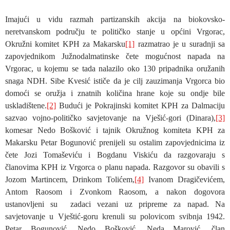
Imajući u vidu razmah partizanskih akcija na biokovsko-
neretvanskom području te političko stanje u općini Vrgorac,
Okružni komitet KPH za Makarsku
[1]
razmatrao je u suradnji sa
zapovjednikom Južnodalmatinske čete mogućnost napada na
Vrgorac, u kojemu se tada nalazilo oko 130 pripadnika oružanih
snaga NDH. Sibe Kvesić ističe da je cilj zauzimanja Vrgorca bio
domoći se oružja i znatnih količina hrane koje su ondje bile
uskladištene.
[2]
Budući je Pokrajinski komitet KPH za Dalmaciju
sazvao vojno-političko savjetovanje na Vješić-gori (Dinara),
[3]
komesar Nedo Bošković i tajnik Okružnog komiteta KPH za
Makarsku Petar Bogunović prenijeli su ostalim zapovjednicima iz
čete Jozi Tomaševiću i Bogdanu Viskiću da razgovaraju s
članovima KPH iz Vrgorca o planu napada. Razgovor su obavili s
Jozom Martincem, Drinkom Tolićem,
[4]
Ivanom Dragičevićem,
Antom Raosom i Zvonkom Raosom, a nakon dogovora
ustanovljeni su zadaci vezani uz pripreme za napad. Na
savjetovanje u Vještić-goru krenuli su polovicom svibnja 1942.
Petar Bogunović, Nedo Bošković, Neda Marović, član