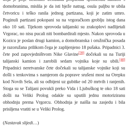
domobranima, mislila je da isti bježe natrag, osula paljbu te ubila
četvoricu i teško ranila jednog partizana, koji je zatim umro.
Poginuli partizani pokopani su na vrgoračkom groblju istog dana
oko 10 sati. Tijekom sprovoda talijanski su zrakoplovi nadlijetali
Vrgorac, no nisu pucali niti bombardirali mjesto. Nakon sprovoda u
Kozicu je poslan drugi kamion, a domobranska i oružnička posada
je razoružana prilikom čega je zaplijenjeno 18 pušaka. Pripadnici 3.
[39]
čete pod zapovjedništvom Nike Glavine
dočekali su na Turiji
[40]
talijanski kamion i zarobili sedam vojnika koje su ubili.
Pripadnici neretvanske čete dočekali su talijanske vojnike koji su
došli s tenkovima s namjerom da poprave srušeni most na Orepku
kod Novih Sela, ali su odbijeni uz gubitke od 20 mrtvih i ranjenih.
Stoga su se Talijani povukli preko Vida i Ljubuškog te oko 18 sati
došli na Veliki Prolog odakle su uputili jednu motoriziranu
obhodnju prema Vrgorcu. Obhodnja je naišla na zasjedu i bila
prisiljena vratiti se u Veliki Prolog.
(
Nastavak slijedi
…)