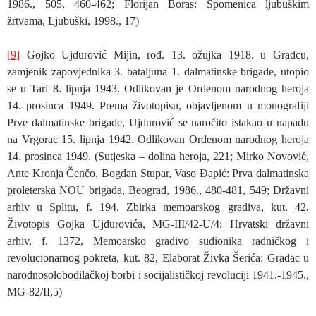
1986., 505, 460-462; Florijan Boras: Spomenica ljubuškim
žrtvama, Ljubuški, 1998., 17)
[9]
Gojko Ujdurović Mijin, rođ. 13. ožujka 1918. u Gradcu,
zamjenik zapovjednika 3. bataljuna 1. dalmatinske brigade, utopio
se u Tari 8. lipnja 1943. Odlikovan je Ordenom narodnog heroja
14. prosinca 1949. Prema životopisu, objavljenom u monografiji
Prve dalmatinske brigade, Ujdurović se naročito istakao u napadu
na Vrgorac 15. lipnja 1942. Odlikovan Ordenom narodnog heroja
14. prosinca 1949. (Sutjeska – dolina heroja, 221; Mirko Novović,
Ante Kronja Čenčo, Bogdan Stupar, Vaso Đapić: Prva dalmatinska
proleterska NOU brigada, Beograd, 1986., 480-481, 549; Državni
arhiv u Splitu, f. 194, Zbirka memoarskog gradiva, kut. 42,
Životopis Gojka Ujdurovića, MG-III/42-U/4; Hrvatski državni
arhiv, f. 1372, Memoarsko gradivo sudionika radničkog i
revolucionarnog pokreta, kut. 82, Elaborat Živka Šerića: Gradac u
narodnosolobodilačkoj borbi i socijalističkoj revoluciji 1941.-1945.,
MG-82/II,5)