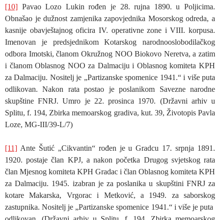
[10]
Pavao Lozo Lukin rođen je 28. rujna 1890. u Poljicima.
Obnašao je dužnost zamjenika zapovjednika Mosorskog odreda, a
kasnije obavještajnog oficira IV. operativne zone i VIII. korpusa.
Imenovan je predsjednikom Kotarskog narodnooslobodilačkog
odbora Imotski, članom Okružnog NOO Biokovo Neretva, a zatim
i članom Oblasnog NOO za Dalmaciju i Oblasnog komiteta KPH
za Dalmaciju. Nositelj je „Partizanske spomenice 1941.“ i više puta
odlikovan. Nakon rata postao je poslanikom Savezne narodne
skupštine FNRJ. Umro je 22. prosinca 1970. (Državni arhiv u
Splitu, f. 194, Zbirka memoarskog gradiva, kut. 39, Životopis Pavla
Loze, MG-III/39-L/7)
[11]
Ante Šutić „Cikvantin“ rođen je u Gradcu 17. srpnja 1891.
1920. postaje član KPJ, a nakon početka Drugog svjetskog rata
član Mjesnog komiteta KPH Gradac i član Oblasnog komiteta KPH
za Dalmaciju. 1945. izabran je za poslanika u skupštini FNRJ za
kotare Makarska, Vrgorac i Metković, a 1949. za saborskog
zastupnika. Nositelj je „Partizanske spomenice 1941.“ i više je puta
odlikovan. (Državni arhiv u Splitu, f. 194, Zbirka memoarskog