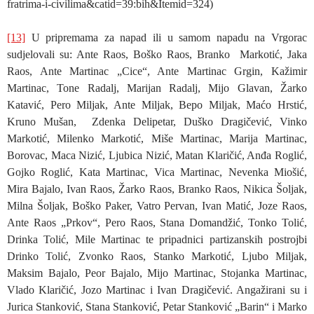
fratrima-i-civilima&catid=39:bih&Itemid=324)
[13]
U pripremama za napad ili u samom napadu na Vrgorac
sudjelovali su: Ante Raos, Boško Raos, Branko Markotić, Jaka
Raos, Ante Martinac „Cice“, Ante Martinac Grgin, Kažimir
Martinac, Tone Radalj, Marijan Radalj, Mijo Glavan, Žarko
Katavić, Pero Miljak, Ante Miljak, Bepo Miljak, Maćo Hrstić,
Kruno Mušan, Zdenka Delipetar, Duško Dragičević, Vinko
Markotić, Milenko Markotić, Miše Martinac, Marija Martinac,
Borovac, Maca Nizić, Ljubica Nizić, Matan Klaričić, Anđa Roglić,
Gojko Roglić, Kata Martinac, Vica Martinac, Nevenka Miošić,
Mira Bajalo, Ivan Raos, Žarko Raos, Branko Raos, Nikica Šoljak,
Milna Šoljak, Boško Paker, Vatro Pervan, Ivan Matić, Joze Raos,
Ante Raos „Prkov“, Pero Raos, Stana Domandžić, Tonko Tolić,
Drinka Tolić, Mile Martinac te pripadnici partizanskih postrojbi
Drinko Tolić, Zvonko Raos, Stanko Markotić, Ljubo Miljak,
Maksim Bajalo, Peor Bajalo, Mijo Martinac, Stojanka Martinac,
Vlado Klaričić, Jozo Martinac i Ivan Dragičević. Angažirani su i
Jurica Stanković, Stana Stanković, Petar Stanković „Barin“ i Marko