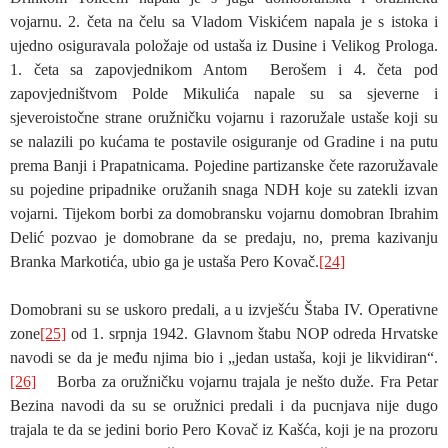
vojarnu. 2. četa na čelu sa Vladom Viskićem napala je s istoka i
ujedno osiguravala položaje od ustaša iz Dusine i Velikog Prologa.
1. četa sa zapovjednikom Antom Berošem i 4. četa pod
zapovjedništvom Polde Mikulića napale su sa sjeverne i
sjeveroistočne strane oružničku vojarnu i razoružale ustaše koji su
se nalazili po kućama te postavile osiguranje od Gradine i na putu
prema Banji i Prapatnicama. Pojedine partizanske čete razoružavale
su pojedine pripadnike oružanih snaga NDH koje su zatekli izvan
vojarni. Tijekom borbi za domobransku vojarnu domobran Ibrahim
Delić pozvao je domobrane da se predaju, no, prema kazivanju
Branka Markotića, ubio ga je ustaša Pero Kovač.
[24]
Domobrani su se uskoro predali, a u izvješću Štaba IV. Operativne
zone
[25]
od 1. srpnja 1942. Glavnom štabu NOP odreda Hrvatske
navodi se da je među njima bio i „jedan ustaša, koji je likvidiran“.
[26]
Borba za oružničku vojarnu trajala je nešto duže. Fra Petar
Bezina navodi da su se oružnici predali i da pucnjava nije dugo
trajala te da se jedini borio Pero Kovač iz Kašća, koji je na prozoru