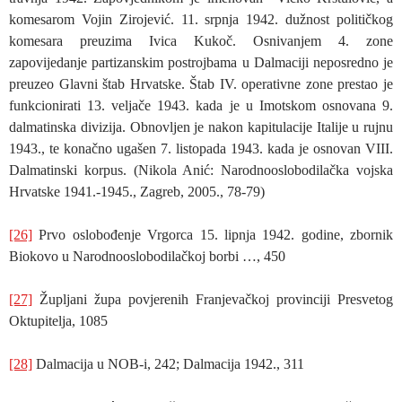
komesarom Vojin Zirojević. 11. srpnja 1942. dužnost političkog
komesara preuzima Ivica Kukoč. Osnivanjem 4. zone
zapovijedanje partizanskim postrojbama u Dalmaciji neposredno je
preuzeo Glavni štab Hrvatske. Štab IV. operativne zone prestao je
funkcionirati 13. veljače 1943. kada je u Imotskom osnovana 9.
dalmatinska divizija. Obnovljen je nakon kapitulacije Italije u rujnu
1943., te konačno ugašen 7. listopada 1943. kada je osnovan VIII.
Dalmatinski korpus. (Nikola Anić: Narodnooslobodilačka vojska
Hrvatske 1941.-1945., Zagreb, 2005., 78-79)
[26]
Prvo oslobođenje Vrgorca 15. lipnja 1942. godine, zbornik
Biokovo u Narodnooslobodilačkoj borbi …, 450
[27]
Župljani župa povjerenih Franjevačkoj provinciji Presvetog
Oktupitelja, 1085
[28]
Dalmacija u NOB-i, 242; Dalmacija 1942., 311