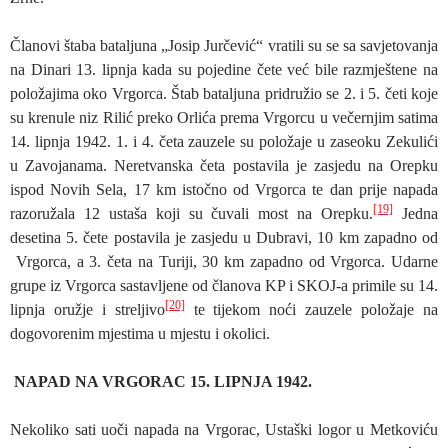
Članovi štaba bataljuna „Josip Jurčević“ vratili su se sa savjetovanja
na Dinari 13. lipnja kada su pojedine čete već bile razmještene na
položajima oko Vrgorca. Štab bataljuna pridružio se 2. i 5. četi koje
su krenule niz Rilić preko Orlića prema Vrgorcu u večernjim satima
14. lipnja 1942. 1. i 4. četa zauzele su položaje u zaseoku Zekulići
u Zavojanama. Neretvanska četa postavila je zasjedu na Orepku
ispod Novih Sela, 17 km istočno od Vrgorca te dan prije napada
[19]
razoružala 12 ustaša koji su čuvali most na Orepku.
Jedna
desetina 5. čete postavila je zasjedu u Dubravi, 10 km zapadno od
Vrgorca, a 3. četa na Turiji, 30 km zapadno od Vrgorca. Udarne
grupe iz Vrgorca sastavljene od članova KP i SKOJ-a primile su 14.
[20]
lipnja oružje i streljivo
te tijekom noći zauzele položaje na
dogovorenim mjestima u mjestu i okolici.
NAPAD NA VRGORAC 15. LIPNJA 1942.
Nekoliko sati uoči napada na Vrgorac, Ustaški logor u Metkoviću