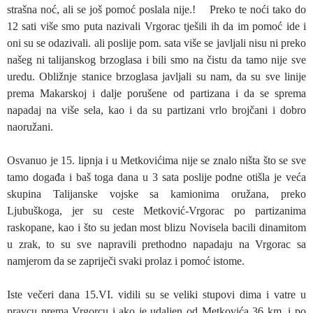
strašna noć, ali se još pomoć poslala nije.! Preko te noći tako do
12 sati više smo puta nazivali Vrgorac tješili ih da im pomoć ide i
oni su se odazivali. ali poslije pom. sata više se javljali nisu ni preko
našeg ni talijanskog brzoglasa i bili smo na čistu da tamo nije sve
uredu. Obližnje stanice brzoglasa javljali su nam, da su sve linije
prema Makarskoj i dalje porušene od partizana i da se sprema
napadaj na više sela, kao i da su partizani vrlo brojčani i dobro
naoružani.
Osvanuo je 15. lipnja i u Metkovićima nije se znalo ništa što se sve
tamo događa i baš toga dana u 3 sata poslije podne otišla je veća
skupina Talijanske vojske sa kamionima oružana, preko
Ljubuškoga, jer su ceste Metković-Vrgorac po partizanima
raskopane, kao i što su jedan most blizu Novisela bacili dinamitom
u zrak, to su sve napravili prethodno napadaju na Vrgorac sa
namjerom da se zapriječi svaki prolaz i pomoć istome.
Iste večeri dana 15.VI. vidili su se veliki stupovi dima i vatre u
pravcu prema Vrgorcu i ako je udaljen od Metkovića 36 km. i po