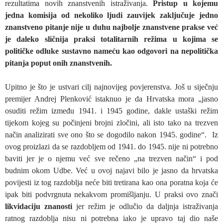
rezultatima novih znanstvenih istraživanja.
Pristup u kojemu
jedna komisija od nekoliko ljudi zauvijek zaključuje jedno
znanstveno pitanje nije u duhu najbolje znanstvene prakse već
je daleko sličnija praksi totalitarnih režima u kojima se
političke odluke sustavno nameću kao odgovori na nepolitička
pitanja poput onih znanstvenih.
Upitno je što je ustvari cilj najnovijeg povjerenstva. Još u siječnju
premijer Andrej Plenković istaknuo je da Hrvatska mora „jasno
osuditi režim između 1941. i 1945 godine, dakle ustaški režim
tijekom kojeg su počinjeni brojni zločini, ali isto tako na trezven
način analizirati sve ono što se dogodilo nakon 1945. godine“. Iz
ovog proizlazi da se razdobljem od 1941. do 1945. nije ni potrebno
baviti jer je o njemu već sve rečeno „na trezven način“ i pod
budnim okom Udbe. Već u ovoj najavi bilo je jasno da hrvatska
povijesti iz tog razdoblja neće biti tretirana kao ona poratna koja će
ipak biti podvrgnuta nekakvom promišljanju. U praksi ovo znači
likvidaciju znanosti
jer režim je odlučio da daljnja istraživanja
ratnog razdoblja nisu ni potrebna iako je upravo taj dio naše