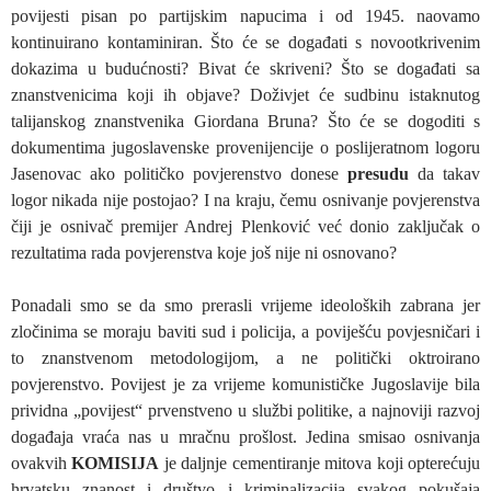
povijesti pisan po partijskim napucima i od 1945. naovamo
kontinuirano kontaminiran. Što će se događati s novootkrivenim
dokazima u budućnosti? Bivat će skriveni? Što se događati sa
znanstvenicima koji ih objave? Doživjet će sudbinu istaknutog
talijanskog znanstvenika Giordana Bruna? Što će se dogoditi s
dokumentima jugoslavenske provenijencije o poslijeratnom logoru
Jasenovac ako političko povjerenstvo donese
presudu
da takav
logor nikada nije postojao? I na kraju, čemu osnivanje povjerenstva
čiji je osnivač premijer Andrej Plenković već donio zaključak o
rezultatima rada povjerenstva koje još nije ni osnovano?
Ponadali smo se da smo prerasli vrijeme ideoloških zabrana jer
zločinima se moraju baviti sud i policija, a poviješću povjesničari i
to znanstvenom metodologijom, a ne politički oktroirano
povjerenstvo. Povijest je za vrijeme komunističke Jugoslavije bila
prividna „povijest“ prvenstveno u službi politike, a najnoviji razvoj
događaja vraća nas u mračnu prošlost. Jedina smisao osnivanja
ovakvih
KOMISIJA
je daljnje cementiranje mitova koji opterećuju
hrvatsku znanost i društvo i kriminalizacija svakog pokušaja