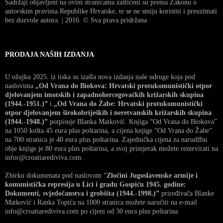
Sadržaji objavljeni na ovim stranicama zaštićeni su prema Zakonu o
autorskim pravima Republike Hrvatske, te se ne smiju koristiti i preuzimati
bez dozvole autora. | 2016. © Sva prava pridržana
PRODAJA NAŠIH IZDANJA
U ožujku 2025. iz tiska su izašla nova izdanja naše udruge koja pod
naslovima
„Od Vrana do Biokova: Hrvatski protukomunistički otpor
djelovanjem imotskih i zapadnohercegovačkih križarskih skupina
(1944.-1951.)”
i
„Od Vrana do Žabe: Hrvatski protukomunistički
otpor djelovanjem širokobrijeških i neretvanskih križarskih skupina
(1944.-1948.)”
potpisuje Blanka Matković. Knjiga “Od Vrana do Biokova”
na 1050 košta 45 eura plus poštarina, a cijena knjige “Od Vrana do Žabe”
na 700 stranica je 40 eura plus poštarina. Zajednička cijena za narudžbu
obje knjige je 80 eura plus poštarina, a svoj primjerak možete rezervirati na
infor@croatiarediviva.com.
Zbirku dokumenata pod naslovom “
Zločini Jugoslavenske armije i
komunistička represija u Lici i gradu Gospiću 1945. godine:
Dokumenti, svjedočanstva i grobišta (1944.-1998.)”
priređivača Blanke
Matković i Ranka Topića na 1000 stranica možete naručiti na e-mail
info@croatiarediviva.com po cijeni od 30 eura plus poštarina.