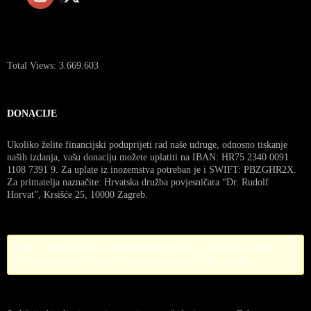
Total Views:
3.669.603
DONACIJE
Ukoliko želite financijski poduprijeti rad naše udruge, odnosno tiskanje
naših izdanja, vašu donaciju možete uplatiti na IBAN: HR75 2340 0091
1108 7391 9. Za uplate iz inozemstva potreban je i SWIFT: PBZGHR2X.
Za primatelja naznačite: Hrvatska družba povjesničara “Dr. Rudolf
Horvat”, Krsišće 25, 10000 Zagreb.
Error! Missing PayPal API credentials. Please configure the PayPal
API credentials by going to the settings menu of this plugin.