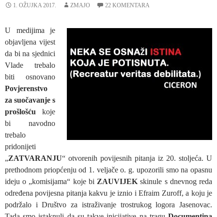
1. OŽUJKA 2017.
ZMAJO
22 KOMENTARA
U medijima je
objavljena vijest
da bi na sjednici
Vlade trebalo
biti osnovano
Povjerenstvo
za suočavanje s
prošlošću
koje
bi navodno
trebalo
pridonijeti
„
ZATVARANJU
“ otvorenih povijesnih pitanja iz 20. stoljeća. U
prethodnom priopćenju od 1. veljače o. g. upozorili smo na opasnu
ideju o „komisijama“ koje bi
ZAUVIJEK
skinule s dnevnog reda
određena povijesna pitanja kakvu je iznio i Efraim Zuroff, a koju je
podržalo i Društvo za istraživanje trostrukog logora Jasenovac.
Tada smo istaknuli da su takve inicijative na tragu
Documentina