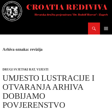
Skoči
do
sadržaja
Pretraži
PRIMAR
IZBORN
Arhiva oznaka: revizija
DRUGI SVJETSKI RAT
,
VIJESTI
UMJESTO LUSTRACIJE I
OTVARANJA ARHIVA
DOBIJAMO
POVJERENSTVO