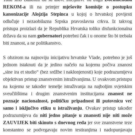
REKOM-a
ili na primjer
mješovite komisije o postupku
kanonizacije Alojzija Stepinca
u kojoj o hrvatskoj povijesti
odlučuje i nezaobilazna Srpska pravoslavna crkva. Iz takvog
pristupa proizlazi da je Republika Hrvatska toliko disfunkcionalna
država da su nam
gubernatori
potrebni čak i u onome što bi trebala
biti znanost, a ne politikanstvo.
S obzirom na najnoviju inicijativu hrvatske Vlade, potrebno je još
jednom istaknuti da je jedino načelo na kojemu počiva znanost
„sine ira et studio“ (bez srdžbe i naklonjenosti) koje podrazumijeva
objektivan pristup znanstvenim istraživanjima. U ovakvom pristupu
na kojemu se također temelje istraživanja na najboljim svjetskim
sveučilištima i drugim znanstvenim institucijama
znanost ne
poznaje nacionalnost, političku pripadnost ili putovnicu već
samo i isključivo etiku u istraživanju
. Ovakav pristup također
podrazumijeva da
niti jedno pitanje u znanosti nije niti može
ZAUVIJEK biti skinuto s dnevnog reda
jer sve znanstvene teze
konstantno se podvrgavaju novim testiranjima i nadopunjavaju