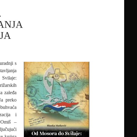
.
ANJA
JA
uradnji s
tavljanja
vilaje:
ižarskih
va zaleđa
Na preko
obuhvaća
zacija i
e Omiš –
ljučujući
se knjiga