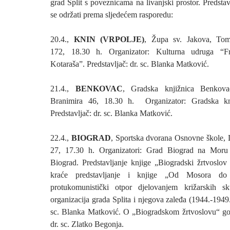
grad Split s poveznicama na livanjski prostor. Predstav
se održati prema sljedećem rasporedu:
20.4.,
KNIN (VRPOLJE)
, Župa sv. Jakova, Tom
172, 18.30 h. Organizator: Kulturna udruga “F
Kotaraša”. Predstavljač: dr. sc. Blanka Matković.
21.4.,
BENKOVAC
, Gradska knjižnica Benkovac
Branimira 46, 18.30 h. Organizator: Gradska kn
Predstavljač: dr. sc. Blanka Matković.
22.4.,
BIOGRAD
, Sportska dvorana Osnovne škole,
27, 17.30 h. Organizatori: Grad Biograd na Moru
Biograd. Predstavljanje knjige „Biogradski žrtvoslo
kraće predstavljanje i knjige „Od Mosora do S
protukomunistički otpor djelovanjem križarskih sk
organizacija grada Splita i njegova zaleđa (1944.-1949.)
sc. Blanka Matković. O „Biogradskom žrtvoslovu“ gov
dr. sc. Zlatko Begonja.