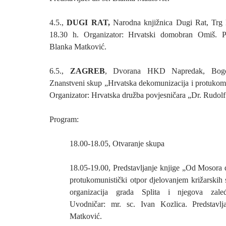
4.5.,
DUGI RAT,
Narodna knjižnica Dugi Rat, Trg 
18.30 h. Organizator: Hrvatski domobran Omiš. Pre
Blanka Matković.
6.5.,
ZAGREB
, Dvorana HKD Napredak, Bogo
Znanstveni skup „Hrvatska dekomunizacija i protukomun
Organizator: Hrvatska družba povjesničara „Dr. Rudolf
Program:
18.00-18.05, Otvaranje skupa
18.05-19.00, Predstavljanje knjige „Od Mosora d
protukomunistički otpor djelovanjem križarskih 
organizacija grada Splita i njegova zaleđ
Uvodničar: mr. sc. Ivan Kozlica. Predstavlj
Matković.