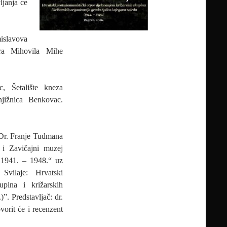
ljanja će
islavova
ra Mihovila Mihe
, Šetalište kneza
jižnica Benkovac.
 Dr. Franje Tuđmana
 i Zavičajni muzej
v 1941. – 1948.“ uz
vilaje: Hrvatski
upina i križarskih
”. Predstavljač: dr.
orit će i recenzent