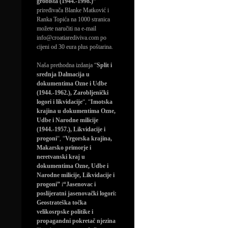
grobišta (1944.-1998.)”
priređivača Blanke Matković i
Ranka Topića na 1000 stranica
možete naručiti na e-mail
info@croatiarediviva.com po
cijeni od 30 eura plus poštarina.
Naša prethodna izdanja “
Split i
srednja Dalmacija u
dokumentima Ozne i Udbe
(1944.-1962.), Zarobljenički
logori i likvidacije
“, “
Imotska
krajina u dokumentima Ozne,
Udbe i Narodne milicije
(1944.-1957.), Likvidacije i
progoni
“, “
Vrgorska krajina,
Makarsko primorje i
neretvanski kraj u
dokumentima Ozne, Udbe i
Narodne milicije, Likvidacije i
progoni”
i
“Jasenovac i
poslijeratni jasenovački logori:
Geostrateška točka
velikosrpske politike i
propagandni pokretač njezina