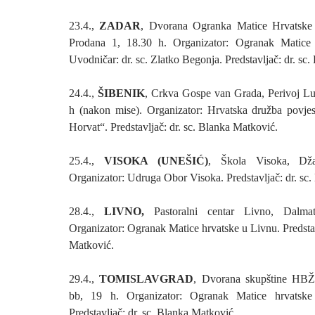
23.4.,
ZADAR
, Dvorana Ogranka Matice Hrvatske
Prodana 1, 18.30 h. Organizator: Ogranak Matice
Uvodničar: dr. sc. Zlatko Begonja. Predstavljač: dr. sc
24.4.,
ŠIBENIK
, Crkva Gospe van Grada, Perivoj Lu
h (nakon mise). Organizator: Hrvatska družba povje
Horvat“. Predstavljač: dr. sc. Blanka Matković.
25.4.,
VISOKA (UNEŠIĆ)
, Škola Visoka, Dža
Organizator: Udruga Obor Visoka. Predstavljač: dr. sc
28.4.,
LIVNO,
Pastoralni centar Livno, Dalm
Organizator: Ogranak Matice hrvatske u Livnu. Predstav
Matković.
29.4.,
TOMISLAVGRAD
, Dvorana skupštine HBŽ
bb, 19 h. Organizator: Ogranak Matice hrvatske
Predstavljač: dr. sc. Blanka Matković.