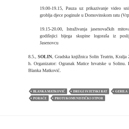
19.00-19.15, Pauza uz prikazivanje video s
groblja djece poginule u Domovinskom ratu (Vrp
19.15-20.00, Istraživanja jasenovačkih mito
godišnjici bijega skupine logoraša iz posl
Jasenovcu
8.5.,
SOLIN
, Gradska knjižnica Solin Teatrin, Kralj
h. Organizator: Ogranak Matice hrvatske u Solinu. Pr
Blanka Matković.
BLANKA MATKOVIĆ
DRUGI SVJETSKI RAT
GERILA
PORAĆE
PROTUKOMUNISTIČKI OTPOR