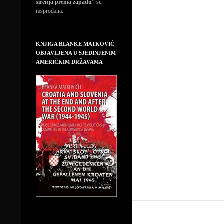
širenja prema zapadu”
su
rasprodana.
KNJIGA BLANKE MATKOVIĆ
OBJAVLJENA U SJEDINJENIM
AMERIČKIM DRŽAVAMA