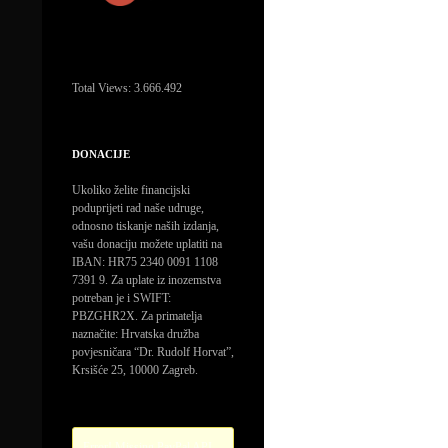
Total Views:
3.666.492
DONACIJE
Ukoliko želite financijski
poduprijeti rad naše udruge,
odnosno tiskanje naših izdanja,
vašu donaciju možete uplatiti na
IBAN: HR75 2340 0091 1108
7391 9. Za uplate iz inozemstva
potreban je i SWIFT:
PBZGHR2X. Za primatelja
naznačite: Hrvatska družba
povjesničara “Dr. Rudolf Horvat”,
Krsišće 25, 10000 Zagreb.
Error! Missing PayPal API