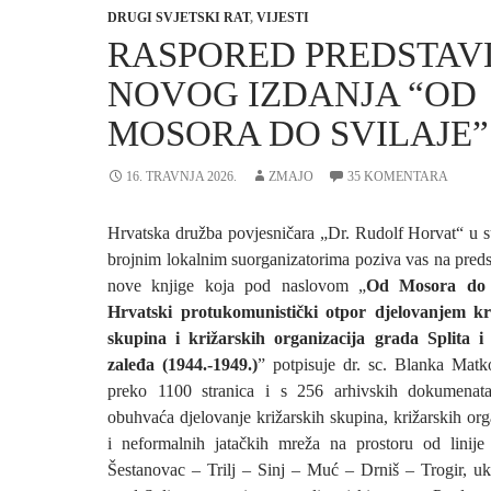
DRUGI SVJETSKI RAT
,
VIJESTI
RASPORED PREDSTAV
NOVOG IZDANJA “OD
MOSORA DO SVILAJE”
16. TRAVNJA 2026.
ZMAJO
35 KOMENTARA
Hrvatska družba povjesničara „Dr. Rudolf Horvat“ u s
brojnim lokalnim suorganizatorima poziva vas na preds
nove knjige koja pod naslovom „
Od Mosora do S
Hrvatski protukomunistički otpor djelovanjem kr
skupina i križarskih organizacija grada Splita i
zaleđa (1944.-1949.)
” potpisuje dr. sc. Blanka Matk
preko 1100 stranica i s 256 arhivskih dokumenata
obuhvaća djelovanje križarskih skupina, križarskih org
i neformalnih jatačkih mreža na prostoru od linij
Šestanovac – Trilj – Sinj – Muć – Drniš – Trogir, uk