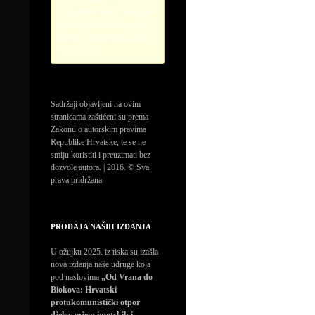
credentials. Please configure
the PayPal API credentials by
going to the settings menu of
this plugin.
Sadržaji objavljeni na ovim
stranicama zaštićeni su prema
Zakonu o autorskim pravima
Republike Hrvatske, te se ne
smiju koristiti i preuzimati bez
dozvole autora. | 2016. © Sva
prava pridržana
PRODAJA NAŠIH IZDANJA
U ožujku 2025. iz tiska su izašla
nova izdanja naše udruge koja
pod naslovima
„Od Vrana do
Biokova: Hrvatski
protukomunistički otpor