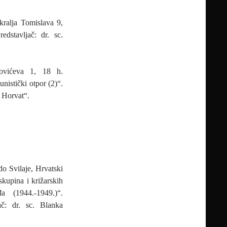
kralja Tomislava 9,
dstavljač: dr. sc.
vićeva 1, 18 h.
istički otpor (2)“.
 Horvat“.
o Svilaje, Hrvatski
skupina i križarskih
a (1944.-1949.)“.
ač: dr. sc. Blanka