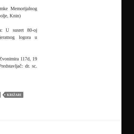
nimke Memorijalnog
olje, Knin)
va: U susret 80-oj
ijeratnog logora u
a Zvonimira 117d, 19
edstavljač: dr. sc.
KRIŽARI