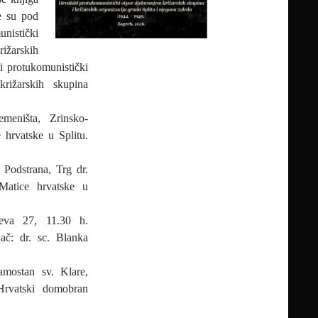
je su pod
nistički
rižarskih
i protukomunistički
križarskih skupina
meništa, Zrinsko-
 hrvatske u Splitu.
odstrana, Trg dr.
Matice hrvatske u
eva 27, 11.30 h.
ač: dr. sc. Blanka
mostan sv. Klare,
Hrvatski domobran