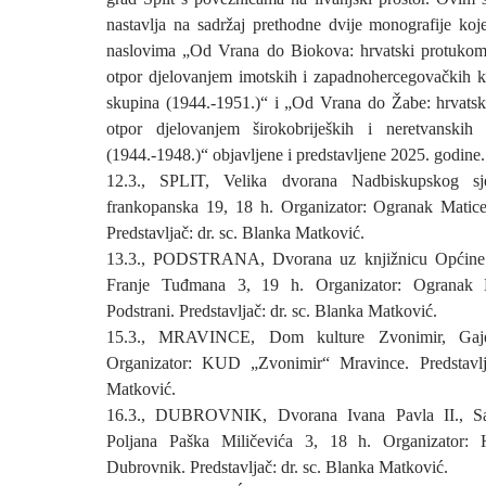
nastavlja na sadržaj prethodne dvije monografije ko
naslovima „Od Vrana do Biokova: hrvatski protukomu
otpor djelovanjem imotskih i zapadnohercegovačkih k
skupina (1944.-1951.)“ i „Od Vrana do Žabe: hrvatsk
otpor djelovanjem širokobrijeških i neretvanskih 
(1944.-1948.)“ objavljene i predstavljene 2025. godine.
12.3., SPLIT, Velika dvorana Nadbiskupskog sje
frankopanska 19, 18 h. Organizator: Ogranak Matice
Predstavljač: dr. sc. Blanka Matković.
13.3., PODSTRANA, Dvorana uz knjižnicu Općine P
Franje Tuđmana 3, 19 h. Organizator: Ogranak 
Podstrani. Predstavljač: dr. sc. Blanka Matković.
15.3., MRAVINCE, Dom kulture Zvonimir, Gaj
Organizator: KUD „Zvonimir“ Mravince. Predstavlj
Matković.
16.3., DUBROVNIK, Dvorana Ivana Pavla II., Sa
Poljana Paška Miličevića 3, 18 h. Organizator: 
Dubrovnik. Predstavljač: dr. sc. Blanka Matković.