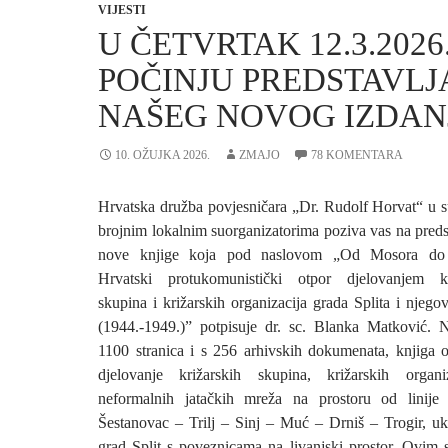
VIJESTI
U ČETVRTAK 12.3.2026
POČINJU PREDSTAVLJ
NAŠEG NOVOG IZDAN
10. OŽUJKA 2026.
ZMAJO
78 KOMENTARA
Hrvatska družba povjesničara „Dr. Rudolf Horvat“ u s
brojnim lokalnim suorganizatorima poziva vas na preds
nove knjige koja pod naslovom „Od Mosora do S
Hrvatski protukomunistički otpor djelovanjem kr
skupina i križarskih organizacija grada Splita i njego
(1944.-1949.)” potpisuje dr. sc. Blanka Matković. 
1100 stranica i s 256 arhivskih dokumenata, knjiga 
djelovanje križarskih skupina, križarskih organi
neformalnih jatačkih mreža na prostoru od linij
Šestanovac – Trilj – Sinj – Muć – Drniš – Trogir, uk
grad Split s poveznicama na livanjski prostor. Ovim 