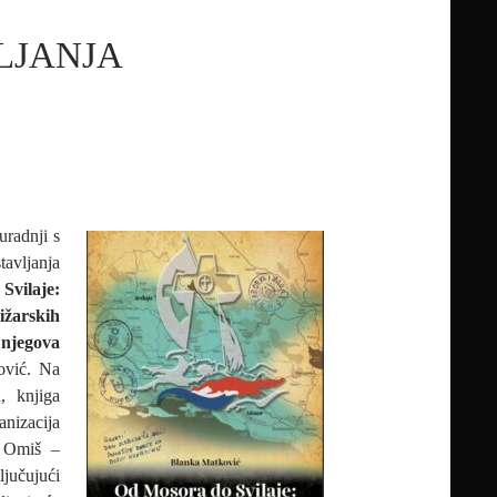
LJANJA
uradnji s
tavljanja
vilaje:
ižarskih
 njegova
ović. Na
, knjiga
anizacija
e Omiš –
ljučujući