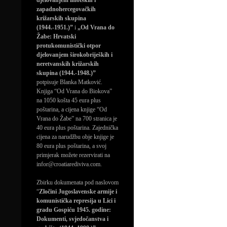
djelovanjem imotskih i
zapadnohercegovačkih
križarskih skupina
(1944.-1951.)”
i
„Od Vrana do
Žabe: Hrvatski
protukomunistički otpor
djelovanjem širokobrijeških i
neretvanskih križarskih
skupina (1944.-1948.)”
potpisuje Blanka Matković.
Knjiga “Od Vrana do Biokova”
na 1050 košta 45 eura plus
poštarina, a cijena knjige “Od
Vrana do Žabe” na 700 stranica je
40 eura plus poštarina. Zajednička
cijena za narudžbu obje knjige je
80 eura plus poštarina, a svoj
primjerak možete rezervirati na
infor@croatiarediviva.com.
Zbirku dokumenata pod naslovom
“
Zločini Jugoslavenske armije i
komunistička represija u Lici i
gradu Gospiću 1945. godine:
Dokumenti, svjedočanstva i