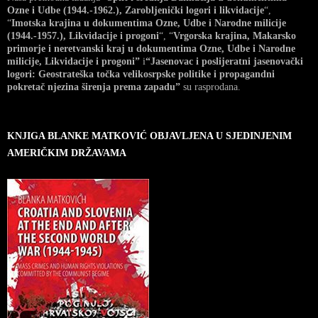
Ozne i Udbe (1944.-1962.), Zarobljenički logori i likvidacije
“,
“
Imotska krajina u dokumentima Ozne, Udbe i Narodne milicije
(1944.-1957.), Likvidacije i progoni
“, “
Vrgorska krajina, Makarsko
primorje i neretvanski kraj u dokumentima Ozne, Udbe i Narodne
milicije, Likvidacije i progoni”
i
“Jasenovac i poslijeratni jasenovački
logori: Geostrateška točka velikosrpske politike i propagandni
pokretač njezina širenja prema zapadu”
su rasprodana.
KNJIGA BLANKE MATKOVIĆ OBJAVLJENA U SJEDINJENIM
AMERIČKIM DRŽAVAMA