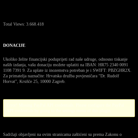
Total Views:
3.668.418
DONACIJE
Ukoliko želite financijski poduprijeti rad naše udruge, odnosno tiskanje
naših izdanja, vašu donaciju možete uplatiti na IBAN: HR75 2340 0091
1108 7391 9. Za uplate iz inozemstva potreban je i SWIFT: PBZGHR2X.
Za primatelja naznačite: Hrvatska družba povjesničara “Dr. Rudolf
Horvat”, Krsišće 25, 10000 Zagreb.
Error! Missing PayPal API credentials. Please configure the PayPal
API credentials by going to the settings menu of this plugin.
Sadržaji objavljeni na ovim stranicama zaštićeni su prema Zakonu o