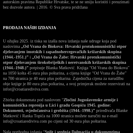
autorskim pravima Republike Hrvatske, te se ne smiju koristiti i preuzimati
bez dozvole autora. | 2016. © Sva prava pridržana
PRODAJA NAŠIH IZDANJA
U ožujku 2025. iz tiska su izašla nova izdanja naše udruge koja pod
naslovima
„Od Vrana do Biokova: Hrvatski protukomunistički otpor
djelovanjem imotskih i zapadnohercegovačkih križarskih skupina
(1944.-1951.)”
i
„Od Vrana do Žabe: Hrvatski protukomunistički
otpor djelovanjem širokobrijeških i neretvanskih križarskih skupina
(1944.-1948.)”
potpisuje Blanka Matković. Knjiga “Od Vrana do Biokova”
na 1050 košta 45 eura plus poštarina, a cijena knjige “Od Vrana do Žabe”
na 700 stranica je 40 eura plus poštarina. Zajednička cijena za narudžbu
obje knjige je 80 eura plus poštarina, a svoj primjerak možete rezervirati na
infor@croatiarediviva.com.
Zbirku dokumenata pod naslovom “
Zločini Jugoslavenske armije i
komunistička represija u Lici i gradu Gospiću 1945. godine:
Dokumenti, svjedočanstva i grobišta (1944.-1998.)”
priređivača Blanke
Matković i Ranka Topića na 1000 stranica možete naručiti na e-mail
info@croatiarediviva.com po cijeni od 30 eura plus poštarina.
Naša prethodna izdanja “
Split i srednja Dalmacija u dokumentima