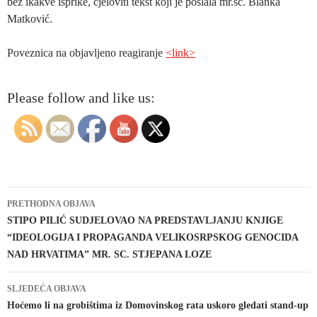
bez ikakve isprike, cjeloviti tekst koji je poslala mr.sc. Blanka
Matković.
Poveznica na objavljeno reagiranje
<link>
Please follow and like us:
Navigacija
PRETHODNA OBJAVA
objava
STIPO PILIĆ SUDJELOVAO NA PREDSTAVLJANJU KNJIGE
“IDEOLOGIJA I PROPAGANDA VELIKOSRPSKOG GENOCIDA
NAD HRVATIMA” MR. SC. STJEPANA LOZE
SLJEDEĆA OBJAVA
Hoćemo li na grobištima iz Domovinskog rata uskoro gledati stand-up