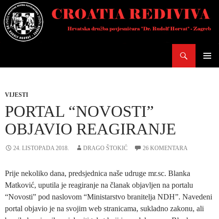
Skoči
do
sadržaja
Pretraži
PRIMAR
IZBORN
VIJESTI
PORTAL “NOVOSTI”
OBJAVIO REAGIRANJE
24. LISTOPADA 2018.
DRAGO ŠTOKIĆ
26 KOMENTARA
Prije nekoliko dana, predsjednica naše udruge mr.sc. Blanka
Matković, uputila je reagiranje na članak objavljen na portalu
“Novosti” pod naslovom “Ministarstvo branitelja NDH”. Navedeni
portal objavio je na svojim web stranicama, sukladno zakonu, ali