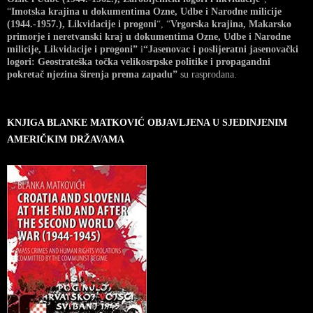
“
Imotska krajina u dokumentima Ozne, Udbe i Narodne milicije
(1944.-1957.), Likvidacije i progoni
“, “
Vrgorska krajina, Makarsko
primorje i neretvanski kraj u dokumentima Ozne, Udbe i Narodne
milicije, Likvidacije i progoni”
i
“Jasenovac i poslijeratni jasenovački
logori: Geostrateška točka velikosrpske politike i propagandni
pokretač njezina širenja prema zapadu”
su rasprodana.
KNJIGA BLANKE MATKOVIĆ OBJAVLJENA U SJEDINJENIM
AMERIČKIM DRŽAVAMA