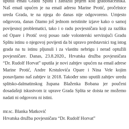
uputili email Gradu Splitu i zatražili prijem kod gradonačelnika.
Naš email upućen je na email adresu Marine Protić, pročelnice
ureda Grada, te na njega do danas nije odgovoreno. Umjesto
odgovora, danas čitamo još jednom neistinite izjave kako o samoj
povijesnoj problematici, tako i o radu povjesničara koji za razliku
od Opare i Protić svoj posao rade volonterski servirajući Gradu
Splitu istinu o njegovoj povijesti da bi upravo predstavnici tog istog
grada na tu istinu pljunuli i za vlastitu nebrigu i nerad optužili
povjesničare. Danas, 23.8.2020., Hrvatska družba povjesničara
“Dr. Rudolf Horvat” uputila je novi zahtjev upućen na email adrese
Marine Protić, Andre Krstulovića Opare i Nina Vele kojim
ponavljamo naš zahtjev iz 2018. Također smo uputili zahtjev uredu
splitsko-dalmatinskog župana Blaženka Bobana jer poučeni
dosadašnji iskustvom iz uprave Grada Splita se doista ne možemo
nadati ni odgovoru ni istini.
mr.sc. Blanka Matković
Hrvatska družba povjesničara “Dr. Rudolf Horvat”