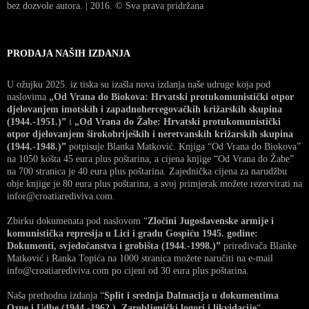
bez dozvole autora. | 2016. © Sva prava pridržana
PRODAJA NAŠIH IZDANJA
U ožujku 2025. iz tiska su izašla nova izdanja naše udruge koja pod
naslovima
„Od Vrana do Biokova: Hrvatski protukomunistički otpor
djelovanjem imotskih i zapadnohercegovačkih križarskih skupina
(1944.-1951.)”
i
„Od Vrana do Žabe: Hrvatski protukomunistički
otpor djelovanjem širokobrijeških i neretvanskih križarskih skupina
(1944.-1948.)”
potpisuje Blanka Matković. Knjiga “Od Vrana do Biokova”
na 1050 košta 45 eura plus poštarina, a cijena knjige “Od Vrana do Žabe”
na 700 stranica je 40 eura plus poštarina. Zajednička cijena za narudžbu
obje knjige je 80 eura plus poštarina, a svoj primjerak možete rezervirati na
infor@croatiarediviva.com.
Zbirku dokumenata pod naslovom “
Zločini Jugoslavenske armije i
komunistička represija u Lici i gradu Gospiću 1945. godine:
Dokumenti, svjedočanstva i grobišta (1944.-1998.)”
priređivača Blanke
Matković i Ranka Topića na 1000 stranica možete naručiti na e-mail
info@croatiarediviva.com po cijeni od 30 eura plus poštarina.
Naša prethodna izdanja “
Split i srednja Dalmacija u dokumentima
Ozne i Udbe (1944.-1962.), Zarobljenički logori i likvidacije
“,