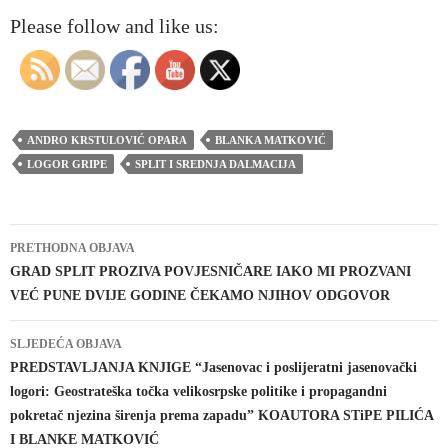
Please follow and like us:
ANDRO KRSTULOVIĆ OPARA
BLANKA MATKOVIĆ
LOGOR GRIPE
SPLIT I SREDNJA DALMACIJA
Navigacija
PRETHODNA OBJAVA
objava
GRAD SPLIT PROZIVA POVJESNIČARE IAKO MI PROZVANI
VEĆ PUNE DVIJE GODINE ČEKAMO NJIHOV ODGOVOR
SLJEDEĆA OBJAVA
PREDSTAVLJANJA KNJIGE “Jasenovac i poslijeratni jasenovački
logori: Geostrateška točka velikosrpske politike i propagandni
pokretač njezina širenja prema zapadu” KOAUTORA STiPE PILIĆA
I BLANKE MATKOVIĆ