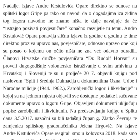
Nadalje, izjave Andre Krstulovića Opare direktno se odnose na
splitski logor Gripe pa tako on navodi da o događajima iza zidina
tog logora navodno ne znamo ništa te dalje navaljuje da će
“ustrajno pozivati povjesničare” konačno rasvijetle tu temu. Andro
Krstulović Opara ponavlja sličnu izjavu iz godine u godinu te time
direktno proziva upravo nas, povjesničare, odnosno upravo one koji
su posao o kojemu on očito ništa ne zna već odavno odradili.
Članovi Hrvatske družbe povjesničara “Dr. Rudolf Horvat” su
proveli dugogodišnje volontersko istraživanje u svim arhivima u
Hrvatskoj i Sloveniji te su u proljeće 2017. objavili knjigu pod
naslovom “Split i Srednja Dalmacija u dokumentima Ozna, Udbe i
Narodne milicije (1944.-1962.), Zarobljenički logori i likvidacije” u
kojoj su na jednom mjestu objavili sve dostupne podatke i sačuvane
dokumente upravo o logoru Gripe. Objavljeni dokumenti uključuju
popise zarobljenih i likvidiranih. Na predstavljanju knjige u Splitu
dana 3.5.2017. nazočni su bili tadašnji župan g. Zlatko Ževrnja te
zamjenica splitskog gradonačelnika Jelena Hrgović. Na izjave
Andre Krstulovića Opare reagirali smo u kolovozu 2018. kada smo