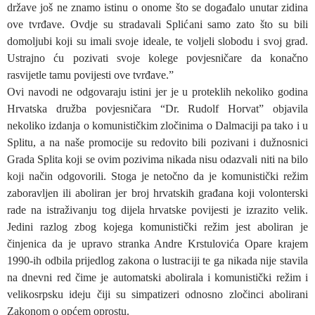
države još ne znamo istinu o onome što se događalo unutar zidina
ove tvrđave. Ovdje su stradavali Splićani samo zato što su bili
domoljubi koji su imali svoje ideale, te voljeli slobodu i svoj grad.
Ustrajno ću pozivati svoje kolege povjesničare da konačno
rasvijetle tamu povijesti ove tvrđave.”
Ovi navodi ne odgovaraju istini jer je u proteklih nekoliko godina
Hrvatska družba povjesničara “Dr. Rudolf Horvat” objavila
nekoliko izdanja o komunističkim zločinima o Dalmaciji pa tako i u
Splitu, a na naše promocije su redovito bili pozivani i dužnosnici
Grada Splita koji se ovim pozivima nikada nisu odazvali niti na bilo
koji način odgovorili. Stoga je netočno da je komunistički režim
zaboravljen ili aboliran jer broj hrvatskih građana koji volonterski
rade na istraživanju tog dijela hrvatske povijesti je izrazito velik.
Jedini razlog zbog kojega komunistički režim jest aboliran je
činjenica da je upravo stranka Andre Krstulovića Opare krajem
1990-ih odbila prijedlog zakona o lustraciji te ga nikada nije stavila
na dnevni red čime je automatski abolirala i komunistički režim i
velikosrpsku ideju čiji su simpatizeri odnosno zločinci abolirani
Zakonom o općem oprostu.