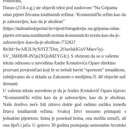
Poštovani,
Danas (23.8.o.g.) ste objavili tekst pod naslovom “Na Gripama
odan pijetet žrtvama totalitarnih režima: ‘Komunistički režim kao da
je zaboravljen, kao da je aboliran”
(https://dalmatinskiportal.hr/vijesti/fotogalerija–na-gripama-odan-
pijetet-zrtvama-totalitarnih-rezima-komunisticki-rezim-kao-da-je-
zaboravljen–kao-da-je-aboliran-/73282?
fbclid=IwAR2L9yX0TZ7Dut_2OaxIskIGuVMaev5yj-
SV_3IiHBJR-lN5p2XQoMZYGIc). S obzirom da su u vašemu
tekstu odnosno u navodima Andre Krstulovića Opare direktno
prozvani povjesničari koji bi se trebali baviti “spornom” tematikom,
zahtijevamo da u skladu sa Zakonom o medijima čl. 40 objavite naš
demanti.
U vašemu tekstu navedeno je da je Andro Krstulović Opara izjavio:
“Komunistički režim kao da je zaboravljen, kao da je aboliran.
Naše društvo neće biti zdravo dokle god radimo razliku između
žrtava totalitarnih režima. Svakoj žrtvi moramo pristupati s
jednakim pijetetom. Istina je ponekad bolna, ona možda izmuči, ali
ona liječi i jača. U gotovo 30 godina postojanja samostalne hrvatske