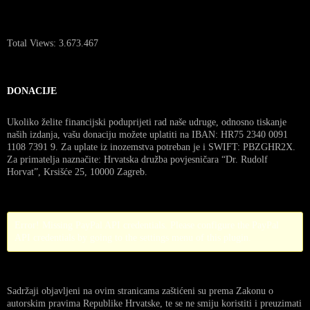
Total Views:
3.673.467
DONACIJE
Ukoliko želite financijski poduprijeti rad naše udruge, odnosno tiskanje
naših izdanja, vašu donaciju možete uplatiti na IBAN: HR75 2340 0091
1108 7391 9. Za uplate iz inozemstva potreban je i SWIFT: PBZGHR2X.
Za primatelja naznačite: Hrvatska družba povjesničara “Dr. Rudolf
Horvat”, Krsišće 25, 10000 Zagreb.
Error! Missing PayPal API credentials. Please configure the PayPal
API credentials by going to the settings menu of this plugin.
Sadržaji objavljeni na ovim stranicama zaštićeni su prema Zakonu o
autorskim pravima Republike Hrvatske, te se ne smiju koristiti i preuzimati