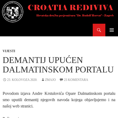
Skoči
do
sadržaja
Pretraži
PRIMAR
IZBORN
VIJESTI
DEMANTIJ UPUĆEN
DALMATINSKOM PORTALU
23. KOLOVOZA 2020.
ZMAJO
23 KOMENTARA
Povodom izjava Andre Krstulovića Opare Dalmatinskom portalu
smo uputili demantij njegovih navoda kojega objavljujemo i na
našoj web stranici.