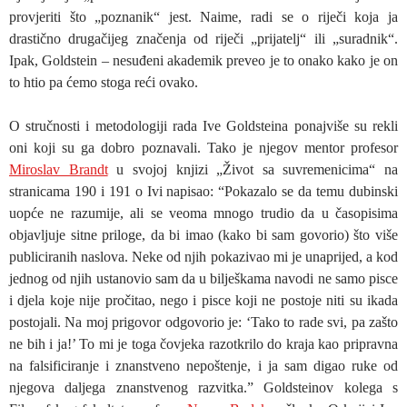
provjeriti što „poznanik“ jest. Naime, radi se o riječi koja ja
drastično drugačijeg značenja od riječi „prijatelj“ ili „suradnik“.
Ipak, Goldstein – nesuđeni akademik preveo je to onako kako je on
to htio pa ćemo stoga reći ovako.
O stručnosti i metodologiji rada Ive Goldsteina ponajviše su rekli
oni koji su ga dobro poznavali. Tako je njegov mentor profesor
Miroslav Brandt
u svojoj knjizi „Život sa suvremenicima“ na
stranicama 190 i 191 o Ivi napisao: “Pokazalo se da temu dubinski
uopće ne razumije, ali se veoma mnogo trudio da u časopisima
objavljuje sitne priloge, da bi imao (kako bi sam govorio) što više
publiciranih naslova. Neke od njih pokazivao mi je unaprijed, a kod
jednog od njih ustanovio sam da u bilješkama navodi ne samo pisce
i djela koje nije pročitao, nego i pisce koji ne postoje niti su ikada
postojali. Na moj prigovor odgovorio je: ‘Tako to rade svi, pa zašto
ne bih i ja!’ To mi je toga čovjeka razotkrilo do kraja kao pripravna
na falsificiranje i znanstveno nepoštenje, i ja sam digao ruke od
njegova daljega znanstvenog razvitka.” Goldsteinov kolega s