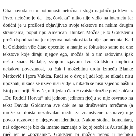
Oba navoda su u potpunosti netočna i stoga najobičnija kleveta.
Prvo, netočno je da „tog čovjeka“ nitko nije vidio na internetu jer
dotični je u prošlosti objavljivao svoje tekstove na nekim drugim
stranicama, poput npr. American Thinker. Možda je to Goldsteinu
prošlo ispod radara jer njegova malenkost tada nije spomenuta. Kad
bi Goldstein više čitao općenito, a manje se fokusirao samo na one
tekstove koje diraju njegov ego, možda bi o tim radovima ipak
nešto znao. Nadalje, svojom izjavom Ivo Goldstein implicira
nekakvu povezanost, pa čak i možebitnu urotu između Blanke
Matković i Igora Vukića. Radi se o dvoje ljudi koji se nikada nisu
upoznali, nikada se uživo nisu vidjeli, nikada se nisu zajedno našli u
istoj prostoriji. Štoviše, niti jedan član Hrvatske družbe povjesničara
„Dr. Rudolf Horvat“ niti jednom jedinom rječju se nije osvrnuo na
tekst Davida Goldmana sve dok se na društvenim mrežama (a
mreže su doista nezahvalan medij za znanstvene rasprave) nije
poveo razgovor o njegovom identitetu. Nakon stotina komentara,
naš odgovor je bio da imamo saznanja o kojoj osobi iz Australije je
riječ jer je „poznanik“. Goldstein bi možda trebao u rječniku