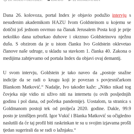
Dana 26. kolovoza, portal Index je objavio podužio
intervju
s
nesuđenim akademikom HAZU Ivom Goldsteinom u kojemu se
dotični još jednom osvrnuo na članak Jerusalem Posta koji je prije
nekoliko dana uzburkao duhove i okrznuo Goldsteinovu nježnu
dušu. S obzirom da je u istom članku Ivo Goldstein oklevetao
članove naše udruge, u skladu sa stavkom 1. članka 40. Zakona o
medijima zahtjevamo od portala Index da objavi ovaj demantij.
U svom intervju, Goldstein je tako naveo da „postoje snažne
indicije da se radi o krugu koji je povezan s povjesničarkom
Blankom Matković.“ Nadalje, Ivo također kaže: „Nitko nikad tog
čovjeka nije vidio ni uživo niti na internetu (u ovih posljednjih
godinu i pol dana, od početka pandemije). Uostalom, ta stranica s
Goldmanom postoji tek od proljeća 2020. godine. Dakle, 99.9
posto je izmišljen profil. Igor Vukić i Blanka Matković su očigledno
naslutili da će taj profil biti raskrinkan te su u svojim izjavama prošli
tjedan sugerirali da se radi o lažnjaku.“