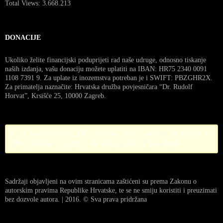
Total Views:
3.668.213
DONACIJE
Ukoliko želite financijski poduprijeti rad naše udruge, odnosno tiskanje
naših izdanja, vašu donaciju možete uplatiti na IBAN: HR75 2340 0091
1108 7391 9. Za uplate iz inozemstva potreban je i SWIFT: PBZGHR2X.
Za primatelja naznačite: Hrvatska družba povjesničara “Dr. Rudolf
Horvat”, Krsišće 25, 10000 Zagreb.
Error! Missing PayPal API credentials. Please configure the PayPal
API credentials by going to the settings menu of this plugin.
Sadržaji objavljeni na ovim stranicama zaštićeni su prema Zakonu o
autorskim pravima Republike Hrvatske, te se ne smiju koristiti i preuzimati
bez dozvole autora. | 2016. © Sva prava pridržana