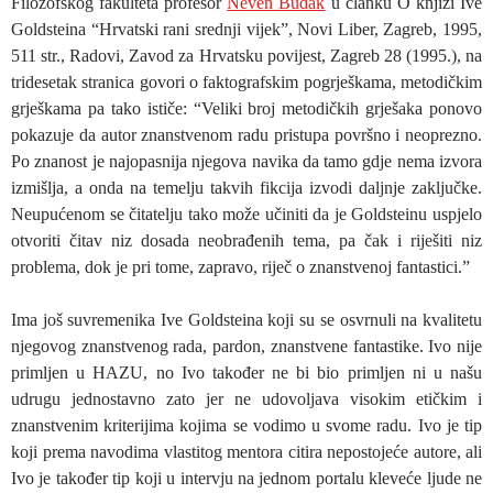
Filozofskog fakulteta profesor
Neven Budak
u članku O knjizi Ive
Goldsteina “Hrvatski rani srednji vijek”, Novi Liber, Zagreb, 1995,
511 str., Radovi, Zavod za Hrvatsku povijest, Zagreb 28 (1995.), na
tridesetak stranica govori o faktografskim pogrješkama, metodičkim
grješkama pa tako ističe: “Veliki broj metodičkih grješaka ponovo
pokazuje da autor znanstvenom radu pristupa površno i neoprezno.
Po znanost je najopasnija njegova navika da tamo gdje nema izvora
izmišlja, a onda na temelju takvih fikcija izvodi daljnje zaključke.
Neupućenom se čitatelju tako može učiniti da je Goldsteinu uspjelo
otvoriti čitav niz dosada neobrađenih tema, pa čak i riješiti niz
problema, dok je pri tome, zapravo, riječ o znanstvenoj fantastici.”
Ima još suvremenika Ive Goldsteina koji su se osvrnuli na kvalitetu
njegovog znanstvenog rada, pardon, znanstvene fantastike. Ivo nije
primljen u HAZU, no Ivo također ne bi bio primljen ni u našu
udrugu jednostavno zato jer ne udovoljava visokim etičkim i
znanstvenim kriterijima kojima se vodimo u svome radu. Ivo je tip
koji prema navodima vlastitog mentora citira nepostojeće autore, ali
Ivo je također tip koji u intervju na jednom portalu kleveće ljude ne