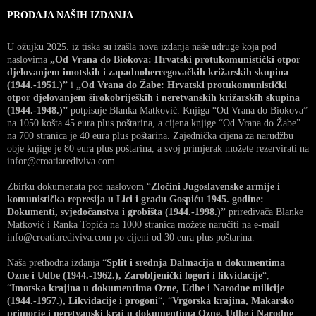
PRODAJA NAŠIH IZDANJA
U ožujku 2025. iz tiska su izašla nova izdanja naše udruge koja pod
naslovima
„Od Vrana do Biokova: Hrvatski protukomunistički otpor
djelovanjem imotskih i zapadnohercegovačkih križarskih skupina
(1944.-1951.)”
i
„Od Vrana do Žabe: Hrvatski protukomunistički
otpor djelovanjem širokobrijeških i neretvanskih križarskih skupina
(1944.-1948.)”
potpisuje Blanka Matković. Knjiga “Od Vrana do Biokova”
na 1050 košta 45 eura plus poštarina, a cijena knjige “Od Vrana do Žabe”
na 700 stranica je 40 eura plus poštarina. Zajednička cijena za narudžbu
obje knjige je 80 eura plus poštarina, a svoj primjerak možete rezervirati na
infor@croatiarediviva.com.
Zbirku dokumenata pod naslovom “
Zločini Jugoslavenske armije i
komunistička represija u Lici i gradu Gospiću 1945. godine:
Dokumenti, svjedočanstva i grobišta (1944.-1998.)”
priređivača Blanke
Matković i Ranka Topića na 1000 stranica možete naručiti na e-mail
info@croatiarediviva.com po cijeni od 30 eura plus poštarina.
Naša prethodna izdanja “
Split i srednja Dalmacija u dokumentima
Ozne i Udbe (1944.-1962.), Zarobljenički logori i likvidacije
“,
“
Imotska krajina u dokumentima Ozne, Udbe i Narodne milicije
(1944.-1957.), Likvidacije i progoni
“, “
Vrgorska krajina, Makarsko
primorje i neretvanski kraj u dokumentima Ozne, Udbe i Narodne