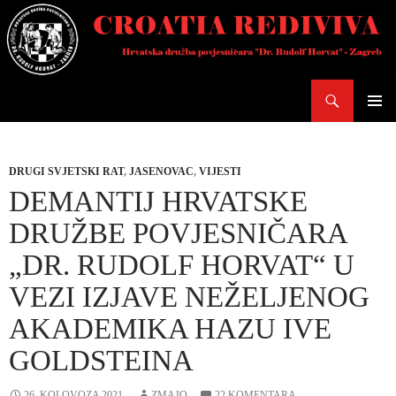
Skoči
do
sadržaja
Pretraži
PRIMAR
IZBORN
DRUGI SVJETSKI RAT
,
JASENOVAC
,
VIJESTI
DEMANTIJ HRVATSKE
DRUŽBE POVJESNIČARA
„DR. RUDOLF HORVAT“ U
VEZI IZJAVE NEŽELJENOG
AKADEMIKA HAZU IVE
GOLDSTEINA
26. KOLOVOZA 2021.
ZMAJO
22 KOMENTARA