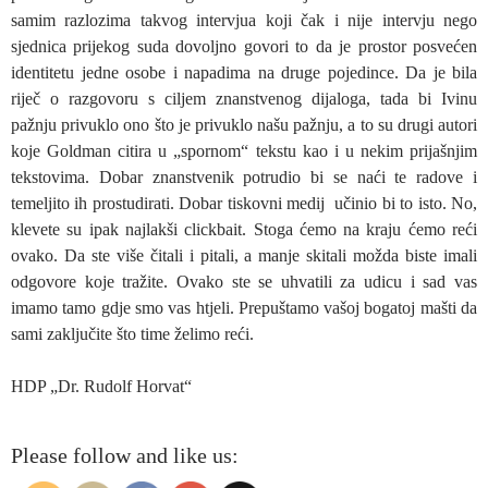
samim razlozima takvog intervjua koji čak i nije intervju nego
sjednica prijekog suda dovoljno govori to da je prostor posvećen
identitetu jedne osobe i napadima na druge pojedince. Da je bila
riječ o razgovoru s ciljem znanstvenog dijaloga, tada bi Ivinu
pažnju privuklo ono što je privuklo našu pažnju, a to su drugi autori
koje Goldman citira u „spornom“ tekstu kao i u nekim prijašnjim
tekstovima. Dobar znanstvenik potrudio bi se naći te radove i
temeljito ih prostudirati. Dobar tiskovni medij učinio bi to isto. No,
klevete su ipak najlakši clickbait. Stoga ćemo na kraju ćemo reći
ovako. Da ste više čitali i pitali, a manje skitali možda biste imali
odgovore koje tražite. Ovako ste se uhvatili za udicu i sad vas
imamo tamo gdje smo vas htjeli. Prepuštamo vašoj bogatoj mašti da
sami zaključite što time želimo reći.
HDP „Dr. Rudolf Horvat“
Please follow and like us: