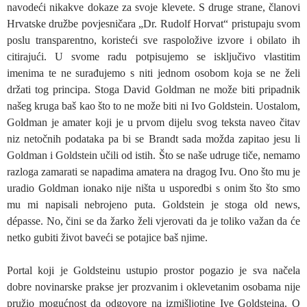
navodeći nikakve dokaze za svoje klevete. S druge strane, članovi
Hrvatske družbe povjesničara „Dr. Rudolf Horvat“ pristupaju svom
poslu transparentno, koristeći sve raspoložive izvore i obilato ih
citirajući. U svome radu potpisujemo se isključivo vlastitim
imenima te ne surađujemo s niti jednom osobom koja se ne želi
držati tog principa. Stoga David Goldman ne može biti pripadnik
našeg kruga baš kao što to ne može biti ni Ivo Goldstein. Uostalom,
Goldman je amater koji je u prvom dijelu svog teksta naveo čitav
niz netočnih podataka pa bi se Brandt sada možda zapitao jesu li
Goldman i Goldstein učili od istih. Što se naše udruge tiče, nemamo
razloga zamarati se napadima amatera na dragog Ivu. Ono što mu je
uradio Goldman ionako nije ništa u usporedbi s onim što što smo
mu mi napisali nebrojeno puta. Goldstein je stoga old news,
dépasse. No, čini se da žarko želi vjerovati da je toliko važan da će
netko gubiti život baveći se potajice baš njime.
Portal koji je Goldsteinu ustupio prostor pogazio je sva načela
dobre novinarske prakse jer prozvanim i oklevetanim osobama nije
pružio mogućnost da odgovore na izmišljotine Ive Goldsteina. O