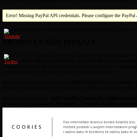
PBZGHR2X. Za primatelja naznačite: Hrvatska družba povjesničara “
Error! Missing PayPal API credentials. Please configure the PayPal A
Sadržaji objavljeni na ovim stranicama zaštićeni su prema Zakonu o au
PRODAJA NAŠIH IZDANJA
U ožujku 2025. iz tiska su izašla nova izdanja naše udruge koja pod
skupina (1944.-1951.)”
i
„Od Vrana do Žabe: Hrvatski protukomuni
Vrana do Biokova” na 1050 košta 45 eura plus poštarina, a cijena knji
primjerak možete rezervirati na infor@croatiarediviva.com.
Zbirku dokumenata pod naslovom “
Zločini Jugoslavenske armije i 
Matković i Ranka Topića na 1000 stranica možete naručiti na e-mail i
Naša prethodna izdanja “
Split i srednja Dalmacija u dokumentima O
(1944.-1957.), Likvidacije i progoni
“, “
Vrgorska krajina, Makarsk
jasenovački logori: Geostrateška točka velikosrpske politike i 
KNJIGA BLANKE MATKOVIĆ OBJAVL
Ove internetske stranice koriste kolačiće (tzv.
COOKIES
možete podesiti u svojem internetskom pregled
i načinu kako ih koristimo te načinu kako ih 