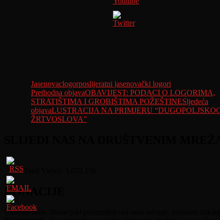
Jasenovac
logor
poslijeratni jasenovački logori
Navigacija
Prethodna objava
OBAVIJEST: PODACI O LOGORIMA,
STRATIŠTIMA I GROBIŠTIMA POŽEŠTINE
Sljedeća
objava
objava
LUSTRACIJA NA PRIMJERU “DUGOPOLJSKO
ŽRTVOSLOVA”
SLIJEDI NAS NA DRUŠTVENIM MREŽA
Dobrodošli na web stranicu Hrvatske družbe povjesničara Dr. Rudolf H
Total Views:
3.672.156
DONACIJE
Ukoliko želite financijski poduprijeti rad naše udruge, odnosno tisk