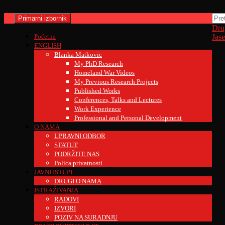
Skoči
do
Pretraži
Pret
Primarni izbornik
sadržaja
Drug
Početna
Jas
ENGLISH
Blanka Matkovic
My PhD Research
Homeland War Videos
My Previous Research Projects
Published Works
Conferences, Talks and Lectures
Work Experience
Professional and Personal Development
O NAMA
UPRAVNI ODBOR
STATUT
PODRŽITE NAS
Polica privatnosti
JAVNI ISTUPI
DRUGI O NAMA
ISTRAŽIVANJA
RADOVI
IZVORI
POZIV NA SURADNJU