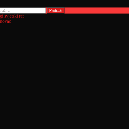
raži:
i svjetski rat
,
enovac