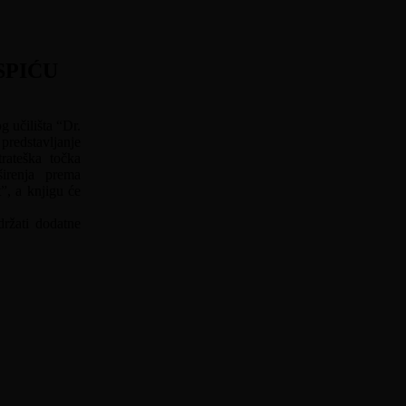
SPIĆU
 učilišta “Dr.
predstavljanje
trateška točka
širenja prema
”, a knjigu će
ržati dodatne