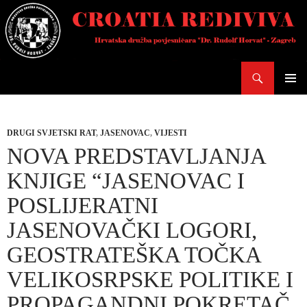
Skoči
do
sadržaja
Pretraži
PRIMAR
IZBORN
DRUGI SVJETSKI RAT
,
JASENOVAC
,
VIJESTI
NOVA PREDSTAVLJANJA
KNJIGE “JASENOVAC I
POSLIJERATNI
JASENOVAČKI LOGORI,
GEOSTRATEŠKA TOČKA
VELIKOSRPSKE POLITIKE I
PROPAGANDNI POKRETAČ