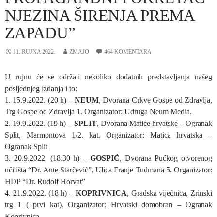
NJEZINA ŠIRENJA PREMA
ZAPADU”
11. RUJNA 2022.
ZMAJO
464 KOMENTARA
U rujnu će se održati nekoliko dodatnih predstavljanja našeg
posljednjeg izdanja i to:
1. 15.9.2022. (20 h) –
NEUM
, Dvorana Crkve Gospe od Zdravlja,
Trg Gospe od Zdravlja 1. Organizator: Udruga Neum Media.
2. 19.9.2022. (19 h) –
SPLIT
, Dvorana Matice hrvatske – Ogranak
Split, Marmontova 1/2. kat. Organizator: Matica hrvatska –
Ogranak Split
3. 20.9.2022. (18.30 h) –
GOSPIĆ
, Dvorana Pučkog otvorenog
učilišta “Dr. Ante Starčević”, Ulica Franje Tuđmana 5. Organizator:
HDP “Dr. Rudolf Horvat”
4. 21.9.2022. (18 h) –
KOPRIVNICA
, Gradska vijećnica, Zrinski
trg 1 ( prvi kat). Organizator: Hrvatski domobran – Ogranak
Koprivnica