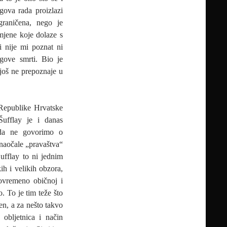
gova rada proizlazi
graničena, nego je
mjene koje dolaze s
i nije mi poznat ni
egove smrti. Bio je
 još ne prepoznaje u
 Republike Hrvatske
Šufflay je i danas
 da ne govorimo o
 naočale „pravaštva“
ufflay to ni jednim
ih i velikih obzora,
tovremeno običnoj i
. To je tim teže što
en, a za nešto takvo
 obljetnica i način