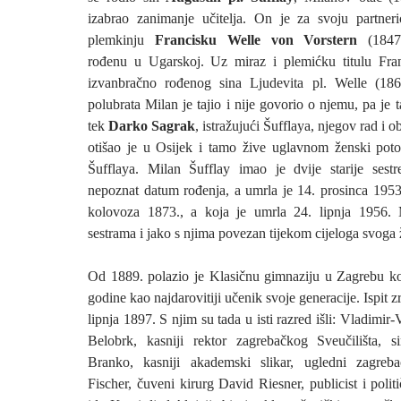
izabrao zanimanje učitelja. On je za svoju partner
plemkinju
Francisku Welle von Vorstern
(1847.
rođenu u Ugarskoj. Uz miraz i plemićku titulu Fran
izvanbračno rođenog sina Ljudevita pl. Welle (186
polubrata Milan je tajio i nije govorio o njemu, pa je ta
tek
Darko Sagrak
, istražujući Šufflaya, njegov rad i obi
otišao je u Osijek i tamo žive uglavnom ženski poto
Šufflaya. Milan Šufflay imao je dvije starije sest
nepoznat datum rođenja, a umrla je 14. prosinca 1953
kolovoza 1873., a koja je umrla 24. lipnja 1956.
sestrama i jako s njima povezan tijekom cijeloga svoga 
Od 1889. polazio je Klasičnu gimnaziju u Zagrebu ko
godine kao najdarovitiji učenik svoje generacije. Ispit zr
lipnja 1897. S njim su tada u isti razred išli: Vladimir
Belobrk, kasniji rektor zagrebačkog Sveučilišta, 
Branko, kasniji akademski slikar, ugledni zagreba
Fischer, čuveni kirurg David Riesner, publicist i polit