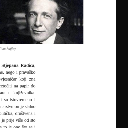
ilan Šufflay
u
Stjepana Radića
,
ne, nego i pravaško
vjesničar koji zna
retočiti na papir do
čara u književnika.
ji su istovremeno i
vinarstvu on je stalno
litička, društvena i
je prije više od sto
a to je ono što se i