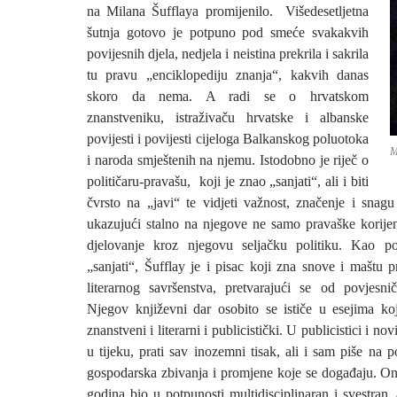
na Milana Šufflaya promijenilo. Višedesetljetna
šutnja gotovo je potpuno pod smeće svakakvih
povijesnih djela, nedjela i neistina prekrila i sakrila
tu pravu „enciklopediju znanja“, kakvih danas
skoro da nema. A radi se o hrvatskom
znanstveniku, istraživaču hrvatske i albanske
povijesti i povijesti cijeloga Balkanskog poluotoka
M
i naroda smještenih na njemu. Istodobno je riječ o
političaru-pravašu, koji je znao „sanjati“, ali i biti
čvrsto na „javi“ te vidjeti važnost, značenje i snag
ukazujući stalno na njegove ne samo pravaške korije
djelovanje kroz njegovu seljačku politiku. Kao po
„sanjati“, Šufflay je i pisac koji zna snove i maštu p
literarnog savršenstva, pretvarajući se od povjesni
Njegov književni dar osobito se ističe u esejima ko
znanstveni i literarni i publicistički. U publicistici i no
u tijeku, prati sav inozemni tisak, ali i sam piše na po
gospodarska zbivanja i promjene koje se događaju. On 
godina bio u potpunosti multidisciplinaran i svestran, 