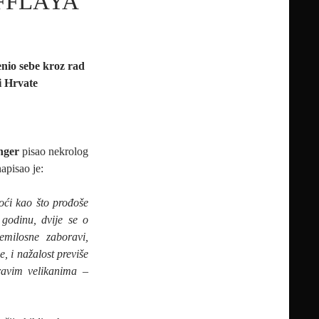
UFFLAYA
nio sebe kroz rad
 i Hrvate
nger
pisao nekrolog
apisao je:
oći kao što prođoše
 godinu, dvije se o
emilosne zaboravi,
, i nažalost previše
ravim velikanima –