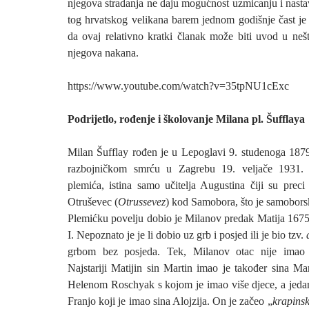
njegova stradanja ne daju mogućnost uzmicanju i nastava
tog hrvatskog velikana barem jednom godišnje čast je
da ovaj relativno kratki članak može biti uvod u nešt
njegova nakana.
https://www.youtube.com/watch?v=35tpNU1cExc
Podrijetlo, rođenje i školovanje Milana pl. Šufflaya
Milan Šufflay rođen je u Lepoglavi 9. studenoga 187
razbojničkom smrću u Zagrebu 19. veljače 1931.
plemića, istina samo učitelja Augustina čiji su preci
Otruševec (
Otrussevez
) kod Samobora, što je samobors
Plemićku povelju dobio je Milanov predak Matija 167
I. Nepoznato je je li dobio uz grb i posjed ili je bio tzv.
grbom bez posjeda. Tek, Milanov otac nije imao 
Najstariji Matijin sin Martin imao je također sina Ma
Helenom Roschyak s kojom je imao više djece, a jeda
Franjo koji je imao sina Alojzija. On je začeo „
krapins