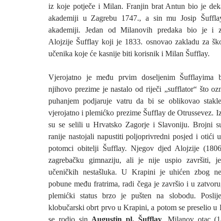
iz koje potječe i Milan. Franjin brat Antun bio je de
akademiji u Zagrebu 1747., a sin mu Josip Šufflay
akademiji. Jedan od Milanovih predaka bio je i 
Alojzije Šufflay koji je 1833. osnovao zakladu za šk
učenika koje će kasnije biti korisnik i Milan Šufflay.
Vjerojatno je među prvim doseljenim Šufflayima bi
njihovo prezime je nastalo od riječi „sufflator“ što o
puhanjem podjaruje vatru da bi se oblikovao stakl
vjerojatno i plemićko prezime Šufflay de Otrussevez. 
su se selili u Hrvatsko Zagorje i Slavoniju. Brojni s
ranije nastojali napustiti poljoprivredni posjed i otići u
potomci obitelji Šufflay. Njegov djed Alojzije (1806
zagrebačku gimnaziju, ali je nije uspio završiti, 
učeničkih nestašluka. U Krapini je uhićen zbog n
pobune među fratrima, radi čega je završio i u zatvoru
plemićki status brzo je pušten na slobodu. Posli
klobučarski obrt prvo u Krapini, a potom se preselio 
se rodio sin
Augustin pl. Šufflay
, Milanov otac (1