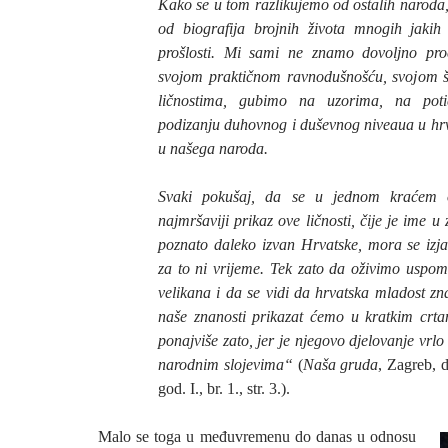
Kako se u tom razlikujemo od ostalih naroda, 
od biografija brojnih života mnogih jakih l
prošlosti. Mi sami ne znamo dovoljno proci
svojom praktičnom ravnodušnošću, svojom
ličnostima, gubimo na uzorima, na pot
podizanju duhovnog i duševnog niveaua u hrva
u našega naroda.
Svaki pokušaj, da se u jednom kraćem 
najmršaviji prikaz ove ličnosti, čije je ime u
poznato daleko izvan Hrvatske, mora se izjal
za to ni vrijeme. Tek zato da oživimo uspo
velikana i da se vidi da hrvatska mladost zna
naše znanosti prikazat ćemo u kratkim crta
ponajviše zato, jer je njegovo djelovanje vrl
narodnim slojevima“
(
Naša gruda
, Zagreb, 
god. I., br. 1., str. 3.).
Malo se toga u međuvremenu do danas u odnosu