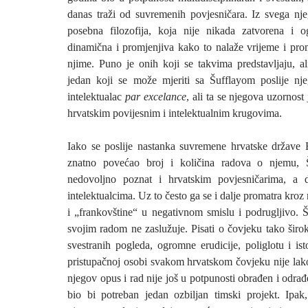
danas traži od suvremenih povjesničara. Iz svega nje
posebna filozofija, koja nije nikada zatvorena i o
dinamična i promjenjiva kako to nalaže vrijeme i pro
njime. Puno je onih koji se takvima predstavljaju, al
jedan koji se može mjeriti sa Šufflayom poslije nj
intelektualac
par excelance
, ali ta se njegova uzornost
hrvatskim povijesnim i intelektualnim krugovima.
Iako se poslije nastanka suvremene hrvatske države
znatno povećao broj i količina radova o njemu, 
nedovoljno poznat i hrvatskim povjesničarima, a
intelektualcima. Uz to često ga se i dalje promatra kroz
i „frankovštine“ u negativnom smislu i podrugljivo. Š
svojim radom ne zaslužuje. Pisati o čovjeku tako širok
svestranih pogleda, ogromne erudicije, poliglotu i is
pristupačnoj osobi svakom hrvatskom čovjeku nije lako
njegov opus i rad nije još u potpunosti obrađen i odrađ
bio bi potreban jedan ozbiljan timski projekt. Ipak,