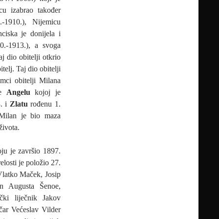
icu izabrao također
-1910.), Nijemicu
ciska je donijela i
0.-1913.), a svoga
j dio obitelji otkrio
telj. Taj dio obitelji
mci obitelji Milana
re
Angelu
kojoj je
. i
Zlatu
rođenu 1.
 Milan je bio maza
života.
ju je završio 1897.
elosti je položio 27.
-Vlatko Maček, Josip
sin Augusta Šenoe,
čki liječnik Jakov
ičar Većeslav Vilder