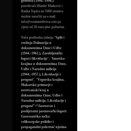
grobišta (1944.-1998.)”
priređivača Blanke Matković i
Ranka Topića na 1000 stranica
možete naručiti na e-mail
info@croatiarediviva.com po
cijeni od 30 eura plus poštarina.
Naša prethodna izdanja “
Split i
srednja Dalmacija u
dokumentima Ozne i Udbe
(1944.-1962.), Zarobljenički
logori i likvidacije
“, “
Imotska
krajina u dokumentima Ozne,
Udbe i Narodne milicije
(1944.-1957.), Likvidacije i
progoni
“, “
Vrgorska krajina,
Makarsko primorje i
neretvanski kraj u
dokumentima Ozne, Udbe i
Narodne milicije, Likvidacije i
progoni”
i
“Jasenovac i
poslijeratni jasenovački logori:
Geostrateška točka
velikosrpske politike i
propagandni pokretač njezina