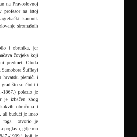
kan na Pravoslovnoj
 profesor na istoj
zagrebački kanonik
olovanje siromašnih
lo i obrtnika, jer
značava čovjeka koji
eni predmet. Otuda
Iz Samobora Šufflayi
u hrvatski plemići i
 grad što su činili i
.-1867.) polazio je
jer je izbačen zbog
ekakvih obračuna i
, ali budući je imao
je toga otvorio je
u Lepoglavu, gdje mu
847.-1909.) koji je