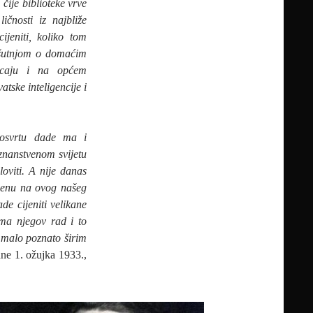
čije biblioteke vrve
ičnosti iz najbliže
jeniti, koliko tom
 šutnjom o domaćim
icaju i na općem
tske inteligencije i
osvrtu dade ma i
 znanstvenom svijetu
oviti. A nije danas
menu na ovog našeg
de cijeniti velikane
ma njegov rad i to
o malo poznato širim
dne 1. ožujka 1933.,