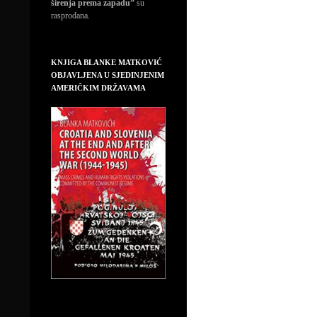
širenja prema zapadu”
su
rasprodana.
KNJIGA BLANKE MATKOVIĆ
OBJAVLJENA U SJEDINJENIM
AMERIČKIM DRŽAVAMA