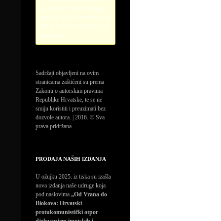
credentials. Please configure
the PayPal API credentials by
going to the settings menu of
this plugin.
Sadržaji objavljeni na ovim
stranicama zaštićeni su prema
Zakonu o autorskim pravima
Republike Hrvatske, te se ne
smiju koristiti i preuzimati bez
dozvole autora. | 2016. © Sva
prava pridržana
PRODAJA NAŠIH IZDANJA
U ožujku 2025. iz tiska su izašla
nova izdanja naše udruge koja
pod naslovima
„Od Vrana do
Biokova: Hrvatski
protukomunistički otpor