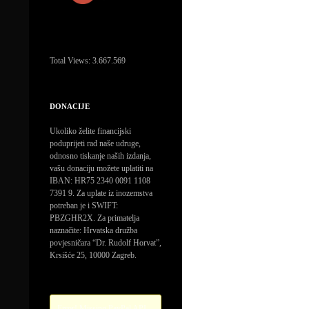
Total Views:
3.667.569
DONACIJE
Ukoliko želite financijski
poduprijeti rad naše udruge,
odnosno tiskanje naših izdanja,
vašu donaciju možete uplatiti na
IBAN: HR75 2340 0091 1108
7391 9. Za uplate iz inozemstva
potreban je i SWIFT:
PBZGHR2X. Za primatelja
naznačite: Hrvatska družba
povjesničara “Dr. Rudolf Horvat”,
Krsišće 25, 10000 Zagreb.
Error! Missing PayPal API