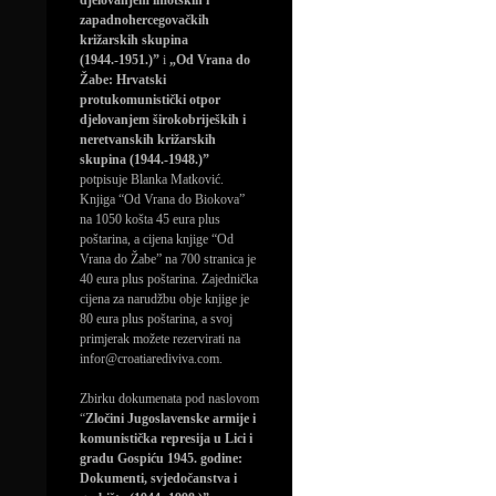
djelovanjem imotskih i
zapadnohercegovačkih
križarskih skupina
(1944.-1951.)”
i
„Od Vrana do
Žabe: Hrvatski
protukomunistički otpor
djelovanjem širokobrijeških i
neretvanskih križarskih
skupina (1944.-1948.)”
potpisuje Blanka Matković.
Knjiga “Od Vrana do Biokova”
na 1050 košta 45 eura plus
poštarina, a cijena knjige “Od
Vrana do Žabe” na 700 stranica je
40 eura plus poštarina. Zajednička
cijena za narudžbu obje knjige je
80 eura plus poštarina, a svoj
primjerak možete rezervirati na
infor@croatiarediviva.com.
Zbirku dokumenata pod naslovom
“
Zločini Jugoslavenske armije i
komunistička represija u Lici i
gradu Gospiću 1945. godine:
Dokumenti, svjedočanstva i