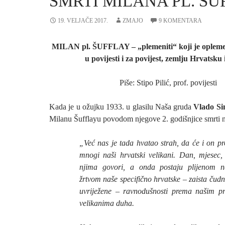
SMRTI MILANA PL. Š
19. VELJAČE 2017.
ZMAJO
9 KOMENTARA
MILAN pl. ŠUFFLAY – „plemeniti“ koji je opleme
u povijesti i za povijest, zemlju Hrvatsku
Piše: Stipo Pilić, prof. povijesti
Kada je u ožujku 1933. u glasilu Naša gruda
Vlado Si
Milanu Šufflayu povodom njegove 2. godišnjice smrti n
„Već nas je tada hvatao strah, da će i on pr
mnogi naši hrvatski velikani. Dan, mjesec,
njima govori, a onda postaju plijenom n
žrtvom naše specifično hrvatske – zaista čudne
uvriježene – ravnodušnosti prema našim p
velikanima duha.