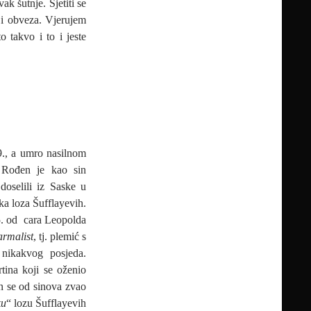
k šutnje. Sjetiti se
 i obveza. Vjerujem
o takvo i to i jeste
9., a umro nasilnom
 Rođen je kao sin
 doselili iz Saske u
ka loza Šufflayevih.
5. od cara Leopolda
armalist
, tj. plemić s
nikakvog posjeda.
rtina koji se oženio
n se od sinova zvao
ku
“ lozu Šufflayevih