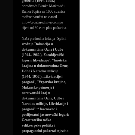
grobišta (1944.-1998.)”
priređivača Blanke Matković i
Ranka Topića na 1000 stranica
možete naručiti na e-mail
info@croatiarediviva.com po
cijeni od 30 eura plus poštarina.
Naša prethodna izdanja “
Split i
srednja Dalmacija u
dokumentima Ozne i Udbe
(1944.-1962.), Zarobljenički
logori i likvidacije
“, “
Imotska
krajina u dokumentima Ozne,
Udbe i Narodne milicije
(1944.-1957.), Likvidacije i
progoni
“, “
Vrgorska krajina,
Makarsko primorje i
neretvanski kraj u
dokumentima Ozne, Udbe i
Narodne milicije, Likvidacije i
progoni”
i
“Jasenovac i
poslijeratni jasenovački logori:
Geostrateška točka
velikosrpske politike i
propagandni pokretač njezina