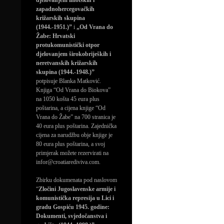
djelovanjem imotskih i
zapadnohercegovačkih
križarskih skupina
(1944.-1951.)”
i
„Od Vrana do
Žabe: Hrvatski
protukomunistički otpor
djelovanjem širokobrijeških i
neretvanskih križarskih
skupina (1944.-1948.)”
potpisuje Blanka Matković.
Knjiga “Od Vrana do Biokova”
na 1050 košta 45 eura plus
poštarina, a cijena knjige “Od
Vrana do Žabe” na 700 stranica je
40 eura plus poštarina. Zajednička
cijena za narudžbu obje knjige je
80 eura plus poštarina, a svoj
primjerak možete rezervirati na
infor@croatiarediviva.com.
Zbirku dokumenata pod naslovom
“
Zločini Jugoslavenske armije i
komunistička represija u Lici i
gradu Gospiću 1945. godine:
Dokumenti, svjedočanstva i