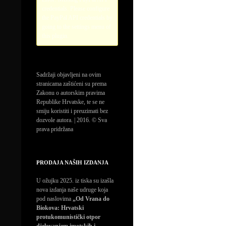
credentials. Please configure
the PayPal API credentials by
going to the settings menu of
this plugin.
Sadržaji objavljeni na ovim
stranicama zaštićeni su prema
Zakonu o autorskim pravima
Republike Hrvatske, te se ne
smiju koristiti i preuzimati bez
dozvole autora. | 2016. © Sva
prava pridržana
PRODAJA NAŠIH IZDANJA
U ožujku 2025. iz tiska su izašla
nova izdanja naše udruge koja
pod naslovima
„Od Vrana do
Biokova: Hrvatski
protukomunistički otpor