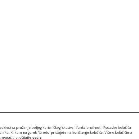
ookies) za pružanje boljeg korisničkog iskustva i funkcionalnosti. Postavke kolačića
iku. Klikom na gumb 'Uredu' pristajete na korištenje kolačića. Više o kolačićima
emogućiti pročitajte
ovdje