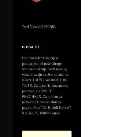
Total Views:
3.669.983
DONACIJE
Ukoliko želite financijski
poduprijeti rad naše udruge,
odnosno tiskanje naših izdanja,
vašu donaciju možete uplatiti na
IBAN: HR75 2340 0091 1108
7391 9. Za uplate iz inozemstva
potreban je i SWIFT:
PBZGHR2X. Za primatelja
naznačite: Hrvatska družba
povjesničara “Dr. Rudolf Horvat”,
Krsišće 25, 10000 Zagreb.
Error! Missing PayPal API