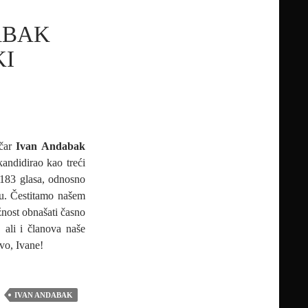
ABAK
KI
ičar
Ivan Andabak
kandidirao kao treći
1183 glasa, odnosno
ću. Čestitamo našem
nost obnašati časno
 ali i članova naše
vo, Ivane!
IVAN ANDABAK