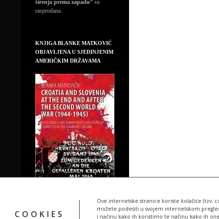
širenja prema zapadu”
su
rasprodana.
KNJIGA BLANKE MATKOVIĆ
OBJAVLJENA U SJEDINJENIM
AMERIČKIM DRŽAVAMA
Ove internetske stranice koriste kolačiće (tzv. c
možete podesiti u svojem internetskom pregledn
COOKIES
i načinu kako ih koristimo te načinu kako ih on