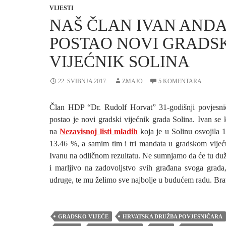
VIJESTI
NAŠ ČLAN IVAN AND
POSTAO NOVI GRADS
VIJEĆNIK SOLINA
22. SVIBNJA 2017.
ZMAJO
5 KOMENTARA
Član HDP “Dr. Rudolf Horvat” 31-godišnji povjesn
postao je novi gradski vijećnik grada Solina. Ivan se 
na
Nezavisnoj listi mladih
koja je u Solinu osvojila 
13.46 %, a samim tim i tri mandata u gradskom vije
Ivanu na odličnom rezultatu. Ne sumnjamo da će tu duž
i marljivo na zadovoljstvo svih građana svoga grada,
udruge, te mu želimo sve najbolje u budućem radu. Bra
GRADSKO VIJEĆE
HRVATSKA DRUŽBA POVJESNIČARA