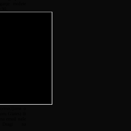
aganje možete
:30.
formacijama o
oru Glates) ili
 na email naše
o Dragi na