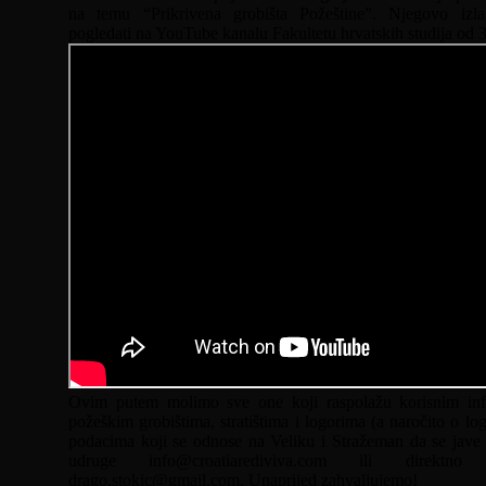
na temu “Prikrivena grobišta Požeštine”. Njegovo izl
pogledati na YouTube kanalu Fakultetu hrvatskih studija od 3
Ovim putem molimo sve one koji raspolažu korisnim in
požeškim grobištima, stratištima i logorima (a naročito o log
podacima koji se odnose na Veliku i Stražeman da se jave
udruge info@croatiarediviva.com ili direktn
drago.stokic@gmail.com. Unaprijed zahvaljujemo!