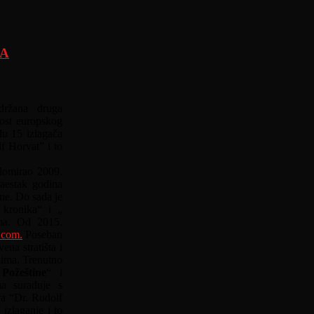
MA
držana druga
ost europskog
đu 15 izlagača
f Horvat” i to
plomirao 2009.
aestak godina
ine. Do sada je
 kronika“ i „
ima. Od 2015.
.com.
Poseban
vena stratišta i
ežima. Trenutno
 Požeštine
“ i
ma surađuje s
a “Dr. Rudolf
izlaganje i to