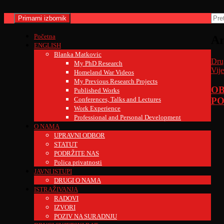
Skoči
do
Pretraži
Pret
Primarni izbornik
sadržaja
Početna
Ar
ENGLISH
Blanka Matkovic
Drug
My PhD Research
Vije
Homeland War Videos
My Previous Research Projects
OB
Published Works
PO
Conferences, Talks and Lectures
Work Experience
Professional and Personal Development
O NAMA
UPRAVNI ODBOR
STATUT
PODRŽITE NAS
Polica privatnosti
JAVNI ISTUPI
DRUGI O NAMA
ISTRAŽIVANJA
RADOVI
IZVORI
POZIV NA SURADNJU