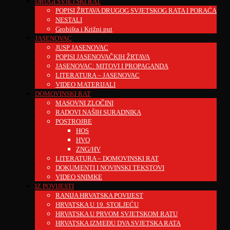
DRUGI SVJETSKI RAT
POPISI ŽRTAVA DRUGOG SVJETSKOG RATA I PORAĆA
NESTALI
Grobišta i Križni put
JASENOVAC
JUSP JASENOVAC
POPISI JASENOVAČKIH ŽRTAVA
JASENOVAC: MITOVI I PROPAGANDA
LITERATURA – JASENOVAC
VIDEO MATERIJALI
DOMOVINSKI RAT
MASOVNI ZLOČINI
RADOVI NAŠIH SURADNIKA
POSTROJBE
HOS
HVO
ZNG/HV
LITERATURA – DOMOVINSKI RAT
DOKUMENTI I NOVINSKI TEKSTOVI
VIDEO SNIMKE
IZ POVIJESTI
RANIJA HRVATSKA POVIJEST
HRVATSKA U 19. STOLJEĆU
HRVATSKA U PRVOM SVJETSKOM RATU
HRVATSKA IZMEĐU DVA SVJETSKA RATA