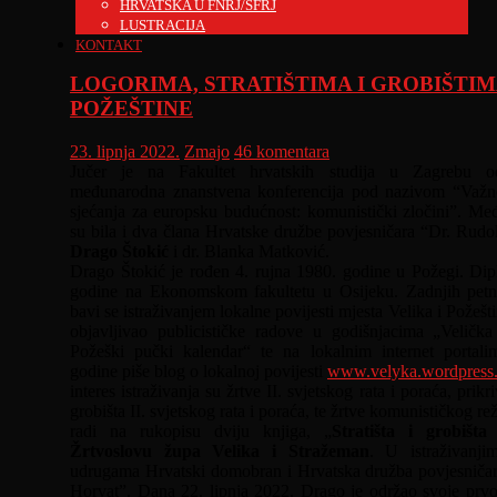
HRVATSKA U FNRJ/SFRJ
LUSTRACIJA
KONTAKT
LOGORIMA, STRATIŠTIMA I GROBIŠTI
POŽEŠTINE
23. lipnja 2022.
Zmajo
46 komentara
Jučer je na Fakultet hrvatskih studija u Zagrebu o
međunarodna znanstvena konferencija pod nazivom “Važn
sjećanja za europsku budućnost: komunistički zločini”. Me
su bila i dva člana Hrvatske družbe povjesničara “Dr. Rudol
Drago Štokić
i dr. Blanka Matković.
Drago Štokić je rođen 4. rujna 1980. godine u Požegi. Di
godine na Ekonomskom fakultetu u Osijeku. Zadnjih petn
bavi se istraživanjem lokalne povijesti mjesta Velika i Požešt
objavljivao publicističke radove u godišnjacima „Velička
Požeški pučki kalendar“ te na lokalnim internet portal
godine piše blog o lokalnoj povijesti
www.velyka.wordpress
interes istraživanja su žrtve II. svjetskog rata i poraća, prikri
grobišta II. svjetskog rata i poraća, te žrtve komunističkog r
radi na rukopisu dviju knjiga, „
Stratišta i grobišta
Žrtvoslovu župa Velika i Stražeman
. U istraživanji
udrugama Hrvatski domobran i Hrvatska družba povjesničar
Horvat”. Dana 22. lipnja 2022. Drago je održao svoje prvo 