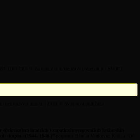
0091 1108 7391 9. Za uplate iz inozemstva potreban je i SWIFT:
ati bez dozvole autora. | 2016. © Sva prava pridržana
r djelovanjem imotskih i zapadnohercegovačkih križarskih
kih skupina (1944.-1948.)”
potpisuje Blanka Matković. Knjiga “Od