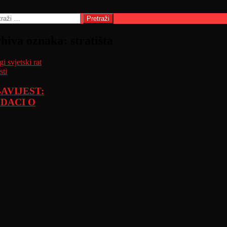
raži:
hiva oznaka: stratišta
i svjetski rat
,
sti
AVIJEST:
DACI O