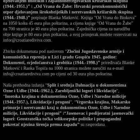
djelovanjem imotskih i zapadnohercegovačkih križarskih skupina
(1944.-1951.)”
i
„Od Vrana do Žabe: Hrvatski protukomunistički
otpor djelovanjem širokobrijeških i neretvanskih križarskih skupina
(1944.-1948.)”
potpisuje Blanka Matković. Knjiga “Od Vrana do Biokova”
na 1050 košta 45 eura plus poštarina, a cijena knjige “Od Vrana do Žabe”
na 700 stranica je 40 eura plus poštarina. Zajednička cijena za narudžbu
obje knjige je 80 eura plus poštarina, a svoj primjerak možete rezervirati na
infor@croatiarediviva.com.
Zbirku dokumenata pod naslovom “
Zločini Jugoslavenske armije i
komunistička represija u Lici i gradu Gospiću 1945. godine:
Dokumenti, svjedočanstva i grobišta (1944.-1998.)”
priređivača Blanke
Matković i Ranka Topića na 1000 stranica možete naručiti na e-mail
info@croatiarediviva.com po cijeni od 30 eura plus poštarina.
Naša prethodna izdanja “
Split i srednja Dalmacija u dokumentima
Ozne i Udbe (1944.-1962.), Zarobljenički logori i likvidacije
“,
“
Imotska krajina u dokumentima Ozne, Udbe i Narodne milicije
(1944.-1957.), Likvidacije i progoni
“, “
Vrgorska krajina, Makarsko
primorje i neretvanski kraj u dokumentima Ozne, Udbe i Narodne
milicije, Likvidacije i progoni”
i
“Jasenovac i poslijeratni jasenovački
logori: Geostrateška točka velikosrpske politike i propagandni
pokretač njezina širenja prema zapadu”
su rasprodana.