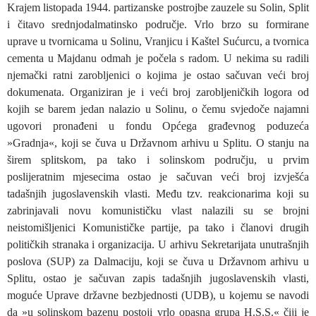
Krajem listopada 1944. partizanske postrojbe zauzele su Solin, Split
i čitavo srednjodalmatinsko područje. Vrlo brzo su formirane
uprave u tvornicama u Solinu, Vranjicu i Kaštel Sućurcu, a tvornica
cementa u Majdanu odmah je počela s radom. U nekima su radili
njemački ratni zarobljenici o kojima je ostao sačuvan veći broj
dokumenata. Organiziran je i veći broj zarobljeničkih logora od
kojih se barem jedan nalazio u Solinu, o čemu svjedoče najamni
ugovori pronađeni u fondu Općega građevnog poduzeća
»Gradnja«, koji se čuva u Državnom arhivu u Splitu. O stanju na
širem splitskom, pa tako i solinskom području, u prvim
poslijeratnim mjesecima ostao je sačuvan veći broj izvješća
tadašnjih jugoslavenskih vlasti. Među tzv. reakcionarima koji su
zabrinjavali novu komunističku vlast nalazili su se brojni
neistomišljenici Komunističke partije, pa tako i članovi drugih
političkih stranaka i organizacija. U arhivu Sekretarijata unutrašnjih
poslova (SUP) za Dalmaciju, koji se čuva u Državnom arhivu u
Splitu, ostao je sačuvan zapis tadašnjih jugoslavenskih vlasti,
moguće Uprave državne bezbjednosti (UDB), u kojemu se navodi
da »u solinskom bazenu postoji vrlo opasna grupa H.S.S.« čiji je