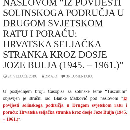
NASLOVOM “IZ POVIJESTI
SOLINSKOGA PODRUČJA U
DRUGOM SVJETSKOM
RATU I PORAĆU:
HRVATSKA SELJAČKA
STRANKA KROZ DOSJE
JOZE BULJA (1945. – 1961.)”
24. VELJAČE 2019.
ZMAJO
36 KOMENTARA
U posljednjem broju Časopisa za solinske teme “Tusculum”
objavljen je stručni rad Blanke Matković pod naslovom “
Iz
povijesti solinskoga područja u Drugom svjetskom ratu i
poraću: Hrvatska seljačka stranka kroz dosje Joze Bulja (1945.
– 1961.)
“.