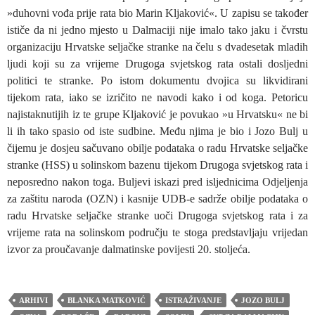
»duhovni vođa prije rata bio Marin Kljaković«. U zapisu se također
ističe da ni jedno mjesto u Dalmaciji nije imalo tako jaku i čvrstu
organizaciju Hrvatske seljačke stranke na čelu s dvadesetak mladih
ljudi koji su za vrijeme Drugoga svjetskog rata ostali dosljedni
politici te stranke. Po istom dokumentu dvojica su likvidirani
tijekom rata, iako se izričito ne navodi kako i od koga. Petoricu
najistaknutijih iz te grupe Kljaković je povukao »u Hrvatsku« ne bi
li ih tako spasio od iste sudbine. Među njima je bio i Jozo Bulj u
čijemu je dosjeu sačuvano obilje podataka o radu Hrvatske seljačke
stranke (HSS) u solinskom bazenu tijekom Drugoga svjetskog rata i
neposredno nakon toga. Buljevi iskazi pred isljednicima Odjeljenja
za zaštitu naroda (OZN) i kasnije UDB-e sadrže obilje podataka o
radu Hrvatske seljačke stranke uoči Drugoga svjetskog rata i za
vrijeme rata na solinskom području te stoga predstavljaju vrijedan
izvor za proučavanje dalmatinske povijesti 20. stoljeća.
ARHIVI
BLANKA MATKOVIĆ
ISTRAŽIVANJE
JOZO BULJ