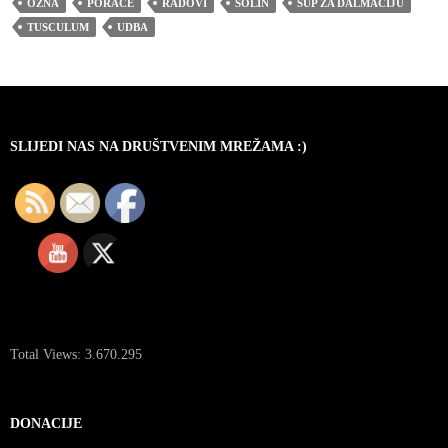
OZNA
PORAĆE
RADOVI
SOLIN
SUP ZA DALMACIJU
TUSCULUM
UDBA
SLIJEDI NAS NA DRUŠTVENIM MREŽAMA :)
Total Views:
3.670.295
DONACIJE