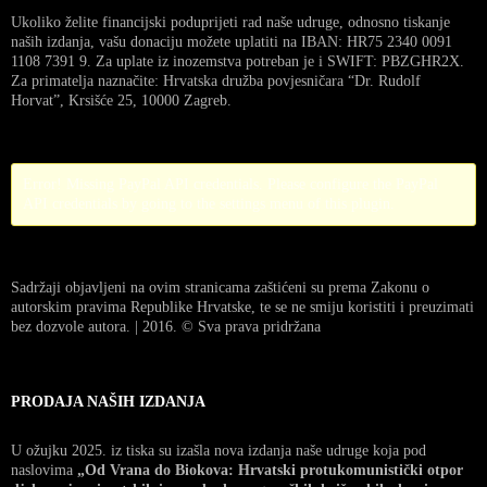
Ukoliko želite financijski poduprijeti rad naše udruge, odnosno tiskanje
naših izdanja, vašu donaciju možete uplatiti na IBAN: HR75 2340 0091
1108 7391 9. Za uplate iz inozemstva potreban je i SWIFT: PBZGHR2X.
Za primatelja naznačite: Hrvatska družba povjesničara “Dr. Rudolf
Horvat”, Krsišće 25, 10000 Zagreb.
Error! Missing PayPal API credentials. Please configure the PayPal
API credentials by going to the settings menu of this plugin.
Sadržaji objavljeni na ovim stranicama zaštićeni su prema Zakonu o
autorskim pravima Republike Hrvatske, te se ne smiju koristiti i preuzimati
bez dozvole autora. | 2016. © Sva prava pridržana
PRODAJA NAŠIH IZDANJA
U ožujku 2025. iz tiska su izašla nova izdanja naše udruge koja pod
naslovima
„Od Vrana do Biokova: Hrvatski protukomunistički otpor