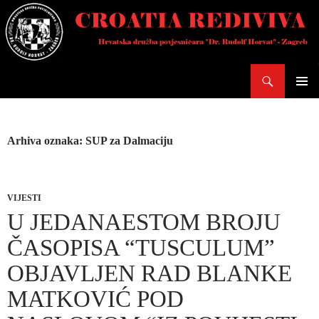
Skoči
do
sadržaja
Pretraži
PRIMAR
IZBORN
Arhiva oznaka: SUP za Dalmaciju
VIJESTI
U JEDANAESTOM BROJU
ČASOPISA “TUSCULUM”
OBJAVLJEN RAD BLANKE
MATKOVIĆ POD