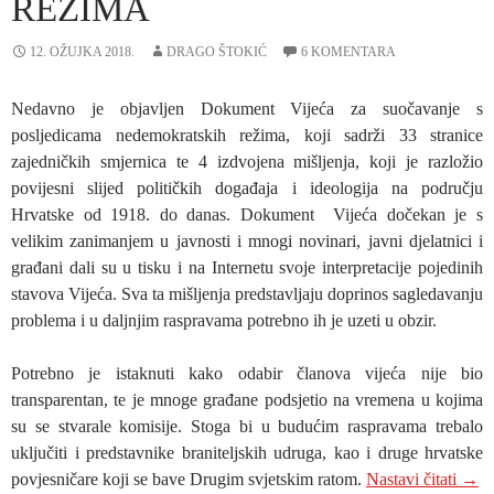
REŽIMA
12. OŽUJKA 2018.
DRAGO ŠTOKIĆ
6 KOMENTARA
Nedavno je objavljen Dokument Vijeća za suočavanje s
posljedicama nedemokratskih režima, koji sadrži 33 stranice
zajedničkih smjernica te 4 izdvojena mišljenja, koji je razložio
povijesni slijed političkih događaja i ideologija na području
Hrvatske od 1918. do danas. Dokument Vijeća dočekan je s
velikim zanimanjem u javnosti i mnogi novinari, javni djelatnici i
građani dali su u tisku i na Internetu svoje interpretacije pojedinih
stavova Vijeća. Sva ta mišljenja predstavljaju doprinos sagledavanju
problema i u daljnjim raspravama potrebno ih je uzeti u obzir.
Potrebno je istaknuti kako odabir članova vijeća nije bio
transparentan, te je mnoge građane podsjetio na vremena u kojima
su se stvarale komisije. Stoga bi u budućim raspravama trebalo
uključiti i predstavnike braniteljskih udruga, kao i druge hrvatske
Osvr
povjesničare koji se bave Drugim svjetskim ratom.
Nastavi čitati
→