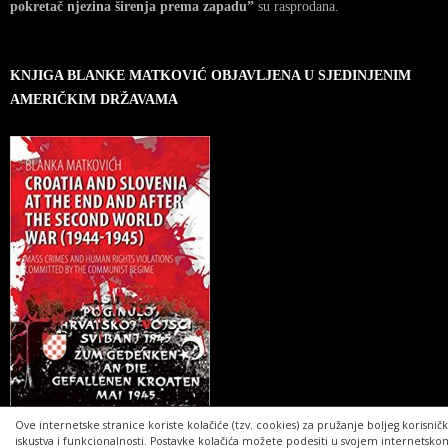
pokretač njezina širenja prema zapadu”
su rasprodana.
KNJIGA BLANKE MATKOVIĆ OBJAVLJENA U SJEDINJENIM
AMERIČKIM DRŽAVAMA
Ove internetske stranice koriste kolačiće (tzv. cookies) za pružanje boljeg korisnič
iskustva i funkcionalnosti. Postavke kolačića možete podesiti u svojem internetsko