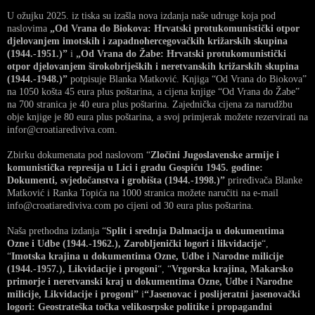
U ožujku 2025. iz tiska su izašla nova izdanja naše udruge koja pod
naslovima
„Od Vrana do Biokova: Hrvatski protukomunistički otpor
djelovanjem imotskih i zapadnohercegovačkih križarskih skupina
(1944.-1951.)”
i
„Od Vrana do Žabe: Hrvatski protukomunistički
otpor djelovanjem širokobrijeških i neretvanskih križarskih skupina
(1944.-1948.)”
potpisuje Blanka Matković. Knjiga “Od Vrana do Biokova”
na 1050 košta 45 eura plus poštarina, a cijena knjige “Od Vrana do Žabe”
na 700 stranica je 40 eura plus poštarina. Zajednička cijena za narudžbu
obje knjige je 80 eura plus poštarina, a svoj primjerak možete rezervirati na
infor@croatiarediviva.com.
Zbirku dokumenata pod naslovom “
Zločini Jugoslavenske armije i
komunistička represija u Lici i gradu Gospiću 1945. godine:
Dokumenti, svjedočanstva i grobišta (1944.-1998.)”
priređivača Blanke
Matković i Ranka Topića na 1000 stranica možete naručiti na e-mail
info@croatiarediviva.com po cijeni od 30 eura plus poštarina.
Naša prethodna izdanja “
Split i srednja Dalmacija u dokumentima
Ozne i Udbe (1944.-1962.), Zarobljenički logori i likvidacije
“,
“
Imotska krajina u dokumentima Ozne, Udbe i Narodne milicije
(1944.-1957.), Likvidacije i progoni
“, “
Vrgorska krajina, Makarsko
primorje i neretvanski kraj u dokumentima Ozne, Udbe i Narodne
milicije, Likvidacije i progoni”
i
“Jasenovac i poslijeratni jasenovački
logori: Geostrateška točka velikosrpske politike i propagandni