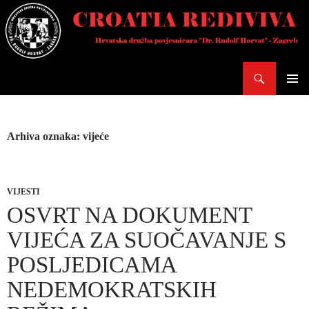
Skoči
do
sadržaja
Pretraži
PRIMAR
IZBORN
Arhiva oznaka: vijeće
VIJESTI
OSVRT NA DOKUMENT
VIJEĆA ZA SUOČAVANJE S
POSLJEDICAMA
NEDEMOKRATSKIH