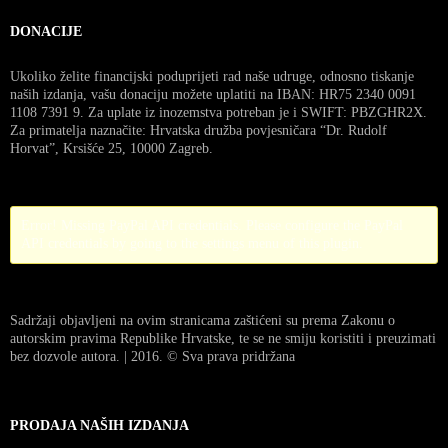
DONACIJE
Ukoliko želite financijski poduprijeti rad naše udruge, odnosno tiskanje
naših izdanja, vašu donaciju možete uplatiti na IBAN: HR75 2340 0091
1108 7391 9. Za uplate iz inozemstva potreban je i SWIFT: PBZGHR2X.
Za primatelja naznačite: Hrvatska družba povjesničara “Dr. Rudolf
Horvat”, Krsišće 25, 10000 Zagreb.
Error! Missing PayPal API credentials. Please configure the PayPal
API credentials by going to the settings menu of this plugin.
Sadržaji objavljeni na ovim stranicama zaštićeni su prema Zakonu o
autorskim pravima Republike Hrvatske, te se ne smiju koristiti i preuzimati
bez dozvole autora. | 2016. © Sva prava pridržana
PRODAJA NAŠIH IZDANJA