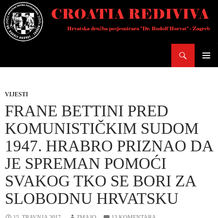
Skoči
do
sadržaja
Pretraži
PRIMAR
IZBORN
VIJESTI
FRANE BETTINI PRED
KOMUNISTIČKIM SUDOM
1947. HRABRO PRIZNAO DA
JE SPREMAN POMOĆI
SVAKOG TKO SE BORI ZA
SLOBODNU HRVATSKU
15. TRAVNJA 2017.
ZMAJO
13 KOMENTARA