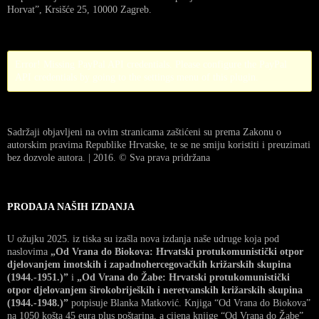
Horvat”, Krsišće 25, 10000 Zagreb.
Error! Missing PayPal API credentials. Please configure the PayPal
API credentials by going to the settings menu of this plugin.
Sadržaji objavljeni na ovim stranicama zaštićeni su prema Zakonu o
autorskim pravima Republike Hrvatske, te se ne smiju koristiti i preuzimati
bez dozvole autora. | 2016. © Sva prava pridržana
PRODAJA NAŠIH IZDANJA
U ožujku 2025. iz tiska su izašla nova izdanja naše udruge koja pod
naslovima
„Od Vrana do Biokova: Hrvatski protukomunistički otpor
djelovanjem imotskih i zapadnohercegovačkih križarskih skupina
(1944.-1951.)”
i
„Od Vrana do Žabe: Hrvatski protukomunistički
otpor djelovanjem širokobrijeških i neretvanskih križarskih skupina
(1944.-1948.)”
potpisuje Blanka Matković. Knjiga “Od Vrana do Biokova”
na 1050 košta 45 eura plus poštarina, a cijena knjige “Od Vrana do Žabe”