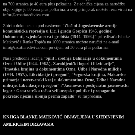
na 700 stranica je 40 eura plus poštarina. Zajednička cijena za narudžbu
obje knjige je 80 eura plus poštarina, a svoj primjerak možete rezervirati na
infor@croatiarediviva.com.
Zbirku dokumenata pod naslovom “
Zločini Jugoslavenske armije i
komunistička represija u Lici i gradu Gospiću 1945. godine:
Dokumenti, svjedočanstva i grobišta (1944.-1998.)”
priređivača Blanke
Matković i Ranka Topića na 1000 stranica možete naručiti na e-mail
info@croatiarediviva.com po cijeni od 30 eura plus poštarina.
Naša prethodna izdanja “
Split i srednja Dalmacija u dokumentima
Ozne i Udbe (1944.-1962.), Zarobljenički logori i likvidacije
“,
“
Imotska krajina u dokumentima Ozne, Udbe i Narodne milicije
(1944.-1957.), Likvidacije i progoni
“, “
Vrgorska krajina, Makarsko
primorje i neretvanski kraj u dokumentima Ozne, Udbe i Narodne
milicije, Likvidacije i progoni”
i
“Jasenovac i poslijeratni jasenovački
logori: Geostrateška točka velikosrpske politike i propagandni
pokretač njezina širenja prema zapadu”
su rasprodana.
KNJIGA BLANKE MATKOVIĆ OBJAVLJENA U SJEDINJENIM
AMERIČKIM DRŽAVAMA