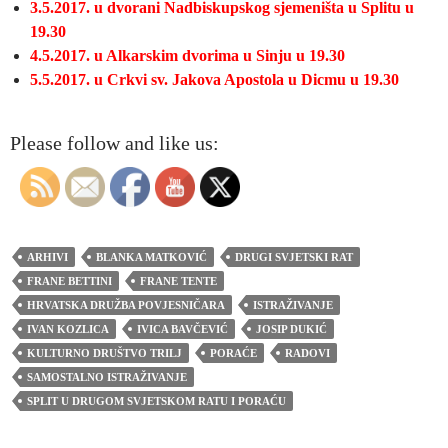
3.5.2017. u dvorani Nadbiskupskog sjemeništa u Splitu u
19.30
4.5.2017. u Alkarskim dvorima u Sinju u 19.30
5.5.2017. u Crkvi sv. Jakova Apostola u Dicmu u 19.30
Please follow and like us:
ARHIVI
BLANKA MATKOVIĆ
DRUGI SVJETSKI RAT
FRANE BETTINI
FRANE TENTE
HRVATSKA DRUŽBA POVJESNIČARA
ISTRAŽIVANJE
IVAN KOZLICA
IVICA BAVČEVIĆ
JOSIP DUKIĆ
KULTURNO DRUŠTVO TRILJ
PORAĆE
RADOVI
SAMOSTALNO ISTRAŽIVANJE
SPLIT U DRUGOM SVJETSKOM RATU I PORAĆU