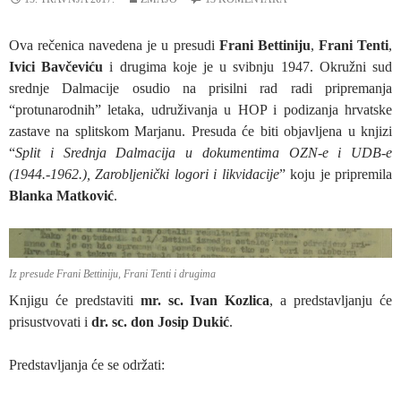
Ova rečenica navedena je u presudi
Frani Bettiniju
,
Frani Tenti
,
Ivici Bavčeviću
i drugima koje je u svibnju 1947. Okružni sud
srednje Dalmacije osudio na prisilni rad radi pripremanja
“protunarodnih” letaka, udruživanja u HOP i podizanja hrvatske
zastave na splitskom Marjanu. Presuda će biti objavljena u knjizi
“
Split i Srednja Dalmacija u dokumentima OZN-
e i UDB-e
(1944.-1962.), Zarobljenički logori i likvidacije
” koju je pripremila
Blanka Matković
.
Iz presude Frani Bettiniju, Frani Tenti i drugima
Knjigu će predstaviti
mr. sc. Ivan Kozlica
, a predstavljanju će
prisustvovati i
dr. sc. don Josip Dukić
.
Predstavljanja će se održati: