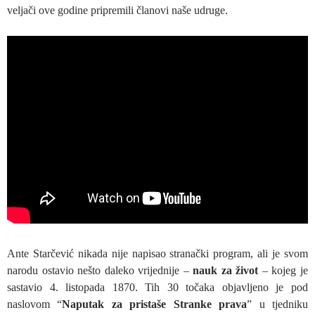
veljači ove godine pripremili članovi naše udruge.
Ante Starčević nikada nije napisao stranački program, ali je svom
narodu ostavio nešto daleko vrijednije –
nauk za život
– kojeg je
sastavio 4. listopada 1870. Tih 30 točaka objavljeno je pod
naslovom “
Naputak za pristaše Stranke prava
” u tjedniku