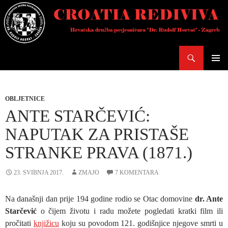
Skoči
do
sadržaja
Pretraži
PRIMAR
IZBORN
OBLJETNICE
ANTE STARČEVIĆ:
NAPUTAK ZA PRISTAŠE
STRANKE PRAVA (1871.)
23. SVIBNJA 2017.
ZMAJO
7 KOMENTARA
Na današnji dan prije 194 godine rodio se Otac domovine
dr. Ante
Starčević
o čijem životu i radu možete pogledati kratki film ili
pročitati
knjižicu
koju su povodom 121. godišnjice njegove smrti u