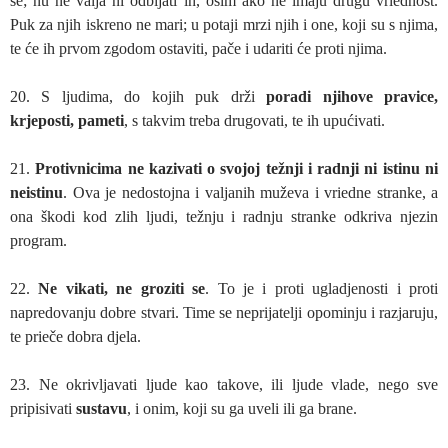
se; nu ne valja ni odbijati ih, osim ako ne imaju drugu vriednost.
Puk za njih iskreno ne mari; u potaji mrzi njih i one, koji su s njima,
te će ih prvom zgodom ostaviti, pače i udariti će proti njima.
20. S ljudima, do kojih puk drži
poradi njihove pravice,
krjeposti, pameti
, s takvim treba drugovati, te ih upućivati.
21.
Protivnicima ne kazivati o svojoj težnji i radnji ni istinu ni
neistinu
. Ova je nedostojna i valjanih muževa i vriedne stranke, a
ona škodi kod zlih ljudi, težnju i radnju stranke odkriva njezin
program.
22.
Ne vikati, ne groziti se
. To je i proti ugladjenosti i proti
napredovanju dobre stvari. Time se neprijatelji opominju i razjaruju,
te prieče dobra djela.
23. Ne okrivljavati ljude kao takove, ili ljude vlade, nego sve
pripisivati
sustavu
, i onim, koji su ga uveli ili ga brane.