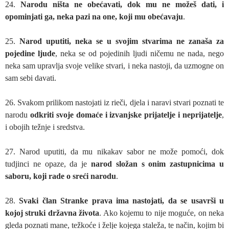
24.
Narodu ništa ne obećavati, dok mu ne možeš dati, i
opominjati ga, neka pazi na one, koji mu obećavaju
.
25.
Narod uputiti, neka se u svojim stvarima ne zanaša za
pojedine ljude
, neka se od pojedinih ljudi ničemu ne nada, nego
neka sam upravlja svoje velike stvari, i neka nastoji, da uzmogne on
sam sebi davati.
26. Svakom prilikom nastojati iz rieči, djela i naravi stvari poznati te
narodu
odkriti svoje domaće i izvanjske prijatelje i neprijatelje
,
i obojih težnje i sredstva.
27. Narod uputiti, da mu nikakav sabor ne može pomoći, dok
tudjinci ne opaze, da je
narod složan s onim zastupnicima u
saboru, koji rade o sreći narodu
.
28.
Svaki član Stranke prava ima nastojati, da se usavrši u
kojoj struki državna života
. Ako kojemu to nije moguće, on neka
gleda poznati mane, težkoće i želje kojega staleža, te način, kojim bi