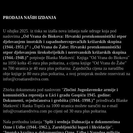
PRODAJA NAŠIH IZDANJA
U ožujku 2025. iz tiska su izašla nova izdanja naše udruge koja pod
naslovima
„Od Vrana do Biokova: Hrvatski protukomunistički otpor
djelovanjem imotskih i zapadnohercegovačkih križarskih skupina
(1944.-1951.)”
i
„Od Vrana do Žabe: Hrvatski protukomunistički
otpor djelovanjem širokobrijeških i neretvanskih križarskih skupina
(1944.-1948.)”
potpisuje Blanka Matković. Knjiga “Od Vrana do Biokova”
na 1050 košta 45 eura plus poštarina, a cijena knjige “Od Vrana do Žabe”
na 700 stranica je 40 eura plus poštarina. Zajednička cijena za narudžbu
obje knjige je 80 eura plus poštarina, a svoj primjerak možete rezervirati na
infor@croatiarediviva.com.
Zbirku dokumenata pod naslovom “
Zločini Jugoslavenske armije i
komunistička represija u Lici i gradu Gospiću 1945. godine:
Dokumenti, svjedočanstva i grobišta (1944.-1998.)”
priređivača Blanke
Matković i Ranka Topića na 1000 stranica možete naručiti na e-mail
info@croatiarediviva.com po cijeni od 30 eura plus poštarina.
Naša prethodna izdanja “
Split i srednja Dalmacija u dokumentima
Ozne i Udbe (1944.-1962.), Zarobljenički logori i likvidacije
“,
“
Imotska krajina u dokumentima Ozne, Udbe i Narodne milicije