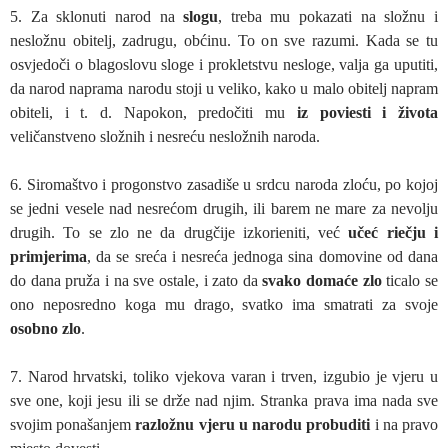
5. Za sklonuti narod na
slogu
, treba mu pokazati na složnu i
nesložnu obitelj, zadrugu, obćinu. To on sve razumi. Kada se tu
osvjedoči o blagoslovu sloge i prokletstvu nesloge, valja ga uputiti,
da narod naprama narodu stoji u veliko, kako u malo obitelj napram
obiteli, i t. d. Napokon, predočiti mu
iz poviesti i života
veličanstveno složnih i nesreću nesložnih naroda.
6. Siromaštvo i progonstvo zasadiše u srdcu naroda zloću, po kojoj
se jedni vesele nad nesrećom drugih, ili barem ne mare za nevolju
drugih. To se zlo ne da drugčije izkorieniti, već
učeć riečju i
primjerima
, da se sreća i nesreća jednoga sina domovine od dana
do dana pruža i na sve ostale, i zato da
svako domaće zlo
ticalo se
ono neposredno koga mu drago, svatko ima smatrati za svoje
osobno zlo
.
7. Narod hrvatski, toliko vjekova varan i trven, izgubio je vjeru u
sve one, koji jesu ili se drže nad njim. Stranka prava ima nada sve
svojim ponašanjem
razložnu vjeru u narodu probuditi
i na pravo