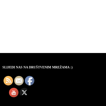
SLIJEDI NAS NA DRUŠTVENIM MREŽAMA :)