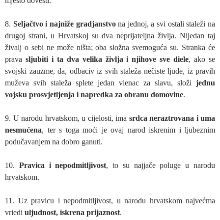
mjesto dovesti.
8.
Seljačtvo i najniže gradjanstvo
na jednoj, a svi ostali staleži na
drugoj strani, u Hrvatskoj su dva neprijateljna življa. Nijedan taj
živalj o sebi ne može ništa; oba složna svemoguća su. Stranka će
prava
sljubiti i ta dva velika življa i njihove sve diele
, ako se
svojski zauzme, da, odbaciv iz svih staleža nečiste ljude, iz pravih
muževa svih staleža splete jedan vienac za slavu, složi
jednu
vojsku prosvjetljenja i napredka za obranu domovine
.
9. U narodu hrvatskom, u cijelosti, ima
srdca neraztrovana i uma
nesmućena
, ter s toga moći je ovaj narod iskrenim i ljubeznim
podučavanjem na dobro ganuti.
10.
Pravica i nepodmitljivost
, to su najjače poluge u narodu
hrvatskom.
11. Uz pravicu i nepodmitljivost, u narodu hrvatskom najvećma
vriedi
uljudnost, iskrena prijaznost
.