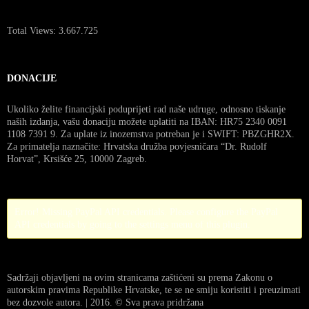
Total Views:
3.667.725
DONACIJE
Ukoliko želite financijski poduprijeti rad naše udruge, odnosno tiskanje
naših izdanja, vašu donaciju možete uplatiti na IBAN: HR75 2340 0091
1108 7391 9. Za uplate iz inozemstva potreban je i SWIFT: PBZGHR2X.
Za primatelja naznačite: Hrvatska družba povjesničara “Dr. Rudolf
Horvat”, Krsišće 25, 10000 Zagreb.
Error! Missing PayPal API credentials. Please configure the PayPal
API credentials by going to the settings menu of this plugin.
Sadržaji objavljeni na ovim stranicama zaštićeni su prema Zakonu o
autorskim pravima Republike Hrvatske, te se ne smiju koristiti i preuzimati
bez dozvole autora. | 2016. © Sva prava pridržana