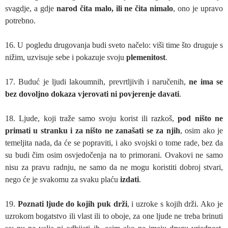
svagdje, a gdje
narod čita malo, ili ne čita nimalo
, ono je upravo
potrebno.
16. U pogledu drugovanja budi sveto načelo: viši time što druguje s
nižim, uzvisuje sebe i pokazuje svoju
plemenitost
.
17. Buduć je ljudi lakoumnih, prevrtljivih i naručenih,
ne ima se
bez dovoljno dokaza vjerovati ni povjerenje davati
.
18. Ljude, koji traže samo svoju korist ili razkoš,
pod ništo ne
primati u stranku i za ništo ne zanašati se za njih
, osim ako je
temeljita nada, da će se popraviti, i ako svojski o tome rade, bez da
su budi čim osim osvjedočenja na to primorani. Ovakovi ne samo
nisu za pravu radnju, ne samo da ne mogu koristiti dobroj stvari,
nego će je svakomu za svaku plaću
izdati
.
19.
Poznati ljude do kojih puk drži
, i uzroke s kojih drži. Ako je
uzrokom bogatstvo ili vlast ili to oboje, za one ljude ne treba brinuti