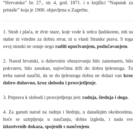
“Hervatska” br. 27., str. 4, god. 1871. i u knjižici “Naputak za
pristaše” koja je 1900. objavljena u Zagrebu.
1. Strah i plaća, te dvie staze, koje vode k srdcu ljudskomu, niti su
stalne ni vriedne za dobru stvar, ni u vlasti Stranke prava. S toga
ovoj stranki ne ostaje nego
raditi upućivanjem, podučavanjem
.
2. Narod hrvatski, u duhovnim obrazovanju bilo zanemaren, bilo
pokvaren, bilo zasukan, najvećima drži do dobra tjelesnoga. Tu
treba narod naučiti, da se do tjelesnoga dobra ne dolazi van
kroz
dobro duhovno, kroz slobodu i prosvjetljenje
.
3. Priprava k slobodi i prosvjetljenju jest:
radnja, štednja i sloga
.
4. Za ganuti narod na radnju i štednju, u današnjim okolnostima,
hoće se uztrpljenja u naučanju, dobra izgleda, i nada sve
izkustvenih dokaza, spojenih s naučenjem
.