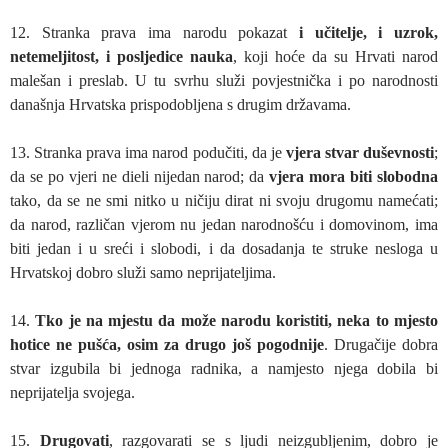
12. Stranka prava ima narodu pokazat
i učitelje, i uzrok,
netemeljitost, i posljedice nauka
, koji hoće da su Hrvati narod
malešan i preslab. U tu svrhu služi povjestnička i po narodnosti
današnja Hrvatska prispodobljena s drugim državama.
13. Stranka prava ima narod podučiti, da je
vjera stvar duševnosti
;
da se po vjeri ne dieli nijedan narod; da
vjera mora biti slobodna
tako, da se ne smi nitko u ničiju dirat ni svoju drugomu namećati;
da narod, različan vjerom nu jedan narodnošću i domovinom, ima
biti jedan i u sreći i slobodi, i da dosadanja te struke nesloga u
Hrvatskoj dobro služi samo neprijateljima.
14.
Tko je na mjestu da može narodu koristiti, neka to mjesto
hotice ne pušća, osim za drugo još pogodnije
. Drugačije dobra
stvar izgubila bi jednoga radnika, a namjesto njega dobila bi
neprijatelja svojega.
15.
Drugovati
, razgovarati se s ljudi neizgubljenim, dobro je