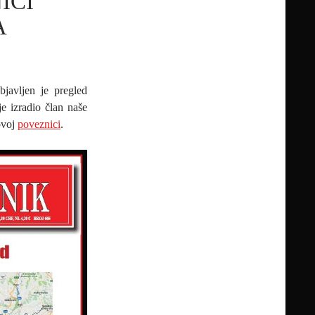
ICI
A
bjavljen je pregled
je izradio član naše
ovoj
poveznici
.