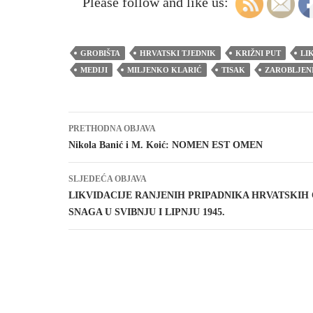
Please follow and like us:
GROBIŠTA
HRVATSKI TJEDNIK
KRIŽNI PUT
LI
MEDIJI
MILJENKO KLARIĆ
TISAK
ZAROBLJEN
Navigacija
PRETHODNA OBJAVA
objava
Nikola Banić i M. Koić: NOMEN EST OMEN
SLJEDEĆA OBJAVA
LIKVIDACIJE RANJENIH PRIPADNIKA HRVATSKIH
SNAGA U SVIBNJU I LIPNJU 1945.