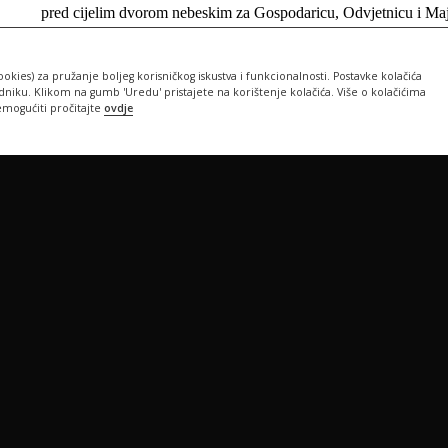
ookies) za pružanje boljeg korisničkog iskustva i funkcionalnosti. Postavke kolačića
iku. Klikom na gumb 'Uredu' pristajete na korištenje kolačića. Više o kolačićima
emogućiti pročitajte
ovdje