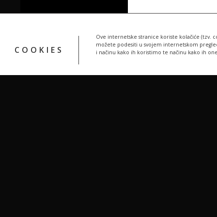
Ove internetske stranice koriste kolačiće (tzv. c
možete podesiti u svojem internetskom pregledn
COOKIES
i načinu kako ih koristimo te načinu kako ih on