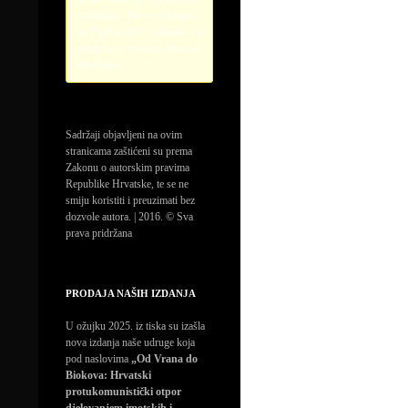
credentials. Please configure
the PayPal API credentials by
going to the settings menu of
this plugin.
Sadržaji objavljeni na ovim
stranicama zaštićeni su prema
Zakonu o autorskim pravima
Republike Hrvatske, te se ne
smiju koristiti i preuzimati bez
dozvole autora. | 2016. © Sva
prava pridržana
PRODAJA NAŠIH IZDANJA
U ožujku 2025. iz tiska su izašla
nova izdanja naše udruge koja
pod naslovima
„Od Vrana do
Biokova: Hrvatski
protukomunistički otpor