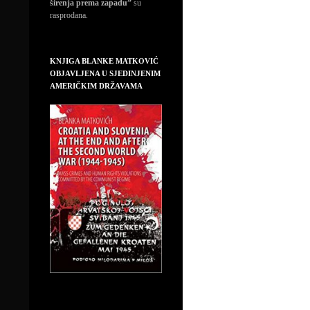
širenja prema zapadu”
su
rasprodana.
KNJIGA BLANKE MATKOVIĆ
OBJAVLJENA U SJEDINJENIM
AMERIČKIM DRŽAVAMA