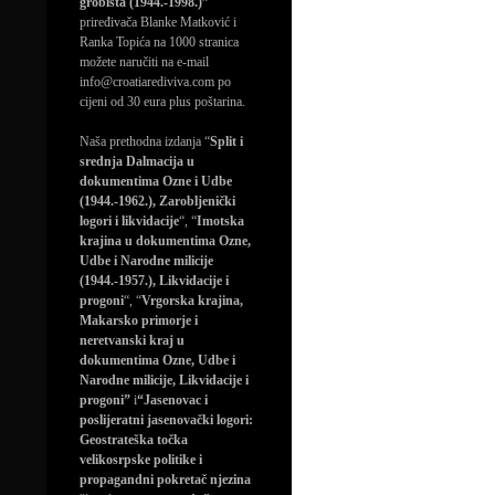
grobišta (1944.-1998.)”
priređivača Blanke Matković i
Ranka Topića na 1000 stranica
možete naručiti na e-mail
info@croatiarediviva.com po
cijeni od 30 eura plus poštarina.
Naša prethodna izdanja “
Split i
srednja Dalmacija u
dokumentima Ozne i Udbe
(1944.-1962.), Zarobljenički
logori i likvidacije
“, “
Imotska
krajina u dokumentima Ozne,
Udbe i Narodne milicije
(1944.-1957.), Likvidacije i
progoni
“, “
Vrgorska krajina,
Makarsko primorje i
neretvanski kraj u
dokumentima Ozne, Udbe i
Narodne milicije, Likvidacije i
progoni”
i
“Jasenovac i
poslijeratni jasenovački logori:
Geostrateška točka
velikosrpske politike i
propagandni pokretač njezina