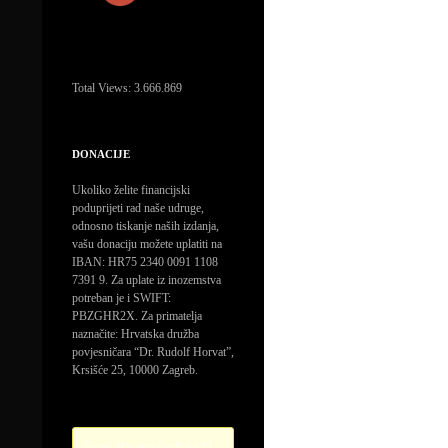
Total Views:
3.666.869
DONACIJE
Ukoliko želite financijski
poduprijeti rad naše udruge,
odnosno tiskanje naših izdanja,
vašu donaciju možete uplatiti na
IBAN: HR75 2340 0091 1108
7391 9. Za uplate iz inozemstva
potreban je i SWIFT:
PBZGHR2X. Za primatelja
naznačite: Hrvatska družba
povjesničara “Dr. Rudolf Horvat”,
Krsišće 25, 10000 Zagreb.
Error! Missing PayPal API