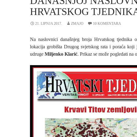
DANAŠNJOJ NASLOVN
HRVATSKOG TJEDNIK
21. LIPNJA 2017.
ZMAJO
10 KOMENTARA
Na naslovnici današnjeg broja Hrvatskog tjednika o
lokacija grobišta Drugog svjetskog rata i poraća koji 
udruge
Miljenko Klarić
. Prikaz se može pogledati na 