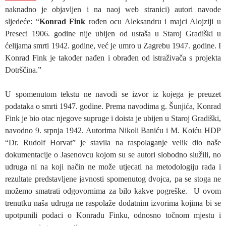
naknadno je objavljen i na naoj web stranici) autori navode
sljedeće: “
Konrad Fink
rođen ocu Aleksandru i majci Alojziji u
Preseci 1906. godine nije ubijen od ustaša u Staroj Gradiški u
ćelijama smrti 1942. godine, već je umro u Zagrebu 1947. godine. I
Konrad Fink je također nađen i obrađen od istraživača s projekta
Dotrščina.”
U spomenutom tekstu ne navodi se izvor iz kojega je preuzet
podataka o smrti 1947. godine. Prema navodima g. Šunjića, Konrad
Fink je bio otac njegove supruge i doista je ubijen u Staroj Gradiški,
navodno 9. srpnja 1942. Autorima Nikoli Baniću i M. Koiću HDP
“Dr. Rudolf Horvat” je stavila na raspolaganje velik dio naše
dokumentacije o Jasenovcu kojom su se autori slobodno služili, no
udruga ni na koji način ne može utjecati na metodologiju rada i
rezultate predstavljene javnosti spomenutog dvojca, pa se stoga ne
možemo smatrati odgovornima za bilo kakve pogreške. U ovom
trenutku naša udruga ne raspolaže dodatnim izvorima kojima bi se
upotpunili podaci o Konradu Finku, odnosno točnom mjestu i