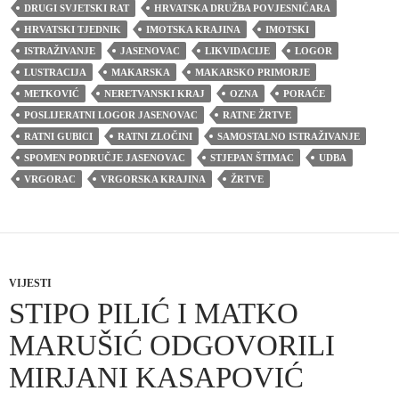
DRUGI SVJETSKI RAT
HRVATSKA DRUŽBA POVJESNIČARA
HRVATSKI TJEDNIK
IMOTSKA KRAJINA
IMOTSKI
ISTRAŽIVANJE
JASENOVAC
LIKVIDACIJE
LOGOR
LUSTRACIJA
MAKARSKA
MAKARSKO PRIMORJE
METKOVIĆ
NERETVANSKI KRAJ
OZNA
PORAĆE
POSLIJERATNI LOGOR JASENOVAC
RATNE ŽRTVE
RATNI GUBICI
RATNI ZLOČINI
SAMOSTALNO ISTRAŽIVANJE
SPOMEN PODRUČJE JASENOVAC
STJEPAN ŠTIMAC
UDBA
VRGORAC
VRGORSKA KRAJINA
ŽRTVE
VIJESTI
STIPO PILIĆ I MATKO
MARUŠIĆ ODGOVORILI
MIRJANI KASAPOVIĆ