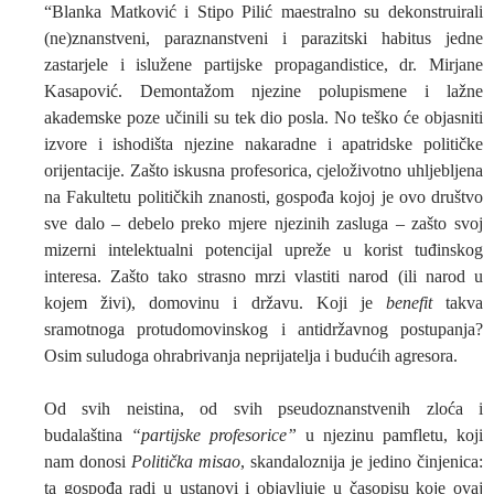
“Blanka Matković i Stipo Pilić maestralno su dekonstruirali
(ne)znanstveni, paraznanstveni i parazitski habitus jedne
zastarjele i islužene partijske propagandistice, dr. Mirjane
Kasapović. Demontažom njezine polupismene i lažne
akademske poze učinili su tek dio posla. No teško će objasniti
izvore i ishodišta njezine nakaradne i apatridske političke
orijentacije. Zašto iskusna profesorica, cjeloživotno uhljebljena
na Fakultetu političkih znanosti, gospođa kojoj je ovo društvo
sve dalo – debelo preko mjere njezinih zasluga – zašto svoj
mizerni intelektualni potencijal upreže u korist tuđinskog
interesa. Zašto tako strasno mrzi vlastiti narod (ili narod u
kojem živi), domovinu i državu. Koji je
benefit
takva
sramotnoga protudomovinskog i antidržavnog postupanja?
Osim suludoga ohrabrivanja neprijatelja i budućih agresora.
Od svih neistina, od svih pseudoznanstvenih zloća i
budalaština
“partijske profesorice”
u njezinu pamfletu, koji
nam donosi
Politička misao
, skandaloznija je jedino činjenica:
ta gospođa radi u ustanovi i objavljuje u časopisu koje ovaj