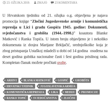
23. OŽUJKA 2019.
ZMAJO
23 KOMENTARA
U Hrvatskom tjedniku od 21. ožujka o.g. objavljena je najava
promocija knjige “
Zločini Jugoslavenske armije i komunistička
represija u Lici i gradu Gospiću 1945. godine: Dokumenti,
svjedočanstva i grobišta (1944.-1998.)
” koautora Blanke
Matković i Ranka Topića. U istom broju objavljeno je i nekoliko
dokumenata iz dosjea Marijane Brkljačić, srednjoškolke koja je
zbog pristupanja Ustaškoj mladeži u dobi od 14 godina osuđena na
deset godina gubitka nacionalne časti i šest godina prisilnog rada.
Kompletan članak možete pročitati
ovdje
.
ARHIVI
BLANKA MATKOVIĆ
GOSPIĆ
GROBIŠTA
HRVATSKI TJEDNIK
JUGOSLAVENSKA ARMIJA
KOMUNISTIČKA REPRESIJA
LIKA
MEDIJI
PROMOCIJE
RANKO TOPIĆ
SVJEDOČANSTVA
ZLOČINI