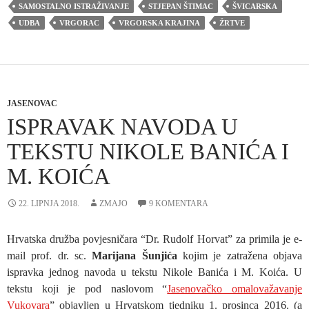
SAMOSTALNO ISTRAŽIVANJE
STJEPAN ŠTIMAC
ŠVICARSKA
UDBA
VRGORAC
VRGORSKA KRAJINA
ŽRTVE
JASENOVAC
ISPRAVAK NAVODA U
TEKSTU NIKOLE BANIĆA I
M. KOIĆA
22. LIPNJA 2018.
ZMAJO
9 KOMENTARA
Hrvatska družba povjesničara “Dr. Rudolf Horvat” za primila je e-
mail prof. dr. sc.
Marijana Šunjića
kojim je zatražena objava
ispravka jednog navoda u tekstu Nikole Banića i M. Koića. U
tekstu koji je pod naslovom “
Jasenovačko omalovažavanje
Vukovara
” objavljen u Hrvatskom tjedniku 1. prosinca 2016. (a