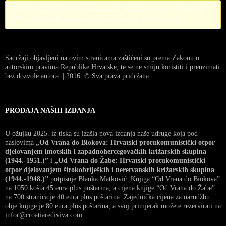
Error! Missing PayPal API credentials. Please configure the PayPal
API credentials by going to the settings menu of this plugin.
Sadržaji objavljeni na ovim stranicama zaštićeni su prema Zakonu o
autorskim pravima Republike Hrvatske, te se ne smiju koristiti i preuzimati
bez dozvole autora. | 2016. © Sva prava pridržana
PRODAJA NAŠIH IZDANJA
U ožujku 2025. iz tiska su izašla nova izdanja naše udruge koja pod
naslovima
„Od Vrana do Biokova: Hrvatski protukomunistički otpor
djelovanjem imotskih i zapadnohercegovačkih križarskih skupina
(1944.-1951.)”
i
„Od Vrana do Žabe: Hrvatski protukomunistički
otpor djelovanjem širokobrijeških i neretvanskih križarskih skupina
(1944.-1948.)”
potpisuje Blanka Matković. Knjiga “Od Vrana do Biokova”
na 1050 košta 45 eura plus poštarina, a cijena knjige “Od Vrana do Žabe”
na 700 stranica je 40 eura plus poštarina. Zajednička cijena za narudžbu
obje knjige je 80 eura plus poštarina, a svoj primjerak možete rezervirati na
infor@croatiarediviva.com.