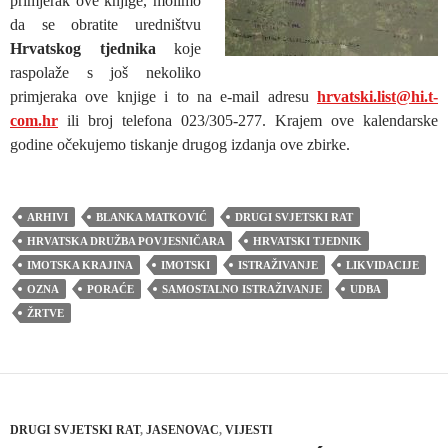
primjerak ove knjige, molimo
da se obratite uredništvu
Hrvatskog tjednika
koje
raspolaže s još nekoliko
primjeraka ove knjige i to na e-mail adresu
hrvatski.list@hi.t-
com.hr
ili broj telefona 023/305-277. Krajem ove kalendarske
godine očekujemo tiskanje drugog izdanja ove zbirke.
ARHIVI
BLANKA MATKOVIĆ
DRUGI SVJETSKI RAT
HRVATSKA DRUŽBA POVJESNIČARA
HRVATSKI TJEDNIK
IMOTSKA KRAJINA
IMOTSKI
ISTRAŽIVANJE
LIKVIDACIJE
OZNA
PORAĆE
SAMOSTALNO ISTRAŽIVANJE
UDBA
ŽRTVE
DRUGI SVJETSKI RAT
,
JASENOVAC
,
VIJESTI