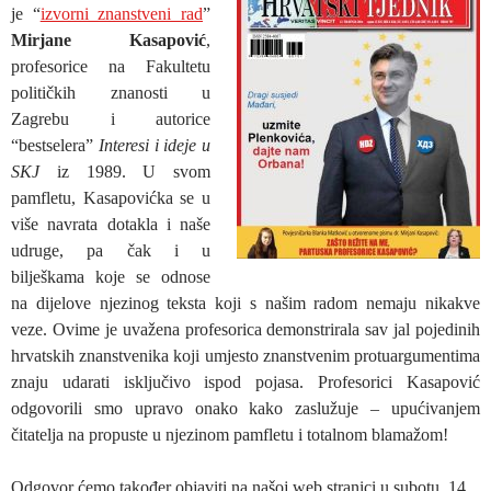
je “
izvorni znanstveni rad
”
Mirjane Kasapović
,
profesorice na Fakultetu
političkih znanosti u
Zagrebu i autorice
“bestselera”
Interesi i ideje u
SKJ
iz 1989. U svom
pamfletu, Kasapovićka se u
više navrata dotakla i naše
udruge, pa čak i u
bilješkama koje se odnose
na dijelove njezinog teksta koji s našim radom nemaju nikakve
veze. Ovime je uvažena profesorica demonstrirala sav jal pojedinih
hrvatskih znanstvenika koji umjesto znanstvenim protuargumentima
znaju udarati isključivo ispod pojasa. Profesorici Kasapović
odgovorili smo upravo onako kako zaslužuje – upućivanjem
čitatelja na propuste u njezinom pamfletu i totalnom blamažom!
Odgovor ćemo također objaviti na našoj web stranici u subotu, 14.