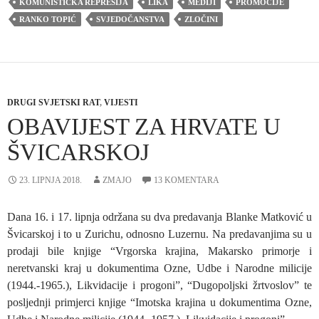
KOMUNISTIČKA REPRESIJA
LIKA
MEDIJI
PROMOCIJE
RANKO TOPIĆ
SVJEDOČANSTVA
ZLOČINI
DRUGI SVJETSKI RAT
,
VIJESTI
OBAVIJEST ZA HRVATE U
ŠVICARSKOJ
23. LIPNJA 2018.
ZMAJO
13 KOMENTARA
Dana 16. i 17. lipnja održana su dva predavanja Blanke Matković u
Švicarskoj i to u Zurichu, odnosno Luzernu. Na predavanjima su u
prodaji bile knjige “Vrgorska krajina, Makarsko primorje i
neretvanski kraj u dokumentima Ozne, Udbe i Narodne milicije
(1944.-1965.), Likvidacije i progoni”, “Dugopoljski žrtvoslov” te
posljednji primjerci knjige “Imotska krajina u dokumentima Ozne,