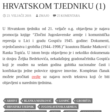
HRVATSKOM TJEDNIKU (1)
23. VELJAČE 2019.
ZMAJO
25 KOMENTARA
U Hrvatskom tjedniku od 21. veljače o.g. objavljena je najava
promocija knjige “Zločini Jugoslavenske armije i komunistička
represija u Lici i gradu Gospiću 1945. godine: Dokumenti,
svjedočanstva i grobišta (1944.-1998.)” koautora Blanke Matković i
Ranka Topića. U istom broju objavljeno je i nekoliko dokumenata
iz dosjea Željka Bedekovića, nekadašnjeg gradonačelnika Gospića
koji je osuđen na sedam godina gubitka nacionalne časti i
konfiskaciju jedne polovice njegove imovine. Kompletan članak
možete pročitati
ovdje
uz najavu novih tekstova koji će biti
objavljeni u narednim tjednima.
ARHIVI
BLANKA MATKOVIĆ
GOSPIĆ
GROBIŠTA
HRVATSKI TJEDNIK
JUGOSLAVENSKA ARMIJA