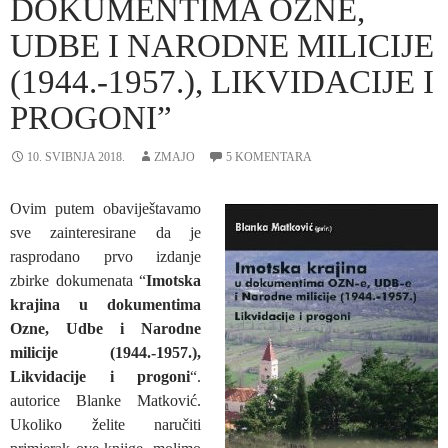
DOKUMENTIMA OZNE,
UDBE I NARODNE MILICIJE
(1944.-1957.), LIKVIDACIJE I
PROGONI”
10. SVIBNJA 2018.
ZMAJO
5 KOMENTARA
Ovim putem obaviještavamo
sve zainteresirane da je
rasprodano prvo izdanje
zbirke dokumenata “
Imotska
krajina u dokumentima
Ozne, Udbe i Narodne
milicije (1944.-1957.),
Likvidacije i progoni
“.
autorice Blanke Matković.
Ukoliko želite naručiti