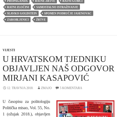
PROPAGANDA
RATNE ŽRTVE
RATNI GUBICI
RATNI ZLOČINI
SAMOSTALNO ISTRAŽIVANJE
SLAVKO GOLDSTEIN
SPOMEN PODRUČJE JASENOVAC
ZAROBLJENICI
ŽRTVE
VIJESTI
U HRVATSKOM TJEDNIKU
OBJAVLJEN NAŠ ODGOVOR
MIRJANI KASAPOVIĆ
12. TRAVNJA 2018.
ZMAJO
5 KOMENTARA
U časopisu za politologiju
Politička misao, Vol. 55, No.
1 (ožujak 2018.), objavljen