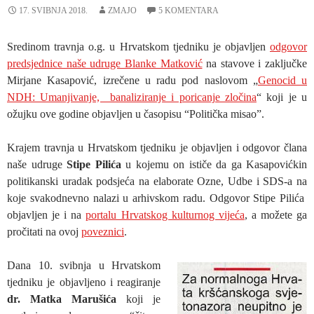
17. SVIBNJA 2018.
ZMAJO
5 KOMENTARA
Sredinom travnja o.g. u Hrvatskom tjedniku je objavljen
odgovor
predsjednice naše udruge Blanke Matković
na stavove i zaključke
Mirjane Kasapović, izrečene u radu pod naslovom „
Genocid u
NDH: Umanjivanje, banaliziranje i poricanje zločina
“ koji je u
ožujku ove godine objavljen u časopisu “Politička misao”.
Krajem travnja u Hrvatskom tjedniku je objavljen i odgovor člana
naše udruge
Stipe Pilića
u kojemu on ističe da ga Kasapovićkin
politikanski uradak podsjeća na elaborate Ozne, Udbe i SDS-a na
koje svakodnevno nalazi u arhivskom radu. Odgovor Stipe Pilića
objavljen je i na
portalu Hrvatskog kulturnog vijeća
, a možete ga
pročitati na ovoj
poveznici
.
Dana 10. svibnja u Hrvatskom
tjedniku je objavljeno i reagiranje
dr. Matka Marušića
koji je