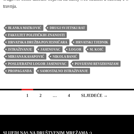
travnja.
BLANKA MATKOVIĆ
DRUGI SVJETSKI RAT
FAKULTET POLITIČKIH ZNANOSTI
HRVATSKA DRUŽBA POVJESNIČARA
HRVATSKI TJEDNIK
ISTRAŽIVANJE
JASENOVAC
LOGOR
M. KOIĆ
MIRJANA KASAPOVIĆ
NIKOLA BANIĆ
POSLIJERATNI LOGOR JASENOVAC
POVIJESNI REVIZIONIZAM
PROPAGANDA
SAMOSTALNO ISTRAŽIVANJE
Navigacija
1
2
…
4
SLJEDEĆE →
za
objave
SLIJEDI NAS NA DRUŠTVENIM MREŽAMA :)