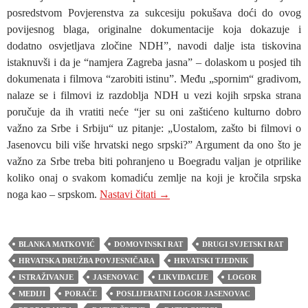
posredstvom Povjerenstva za sukcesiju pokušava doći do ovog
povijesnog blaga, originalne dokumentacije koja dokazuje i
dodatno osvjetljava zločine NDH”, navodi dalje ista tiskovina
istaknuvši i da je “namjera Zagreba jasna” – dolaskom u posjed tih
dokumenata i filmova “zarobiti istinu”. Među „spornim“ gradivom,
nalaze se i filmovi iz razdoblja NDH u vezi kojih srpska strana
poručuje da ih vratiti neće “jer su oni zaštićeno kulturno dobro
važno za Srbe i Srbiju“ uz pitanje: „Uostalom, zašto bi filmovi o
Jasenovcu bili više hrvatski nego srpski?” Argument da ono što je
važno za Srbe treba biti pohranjeno u Boegradu valjan je otprilike
koliko onaj o svakom komadiću zemlje na koji je kročila srpska
BLANKA MATKOVIĆ: OTVOR
noga kao – srpskom.
Nastavi čitati
→
BLANKA MATKOVIĆ
DOMOVINSKI RAT
DRUGI SVJETSKI RAT
HRVATSKA DRUŽBA POVJESNIČARA
HRVATSKI TJEDNIK
ISTRAŽIVANJE
JASENOVAC
LIKVIDACIJE
LOGOR
MEDIJI
PORAĆE
POSLIJERATNI LOGOR JASENOVAC