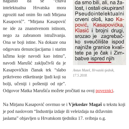
naglasio da se “čitava
intelektualna Hrvatska mora
zgroziti nad onim što radi Mirjana
Kasapović”. “Mirjana Kasapović
ne ide za znanstvenom istinom,
nego za zabranom istraživanja.
Ona se boji istine. Na dokaze ona
odgovara denuncijacijama i starim
lažima koje navodi kao istinu”,
navodi Marušić zaključivši da je
Kasapovićkin članak tek “slabo
Antun Mateš, Hrvatski tjednik,
17.5.2018.
prikriveno etiketiranje ljudi koji su
bolji, učeniji i pošteniji od nje”.
Odgovor Matka Marušića možete pročitati na ovoj
poveznici
.
Na Mirjanu Kasapović osvrnuo se i
Vjekoslav Magaš
u tekstu koji
je pod naslovom “Industrija izdaje ili veleizdaja na državnim
jaslama” objavljen u Hrvatskom tjedniku 17. svibnja o.g.