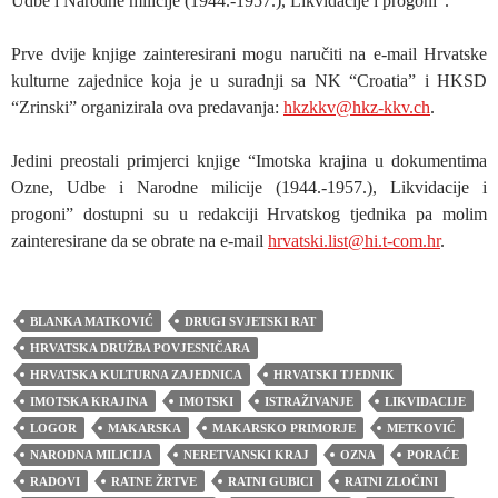
Udbe i Narodne milicije (1944.-1957.), Likvidacije i progoni”.
Prve dvije knjige zainteresirani mogu naručiti na e-mail Hrvatske
kulturne zajednice koja je u suradnji sa NK “Croatia” i HKSD
“Zrinski” organizirala ova predavanja:
hkzkkv@hkz-kkv.ch
.
Jedini preostali primjerci knjige “Imotska krajina u dokumentima
Ozne, Udbe i Narodne milicije (1944.-1957.), Likvidacije i
progoni” dostupni su u redakciji Hrvatskog tjednika pa molim
zainteresirane da se obrate na e-mail
hrvatski.list@hi.t-com.hr
.
BLANKA MATKOVIĆ
DRUGI SVJETSKI RAT
HRVATSKA DRUŽBA POVJESNIČARA
HRVATSKA KULTURNA ZAJEDNICA
HRVATSKI TJEDNIK
IMOTSKA KRAJINA
IMOTSKI
ISTRAŽIVANJE
LIKVIDACIJE
LOGOR
MAKARSKA
MAKARSKO PRIMORJE
METKOVIĆ
NARODNA MILICIJA
NERETVANSKI KRAJ
OZNA
PORAĆE
RADOVI
RATNE ŽRTVE
RATNI GUBICI
RATNI ZLOČINI