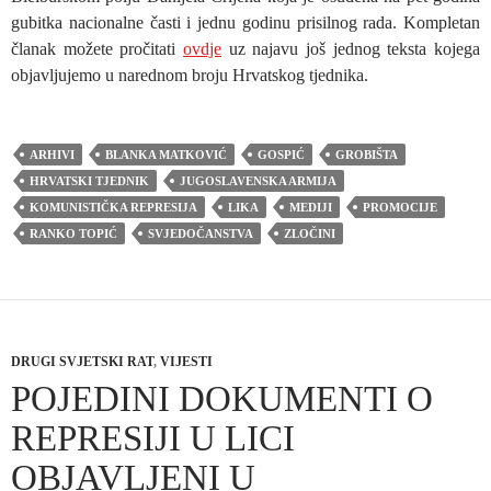
gubitka nacionalne časti i jednu godinu prisilnog rada. Kompletan
članak možete pročitati
ovdje
uz najavu još jednog teksta kojega
objavljujemo u narednom broju Hrvatskog tjednika.
ARHIVI
BLANKA MATKOVIĆ
GOSPIĆ
GROBIŠTA
HRVATSKI TJEDNIK
JUGOSLAVENSKA ARMIJA
KOMUNISTIČKA REPRESIJA
LIKA
MEDIJI
PROMOCIJE
RANKO TOPIĆ
SVJEDOČANSTVA
ZLOČINI
DRUGI SVJETSKI RAT
,
VIJESTI
POJEDINI DOKUMENTI O
REPRESIJI U LICI
OBJAVLJENI U