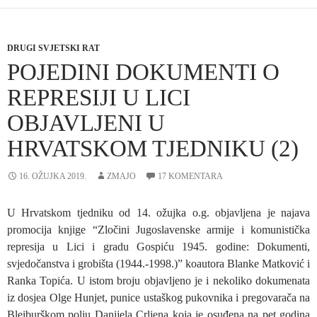
DRUGI SVJETSKI RAT
POJEDINI DOKUMENTI O
REPRESIJI U LICI
OBJAVLJENI U
HRVATSKOM TJEDNIKU (2)
16. OŽUJKA 2019.
ZMAJO
17 KOMENTARA
U Hrvatskom tjedniku od 14. ožujka o.g. objavljena je najava
promocija knjige “Zločini Jugoslavenske armije i komunistička
represija u Lici i gradu Gospiću 1945. godine: Dokumenti,
svjedočanstva i grobišta (1944.-1998.)” koautora Blanke Matković i
Ranka Topića. U istom broju objavljeno je i nekoliko dokumenata
iz dosjea Olge Hunjet, punice ustaškog pukovnika i pregovarača na
Bleiburškom polju Danijela Crljena koja je osuđena na pet godina