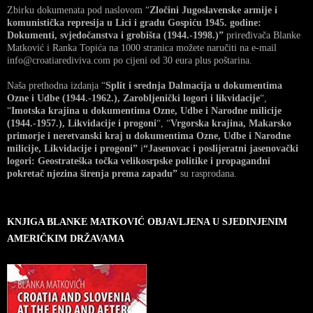
Zbirku dokumenata pod naslovom “
Zločini Jugoslavenske armije i
komunistička represija u Lici i gradu Gospiću 1945. godine:
Dokumenti, svjedočanstva i grobišta (1944.-1998.)”
priređivača Blanke
Matković i Ranka Topića na 1000 stranica možete naručiti na e-mail
info@croatiarediviva.com po cijeni od 30 eura plus poštarina.
Naša prethodna izdanja “
Split i srednja Dalmacija u dokumentima
Ozne i Udbe (1944.-1962.), Zarobljenički logori i likvidacije
“,
“
Imotska krajina u dokumentima Ozne, Udbe i Narodne milicije
(1944.-1957.), Likvidacije i progoni
“, “
Vrgorska krajina, Makarsko
primorje i neretvanski kraj u dokumentima Ozne, Udbe i Narodne
milicije, Likvidacije i progoni”
i
“Jasenovac i poslijeratni jasenovački
logori: Geostrateška točka velikosrpske politike i propagandni
pokretač njezina širenja prema zapadu”
su rasprodana.
KNJIGA BLANKE MATKOVIĆ OBJAVLJENA U SJEDINJENIM
AMERIČKIM DRŽAVAMA