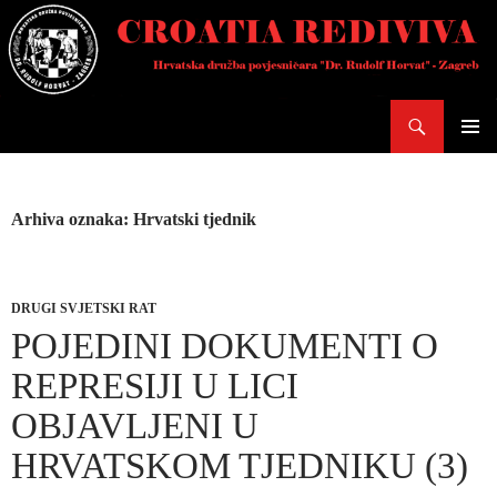
Skoči
do
sadržaja
Pretraži
PRIMAR
IZBORN
Arhiva oznaka: Hrvatski tjednik
DRUGI SVJETSKI RAT
POJEDINI DOKUMENTI O
REPRESIJI U LICI
OBJAVLJENI U
HRVATSKOM TJEDNIKU (3)