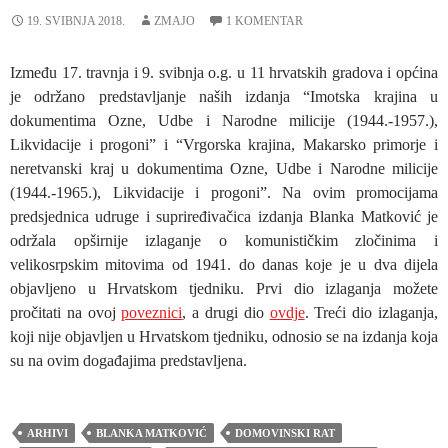
19. SVIBNJA 2018.
ZMAJO
1 KOMENTAR
Između 17. travnja i 9. svibnja o.g. u 11 hrvatskih gradova i općina
je održano predstavljanje naših izdanja “Imotska krajina u
dokumentima Ozne, Udbe i Narodne milicije (1944.-1957.),
Likvidacije i progoni” i “Vrgorska krajina, Makarsko primorje i
neretvanski kraj u dokumentima Ozne, Udbe i Narodne milicije
(1944.-1965.), Likvidacije i progoni”. Na ovim promocijama
predsjednica udruge i supriređivačica izdanja Blanka Matković je
održala opširnije izlaganje o komunističkim zločinima i
velikosrpskim mitovima od 1941. do danas koje je u dva dijela
objavljeno u Hrvatskom tjedniku. Prvi dio izlaganja možete
pročitati na ovoj
poveznici
, a drugi dio
ovdje
. Treći dio izlaganja,
koji nije objavljen u Hrvatskom tjedniku, odnosio se na izdanja koja
su na ovim događajima predstavljena.
ARHIVI
BLANKA MATKOVIĆ
DOMOVINSKI RAT