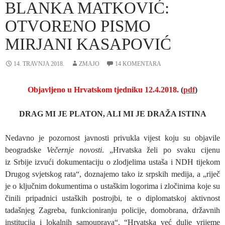
BLANKA MATKOVIĆ:
OTVORENO PISMO
MIRJANI KASAPOVIĆ
14. TRAVNJA 2018.
ZMAJO
14 KOMENTARA
Objavljeno u Hrvatskom tjedniku 12.4.2018.
(
pdf
)
DRAG MI JE PLATON, ALI MI JE DRAŽA ISTINA
Nedavno je pozornost javnosti privukla vijest koju su objavile
beogradske
Večernje novosti
. „Hrvatska želi po svaku cijenu
iz Srbije izvući dokumentaciju o zlodjelima ustaša i NDH tijekom
Drugog svjetskog rata“, doznajemo tako iz srpskih medija, a „riječ
je o ključnim dokumentima o ustaškim logorima i zločinima koje su
činili pripadnici ustaških postrojbi, te o diplomatskoj aktivnost
tadašnjeg Zagreba, funkcioniranju policije, domobrana, državnih
institucija i lokalnih samouprava“. “Hrvatska već dulje vrijeme