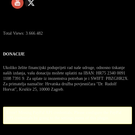
Total Views:
3.666.482
DONACIJE
Ukoliko želite financijski poduprijeti rad naše udruge, odnosno tiskanje
naših izdanja, vašu donaciju možete uplatiti na IBAN: HR75 2340 0091
1108 7391 9. Za uplate iz inozemstva potreban je i SWIFT: PBZGHR2X.
Za primatelja naznačite: Hrvatska družba povjesničara “Dr. Rudolf
Horvat”, Krsišće 25, 10000 Zagreb.
Error! Missing PayPal API credentials. Please configure the PayPal
API credentials by going to the settings menu of this plugin.