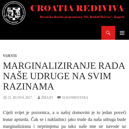
Skoči
do
sadržaja
Pretraži
PRIMAR
IZBORN
VIJESTI
MARGINALIZIRANJE RADA
NAŠE UDRUGE NA SVIM
RAZINAMA
21. RUJNA 2017.
ZMAJO
16 KOMENTARA
Cijeli svijet je pozornica, a u našoj domovini je to jedan poveći
teatar apsurda. Čak se i nakladnici jako trude da naša udruga bude
marginalizirana i neprimjetna pa tako naše ime ne navode uz