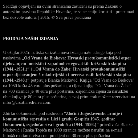
Sadržaji objavljeni na ovim stranicama zaštićeni su prema Zakonu o
autorskim pravima Republike Hrvatske, te se ne smiju koristiti i preuzimati
bez dozvole autora. | 2016. © Sva prava pridržana
PRODAJA NAŠIH IZDANJA
U ožujku 2025. iz tiska su izašla nova izdanja naše udruge koja pod
naslovima
„Od Vrana do Biokova: Hrvatski protukomunistički otpor
djelovanjem imotskih i zapadnohercegovačkih križarskih skupina
(1944.-1951.)”
i
„Od Vrana do Žabe: Hrvatski protukomunistički
otpor djelovanjem širokobrijeških i neretvanskih križarskih skupina
(1944.-1948.)”
potpisuje Blanka Matković. Knjiga “Od Vrana do Biokova”
na 1050 košta 45 eura plus poštarina, a cijena knjige “Od Vrana do Žabe”
na 700 stranica je 40 eura plus poštarina. Zajednička cijena za narudžbu
obje knjige je 80 eura plus poštarina, a svoj primjerak možete rezervirati na
infor@croatiarediviva.com.
Zbirku dokumenata pod naslovom “
Zločini Jugoslavenske armije i
komunistička represija u Lici i gradu Gospiću 1945. godine:
Dokumenti, svjedočanstva i grobišta (1944.-1998.)”
priređivača Blanke
Matković i Ranka Topića na 1000 stranica možete naručiti na e-mail
info@croatiarediviva.com po cijeni od 30 eura plus poštarina.