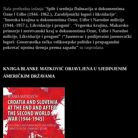
Naša prethodna izdanja “
Split i srednja Dalmacija u dokumentima
Ozne i Udbe (1944.-1962.), Zarobljenički logori i likvidacije
“,
“
Imotska krajina u dokumentima Ozne, Udbe i Narodne milicije
(1944.-1957.), Likvidacije i progoni
“, “
Vrgorska krajina, Makarsko
primorje i neretvanski kraj u dokumentima Ozne, Udbe i Narodne
milicije, Likvidacije i progoni”
i
“Jasenovac i poslijeratni jasenovački
logori: Geostrateška točka velikosrpske politike i propagandni
pokretač njezina širenja prema zapadu”
su rasprodana.
KNJIGA BLANKE MATKOVIĆ OBJAVLJENA U SJEDINJENIM
AMERIČKIM DRŽAVAMA