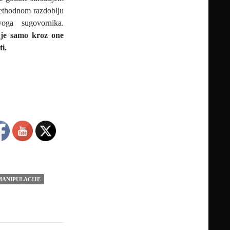
prethodnom razdoblju
oga sugovornika.
e je samo kroz one
i.
MANIPULACIJE