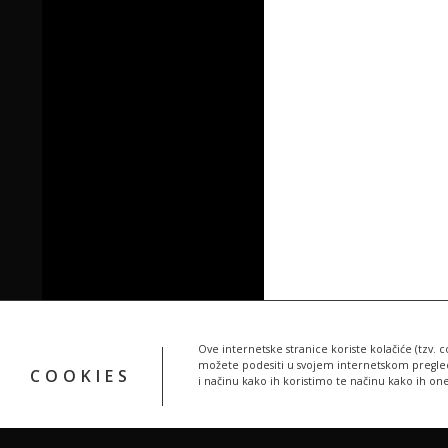
Ove internetske stranice koriste kolačiće (tzv. c
možete podesiti u svojem internetskom pregledn
COOKIES
i načinu kako ih koristimo te načinu kako ih on