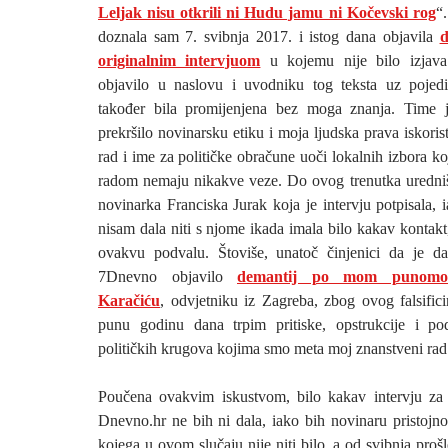
Leljak nisu otkrili ni Hudu jamu ni Kočevski rog
“
doznala sam 7. svibnja 2017. i istog dana objavila
d
originalnim intervjuom
u kojemu nije bilo izjav
objavilo u naslovu i uvodniku tog teksta uz pojedi
također bila promijenjena bez moga znanja. Time j
prekršilo novinarsku etiku i moja ljudska prava iskoris
rad i ime za političke obračune uoči lokalnih izbora 
radom nemaju nikakve veze. Do ovog trenutka uredništ
novinarka Franciska Jurak koja je intervju potpisala, 
nisam dala niti s njome ikada imala bilo kakav kontakt, 
ovakvu podvalu. Štoviše, unatoč činjenici da je da
7Dnevno objavilo
demantij po mom punomoć
Karačiću
, odvjetniku iz Zagreba, zbog ovog falsifici
punu godinu dana trpim pritiske, opstrukcije i po
političkih krugova kojima smo meta moj znanstveni rad 
Poučena ovakvim iskustvom, bilo kakav intervju za 
Dnevno.hr ne bih ni dala, iako bih novinaru pristojno
kojega u ovom slučaju nije niti bilo, a od svibnja pro