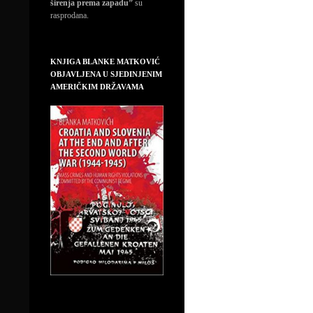
širenja prema zapadu”
su
rasprodana.
KNJIGA BLANKE MATKOVIĆ
OBJAVLJENA U SJEDINJENIM
AMERIČKIM DRŽAVAMA