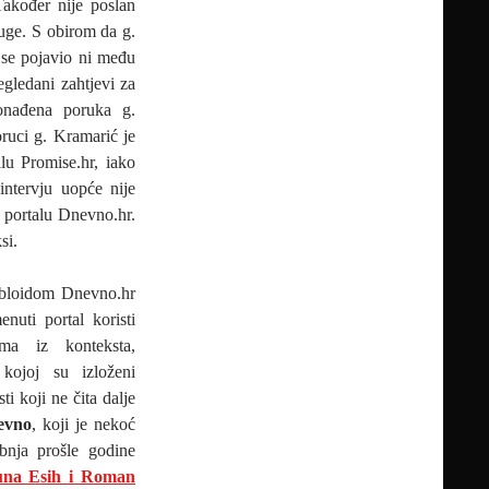
akođer nije poslan
ruge. S obirom da g.
 se pojavio ni među
gledani zahtjevi za
nađena poruka g.
ruci g. Kramarić je
lu Promise.hr, iako
intervju uopće nije
a portalu Dnevno.hr.
si.
tabloidom Dnevno.hr
enuti portal koristi
ma iz konteksta,
 kojoj su izloženi
i koji ne čita dalje
evno
, koji je nekoć
bnja prošle godine
una Esih i Roman