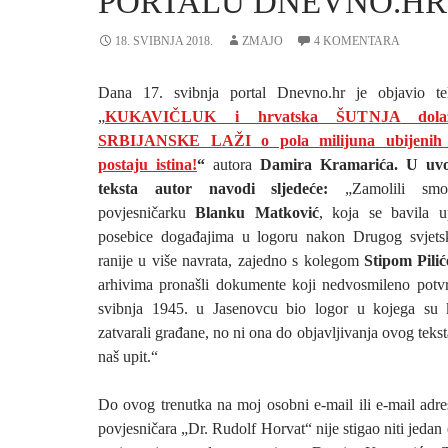
PORTALU DNEVNO.HR
18. SVIBNJA 2018.
ZMAJO
4 KOMENTARA
Dana 17. svibnja portal Dnevno.hr je objavio t
„
KUKAVIČLUK i hrvatska ŠUTNJA dolaz
SRBIJANSKE LAŽI o pola milijuna ubijen
postaju istina!
“
autora
Damira Kramarića. U uvo
teksta autor navodi sljedeće:
„Zamolili smo
povjesničarku
Blanku Matković
, koja se bavila 
posebice događajima u logoru nakon Drugog svjetsk
ranije u više navrata, zajedno s kolegom
Stipom Pili
arhivima pronašli dokumente koji nedvosmileno potv
svibnja 1945. u Jasenovcu bio logor u kojega su k
zatvarali građane, no ni ona do objavljivanja ovog tekst
naš upit.“
Do ovog trenutka na moj osobni e-mail ili e-mail adr
povjesničara „Dr. Rudolf Horvat“ nije stigao niti jedan