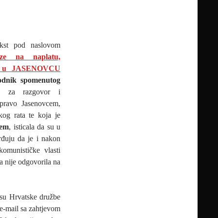
ekst pod naslovom
e na naplatu,
ih u JASENOVCU
dnik spomenutog
 za razgovor i
upravo Jasenovcem,
og rata te koja je
ćem
, isticala da su u
rđuju da je i nakon
omunističke vlasti
a nije odgovorila na
esu Hrvatske družbe
 e-mail sa zahtjevom