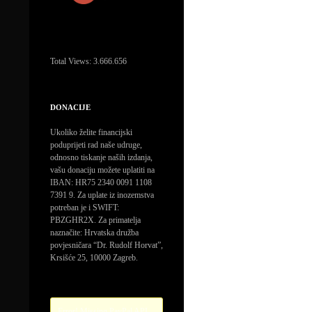
Total Views:
3.666.656
DONACIJE
Ukoliko želite financijski
poduprijeti rad naše udruge,
odnosno tiskanje naših izdanja,
vašu donaciju možete uplatiti na
IBAN: HR75 2340 0091 1108
7391 9. Za uplate iz inozemstva
potreban je i SWIFT:
PBZGHR2X. Za primatelja
naznačite: Hrvatska družba
povjesničara “Dr. Rudolf Horvat”,
Krsišće 25, 10000 Zagreb.
Error! Missing PayPal API