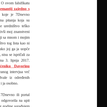
. O ovom falsifikatu
emantij zajedno s
a koje je 7Dnevno
na pitanja koja su
e uredništvo teško
tivši moj znanstveni
koji sa mnom i mojim
vo tog lista kao ni
iako joj ga ja uopće
nisu se ispričali za
na 3. lipnja 2017.
eniku Davorinu
ranog intervjua već
dvale iz određenih
i ja osobno.
7Dnevno ili portal
 odgovorila na upit
šle godine surađujem