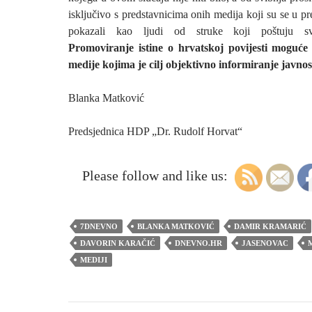
isključivo s predstavnicima onih medija koji su se u 
pokazali kao ljudi od struke koji poštuju sv
Promoviranje istine o hrvatskoj povijesti moguć
medije kojima je cilj objektivno informiranje javnost
Blanka Matković
Predsjednica HDP „Dr. Rudolf Horvat“
Please follow and like us:
7DNEVNO
BLANKA MATKOVIĆ
DAMIR KRAMARIĆ
DAVORIN KARAČIĆ
DNEVNO.HR
JASENOVAC
MEDIJI