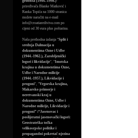
grobišta (1944.-1998.)”
priređivača Blanke Matković i
Ranka Topića na 1000 stranica
možete naručiti na e-mail
info@croatiarediviva.com po
cijeni od 30 eura plus poštarina.
Naša prethodna izdanja “
Split i
srednja Dalmacija u
dokumentima Ozne i Udbe
(1944.-1962.), Zarobljenički
logori i likvidacije
“, “
Imotska
krajina u dokumentima Ozne,
Udbe i Narodne milicije
(1944.-1957.), Likvidacije i
progoni
“, “
Vrgorska krajina,
Makarsko primorje i
neretvanski kraj u
dokumentima Ozne, Udbe i
Narodne milicije, Likvidacije i
progoni”
i
“Jasenovac i
poslijeratni jasenovački logori:
Geostrateška točka
velikosrpske politike i
propagandni pokretač njezina