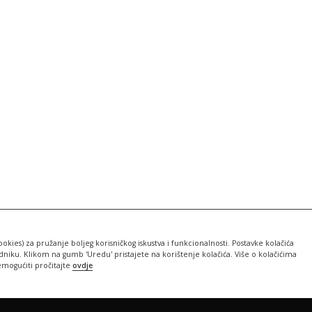
ookies) za pružanje boljeg korisničkog iskustva i funkcionalnosti. Postavke kolačića
iku. Klikom na gumb 'Uredu' pristajete na korištenje kolačića. Više o kolačićima
emogućiti pročitajte
ovdje