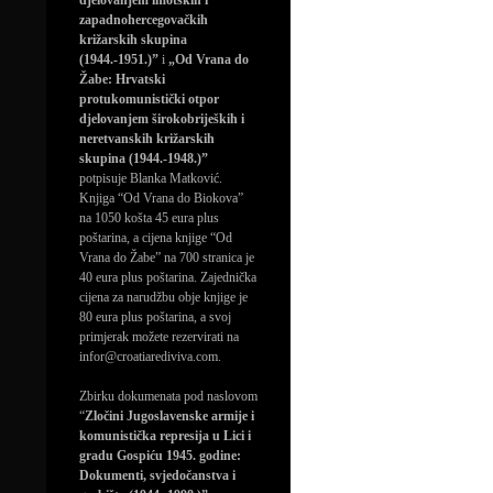
djelovanjem imotskih i
zapadnohercegovačkih
križarskih skupina
(1944.-1951.)”
i
„Od Vrana do
Žabe: Hrvatski
protukomunistički otpor
djelovanjem širokobrijeških i
neretvanskih križarskih
skupina (1944.-1948.)”
potpisuje Blanka Matković.
Knjiga “Od Vrana do Biokova”
na 1050 košta 45 eura plus
poštarina, a cijena knjige “Od
Vrana do Žabe” na 700 stranica je
40 eura plus poštarina. Zajednička
cijena za narudžbu obje knjige je
80 eura plus poštarina, a svoj
primjerak možete rezervirati na
infor@croatiarediviva.com.
Zbirku dokumenata pod naslovom
“
Zločini Jugoslavenske armije i
komunistička represija u Lici i
gradu Gospiću 1945. godine:
Dokumenti, svjedočanstva i