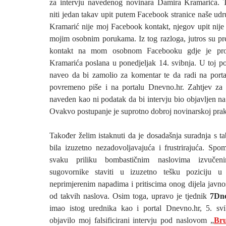
za intervju navedenog novinara Damira Kramarića. T
niti jedan takav upit putem Facebook stranice naše ud
Kramarić nije moj Facebook kontakt, njegov upit nije
mojim osobnim porukama. Iz tog razloga, jutros su pre
kontakt na mom osobnom Facebooku gdje je pro
Kramarića poslana u ponedjeljak 14. svibnja. U toj po
naveo da bi zamolio za komentar te da radi na porta
povremeno piše i na portalu Dnevno.hr. Zahtjev za 
naveden kao ni podatak da bi intervju bio objavljen n
Ovakvo postupanje je suprotno dobroj novinarskoj prak
Također želim istaknuti da je dosadašnja suradnja s 
bila izuzetno nezadovoljavajuća i frustrirajuća. Spom
svaku priliku bombastičnim naslovima izvučeni
sugovornike staviti u izuzetno tešku poziciju u
neprimjerenim napadima i pritiscima onog dijela javnost
od takvih naslova. Osim toga, upravo je tjednik
7Dn
imao istog urednika kao i portal Dnevno.hr, 5. svi
objavilo moj falsificirani intervju pod naslovom „
Br