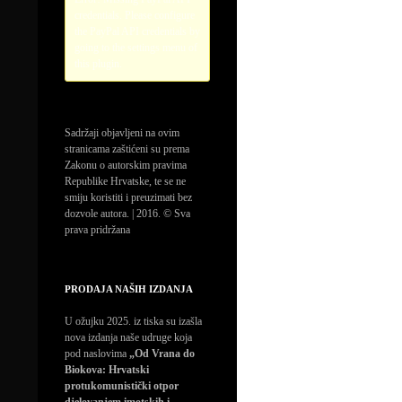
credentials. Please configure
the PayPal API credentials by
going to the settings menu of
this plugin.
Sadržaji objavljeni na ovim
stranicama zaštićeni su prema
Zakonu o autorskim pravima
Republike Hrvatske, te se ne
smiju koristiti i preuzimati bez
dozvole autora. | 2016. © Sva
prava pridržana
PRODAJA NAŠIH IZDANJA
U ožujku 2025. iz tiska su izašla
nova izdanja naše udruge koja
pod naslovima
„Od Vrana do
Biokova: Hrvatski
protukomunistički otpor