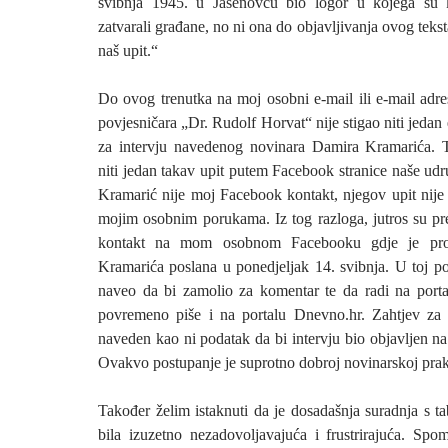
svibnja 1945. u Jasenovcu bio logor u kojega su k
zatvarali građane, no ni ona do objavljivanja ovog tekst
naš upit.“
Do ovog trenutka na moj osobni e-mail ili e-mail adr
povjesničara „Dr. Rudolf Horvat“ nije stigao niti jedan
za intervju navedenog novinara Damira Kramarića. T
niti jedan takav upit putem Facebook stranice naše ud
Kramarić nije moj Facebook kontakt, njegov upit nije
mojim osobnim porukama. Iz tog razloga, jutros su pre
kontakt na mom osobnom Facebooku gdje je pro
Kramarića poslana u ponedjeljak 14. svibnja. U toj po
naveo da bi zamolio za komentar te da radi na porta
povremeno piše i na portalu Dnevno.hr. Zahtjev za 
naveden kao ni podatak da bi intervju bio objavljen n
Ovakvo postupanje je suprotno dobroj novinarskoj prak
Također želim istaknuti da je dosadašnja suradnja s 
bila izuzetno nezadovoljavajuća i frustrirajuća. Spom