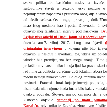
svaku priliku bombastičnim naslovima izvučeni
sugovornike staviti u izuzetno tešku poziciju u
neprimjerenim napadima i pritiscima onog dijela javnost
od takvih naslova. Osim toga, upravo je tjednik
7Dn
imao istog urednika kao i portal Dnevno.hr, 5. svi
objavilo moj falsificirani intervju pod naslovom „
Br
Leljak nisu otkrili ni Hudu jamu ni Kočevski rog
“
doznala sam 7. svibnja 2017. i istog dana objavila
d
originalnim intervjuom
u kojemu nije bilo izjav
objavilo u naslovu i uvodniku tog teksta uz pojedi
također bila promijenjena bez moga znanja. Time j
prekršilo novinarsku etiku i moja ljudska prava iskoris
rad i ime za političke obračune uoči lokalnih izbora 
radom nemaju nikakve veze. Do ovog trenutka uredništ
novinarka Franciska Jurak koja je intervju potpisala, 
nisam dala niti s njome ikada imala bilo kakav kontakt, 
ovakvu podvalu. Štoviše, unatoč činjenici da je da
7Dnevno objavilo
demantij po mom punomoć
Karačiću
, odvjetniku iz Zagreba, zbog ovog falsifici