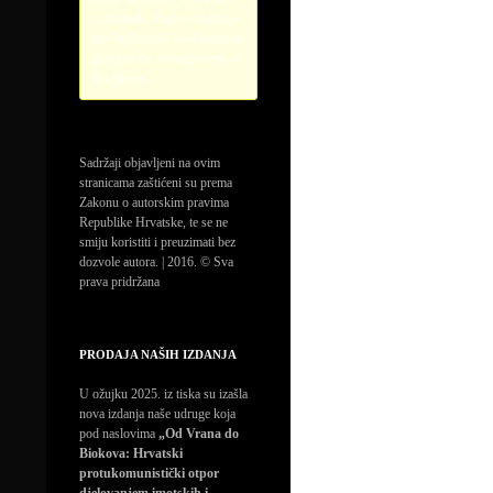
credentials. Please configure
the PayPal API credentials by
going to the settings menu of
this plugin.
Sadržaji objavljeni na ovim
stranicama zaštićeni su prema
Zakonu o autorskim pravima
Republike Hrvatske, te se ne
smiju koristiti i preuzimati bez
dozvole autora. | 2016. © Sva
prava pridržana
PRODAJA NAŠIH IZDANJA
U ožujku 2025. iz tiska su izašla
nova izdanja naše udruge koja
pod naslovima
„Od Vrana do
Biokova: Hrvatski
protukomunistički otpor