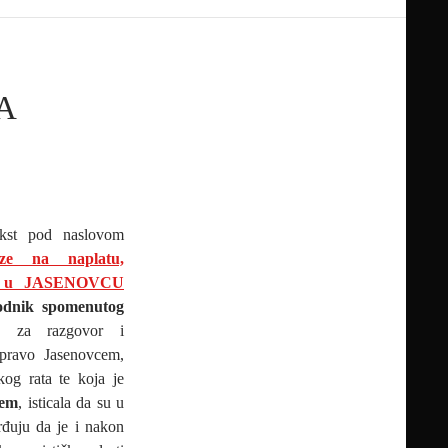
A
ekst pod naslovom
e na naplatu,
ih u JASENOVCU
dnik spomenutog
 za razgovor i
upravo Jasenovcem,
og rata te koja je
ćem
, isticala da su u
rđuju da je i nakon