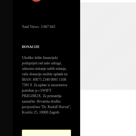
Total Views:
3.667.045
DONACIJE
Ukoliko želite financijski
poduprijeti rad naše udruge,
odnosno tiskanje naših izdanja,
vašu donaciju možete uplatiti na
IBAN: HR75 2340 0091 1108
7391 9. Za uplate iz inozemstva
potreban je i SWIFT:
PBZGHR2X. Za primatelja
naznačite: Hrvatska družba
povjesničara “Dr. Rudolf Horvat”,
Krsišće 25, 10000 Zagreb.
Error! Missing PayPal API