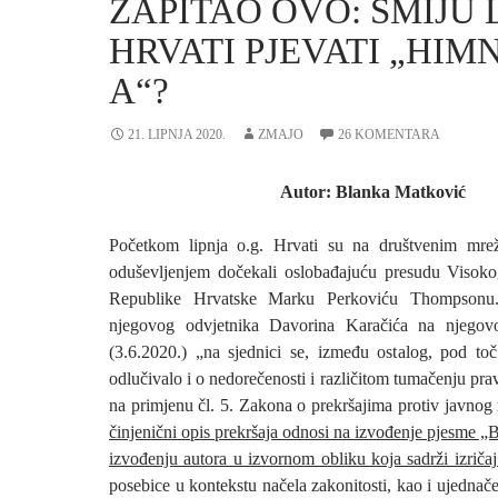
ZAPITAO OVO: SMIJU 
HRVATI PJEVATI „HIM
A“?
21. LIPNJA 2020.
ZMAJO
26 KOMENTARA
Autor: Blanka Matković
Početkom lipnja o.g. Hrvati su na društvenim mre
oduševljenjem dočekali oslobađajuću presudu Visoko
Republike Hrvatske Marku Perkoviću Thompsonu
njegovog odvjetnika Davorina Karačića na njego
(3.6.2020.) „na sjednici se, između ostalog, pod to
odlučivalo i o nedorečenosti i različitom tumačenju p
na primjenu čl. 5. Zakona o prekršajima protiv javnog 
činjenični opis prekršaja odnosi na izvođenje pjesme 
izvođenju autora u izvornom obliku koja sadrži izrič
posebice u kontekstu načela zakonitosti, kao i ujednač