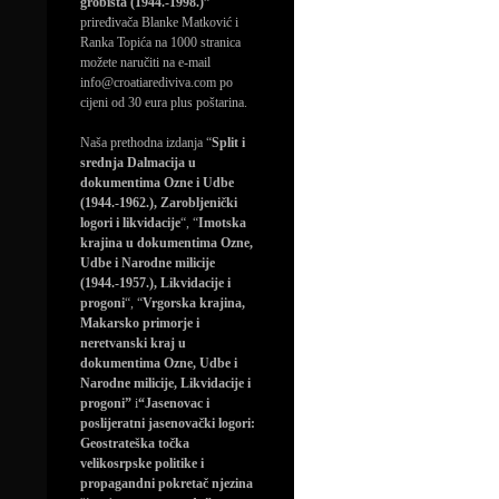
grobišta (1944.-1998.)”
priređivača Blanke Matković i
Ranka Topića na 1000 stranica
možete naručiti na e-mail
info@croatiarediviva.com po
cijeni od 30 eura plus poštarina.
Naša prethodna izdanja “
Split i
srednja Dalmacija u
dokumentima Ozne i Udbe
(1944.-1962.), Zarobljenički
logori i likvidacije
“, “
Imotska
krajina u dokumentima Ozne,
Udbe i Narodne milicije
(1944.-1957.), Likvidacije i
progoni
“, “
Vrgorska krajina,
Makarsko primorje i
neretvanski kraj u
dokumentima Ozne, Udbe i
Narodne milicije, Likvidacije i
progoni”
i
“Jasenovac i
poslijeratni jasenovački logori:
Geostrateška točka
velikosrpske politike i
propagandni pokretač njezina