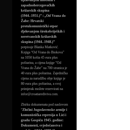
djelovanjem imotskih i
zapadnohercegovačkih
križarskih skupina
(1944.-1951.)”
i
„Od Vrana do
Žabe: Hrvatski
protukomunistički otpor
djelovanjem širokobrijeških i
neretvanskih križarskih
skupina (1944.-1948.)”
potpisuje Blanka Matković.
Knjiga “Od Vrana do Biokova”
na 1050 košta 45 eura plus
poštarina, a cijena knjige “Od
Vrana do Žabe” na 700 stranica je
40 eura plus poštarina. Zajednička
cijena za narudžbu obje knjige je
80 eura plus poštarina, a svoj
primjerak možete rezervirati na
infor@croatiarediviva.com.
Zbirku dokumenata pod naslovom
“
Zločini Jugoslavenske armije i
komunistička represija u Lici i
gradu Gospiću 1945. godine:
Dokumenti, svjedočanstva i