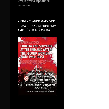
širenja prema zapadu”
su
rasprodana.
KNJIGA BLANKE MATKOVIĆ
OBJAVLJENA U SJEDINJENIM
AMERIČKIM DRŽAVAMA