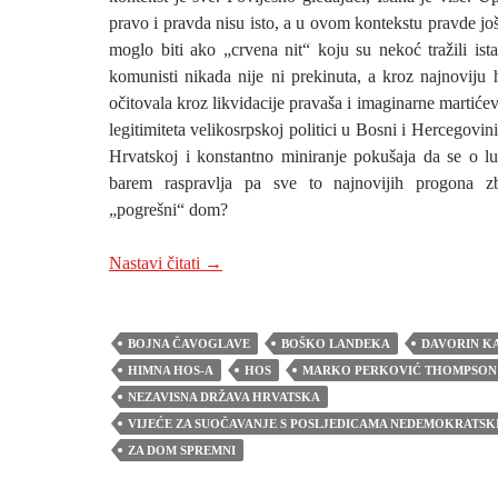
pravo i pravda nisu isto, a u ovom kontekstu pravde jo
moglo biti ako „crvena nit“ koju su nekoć tražili ist
komunisti nikada nije ni prekinuta, a kroz najnoviju 
očitovala kroz likvidacije pravaša i imaginarne martićev
legitimiteta velikosrpskoj politici u Bosni i Hercegovini
Hrvatskoj i konstantno miniranje pokušaja da se o l
barem raspravlja pa sve to najnovijih progona z
„pogrešni“ dom?
NEDAVNU OSLOBAĐAJUĆU PRESUDU
Nastavi čitati
→
BOJNA ČAVOGLAVE
BOŠKO LANDEKA
DAVORIN K
HIMNA HOS-A
HOS
MARKO PERKOVIĆ THOMPSON
NEZAVISNA DRŽAVA HRVATSKA
VIJEĆE ZA SUOČAVANJE S POSLJEDICAMA NEDEMOKRATSK
ZA DOM SPREMNI