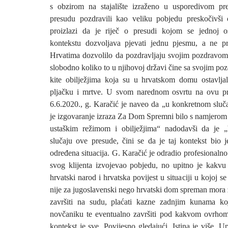
s obzirom na stajalište izraženo u usporedivom pr
presudu pozdravili kao veliku pobjedu preskočivši 
proizlazi da je riječ o presudi kojom se jednoj
kontekstu dozvoljava pjevati jednu pjesmu, a ne p
Hrvatima dozvolilo da pozdravljaju svojim pozdravo
slobodno koliko to u njihovoj državi čine sa svojim poz
kite obilježjima koja su u hrvatskom domu ostavlja
pljačku i mrtve. U svom narednom osvrtu na ovu p
6.6.2020., g. Karačić je naveo da „u konkretnom sluča
je izgovaranje izraza Za Dom Spremni bilo s namjerom
ustaškim režimom i obilježjima“ nadodavši da je „
slučaju ove presude, čini se da je taj kontekst bio 
određena situacija. G. Karačić je odradio profesionalno 
svog klijenta izvojevao pobjedu, no upitno je kakvu
hrvatski narod i hrvatska povijest u situaciji u kojoj s
nije za jugoslavenski nego hrvatski dom spreman mora za
završiti na sudu, plaćati kazne zadnjim kunama k
novčaniku te eventualno završiti pod kakvom ovrhom
kontekst je sve. Povijesno gledajući, Istina je više. U