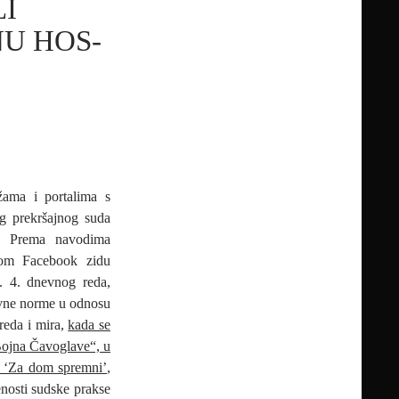
LI
NU HOS-
žama i portalima s
g prekršajnog suda
. Prema navodima
vom Facebook zidu
č. 4. dnevnog reda,
ravne norme u odnosu
reda i mira,
kada se
„Bojna Čavoglave“, u
aj ‘Za dom spremni’
,
enosti sudske prakse