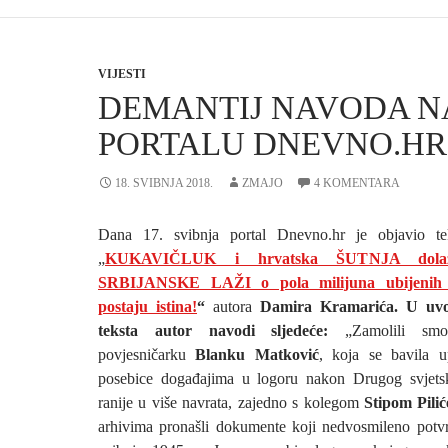
VIJESTI
DEMANTIJ NAVODA N
PORTALU DNEVNO.HR
18. SVIBNJA 2018.
ZMAJO
4 KOMENTARA
Dana 17. svibnja portal Dnevno.hr je objavio t
„
KUKAVIČLUK i hrvatska ŠUTNJA dolaz
SRBIJANSKE LAŽI o pola milijuna ubijen
postaju istina!
“
autora
Damira Kramarića. U uvo
teksta autor navodi sljedeće:
„Zamolili smo
povjesničarku
Blanku Matković
, koja se bavila 
posebice događajima u logoru nakon Drugog svjetsk
ranije u više navrata, zajedno s kolegom
Stipom Pili
arhivima pronašli dokumente koji nedvosmileno potv