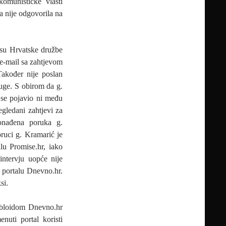
omunističke vlasti
a nije odgovorila na
esu Hrvatske družbe
 e-mail sa zahtjevom
akođer nije poslan
ruge. S obirom da g.
 se pojavio ni među
gledani zahtjevi za
nađena poruka g.
ruci g. Kramarić je
lu Promise.hr, iako
intervju uopće nije
a portalu Dnevno.hr.
si.
tabloidom Dnevno.hr
enuti portal koristi