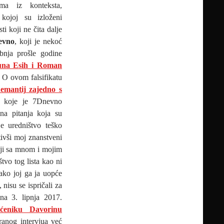
ma iz konteksta,
 kojoj su izloženi
i koji ne čita dalje
evno
, koji je nekoć
bnja prošle godine
una Esih i Roman
. O ovom falsifikatu
emantij zajedno s
a koje je 7Dnevno
na pitanja koja su
e uredništvo teško
tivši moj znanstveni
koji sa mnom i mojim
vo tog lista kao ni
iako joj ga ja uopće
nisu se ispričali za
na 3. lipnja 2017.
eniku Davorinu
ranog intervjua već