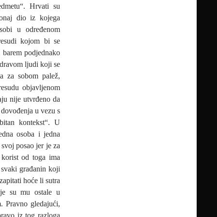
edmetu“. Hrvati su
onaj dio iz kojega
 osobi u određenom
resudi kojom bi se
m barem podjednako
dravom ljudi koji se
la za sobom palež,
resudu objavljenom
ju nije utvrđeno da
 dovođenja u vezu s
bitan kontekst“. U
jedna osoba i jedna
svoj posao jer je za
 korist od toga ima
e svaki građanin koji
pitati hoće li sutra
oje su mu ostale u
. Pravno gledajući,
pravo iz tog razloga