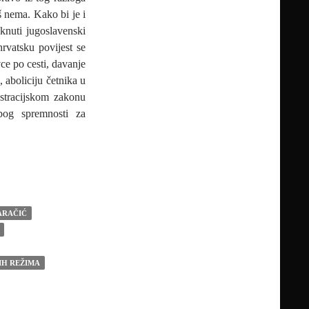
š nema. Kako bi je i
aknuti jugoslavenski
hrvatsku povijest se
ce po cesti, davanje
, aboliciju četnika u
ustracijskom zakonu
bog spremnosti za
 M.P.THOMPSONU HRVATI SU DOČEKALI KAO POBJEDU IAK
ARAČIĆ
IH REŽIMA