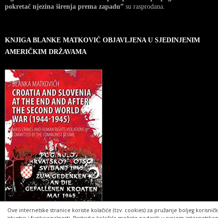
pokretač njezina širenja prema zapadu”
su rasprodana.
KNJIGA BLANKE MATKOVIĆ OBJAVLJENA U SJEDINJENIM
AMERIČKIM DRŽAVAMA
Ove internetske stranice koriste kolačiće (tzv. cookies) za pružanje boljeg korisnič