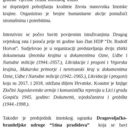
se doprinijeti poboljšanju kvalitete života stanovnika Imotske
krajine. Organizirao je brojne humanitarne akcije pomažući
siromašnima i potrebitima.
Intenzivno se počeo baviti povijesnim istraživanjima Drugog
svjetskog rata i poraća prije tri godine kao član HDP “Dr. Rudolf
Horvat”. Sudjelovao je u organizaciji predstavljanja dviju zbirki
dokumenata (
Imotska krajina u dokumentima Ozne, Udbe i
Narodne milicije (1944.-1957.), Likvidacije i progoni
i
Vrgorska
krajina, Makarsko primorje i neretvanski kraj u dokumentima
Ozne, Udbe i Narodne milicije (1942.-1965.), Likvidacije i progoni
)
koja su 2017. i 2018. održana diljem Hrvatske. Koautor je knjige
Zločini Jugoslavenske armije i komunistička represija u Lici i gradu
Gospiću 1945. godine: Dokumenti, svjedočanstva i grobišta
(1944.-1998.)
.
Također je predsjednik imotskog ogranka
Dragovoljačko-
braniteljske udruge “Stina pradidova”
koja se bavi