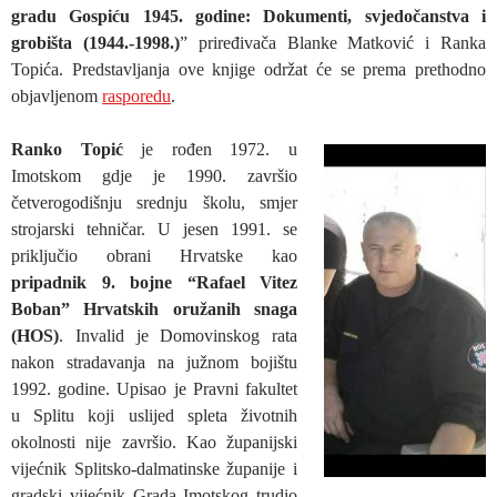
gradu Gospiću 1945. godine: Dokumenti, svjedočanstva i
grobišta (1944.-1998.)
” priređivača Blanke Matković i Ranka
Topića. Predstavljanja ove knjige održat će se prema prethodno
objavljenom
rasporedu
.
Ranko Topić
je rođen 1972. u
Imotskom gdje je 1990. završio
četverogodišnju srednju školu, smjer
strojarski tehničar. U jesen 1991. se
priključio obrani Hrvatske kao
pripadnik 9. bojne “Rafael Vitez
Boban” Hrvatskih oružanih snaga
(HOS)
. Invalid je Domovinskog rata
nakon stradavanja na južnom bojištu
1992. godine. Upisao je Pravni fakultet
u Splitu koji uslijed spleta životnih
okolnosti nije završio. Kao županijski
vijećnik Splitsko-dalmatinske županije i
gradski vijećnik Grada Imotskog trudio