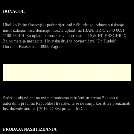
DONACIJE
Ukoliko želite financijski poduprijeti rad naše udruge, odnosno tiskanje
naših izdanja, vašu donaciju možete uplatiti na IBAN: HR75 2340 0091
1108 7391 9. Za uplate iz inozemstva potreban je i SWIFT: PBZGHR2X.
Za primatelja naznačite: Hrvatska družba povjesničara “Dr. Rudolf
Horvat”, Krsišće 25, 10000 Zagreb.
Error! Missing PayPal API credentials. Please configure the PayPal
API credentials by going to the settings menu of this plugin.
Sadržaji objavljeni na ovim stranicama zaštićeni su prema Zakonu o
autorskim pravima Republike Hrvatske, te se ne smiju koristiti i preuzimati
bez dozvole autora. | 2016. © Sva prava pridržana
PRODAJA NAŠIH IZDANJA