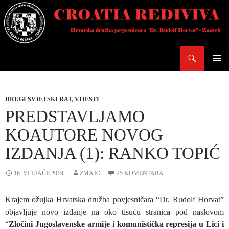
Skoči
do
sadržaja
Pretraži
PRIMAR
IZBORN
DRUGI SVJETSKI RAT
,
VIJESTI
PREDSTAVLJAMO
KOAUTORE NOVOG
IZDANJA (1): RANKO TOPIĆ
16. VELJAČE 2019.
ZMAJO
25 KOMENTARA
Krajem ožujka Hrvatska družba povjesničara “Dr. Rudolf Horvat”
objavljuje novo izdanje na oko tisuću stranica pod naslovom
“
Zločini Jugoslavenske armije i komunistička represija u Lici i