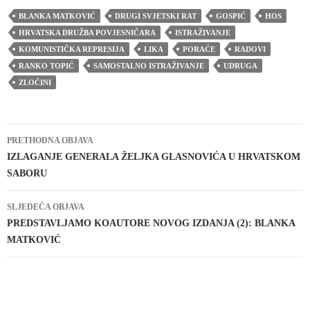
BLANKA MATKOVIĆ
DRUGI SVJETSKI RAT
GOSPIĆ
HOS
HRVATSKA DRUŽBA POVJESNIČARA
ISTRAŽIVANJE
KOMUNISTIČKA REPRESIJA
LIKA
PORAĆE
RADOVI
RANKO TOPIĆ
SAMOSTALNO ISTRAŽIVANJE
UDRUGA
ZLOČINI
Navigacija
PRETHODNA OBJAVA
objava
IZLAGANJE GENERALA ŽELJKA GLASNOVIĆA U HRVATSKOM
SABORU
SLJEDEĆA OBJAVA
PREDSTAVLJAMO KOAUTORE NOVOG IZDANJA (2): BLANKA
MATKOVIĆ