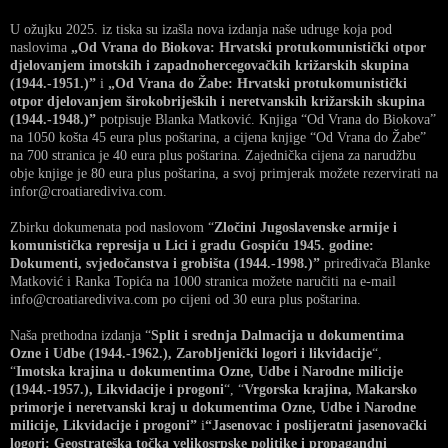
U ožujku 2025. iz tiska su izašla nova izdanja naše udruge koja pod
naslovima
„Od Vrana do Biokova: Hrvatski protukomunistički otpor
djelovanjem imotskih i zapadnohercegovačkih križarskih skupina
(1944.-1951.)”
i
„Od Vrana do Žabe: Hrvatski protukomunistički
otpor djelovanjem širokobrijeških i neretvanskih križarskih skupina
(1944.-1948.)”
potpisuje Blanka Matković. Knjiga “Od Vrana do Biokova”
na 1050 košta 45 eura plus poštarina, a cijena knjige “Od Vrana do Žabe”
na 700 stranica je 40 eura plus poštarina. Zajednička cijena za narudžbu
obje knjige je 80 eura plus poštarina, a svoj primjerak možete rezervirati na
infor@croatiarediviva.com.
Zbirku dokumenata pod naslovom “
Zločini Jugoslavenske armije i
komunistička represija u Lici i gradu Gospiću 1945. godine:
Dokumenti, svjedočanstva i grobišta (1944.-1998.)”
priređivača Blanke
Matković i Ranka Topića na 1000 stranica možete naručiti na e-mail
info@croatiarediviva.com po cijeni od 30 eura plus poštarina.
Naša prethodna izdanja “
Split i srednja Dalmacija u dokumentima
Ozne i Udbe (1944.-1962.), Zarobljenički logori i likvidacije
“,
“
Imotska krajina u dokumentima Ozne, Udbe i Narodne milicije
(1944.-1957.), Likvidacije i progoni
“, “
Vrgorska krajina, Makarsko
primorje i neretvanski kraj u dokumentima Ozne, Udbe i Narodne
milicije, Likvidacije i progoni”
i
“Jasenovac i poslijeratni jasenovački
logori: Geostrateška točka velikosrpske politike i propagandni