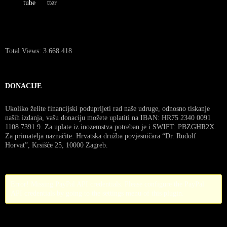
Total Views:
3.668.418
DONACIJE
Ukoliko želite financijski poduprijeti rad naše udruge, odnosno tiskanje
naših izdanja, vašu donaciju možete uplatiti na IBAN: HR75 2340 0091
1108 7391 9. Za uplate iz inozemstva potreban je i SWIFT: PBZGHR2X.
Za primatelja naznačite: Hrvatska družba povjesničara “Dr. Rudolf
Horvat”, Krsišće 25, 10000 Zagreb.
Error! Missing PayPal API credentials. Please configure the PayPal
API credentials by going to the settings menu of this plugin.