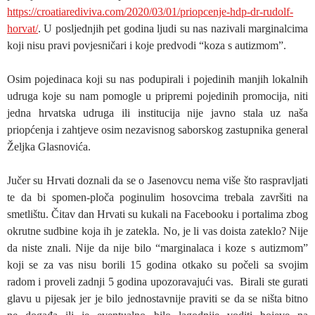
https://croatiarediviva.com/2020/03/01/priopcenje-hdp-dr-rudolf-
horvat/
. U posljednjih pet godina ljudi su nas nazivali marginalcima
koji nisu pravi povjesničari i koje predvodi “koza s autizmom”.
Osim pojedinaca koji su nas podupirali i pojedinih manjih lokalnih
udruga koje su nam pomogle u pripremi pojedinih promocija, niti
jedna hrvatska udruga ili institucija nije javno stala uz naša
priopćenja i zahtjeve osim nezavisnog saborskog zastupnika general
Željka Glasnovića.
Jučer su Hrvati doznali da se o Jasenovcu nema više što raspravljati
te da bi spomen-ploča poginulim hosovcima trebala završiti na
smetlištu. Čitav dan Hrvati su kukali na Facebooku i portalima zbog
okrutne sudbine koja ih je zatekla. No, je li vas doista zateklo? Nije
da niste znali. Nije da nije bilo “marginalaca i koze s autizmom”
koji se za vas nisu borili 15 godina otkako su počeli sa svojim
radom i proveli zadnji 5 godina upozoravajući vas. Birali ste gurati
glavu u pijesak jer je bilo jednostavnije praviti se da se ništa bitno