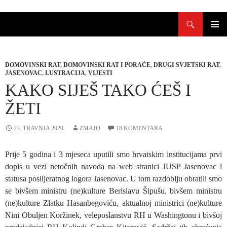
Skoči
Pretraži
do
sadržaja
PRIMAR
IZBORN
DOMOVINSKI RAT
,
DOMOVINSKI RAT I PORAĆE
,
DRUGI SVJETSKI RAT
,
JASENOVAC
,
LUSTRACIJA
,
VIJESTI
KAKO SIJEŠ TAKO ĆEŠ I
ŽETI
23. TRAVNJA 2020.
ZMAJO
18 KOMENTARA
Prije 5 godina i 3 mjeseca uputili smo hrvatskim institucijama prvi
dopis u vezi netočnih navoda na web stranici JUSP Jasenovac i
statusa poslijeratnog logora Jasenovac. U tom razdoblju obratili smo
se bivšem ministru (ne)kulture Berislavu Šipušu, bivšem ministru
(ne)kulture Zlatku Hasanbegoviću, aktualnoj ministrici (ne)kulture
Nini Obuljen Koržinek, veleposlanstvu RH u Washingtonu i bivšoj