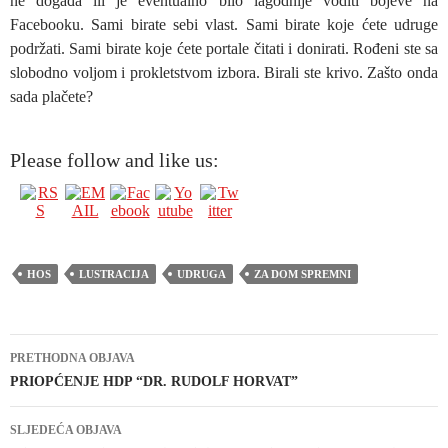
ne događa ili je eventualno bilo lagodnije voditi bojeve na
Facebooku. Sami birate sebi vlast. Sami birate koje ćete udruge
podržati. Sami birate koje ćete portale čitati i donirati. Rođeni ste sa
slobodno voljom i prokletstvom izbora. Birali ste krivo. Zašto onda
sada plačete?
Please follow and like us:
HOS
LUSTRACIJA
UDRUGA
ZA DOM SPREMNI
Navigacija
PRETHODNA OBJAVA
objava
PRIOPĆENJE HDP “DR. RUDOLF HORVAT”
SLJEDEĆA OBJAVA