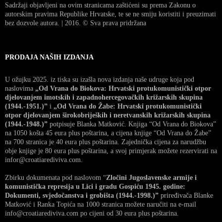
Sadržaji objavljeni na ovim stranicama zaštićeni su prema Zakonu o
autorskim pravima Republike Hrvatske, te se ne smiju koristiti i preuzimati
bez dozvole autora. | 2016. © Sva prava pridržana
PRODAJA NAŠIH IZDANJA
U ožujku 2025. iz tiska su izašla nova izdanja naše udruge koja pod
naslovima
„Od Vrana do Biokova: Hrvatski protukomunistički otpor
djelovanjem imotskih i zapadnohercegovačkih križarskih skupina
(1944.-1951.)”
i
„Od Vrana do Žabe: Hrvatski protukomunistički
otpor djelovanjem širokobrijeških i neretvanskih križarskih skupina
(1944.-1948.)”
potpisuje Blanka Matković. Knjiga “Od Vrana do Biokova”
na 1050 košta 45 eura plus poštarina, a cijena knjige “Od Vrana do Žabe”
na 700 stranica je 40 eura plus poštarina. Zajednička cijena za narudžbu
obje knjige je 80 eura plus poštarina, a svoj primjerak možete rezervirati na
infor@croatiarediviva.com.
Zbirku dokumenata pod naslovom “
Zločini Jugoslavenske armije i
komunistička represija u Lici i gradu Gospiću 1945. godine:
Dokumenti, svjedočanstva i grobišta (1944.-1998.)”
priređivača Blanke
Matković i Ranka Topića na 1000 stranica možete naručiti na e-mail
info@croatiarediviva.com po cijeni od 30 eura plus poštarina.