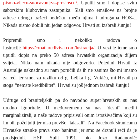
pismo-vijecu-suocavanje-s-prosloscu/
. Uputili smo i dopise svim
saborskim klubovima zastupnika. Slali smo emailove na brojne
adrese udruga tražeći podršku, među njima i udrugama HOS-a.
Nikada nismo dobili niti jedan odgovor. Hrvati su izabrali šutnju!
Pripremili smo i nekoliko radova o
lustraciji:
https://croatiarediviva.com/lustracija/
. U vezi te teme smo
uputili dopis na preko 50 adresa hrvatskih organizacija diljem
svijeta. Nitko nam nikada nije odgovorio. Pojedini Hrvati iz
Australije naknadno su nam poručili da ih ne zanima što mi imamo
za reći jer smo, za razliku od g. Leljka i g. Vukića, mi Hrvati pa
stoga “nemate kredibilitet”. Hrvati su još jednom izabrali šutnju!
Udruge od braniteljskih pa do navodno super-hrvatskih su nas
uredno ignorirale. U međuvremenu su nas “desni” mediji
marginalizirali, a naše radove pripisivali onim istraživačima koji su
im bili poželjniji jer nisu previše “talasali”. Na Facebook stranicama
Hrvatske stranke prava smo banirani jer smo se drznuli reći da je
predsjednik HSP Split 1991. bio Jozo Radanović: