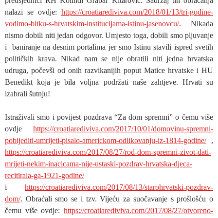
predsjednici RH Kolindi Grabar Kitarović. Sadržaj tih obraćanja
nalazi se ovdje:
https://croatiarediviva.com/2018/01/13/tri-godine-
vodimo-bitku-s-hrvatskim-institucijama-istinu-jasenovcu/
. Nikada
nismo dobili niti jedan odgovor. Umjesto toga, dobili smo pljuvanje
i baniranje na desnim portalima jer smo Istinu stavili ispred svetih
političkih krava. Nikad nam se nije obratili niti jedna hrvatska
udruga, počevši od onih razvikanijih poput Matice hrvatske i HU
Benedikt koja je bila voljna podržati naše zahtjeve. Hrvati su
izabrali šutnju!
Istraživali smo i povijest pozdrava “Za dom spremni” o čemu više
ovdje
https://croatiarediviva.com/2017/10/01/domovinu-spremni-
pobijediti-umrijeti-pisalo-americkom-odlikovanju-iz-1814-godine/
,
https://croatiarediviva.com/2017/08/27/rod-dom-spremni-zivot-dati-
mrijeti-nekim-inacicama-nije-ustaski-pozdrav-hrvatska-djeca-
recitirala-ga-1921-godine/
i
https://croatiarediviva.com/2017/08/13/starohrvatski-pozdrav-
dom/
. Obraćali smo se i tzv. Vijeću za suočavanje s prošlošću o
čemu više ovdje:
https://croatiarediviva.com/2017/08/27/otvoreno-