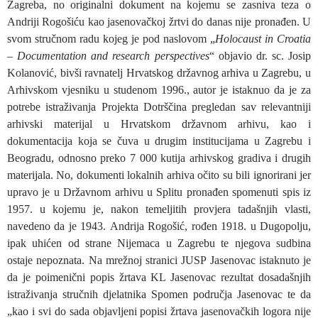
Zagreba, no originalni dokument na kojemu se zasniva teza o
Andriji Rogošiću kao jasenovačkoj žrtvi do danas nije pronađen. U
svom stručnom radu kojeg je pod naslovom „
Holocaust in Croatia
– Documentation and research perspectives
“ objavio dr. sc. Josip
Kolanović, bivši ravnatelj Hrvatskog državnog arhiva u Zagrebu, u
Arhivskom vjesniku u studenom 1996., autor je istaknuo da je za
potrebe istraživanja Projekta Dotrščina pregledan sav relevantniji
arhivski materijal u Hrvatskom državnom arhivu, kao i
dokumentacija koja se čuva u drugim institucijama u Zagrebu i
Beogradu, odnosno preko 7 000 kutija arhivskog gradiva i drugih
materijala. No, dokumenti lokalnih arhiva očito su bili ignorirani jer
upravo je u Državnom arhivu u Splitu pronađen spomenuti spis iz
1957. u kojemu je, nakon temeljitih provjera tadašnjih vlasti,
navedeno da je 1943. Andrija Rogošić, rođen 1918. u Dugopolju,
ipak uhićen od strane Nijemaca u Zagrebu te njegova sudbina
ostaje nepoznata. Na mrežnoj stranici JUSP Jasenovac istaknuto je
da je poimenični popis žrtava KL Jasenovac rezultat dosadašnjih
istraživanja stručnih djelatnika Spomen područja Jasenovac te da
„kao i svi do sada objavljeni popisi žrtava jasenovačkih logora nije