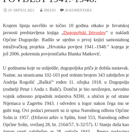
19. SRPNJA 2021.
ZMAJO
26 KOMENTARA
Krajem lipnja navršilo se točno 10 godina otkako je hrvatskoj
javnosti predstavljena knjiga „
Dugopoljski žrtvoslov
“ u nakladi
Općine Dugopolje. Radilo se ujedno o prvoj knjizi samostalnog
istraživačkog projekta „Hrvatska povijest 1941.-1948.“ kojega je
još 2006. pokrenula povjesničarka Blanka Matković.
U godinama koje su uslijedile, dugopoljska priča je dobila nastavak.
Naime, na stranicama 102-103 pod rednim brojem 343 zabilježen je
Andrija Rogošić „Baškić“ rođen 11. ožujka 1918. u Dugopolju
(roditelji Petar i Anđa r. Balić). Dotični je bio neoženjen, navodno
vojnik odnosno pripadnik redarstva NDH, a uhićen je od strane
Nijemaca u Zagrebu 1943. i odveden u logor nakon čega mu se
gubi trag. Ovi podaci preuzeti su iz spisa Narodnog odbora Općine
Solin iz 1957. (Državni arhiv u Splitu, fond 553, Narodnog odbor
Općine Solin, svežanj 28, br. 2164/57, S-32/57). U Stanju duša kao
datum smrti zabilježen je 28. veljače 1943. Prema podacima