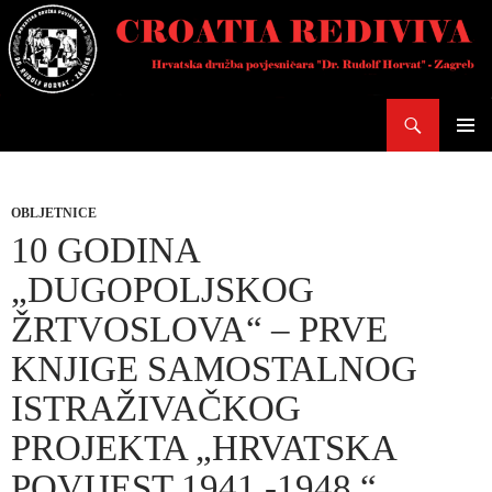
Skoči
do
sadržaja
Pretraži
PRIMAR
IZBORN
OBLJETNICE
10 GODINA
„DUGOPOLJSKOG
ŽRTVOSLOVA“ – PRVE
KNJIGE SAMOSTALNOG
ISTRAŽIVAČKOG
PROJEKTA „HRVATSKA
POVIJEST 1941.-1948.“