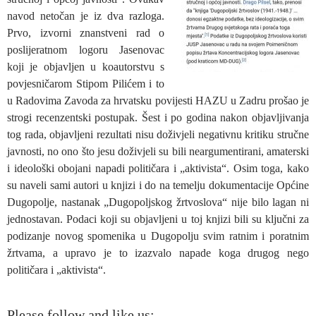
navod netočan je iz dva razloga.
Prvo, izvorni znanstveni rad o
poslijeratnom logoru Jasenovac
koji je objavljen u koautorstvu s
povjesničarom Stipom Pilićem i to
u Radovima Zavoda za hrvatsku povijesti HAZU u Zadru prošao je
strogi recenzentski postupak. Šest i po godina nakon objavljivanja
tog rada, objavljeni rezultati nisu doživjeli negativnu kritiku stručne
javnosti, no ono što jesu doživjeli su bili neargumentirani, amaterski
i ideološki obojani napadi političara i „aktivista“. Osim toga, kako
su naveli sami autori u knjizi i do na temelju dokumentacije Općine
Dugopolje, nastanak „Dugopoljskog žrtvoslova“ nije bilo lagan ni
jednostavan. Podaci koji su objavljeni u toj knjizi bili su ključni za
podizanje novog spomenika u Dugopolju svim ratnim i poratnim
žrtvama, a upravo je to izazvalo napade koga drugog nego
političara i „aktivista“.
Please follow and like us: