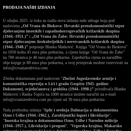
PRODAJA NAŠIH IZDANJA
U ožujku 2025. iz tiska su izašla nova izdanja naše udruge koja pod
naslovima
„Od Vrana do Biokova: Hrvatski protukomunistički otpor
djelovanjem imotskih i zapadnohercegovačkih križarskih skupina
(1944.-1951.)”
i
„Od Vrana do Žabe: Hrvatski protukomunistički
otpor djelovanjem širokobrijeških i neretvanskih križarskih skupina
(1944.-1948.)”
potpisuje Blanka Matković. Knjiga “Od Vrana do Biokova”
na 1050 košta 45 eura plus poštarina, a cijena knjige “Od Vrana do Žabe”
na 700 stranica je 40 eura plus poštarina. Zajednička cijena za narudžbu
obje knjige je 80 eura plus poštarina, a svoj primjerak možete rezervirati na
infor@croatiarediviva.com.
Zbirku dokumenata pod naslovom “
Zločini Jugoslavenske armije i
komunistička represija u Lici i gradu Gospiću 1945. godine:
Dokumenti, svjedočanstva i grobišta (1944.-1998.)”
priređivača Blanke
Matković i Ranka Topića na 1000 stranica možete naručiti na e-mail
info@croatiarediviva.com po cijeni od 30 eura plus poštarina.
Naša prethodna izdanja “
Split i srednja Dalmacija u dokumentima
Ozne i Udbe (1944.-1962.), Zarobljenički logori i likvidacije
“,
“
Imotska krajina u dokumentima Ozne, Udbe i Narodne milicije
(1944.-1957.), Likvidacije i progoni
“, “
Vrgorska krajina, Makarsko