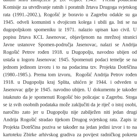
Komisije za utvrđivanje ratnih i poratnih žrtava Drugoga svjetskog
rata (1991.-2002.), Rogošić je boravio u Zagrebu odakle su ga
1945. odveli komunisti s dvojicom kolega i ubili ga. Isti se na
dugopoljskom spomeniku iz 1971. nalazio upisan kao civil. U
popisu žrtava KCL Jasenovac, objavljenom na mrežnoj stranici
Javne ustanove Spomen-područja Jasenovac, nalazi se Andrija
Rogošić Petrov rođen 1918. u Dugopolju, navodno ubijen od
ustaša u logoru Jasenovac 1945. Spomenuti podaci temelje se na
jednom jedinom izvoru i to na podacima tzv. Projekta Dotrščina
(1980.-1985.). Prema tom izvoru, Rogošić Andrija Petrov rođen
1918. u Dugopolju kraj Splita, uhićen je 1944. i odveden u
Jasenovac gdje je 1945. navodno ubijen. U dokumentu je također
istaknuto da je spomenuti Rogošić bio policajac u Zagrebu. Stoga
se iz svih osobnih podataka može zaključiti da je riječ o istoj osobi,
naročito zato jer u Dugopolju nije zabilježen niti jedan drugi
Andrija Rogošić stradao tijekom Drugog svjetskog rata. Zapis iz
Projekta Dotrščina poziva se također na jedan jedini izvor i to na
kartoteku Zbirke arhivskog gradiva za povijest radničkog pokreta