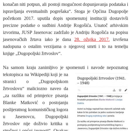
konačan niti potpun, ali postoji mogućnost dopunjavanja podataka i
ispravljanja eventualnih pogrešaka“. Stoga je Općina Dugopolje
početkom 2017. uputila dopis spomenutoj instituciji dostavivši
precizne podatke o sudbini Andrije Rogošića. Unatoč arhivskim
izvorima, JUSP Jasenovac zadržalo je Andriju Rogošića na popisu
jasenovačkih žrtava iako je dana
28. ožujka 2017.
izvršena
nadopuna o ostalim verzijama o njegovoj smrti i to na temelju
knjige „Dugopoljski žrtvoslov“.
Na samom kraju zanimljivo je spomenuti i navode nepoznatog
tekstopisca na Wikipediji koji je na
stranici o „Dugopoljskom
žrtvoslovu“ maliciozno naveo da
„za razliku od primjerice pisanja
Blanke Matković o postojanju
poslijeratnog komunističkog logora
u Jasenovcu, Dugopoljski
žrtvoslov nije doživio kritika u
stručnoj i općoj javnosti“. Ovakav