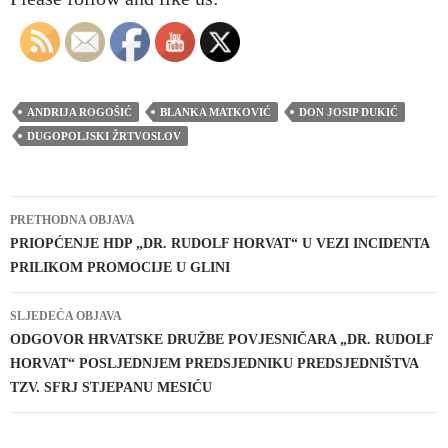
ANDRIJA ROGOŠIĆ
BLANKA MATKOVIĆ
DON JOSIP DUKIĆ
DUGOPOLJSKI ŽRTVOSLOV
Navigacija
PRETHODNA OBJAVA
objava
PRIOPĆENJE HDP „DR. RUDOLF HORVAT“ U VEZI INCIDENTA
PRILIKOM PROMOCIJE U GLINI
SLJEDEĆA OBJAVA
ODGOVOR HRVATSKE DRUŽBE POVJESNIČARA „DR. RUDOLF
HORVAT“ POSLJEDNJEM PREDSJEDNIKU PREDSJEDNIŠTVA
TZV. SFRJ STJEPANU MESIĆU