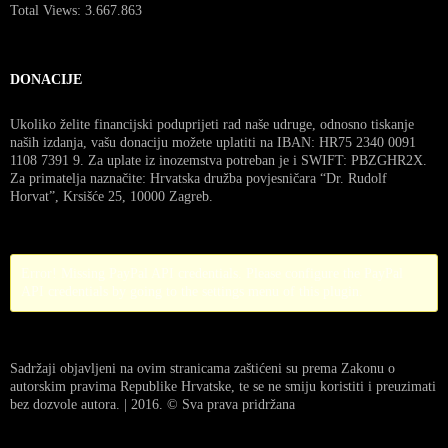
Total Views:
3.667.863
DONACIJE
Ukoliko želite financijski poduprijeti rad naše udruge, odnosno tiskanje
naših izdanja, vašu donaciju možete uplatiti na IBAN: HR75 2340 0091
1108 7391 9. Za uplate iz inozemstva potreban je i SWIFT: PBZGHR2X.
Za primatelja naznačite: Hrvatska družba povjesničara “Dr. Rudolf
Horvat”, Krsišće 25, 10000 Zagreb.
Error! Missing PayPal API credentials. Please configure the PayPal
API credentials by going to the settings menu of this plugin.
Sadržaji objavljeni na ovim stranicama zaštićeni su prema Zakonu o
autorskim pravima Republike Hrvatske, te se ne smiju koristiti i preuzimati
bez dozvole autora. | 2016. © Sva prava pridržana