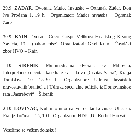
29.9.
ZADAR
, Dvorana Matice hrvatske – Ogranak Zadar, Don
Ive Prodana 1, 19 h. Organizator: Matica hrvatska – Ogranak
Zadar
30.9.
KNIN
, Dvorana Crkve Gospe Velikoga Hrvatskog Krsnog
Zavjeta, 19 h (nakon mise). Organizatori: Grad Knin i Časnički
zbor HVO – Knin
1.10.
ŠIBENIK
, Multimedijalna dvorana sv. Mihovila,
Interpretacijski centar katedrale sv. Jakova „Civitas Sacra“, Kralja
Tomislava 10, 18.30 h. Organizatori: Udruga hrvatskih
pravoslavnih branitelja i Udruga specijalne policije iz Domovinskog
rata „Jastrebovi“ – Šibenik
2.10.
LOVINAC
, Kulturno-informativni centar Lovinac, Ulica dr.
Franje Tuđmana 15, 19 h. Organizator: HDP „Dr. Rudolf Horvat“
Veselimo se vašem dolasku!