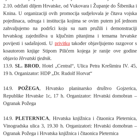
2.10. održati diljem Hrvatske, od Vukovara i Županje do Šibenika i
Knina. U organizaciji ovih promocija sudjelovala je čitava vojska
pojedinaca, udruga i institucija kojima se ovim putem još jednom
zahvaljujemo na podršci koju su nam pružili i demonstraciji
hrvatskog zajedništva u ključnim pitanjima i temama hrvatske
povijesti i sadašnjosti. U
privitku
također objavljujemo razgovor s
koautorom knjige
Stipom Pilićem
kojega je ranije ove godine
objavio
Hrvatski tjednik
.
13.9.
SL. BROD
, Hotel „Central“, Ulica Petra Krešimira IV. 45,
19 h. Organizator: HDP „Dr. Rudolf Horvat“
14.9.
POŽEGA
, Hrvatsko planinarsko društvo Gojzerica,
Republike Hrvatske 1c, 17 h. Organizator: Hrvatski domobran –
Ogranak Požega
14.9.
PLETERNICA
, Hrvatska knjižnica i čitaonica Pleternica,
Vinogradska ulica 3, 19.30 h. Organizatori: Hrvatski domobran –
Ogranak Požega i Hrvatska knjižnica i čitaonica Pleternica