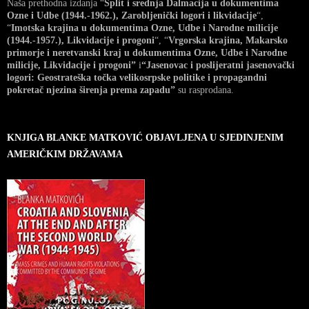
Naša prethodna izdanja “
Split i srednja Dalmacija u dokumentima
Ozne i Udbe (1944.-1962.), Zarobljenički logori i likvidacije
“,
“
Imotska krajina u dokumentima Ozne, Udbe i Narodne milicije
(1944.-1957.), Likvidacije i progoni
“, “
Vrgorska krajina, Makarsko
primorje i neretvanski kraj u dokumentima Ozne, Udbe i Narodne
milicije, Likvidacije i progoni”
i
“Jasenovac i poslijeratni jasenovački
logori: Geostrateška točka velikosrpske politike i propagandni
pokretač njezina širenja prema zapadu”
su rasprodana.
KNJIGA BLANKE MATKOVIĆ OBJAVLJENA U SJEDINJENIM
AMERIČKIM DRŽAVAMA