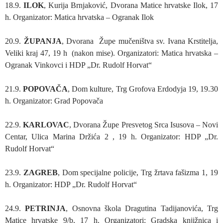
18.9.
ILOK
, Kurija Brnjaković, Dvorana Matice hrvatske Ilok, 17
h. Organizator: Matica hrvatska – Ogranak Ilok
20.9.
ŽUPANJA
, Dvorana Župe mučeništva sv. Ivana Krstitelja,
Veliki kraj 47, 19 h (nakon mise). Organizatori: Matica hrvatska –
Ogranak Vinkovci i HDP „Dr. Rudolf Horvat“
21.9.
POPOVAČA
, Dom kulture, Trg Grofova Erdodyja 19, 19.30
h. Organizator: Grad Popovača
22.9.
KARLOVAC
, Dvorana Župe Presvetog Srca Isusova – Novi
Centar, Ulica Marina Držića 2 , 19 h. Organizator: HDP „Dr.
Rudolf Horvat“
23.9.
ZAGREB
, Dom specijalne policije, Trg žrtava fašizma 1, 19
h. Organizator: HDP „Dr. Rudolf Horvat“
24.9.
PETRINJA
, Osnovna škola Dragutina Tadijanovića, Trg
Matice hrvatske 9/b, 17 h. Organizatori: Gradska knjižnica i