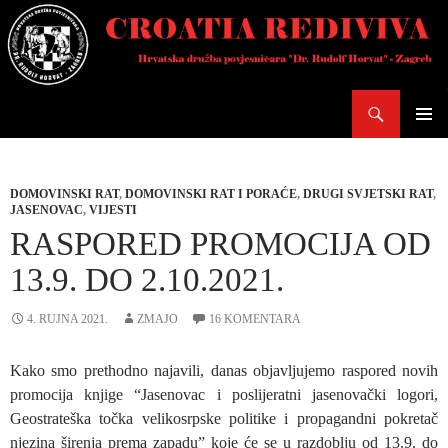
Skoči
do
sadržaja
Pretraži
PRIMAR
IZBORN
DOMOVINSKI RAT
,
DOMOVINSKI RAT I PORAĆE
,
DRUGI SVJETSKI RAT
,
JASENOVAC
,
VIJESTI
RASPORED PROMOCIJA OD
13.9. DO 2.10.2021.
4. RUJNA 2021.
ZMAJO
16 KOMENTARA
Kako smo prethodno najavili, danas objavljujemo raspored novih
promocija knjige “Jasenovac i poslijeratni jasenovački logori,
Geostrateška točka velikosrpske politike i propagandni pokretač
njezina širenja prema zapadu” koje će se u razdoblju od 13.9. do