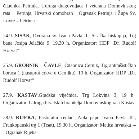
čitaonica Petrinja, Udruga dragovoljaca i veterana Domovinskog
rata – Petrinja, Hrvatski domobran – Ogranak Petrinja i Župa Sv.
Lovre – Petrinja
24.9.
SISAK
, Dvorana sv. Ivana Pavla II., Sisačka biskupija, Trg
bana Josipa Jelačića 9, 19.30 h. Organizator: HDP „Dr. Rudolf
Horvat“
25.9.
GROBNIK
–
ČAVLE
, Čitaonica Cernik, Trg antifašističkih
boraca 1 (nasuprot crkve u Cerniku), 19 h. Organizator: HDP „Dr.
Rudolf Horvat“
27.9.
KASTAV
,Gradska vijećnica, Trg Lokvina 3, 19 h.
Organizator: Udruga hrvatskih branitelja Domovinskog rata Kastav
28.9.
RIJEKA
, Pastoralni centar „Aula pape Ivana Pavla II“,
Frankopanski trg 1 (Trsat), 19.30 h. Organizator: Matica hrvatska –
Ogranak Rijeka