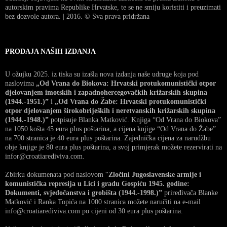
autorskim pravima Republike Hrvatske, te se ne smiju koristiti i preuzimati
bez dozvole autora. | 2016. © Sva prava pridržana
PRODAJA NAŠIH IZDANJA
U ožujku 2025. iz tiska su izašla nova izdanja naše udruge koja pod
naslovima
„Od Vrana do Biokova: Hrvatski protukomunistički otpor
djelovanjem imotskih i zapadnohercegovačkih križarskih skupina
(1944.-1951.)”
i
„Od Vrana do Žabe: Hrvatski protukomunistički
otpor djelovanjem širokobrijeških i neretvanskih križarskih skupina
(1944.-1948.)”
potpisuje Blanka Matković. Knjiga “Od Vrana do Biokova”
na 1050 košta 45 eura plus poštarina, a cijena knjige “Od Vrana do Žabe”
na 700 stranica je 40 eura plus poštarina. Zajednička cijena za narudžbu
obje knjige je 80 eura plus poštarina, a svoj primjerak možete rezervirati na
infor@croatiarediviva.com.
Zbirku dokumenata pod naslovom “
Zločini Jugoslavenske armije i
komunistička represija u Lici i gradu Gospiću 1945. godine:
Dokumenti, svjedočanstva i grobišta (1944.-1998.)”
priređivača Blanke
Matković i Ranka Topića na 1000 stranica možete naručiti na e-mail
info@croatiarediviva.com po cijeni od 30 eura plus poštarina.