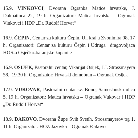
15.9.
VINKOVCI
, Dvorana Ogranka Matice hrvatske, J.
Dalmatinca 22, 19 h. Organizatori: Matica hrvatska – Ogranak
Vinkovci i HDP „Dr. Rudolf Horvat“
16.9.
ČEPIN
, Centar za kulturu Čepin, Ul. kralja Zvonimira 98, 17
h. Organizatori: Centar za kulturu Čepin i Udruga dragovoljaca
HOS-a Osječko-baranjske županije
16.9.
OSIJEK
, Pastoralni centar, Vikarijat Osijek, J.J. Strossmayera
58, 19.30 h. Organizator: Hrvatski domobran – Ogranak Osijek
17.9.
VUKOVAR
, Pastoralni centar sv. Bono, Samostanska ulica
5, 19 h. Organizatori: Matica hrvatska – Ogranak Vukovar i HDP
„Dr. Rudolf Horvat“
18.9.
ĐAKOVO
, Dvorana Župe Svih Svetih, Strossmayerov trg 1,
11 h. Organizator: HOZ Jazovka – Ogranak Đakovo