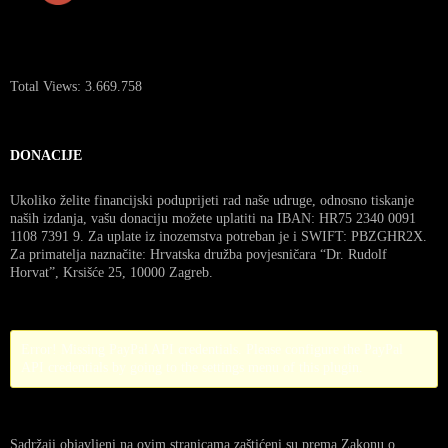
Total Views:
3.669.758
DONACIJE
Ukoliko želite financijski poduprijeti rad naše udruge, odnosno tiskanje
naših izdanja, vašu donaciju možete uplatiti na IBAN: HR75 2340 0091
1108 7391 9. Za uplate iz inozemstva potreban je i SWIFT: PBZGHR2X.
Za primatelja naznačite: Hrvatska družba povjesničara “Dr. Rudolf
Horvat”, Krsišće 25, 10000 Zagreb.
Error! Missing PayPal API credentials. Please configure the PayPal
API credentials by going to the settings menu of this plugin.
Sadržaji objavljeni na ovim stranicama zaštićeni su prema Zakonu o