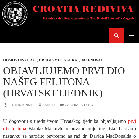
Skoči
do
sadržaja
Pretraži
PRIMAR
IZBORN
DOMOVINSKI RAT
,
DRUGI SVJETSKI RAT
,
JASENOVAC
OBJAVLJUJEMO PRVI DIO
NAŠEG FELJTONA
(HRVATSKI TJEDNIK)
5. RUJNA 2021.
ZMAJO
22 KOMENTARA
U dogovoru s uredništvom Hrvatskog tjednika objavljujemo
prvi
dio feljtona
Blanke Matković u novom broju tog lista. U ovom
nastavku se naročito osvrćemo na rad dr. Davida MacDonalda o