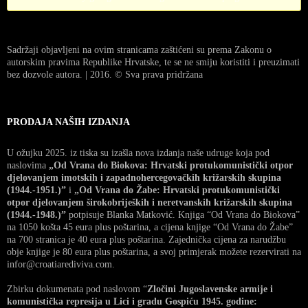
Sadržaji objavljeni na ovim stranicama zaštićeni su prema Zakonu o
autorskim pravima Republike Hrvatske, te se ne smiju koristiti i preuzimati
bez dozvole autora. | 2016. © Sva prava pridržana
PRODAJA NAŠIH IZDANJA
U ožujku 2025. iz tiska su izašla nova izdanja naše udruge koja pod
naslovima
„Od Vrana do Biokova: Hrvatski protukomunistički otpor
djelovanjem imotskih i zapadnohercegovačkih križarskih skupina
(1944.-1951.)”
i
„Od Vrana do Žabe: Hrvatski protukomunistički
otpor djelovanjem širokobrijeških i neretvanskih križarskih skupina
(1944.-1948.)”
potpisuje Blanka Matković. Knjiga “Od Vrana do Biokova”
na 1050 košta 45 eura plus poštarina, a cijena knjige “Od Vrana do Žabe”
na 700 stranica je 40 eura plus poštarina. Zajednička cijena za narudžbu
obje knjige je 80 eura plus poštarina, a svoj primjerak možete rezervirati na
infor@croatiarediviva.com.
Zbirku dokumenata pod naslovom “
Zločini Jugoslavenske armije i
komunistička represija u Lici i gradu Gospiću 1945. godine: