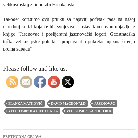
velikosrpskoj zlouporabi Holokausta.
Također koristimo ovu priliku za najaviti početak rada na našoj
narednoj knjizi koja će biti svojevrsni nastavak nedavno objavljene
knjige “Jasenovac i poslijeratni jasenovački logori, Geostrateška
točka velikosrpske politike i propagandni pokretač njezina širenja
prema zapadu”.
Please follow and like us:
BLANKA MATKOVIĆ
DAVID MACDONALD
JASENOVAC
VELIKOSRPSKA IDEOLOGIJA
VELIKOSRPSKA POLITIKA
Navigacija
PRETHODNA OBJAVA