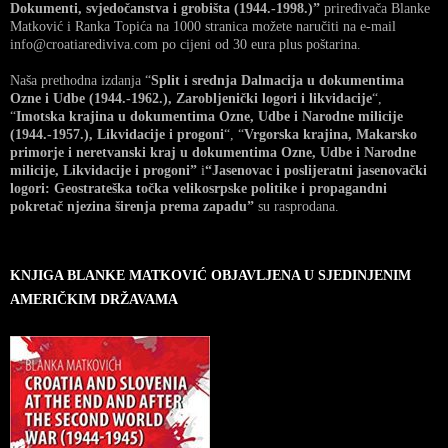
Dokumenti, svjedočanstva i grobišta (1944.-1998.)”
priređivača Blanke
Matković i Ranka Topića na 1000 stranica možete naručiti na e-mail
info@croatiarediviva.com po cijeni od 30 eura plus poštarina.
Naša prethodna izdanja “
Split i srednja Dalmacija u dokumentima
Ozne i Udbe (1944.-1962.), Zarobljenički logori i likvidacije
“,
“
Imotska krajina u dokumentima Ozne, Udbe i Narodne milicije
(1944.-1957.), Likvidacije i progoni
“, “
Vrgorska krajina, Makarsko
primorje i neretvanski kraj u dokumentima Ozne, Udbe i Narodne
milicije, Likvidacije i progoni”
i
“Jasenovac i poslijeratni jasenovački
logori: Geostrateška točka velikosrpske politike i propagandni
pokretač njezina širenja prema zapadu”
su rasprodana.
KNJIGA BLANKE MATKOVIĆ OBJAVLJENA U SJEDINJENIM
AMERIČKIM DRŽAVAMA