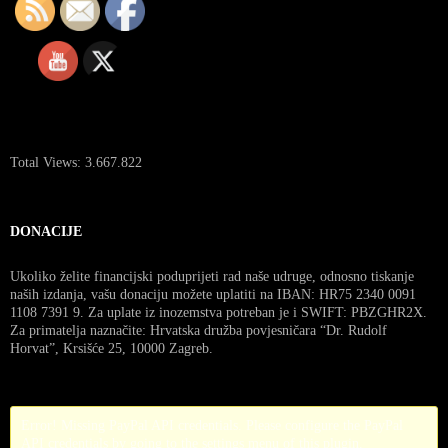
Total Views:
3.667.822
DONACIJE
Ukoliko želite financijski poduprijeti rad naše udruge, odnosno tiskanje
naših izdanja, vašu donaciju možete uplatiti na IBAN: HR75 2340 0091
1108 7391 9. Za uplate iz inozemstva potreban je i SWIFT: PBZGHR2X.
Za primatelja naznačite: Hrvatska družba povjesničara “Dr. Rudolf
Horvat”, Krsišće 25, 10000 Zagreb.
Error! Missing PayPal API credentials. Please configure the PayPal
API credentials by going to the settings menu of this plugin.