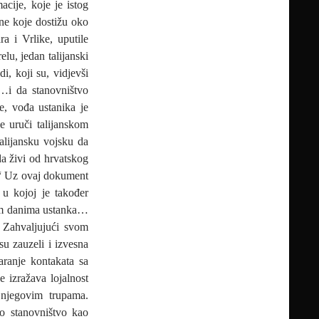
cije, koje je istog
ne koje dostižu oko
a i Vrlike, uputile
u, jedan talijanski
di, koji su, vidjevši
i…i da stanovništvo
še, vođa ustanika je
e uruči talijanskom
alijansku vojsku da
a živi od hrvatskog
i.“ Uz ovaj dokument
 u kojoj je također
vim danima ustanka…
 Zahvaljujući svom
su zauzeli i izvesna
aranje kontakata sa
e izražava lojalnost
 njegovim trupama.
ko stanovništvo kao