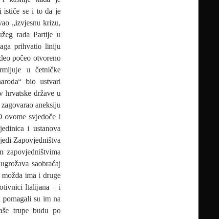
 ističe se i to da je
vao „izvjesnu krizu,
užeg rada Partije u
aga prihvatio liniju
i deo počeo otvoreno
mljuje u četničke
aroda“ bio ustvari
iv hrvatske države u
je zagovarao aneksiju
. O ovome svjedoče i
jedinica i ustanova
ijedi Zapovjedništva
im zapovjedništvima
n ugrožava saobraćaj
a možda ima i druge
ivnici Italijana – i
i pomagali su im na
naše trupe budu po