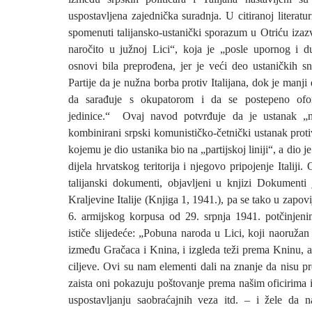
uspostavljena zajednička suradnja. U citiranoj literaturi
spomenuti talijansko-ustanički sporazum u Otriću izaz
naročito u južnoj Lici“, koja je „posle upornog i d
osnovi bila preprođena, jer je veći deo ustaničkih sn
Partije da je nužna borba protiv Italijana, dok je manj
da sarađuje s okupatorom i da se postepeno ofor
jedinice.“ Ovaj navod potvrđuje da je ustanak „n
kombinirani srpski komunističko-četnički ustanak prot
kojemu je dio ustanika bio na „partijskoj liniji“, a dio 
dijela hrvatskog teritorija i njegovo pripojenje Italiji
talijanski dokumenti, objavljeni u knjizi Dokumenti 
Kraljevine Italije (Knjiga 1, 1941.), pa se tako u zapov
6. armijskog korpusa od 29. srpnja 1941. potčinjen
ističe slijedeće: „Pobuna naroda u Lici, koji naoruža
između Gračaca i Knina, i izgleda teži prema Kninu, 
ciljeve. Ovi su nam elementi dali na znanje da nisu prot
zaista oni pokazuju poštovanje prema našim oficirima 
uspostavljanju saobraćajnih veza itd. – i žele da 