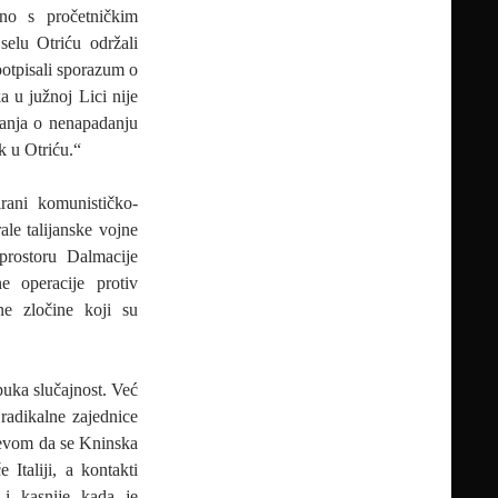
dno s pročetničkim
elu Otriću održali
potpisali sporazum o
u južnoj Lici nije
tanja o nenapadanju
ak u Otriću.“
irani komunističko-
le talijanske vojne
prostoru Dalmacije
e operacije protiv
ne zločine koji su
puka slučajnost. Već
radikalne zajednice
jevom da se Kninska
 Italiji, a kontakti
u i kasnije kada je