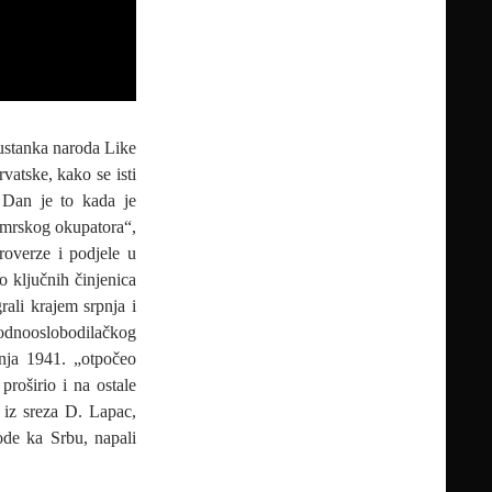
 ustanka naroda Like
atske, kako se isti
. Dan je to kada je
„mrskog okupatora“,
troverze i podjele u
o ključnih činjenica
ali krajem srpnja i
odnooslobodilačkog
pnja 1941. „otpočeo
proširio i na ostale
d iz sreza D. Lapac,
ode ka Srbu, napali