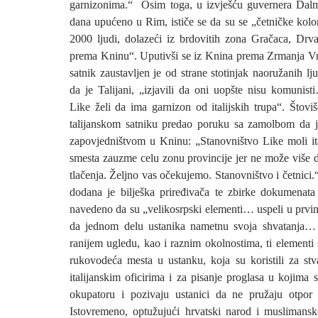
garnizonima.“ Osim toga, u izvješću guvernera Dalma
dana upućeno u Rim, ističe se da su se „četničke kolo
2000 ljudi, dolazeći iz brdovitih zona Gračaca, Drvar
prema Kninu“. Uputivši se iz Knina prema Zrmanja Vrel
satnik zaustavljen je od strane stotinjak naoružanih lju
da je Talijani, „izjavili da oni uopšte nisu komunist
Like želi da ima garnizon od italijskih trupa“. Štovi
talijanskom satniku predao poruku sa zamolbom da j
zapovjedništvom u Kninu: „Stanovništvo Like moli it
smesta zauzme celu zonu provincije jer ne može više d
tlačenja. Željno vas očekujemo. Stanovništvo i četnic
dodana je bilješka priređivača te zbirke dokumenata
navedeno da su „velikosrpski elementi… uspeli u pr
da jednom delu ustanika nametnu svoja shvatanja…
ranijem ugledu, kao i raznim okolnostima, ti elementi 
rukovodeća mesta u ustanku, koja su koristili za stv
italijanskim oficirima i za pisanje proglasa u kojima s
okupatoru i pozivaju ustanici da ne pružaju otpor
Istovremeno, optužujući hrvatski narod i muslimans