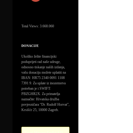
Total Views:
3.668.060
DONACIJE
Ukoliko želite financijski
poduprijeti rad naše udruge,
odnosno tiskanje naših izdanja,
vašu donaciju možete uplatiti na
IBAN: HR75 2340 0091 1108
7391 9. Za uplate iz inozemstva
potreban je i SWIFT:
PBZGHR2X. Za primatelja
naznačite: Hrvatska družba
povjesničara “Dr. Rudolf Horvat”,
Krsišće 25, 10000 Zagreb.
Error! Missing PayPal API