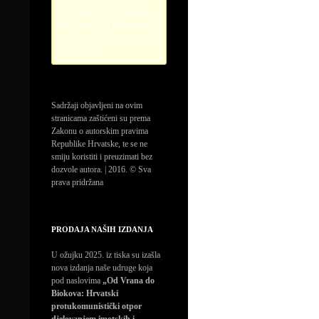
credentials. Please configure
the PayPal API credentials by
going to the settings menu of
this plugin.
Sadržaji objavljeni na ovim
stranicama zaštićeni su prema
Zakonu o autorskim pravima
Republike Hrvatske, te se ne
smiju koristiti i preuzimati bez
dozvole autora. | 2016. © Sva
prava pridržana
PRODAJA NAŠIH IZDANJA
U ožujku 2025. iz tiska su izašla
nova izdanja naše udruge koja
pod naslovima
„Od Vrana do
Biokova: Hrvatski
protukomunistički otpor