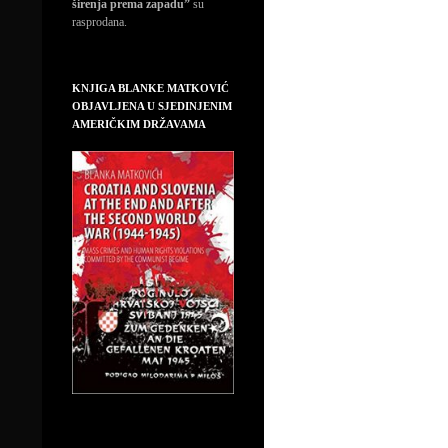
širenja prema zapadu”
su
rasprodana.
KNJIGA BLANKE MATKOVIĆ
OBJAVLJENA U SJEDINJENIM
AMERIČKIM DRŽAVAMA