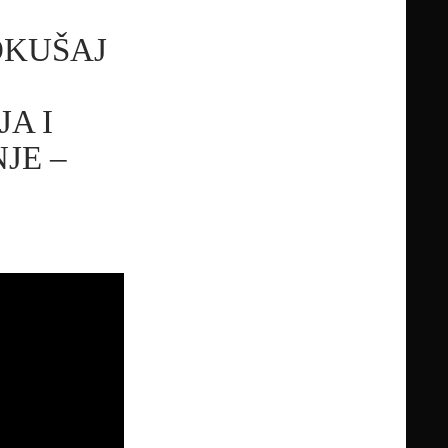
POKUŠAJ
A I
JE –