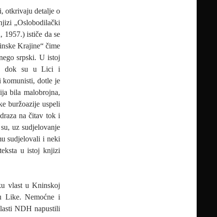
 otkrivaju detalje o
jizi „Oslobodilački
 1957.) ističe da se
ninske Krajine“ čime
nego srpski. U istoj
m, dok su u Lici i
 komunisti, dotle je
ija bila malobrojna,
ke buržoazije uspeli
raza na čitav tok i
 su, uz sudjelovanje
u sudjelovali i neki
eksta u istoj knjizi
ku vlast u Kninskoj
u Like. Nemoćne i
lasti NDH napustili