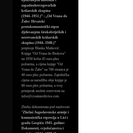
djelovanjem imotskih i
zapadnohercegovačkih
križarskih skupina
(1944.-1951.)”
i
„Od Vrana do
Žabe: Hrvatski
protukomunistički otpor
djelovanjem širokobrijeških i
neretvanskih križarskih
skupina (1944.-1948.)”
potpisuje Blanka Matković.
Knjiga “Od Vrana do Biokova”
na 1050 košta 45 eura plus
poštarina, a cijena knjige “Od
Vrana do Žabe” na 700 stranica je
40 eura plus poštarina. Zajednička
cijena za narudžbu obje knjige je
80 eura plus poštarina, a svoj
primjerak možete rezervirati na
infor@croatiarediviva.com.
Zbirku dokumenata pod naslovom
“
Zločini Jugoslavenske armije i
komunistička represija u Lici i
gradu Gospiću 1945. godine:
Dokumenti, svjedočanstva i