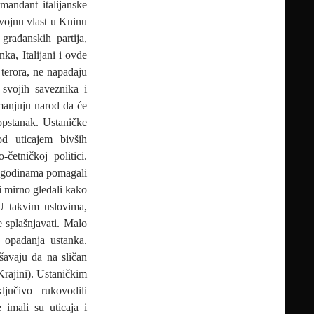
mandant italijanske
 vojnu vlast u Kninu
građanskih partija,
ka, Italijani i ovde
 terora, ne napadaju
 svojih saveznika i
bmanjuju narod da će
 opstanak. Ustaničke
od uticajem bivših
-četničkoj politici.
i godinama pomagali
i mirno gledali kako
 U takvim uslovima,
e splašnjavati. Malo
 opadanja ustanka.
šavaju da na sličan
Krajini). Ustaničkim
jučivo rukovodili
imali su uticaja i