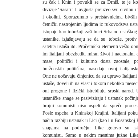
su čak i Knin i povukli se za Drniš, te je ko
divizije ‘Sasari’ 1. avgusta preuzeo svu civilnu i
i okolini. Sporazumno s pretstavnicima bivših 
četnički nastrojenim ljudima iz rukovodstva ustan
istupaju kao tobožnji zaštitnici Srba od ustaškog
ustanike, izjašnjavaju se da su, tobože, protiv
satelita ustaša itd. Pročetnički elementi vešto o
im Italijani obezbediti miran život i nacionalni
mase, politički i kulturno dosta zaostale, p
buržoaskih političara, nasedaju ovoj italijansko
One ne uočavaju činjenicu da su upravo Italijan
ustaše, doveli ih na vlast i tokom nekoliko mesec
oni progone i fizički istrebljuju srpski narod.
ustaničke snage se pasiviziraju i ustanak počinj
brojni komunisti nisu uspeli da spreče proces
Posle uspeha u Kninskoj Krajini, Italijani poku
način razbiju ustanak u Lici (kao i u Bosanskoj 
snagama na području; Like gotovo su iskl
komunisti. Samo u nekim mestima južne Like 