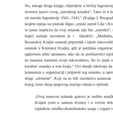
No, mnoge druge knjige, objavljene u bivšoj Jugoslaviji,
stvarnoj naravi ovog „narodnog ustanka“. Tako se u kn
rat naroda Jugoslavije 1941.-1945.“ (Knjiga I, Beograd,
krajem srpnja na ustanak digao „srpski narod Like i K
se jasno implicira da ovaj ustanak nije bio „narodni“, 
knjizi nadalje navedeno je i slijedeće: „Međuti
Bosanskoj Krajini ustanak pripremili i njime rukovodili
ustanak u Kninskoj Krajini, gde je partijska organizac
uglavnom izbio spontano, tako da su predstavnici srps
da masama nametnu svoje rukovodstvo, što će imati od
karakter ustanka u tom kraju.“ Ovi detalji otkrivaju da
komunista u organizaciji i pripremi tog ustanka, u njem
drugi „elementi“. Koji su to bili razotkriva nastavak t
kojeg ćemo zbog njegovog značaja citirati u cijelosti:
„Ovaj masovni ustanak gotovo je uništio ustaš
Krajini (sem u samom Kninu) i u većem del
zaplašene ustaško-domobranske snage i organi v