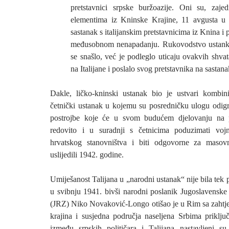
pretstavnici srpske buržoazije. Oni su, zaje
elementima iz Kninske Krajine, 11 avgusta u s
sastanak s italijanskim pretstavnicima iz Knina i 
međusobnom nenapadanju. Rukovodstvo ustanka 
se snašlo, već je podleglo uticaju ovakvih shva
na Italijane i poslalo svog pretstavnika na sastan
Dakle, ličko-kninski ustanak bio je ustvari kombin
četnički ustanak u kojemu su posredničku ulogu odigra
postrojbe koje će u svom budućem djelovanju na 
redovito i u suradnji s četnicima poduzimati vojn
hrvatskog stanovništva i biti odgovorne za masov
uslijedili 1942. godine.
Umiješanost Talijana u „narodni ustanak“ nije bila tek 
u svibnju 1941. bivši narodni poslanik Jugoslavenske 
(JRZ) Niko Novaković-Longo otišao je u Rim sa zaht
krajina i susjedna područja naseljena Srbima priključe
između srpskih političara i Talijana nastavljeni s