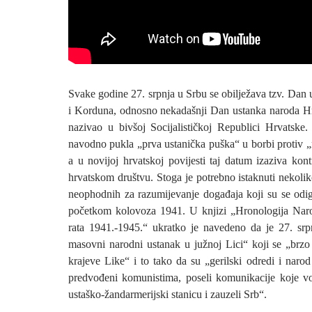
Svake godine 27. srpnja u Srbu se obilježava tzv. Dan
i Korduna, odnosno nekadašnji Dan ustanka naroda Hrv
nazivao u bivšoj Socijalističkoj Republici Hrvatske
navodno pukla „prva ustanička puška“ u borbi protiv 
a u novijoj hrvatskoj povijesti taj datum izaziva kon
hrvatskom društvu. Stoga je potrebno istaknuti nekolik
neophodnih za razumijevanje događaja koji su se odigr
početkom kolovoza 1941. U knjizi „Hronologija Nar
rata 1941.-1945.“ ukratko je navedeno da je 27. sr
masovni narodni ustanak u južnoj Lici“ koji se „brzo 
krajeve Like“ i to tako da su „gerilski odredi i naro
predvođeni komunistima, poseli komunikacije koje v
ustaško-žandarmerijski stanicu i zauzeli Srb“.