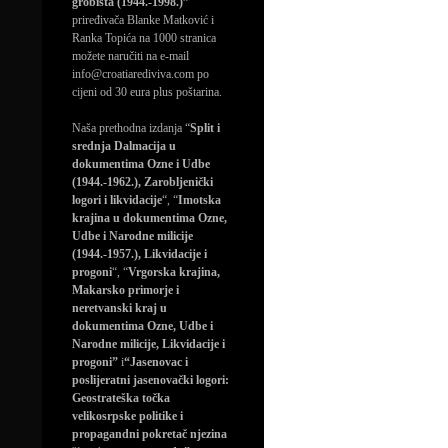
grobišta (1944.-1998.)”
priređivača Blanke Matković i
Ranka Topića na 1000 stranica
možete naručiti na e-mail
info@croatiarediviva.com po
cijeni od 30 eura plus poštarina.
Naša prethodna izdanja “
Split i
srednja Dalmacija u
dokumentima Ozne i Udbe
(1944.-1962.), Zarobljenički
logori i likvidacije
“, “
Imotska
krajina u dokumentima Ozne,
Udbe i Narodne milicije
(1944.-1957.), Likvidacije i
progoni
“, “
Vrgorska krajina,
Makarsko primorje i
neretvanski kraj u
dokumentima Ozne, Udbe i
Narodne milicije, Likvidacije i
progoni”
i
“Jasenovac i
poslijeratni jasenovački logori:
Geostrateška točka
velikosrpske politike i
propagandni pokretač njezina