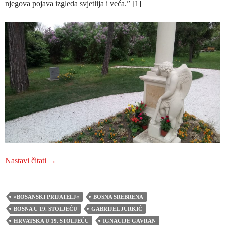
njegova pojava izgleda svjetlija i veća.” [1]
POVODOM STO ŠEZDESETE OBLJETNICE SMRT
Nastavi čitati
→
»BOSANSKI PRIJATELJ«
BOSNA SREBRENA
BOSNA U 19. STOLJEĆU
GABRIJEL JURKIĆ
HRVATSKA U 19. STOLJEĆU
IGNACIJE GAVRAN