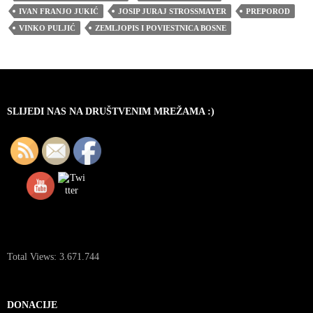
IVAN FRANJO JUKIĆ
JOSIP JURAJ STROSSMAYER
PREPOROD
VINKO PULJIĆ
ZEMLJOPIS I POVIESTNICA BOSNE
SLIJEDI NAS NA DRUŠTVENIM MREŽAMA :)
Total Views:
3.671.744
DONACIJE