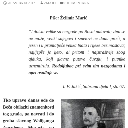
20. SVIBNJA 2017.
ZMAJO
8 KOMENTARA
Piše: Želimir Marić
“I doista velike su nezgode po Bosni putovati; zimi se
ne može, veliki snjegovi i smetovi ne dadu proći; u
jesen i u pramaljeće velika blata i rijeke bez mostova;
najljepše je ljeto, al pritom i najstrašivije zbog
ajduka, koji glavne putove čuvaju, i putnike
uznemiruju.
Rodoljubac pri svim tim nezgodama i
opet usuđuje se.
I. F. Jukić,
Sabrana djela
I, str. 67.
Tko
upravo danas ode do
Beča obilaziti znamenitosti
tog grada, pa navrati i do
groba slavnog Wolfganga
Amadeusa Mozarta na