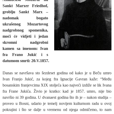
Sankt Marxer Friedhof,
groblju Sankt Marx –
nadomak bogato
ukrašenog Mozartovog
nadgrobnog spomenika,
moći će vidjeti i jedan
skromni nadgrobni
kamen sa imenom: Ivan
fra Frano Jukić i s
datumom smrti: 20.V.1857.
Danas se navršava sto šezdeset godina od kako je u Beču umro
Ivan Franjo Jukić, za kojeg fra Ignacije Gavran kaže: “Među
bosanskim franjevcima XIX stoljeća kao najveći izdiže se lik Ivana
fra Frane Jukića. Živio je kratko: kad je 1857. umro, nije bio
navršio ni 39 godina. U dvanaest godina što ih je – nakon studija –
proveo u Bosni, udario je temelj novijem kulturnom radu u ovoj
pokrajini i što se dalje u vremenu od njega odmičemo, to nam