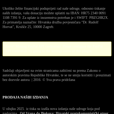
Ukoliko želite financijski poduprijeti rad naše udruge, odnosno tiskanje
naših izdanja, vašu donaciju možete uplatiti na IBAN: HR75 2340 0091
1108 7391 9. Za uplate iz inozemstva potreban je i SWIFT: PBZGHR2X.
Za primatelja naznačite: Hrvatska družba povjesničara “Dr. Rudolf
Horvat”, Krsišće 25, 10000 Zagreb.
Error! Missing PayPal API credentials. Please configure the PayPal
API credentials by going to the settings menu of this plugin.
Sadržaji objavljeni na ovim stranicama zaštićeni su prema Zakonu o
autorskim pravima Republike Hrvatske, te se ne smiju koristiti i preuzimati
bez dozvole autora. | 2016. © Sva prava pridržana
PRODAJA NAŠIH IZDANJA
U ožujku 2025. iz tiska su izašla nova izdanja naše udruge koja pod
naslovima
„Od Vrana do Biokova: Hrvatski protukomunistički otpor