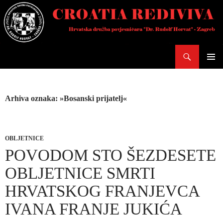
Skoči
do
sadržaja
Pretraži
PRIMAR
IZBORN
Arhiva oznaka: »Bosanski prijatelj«
OBLJETNICE
POVODOM STO ŠEZDESETE
OBLJETNICE SMRTI
HRVATSKOG FRANJEVCA
IVANA FRANJE JUKIĆA