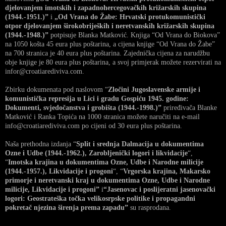
djelovanjem imotskih i zapadnohercegovačkih križarskih skupina
(1944.-1951.)”
i
„Od Vrana do Žabe: Hrvatski protukomunistički
otpor djelovanjem širokobrijeških i neretvanskih križarskih skupina
(1944.-1948.)”
potpisuje Blanka Matković. Knjiga “Od Vrana do Biokova”
na 1050 košta 45 eura plus poštarina, a cijena knjige “Od Vrana do Žabe”
na 700 stranica je 40 eura plus poštarina. Zajednička cijena za narudžbu
obje knjige je 80 eura plus poštarina, a svoj primjerak možete rezervirati na
infor@croatiarediviva.com.
Zbirku dokumenata pod naslovom “
Zločini Jugoslavenske armije i
komunistička represija u Lici i gradu Gospiću 1945. godine:
Dokumenti, svjedočanstva i grobišta (1944.-1998.)”
priređivača Blanke
Matković i Ranka Topića na 1000 stranica možete naručiti na e-mail
info@croatiarediviva.com po cijeni od 30 eura plus poštarina.
Naša prethodna izdanja “
Split i srednja Dalmacija u dokumentima
Ozne i Udbe (1944.-1962.), Zarobljenički logori i likvidacije
“,
“
Imotska krajina u dokumentima Ozne, Udbe i Narodne milicije
(1944.-1957.), Likvidacije i progoni
“, “
Vrgorska krajina, Makarsko
primorje i neretvanski kraj u dokumentima Ozne, Udbe i Narodne
milicije, Likvidacije i progoni”
i
“Jasenovac i poslijeratni jasenovački
logori: Geostrateška točka velikosrpske politike i propagandni
pokretač njezina širenja prema zapadu”
su rasprodana.