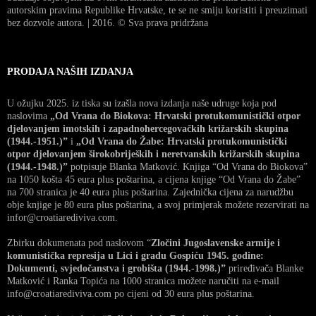
autorskim pravima Republike Hrvatske, te se ne smiju koristiti i preuzimati
bez dozvole autora. | 2016. © Sva prava pridržana
PRODAJA NAŠIH IZDANJA
U ožujku 2025. iz tiska su izašla nova izdanja naše udruge koja pod
naslovima
„Od Vrana do Biokova: Hrvatski protukomunistički otpor
djelovanjem imotskih i zapadnohercegovačkih križarskih skupina
(1944.-1951.)”
i
„Od Vrana do Žabe: Hrvatski protukomunistički
otpor djelovanjem širokobrijeških i neretvanskih križarskih skupina
(1944.-1948.)”
potpisuje Blanka Matković. Knjiga “Od Vrana do Biokova”
na 1050 košta 45 eura plus poštarina, a cijena knjige “Od Vrana do Žabe”
na 700 stranica je 40 eura plus poštarina. Zajednička cijena za narudžbu
obje knjige je 80 eura plus poštarina, a svoj primjerak možete rezervirati na
infor@croatiarediviva.com.
Zbirku dokumenata pod naslovom “
Zločini Jugoslavenske armije i
komunistička represija u Lici i gradu Gospiću 1945. godine:
Dokumenti, svjedočanstva i grobišta (1944.-1998.)”
priređivača Blanke
Matković i Ranka Topića na 1000 stranica možete naručiti na e-mail
info@croatiarediviva.com po cijeni od 30 eura plus poštarina.