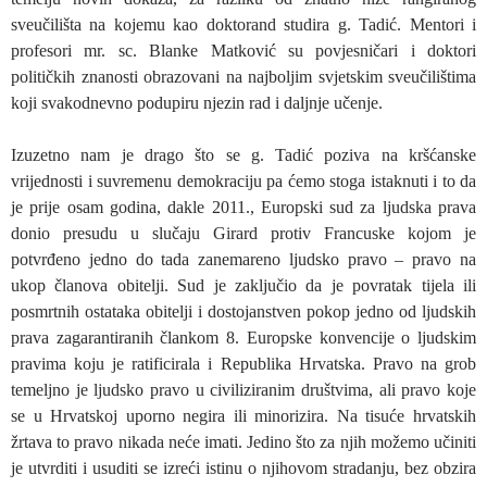
sveučilišta na kojemu kao doktorand studira g. Tadić. Mentori i
profesori mr. sc. Blanke Matković su povjesničari i doktori
političkih znanosti obrazovani na najboljim svjetskim sveučilištima
koji svakodnevno podupiru njezin rad i daljnje učenje.
Izuzetno nam je drago što se g. Tadić poziva na kršćanske
vrijednosti i suvremenu demokraciju pa ćemo stoga istaknuti i to da
je prije osam godina, dakle 2011., Europski sud za ljudska prava
donio presudu u slučaju Girard protiv Francuske kojom je
potvrđeno jedno do tada zanemareno ljudsko pravo – pravo na
ukop članova obitelji. Sud je zaključio da je povratak tijela ili
posmrtnih ostataka obitelji i dostojanstven pokop jedno od ljudskih
prava zagarantiranih člankom 8. Europske konvencije o ljudskim
pravima koju je ratificirala i Republika Hrvatska. Pravo na grob
temeljno je ljudsko pravo u civiliziranim društvima, ali pravo koje
se u Hrvatskoj uporno negira ili minorizira. Na tisuće hrvatskih
žrtava to pravo nikada neće imati. Jedino što za njih možemo učiniti
je utvrditi i usuditi se izreći istinu o njihovom stradanju, bez obzira