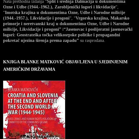
Naša prethodna izdanja “
Split i srednja Dalmacija u dokumentima
Ozne i Udbe (1944.-1962.), Zarobljenički logori i likvidacije
“,
“
Imotska krajina u dokumentima Ozne, Udbe i Narodne milicije
(1944.-1957.), Likvidacije i progoni
“, “
Vrgorska krajina, Makarsko
primorje i neretvanski kraj u dokumentima Ozne, Udbe i Narodne
milicije, Likvidacije i progoni”
i
“Jasenovac i poslijeratni jasenovački
logori: Geostrateška točka velikosrpske politike i propagandni
pokretač njezina širenja prema zapadu”
su rasprodana.
KNJIGA BLANKE MATKOVIĆ OBJAVLJENA U SJEDINJENIM
AMERIČKIM DRŽAVAMA