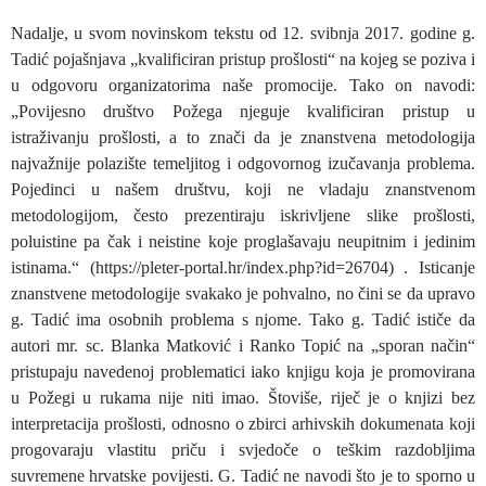
Nadalje, u svom novinskom tekstu od 12. svibnja 2017. godine g.
Tadić pojašnjava „kvalificiran pristup prošlosti“ na kojeg se poziva i
u odgovoru organizatorima naše promocije. Tako on navodi:
„Povijesno društvo Požega njeguje kvalificiran pristup u
istraživanju prošlosti, a to znači da je znanstvena metodologija
najvažnije polazište temeljitog i odgovornog izučavanja problema.
Pojedinci u našem društvu, koji ne vladaju znanstvenom
metodologijom, često prezentiraju iskrivljene slike prošlosti,
poluistine pa čak i neistine koje proglašavaju neupitnim i jedinim
istinama.“ (https://pleter-portal.hr/index.php?id=26704) . Isticanje
znanstvene metodologije svakako je pohvalno, no čini se da upravo
g. Tadić ima osobnih problema s njome. Tako g. Tadić ističe da
autori mr. sc. Blanka Matković i Ranko Topić na „sporan način“
pristupaju navedenoj problematici iako knjigu koja je promovirana
u Požegi u rukama nije niti imao. Štoviše, riječ je o knjizi bez
interpretacija prošlosti, odnosno o zbirci arhivskih dokumenata koji
progovaraju vlastitu priču i svjedoče o teškim razdobljima
suvremene hrvatske povijesti. G. Tadić ne navodi što je to sporno u