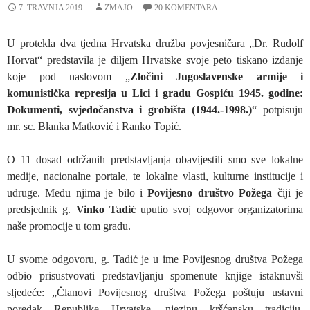
7. TRAVNJA 2019.
ZMAJO
20 KOMENTARA
U protekla dva tjedna Hrvatska družba povjesničara „Dr. Rudolf
Horvat“ predstavila je diljem Hrvatske svoje peto tiskano izdanje
koje pod naslovom „
Zločini Jugoslavenske armije i
komunistička represija u Lici i gradu Gospiću 1945. godine:
Dokumenti, svjedočanstva i grobišta (1944.-1998.)
“ potpisuju
mr. sc. Blanka Matković i Ranko Topić.
O 11 dosad održanih predstavljanja obavijestili smo sve lokalne
medije, nacionalne portale, te lokalne vlasti, kulturne institucije i
udruge. Među njima je bilo i
Povijesno društvo Požega
čiji je
predsjednik g.
Vinko Tadić
uputio svoj odgovor organizatorima
naše promocije u tom gradu.
U svome odgovoru, g. Tadić je u ime Povijesnog društva Požega
odbio prisustvovati predstavljanju spomenute knjige istaknuvši
sljedeće: „Članovi Povijesnog društva Požega poštuju ustavni
poredak Republike Hrvatske, njezinu kršćansku tradiciju,