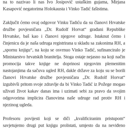
na to nazivao li nas Ivo Josipović ustaškim gujama, Mirjana
Kasapović negatorima Holokausta i Vinko Tadić fašistima.
Zaključit ćemo ovaj odgovor Vinku Tadiću da su članovi Hrvatske
družbe povjesničara „Dr. Rudolf Horvat“ građani Republike
Hrvatske, baš kao i članovi njegove udruge. Istaknut ćemo i
činjenicu da je naša udruga registrirana u skladu sa zakonima RH, a
„spornu knjigu“, na koju se osvrnuo Vinko Tadić, sufinanciralo je
Ministarstvo hrvatskih branitelja. Stoga ostaje nejasno na koji način
promocija takve knjige ne doprinosi njegovim plemenitim
nastojanjima da sačuva ugled RH, dakle države za koju su se borili
članovi Hrvatske družbe povjesničara „Dr. Rudolf Horvat“
izgubivši pritom svoje zdravlje da bi Vinko Tadić iz Požege mogao
uživati život kakav danas ima i uzimati sebi za pravo da svojim
odgovorima implicira članovima naše udruge rad protiv RH i
njezinog ugleda.
Profesoru povijesti koji se diči „kvalificiranim pristupom“
savjetujemo drugi put knjigu prolistati, umjesto da na neviđeno