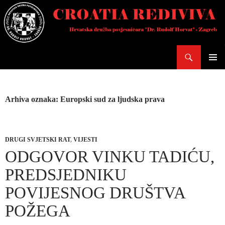
Skoči
do
sadržaja
Pretraži
PRIMAR
IZBORN
Arhiva oznaka: Europski sud za ljudska prava
DRUGI SVJETSKI RAT
,
VIJESTI
ODGOVOR VINKU TADIĆU,
PREDSJEDNIKU
POVIJESNOG DRUŠTVA
POŽEGA