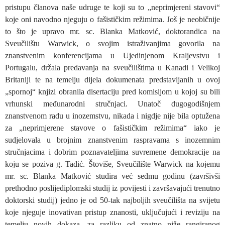
pristupu članova naše udruge te koji su to „neprimjereni stavovi“
koje oni navodno njeguju o fašističkim režimima. Još je neobičnije
to što je upravo mr. sc. Blanka Matković, doktorandica na
Sveučilištu Warwick, o svojim istraživanjima govorila na
znanstvenim konferencijama u Ujedinjenom Kraljevstvu i
Portugalu, držala predavanja na sveučilištima u Kanadi i Velikoj
Britaniji te na temelju dijela dokumenata predstavljanih u ovoj
„spornoj“ knjizi obranila disertaciju pred komisijom u kojoj su bili
vrhunski međunarodni stručnjaci. Unatoč dugogodišnjem
znanstvenom radu u inozemstvu, nikada i nigdje nije bila optužena
za „neprimjerene stavove o fašističkim režimima“ iako je
sudjelovala u brojnim znanstvenim raspravama s inozemnim
stručnjacima i dobrim poznavateljima suvremene demokracije na
koju se poziva g. Tadić. Štoviše, Sveučilište Warwick na kojemu
mr. sc. Blanka Matković studira već sedmu godinu (završivši
prethodno poslijediplomski studij iz povijesti i završavajući trenutno
doktorski studij) jedno je od 50-tak najboljih sveučilišta na svijetu
koje njeguje inovativan pristup znanosti, uključujući i reviziju na
temelju novih dokaza, za razliku od znatno niže rangiranog