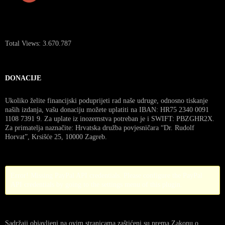
Total Views:
3.670.787
DONACIJE
Ukoliko želite financijski poduprijeti rad naše udruge, odnosno tiskanje
naših izdanja, vašu donaciju možete uplatiti na IBAN: HR75 2340 0091
1108 7391 9. Za uplate iz inozemstva potreban je i SWIFT: PBZGHR2X.
Za primatelja naznačite: Hrvatska družba povjesničara “Dr. Rudolf
Horvat”, Krsišće 25, 10000 Zagreb.
Error! Missing PayPal API credentials. Please configure the PayPal
API credentials by going to the settings menu of this plugin.
Sadržaji objavljeni na ovim stranicama zaštićeni su prema Zakonu o