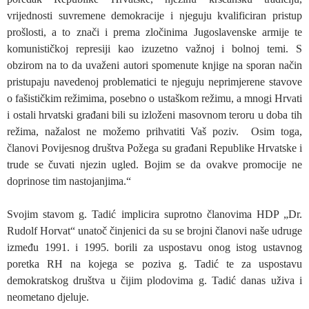
vrijednosti suvremene demokracije i njeguju kvalificiran pristup
prošlosti, a to znači i prema zločinima Jugoslavenske armije te
komunističkoj represiji kao izuzetno važnoj i bolnoj temi. S
obzirom na to da uvaženi autori spomenute knjige na sporan način
pristupaju navedenoj problematici te njeguju neprimjerene stavove
o fašističkim režimima, posebno o ustaškom režimu, a mnogi Hrvati
i ostali hrvatski građani bili su izloženi masovnom teroru u doba tih
režima, nažalost ne možemo prihvatiti Vaš poziv. Osim toga,
članovi Povijesnog društva Požega su građani Republike Hrvatske i
trude se čuvati njezin ugled. Bojim se da ovakve promocije ne
doprinose tim nastojanjima.“
Svojim stavom g. Tadić implicira suprotno članovima HDP „Dr.
Rudolf Horvat“ unatoč činjenici da su se brojni članovi naše udruge
između 1991. i 1995. borili za uspostavu onog istog ustavnog
poretka RH na kojega se poziva g. Tadić te za uspostavu
demokratskog društva u čijim plodovima g. Tadić danas uživa i
neometano djeluje.