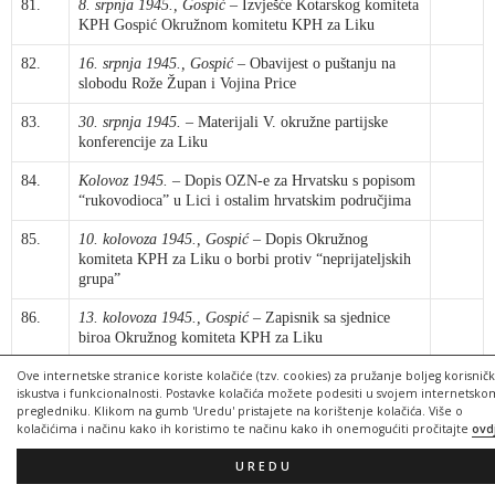
81.
8. srpnja 1945., Gospić
– Izvješće Kotarskog komiteta
KPH Gospić Okružnom komitetu KPH za Liku
82.
16. srpnja 1945., Gospić
– Obavijest o puštanju na
slobodu Rože Župan i Vojina Price
83.
30. srpnja 1945.
– Materijali V. okružne partijske
konferencije za Liku
84.
Kolovoz 1945.
– Dopis OZN-e za Hrvatsku s popisom
“rukovodioca” u Lici i ostalim hrvatskim područjima
85.
10. kolovoza 1945., Gospić
– Dopis Okružnog
komiteta KPH za Liku o borbi protiv “neprijateljskih
grupa”
86.
13. kolovoza 1945., Gospić
– Zapisnik sa sjednice
biroa Okružnog komiteta KPH za Liku
87.
25. rujna 1945., Perušić
– Popis njemačkih
Ove internetske stranice koriste kolačiće (tzv. cookies) za pružanje boljeg korisnič
iskustva i funkcionalnosti. Postavke kolačića možete podesiti u svojem internetsko
zarobljenika Kotarskog NO Perušić koji se upućuju
pregledniku. Klikom na gumb 'Uredu' pristajete na korištenje kolačića. Više o
Okružnom NO za Liku
kolačićima i načinu kako ih koristimo te načinu kako ih onemogućiti pročitajte
ovd
88.
Bez datuma, Perušić
– Dodatni popis njemačkih
UREDU
zarobljenika Kotarskog NO Perušić