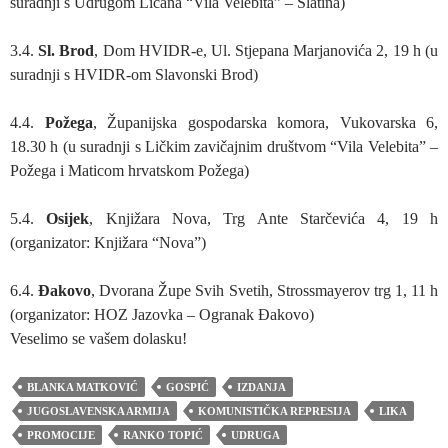
suradnji s Udrugom Ličana “Vila Velebita” – Slatina)
3.4.
Sl. Brod
, Dom HVIDR-e, Ul. Stjepana Marjanovića 2, 19 h (u
suradnji s HVIDR-om Slavonski Brod)
4.4.
Požega
, Županijska gospodarska komora, Vukovarska 6,
18.30 h (u suradnji s Ličkim zavičajnim društvom “Vila Velebita” –
Požega i Maticom hrvatskom Požega)
5.4.
Osijek
, Knjižara Nova, Trg Ante Starčevića 4, 19 h
(organizator: Knjižara “Nova”)
6.4.
Đakovo
, Dvorana Župe Svih Svetih, Strossmayerov trg 1, 11 h
(organizator: HOZ Jazovka – Ogranak Đakovo)
Veselimo se vašem dolasku!
BLANKA MATKOVIĆ
GOSPIĆ
IZDANJA
JUGOSLAVENSKA ARMIJA
KOMUNISTIČKA REPRESIJA
LIKA
PROMOCIJE
RANKO TOPIĆ
UDRUGA