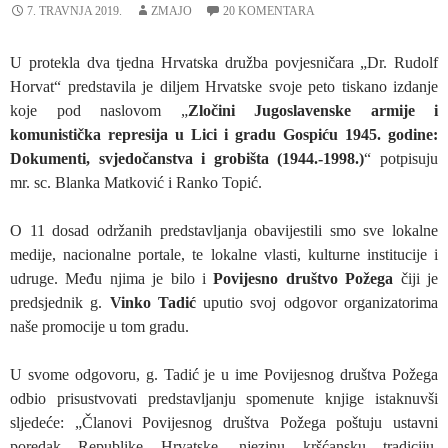
7. TRAVNJA 2019.
ZMAJO
20 KOMENTARA
U protekla dva tjedna Hrvatska družba povjesničara „Dr. Rudolf
Horvat“ predstavila je diljem Hrvatske svoje peto tiskano izdanje
koje pod naslovom „
Zločini Jugoslavenske armije i
komunistička represija u Lici i gradu Gospiću 1945. godine:
Dokumenti, svjedočanstva i grobišta (1944.-1998.)
“ potpisuju
mr. sc. Blanka Matković i Ranko Topić.
O 11 dosad održanih predstavljanja obavijestili smo sve lokalne
medije, nacionalne portale, te lokalne vlasti, kulturne institucije i
udruge. Među njima je bilo i
Povijesno društvo Požega
čiji je
predsjednik g.
Vinko Tadić
uputio svoj odgovor organizatorima
naše promocije u tom gradu.
U svome odgovoru, g. Tadić je u ime Povijesnog društva Požega
odbio prisustvovati predstavljanju spomenute knjige istaknuvši
sljedeće: „Članovi Povijesnog društva Požega poštuju ustavni
poredak Republike Hrvatske, njezinu kršćansku tradiciju,