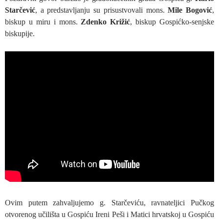
Starčević
, a predstavljanju su prisustvovali mons.
Mile Bogović
,
biskup u miru i mons.
Zdenko Križić
, biskup Gospićko-senjske
biskupije.
Ovim putem zahvaljujemo g. Starčeviću, ravnateljici Pučkog
otvorenog učilišta u Gospiću Ireni Peši i Matici hrvatskoj u Gospiću