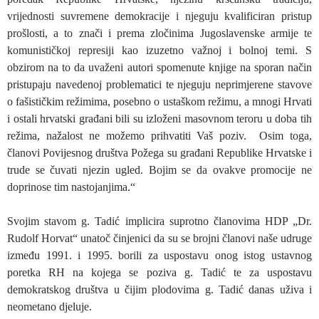
vrijednosti suvremene demokracije i njeguju kvalificiran pristup
prošlosti, a to znači i prema zločinima Jugoslavenske armije te
komunističkoj represiji kao izuzetno važnoj i bolnoj temi. S
obzirom na to da uvaženi autori spomenute knjige na sporan način
pristupaju navedenoj problematici te njeguju neprimjerene stavove
o fašističkim režimima, posebno o ustaškom režimu, a mnogi Hrvati
i ostali hrvatski građani bili su izloženi masovnom teroru u doba tih
režima, nažalost ne možemo prihvatiti Vaš poziv. Osim toga,
članovi Povijesnog društva Požega su građani Republike Hrvatske i
trude se čuvati njezin ugled. Bojim se da ovakve promocije ne
doprinose tim nastojanjima.“
Svojim stavom g. Tadić implicira suprotno članovima HDP „Dr.
Rudolf Horvat“ unatoč činjenici da su se brojni članovi naše udruge
između 1991. i 1995. borili za uspostavu onog istog ustavnog
poretka RH na kojega se poziva g. Tadić te za uspostavu
demokratskog društva u čijim plodovima g. Tadić danas uživa i
neometano djeluje.