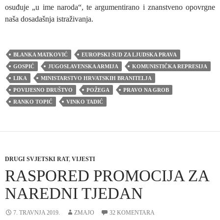
osuđuje „u ime naroda“, te argumentirano i znanstveno opovrgne
naša dosadašnja istraživanja.
BLANKA MATKOVIĆ
EUROPSKI SUD ZA LJUDSKA PRAVA
GOSPIĆ
JUGOSLAVENSKA ARMIJA
KOMUNISTIČKA REPRESIJA
LIKA
MINISTARSTVO HRVATSKIH BRANITELJA
POVIJESNO DRUŠTVO
POŽEGA
PRAVO NA GROB
RANKO TOPIĆ
VINKO TADIĆ
DRUGI SVJETSKI RAT
,
VIJESTI
RASPORED PROMOCIJA ZA
NAREDNI TJEDAN
7. TRAVNJA 2019.
ZMAJO
32 KOMENTARA