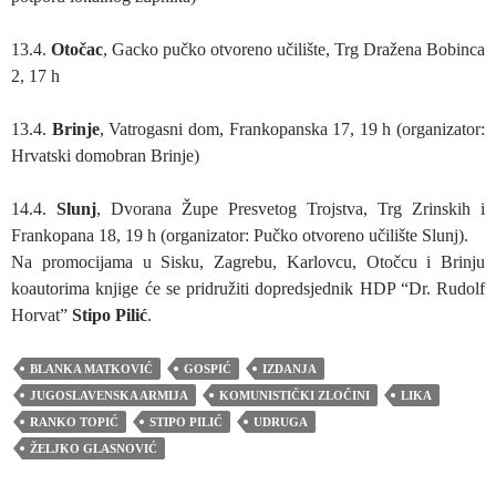
13.4.
Otočac
, Gacko pučko otvoreno učilište, Trg Dražena Bobinca
2, 17 h
13.4.
Brinje
, Vatrogasni dom, Frankopanska 17, 19 h (organizator:
Hrvatski domobran Brinje)
14.4.
Slunj
, Dvorana Župe Presvetog Trojstva, Trg Zrinskih i
Frankopana 18, 19 h (organizator: Pučko otvoreno učilište Slunj).
Na promocijama u Sisku, Zagrebu, Karlovcu, Otočcu i Brinju
koautorima knjige će se pridružiti dopredsjednik HDP “Dr. Rudolf
Horvat”
Stipo Pilić
.
BLANKA MATKOVIĆ
GOSPIĆ
IZDANJA
JUGOSLAVENSKA ARMIJA
KOMUNISTIČKI ZLOČINI
LIKA
RANKO TOPIĆ
STIPO PILIĆ
UDRUGA
ŽELJKO GLASNOVIĆ