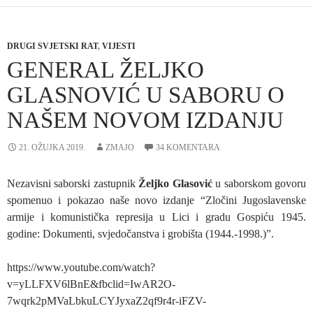
DRUGI SVJETSKI RAT
,
VIJESTI
GENERAL ŽELJKO
GLASNOVIĆ U SABORU O
NAŠEM NOVOM IZDANJU
21. OŽUJKA 2019.
ZMAJO
34 KOMENTARA
Nezavisni saborski zastupnik
Željko Glasović
u saborskom govoru
spomenuo i pokazao naše novo izdanje “Zločini Jugoslavenske
armije i komunistička represija u Lici i gradu Gospiću 1945.
godine: Dokumenti, svjedočanstva i grobišta (1944.-1998.)”.
https://www.youtube.com/watch?
v=yLLFXV6lBnE&fbclid=IwAR2O-
7wqrk2pMVaLbkuLCYJyxaZ2qf9r4r-iFZV-