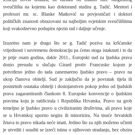
sveučilišta na kojemu kao doktorand studira g. Tadić. Mentori i
profesori mr. sc. Blanke Matković su povjesničari i doktori
političkih znanosti obrazovani na najboljim svjetskim sveučilištima
koji svakodnevno podupiru njezin rad i daljnje učenje.
Izuzetno nam je drago što se g. Tadić poziva na kršćanske
vrijednosti i suvremenu demokraciju pa ćemo stoga istaknuti i to da
je prije osam godina, dakle 2011., Europski sud za ljudska prava
donio presudu u slučaju Girard protiv Francuske kojom je
potvrđeno jedno do tada zanemareno ljudsko pravo – pravo na
ukop članova obitelji. Sud je zaključio da je povratak tijela ili
posmrtnih ostataka obitelji i dostojanstven pokop jedno od ljudskih
prava zagarantiranih člankom 8. Europske konvencije o ljudskim
pravima koju je ratificirala i Republika Hrvatska. Pravo na grob
temeljno je ljudsko pravo u civiliziranim društvima, ali pravo koje
se u Hrvatskoj uporno negira ili minorizira. Na tisuće hrvatskih
žrtava to pravo nikada neće imati. Jedino što za njih možemo učiniti
je utvrditi i usuditi se izreći istinu o njihovom stradanju, bez obzira