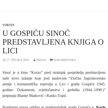
VIJESTI
U GOSPIĆU SINOĆ
PREDSTAVLJENA KNJIGA O
LICI
27. OŽUJKA 2019.
ZMAJO
18 KOMENTARA
Sinoć je u kinu “Korzo” pred stotinjak posjetitelja predstavljeno
naše novo izdanje koje pod naslovom “Zločini Jugoslavenske
armije i komunistička represija u Lici i gradu Gospiću 1945.
godine: Dokumenti, svjedočanstva i grobišta (1944.-1998.)”
potpisuju Blanke Matković i Ranko Topić.
Pozdravni govor održao je gradonačelnik grada Gospića g.
Karlo