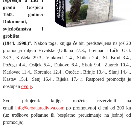
represija u Lici i
gradu Gospiću
1945. godine:
Dokumenti,
svjedočanstva i
grobišta
(1944.-1998.)
”. Nakon toga, knjiga će biti predstavljena na još 20
promocija diljem Hrvatske (Udbina 27.3., Lovinac i Lički Osik
28.3., Kaštela 29.3., Vinkovci 1.4., Slatina 2.4., Sl. Brod 3.4.,
Požega 4.4., Osijek 5.4., Đakovo 6.4., Sisak 9.4., Zagreb 10.4.,
Karlovac 11.4., Korenica 12.4., Otočac i Brinje 13.4., Slunj 14.4.,
Kastav 15.4., Senj 16.4., Rijeka 17.4.). Raspored promocija je
dostupan
ovdje
.
Svoj primjerak knjige možete rezervirati na
email
info@croatiarediviva.com
po promotivnoj cijeni od 200 kn
(uz troškove poštarine ili besplatno preuzimanje na jednoj od
promocija).