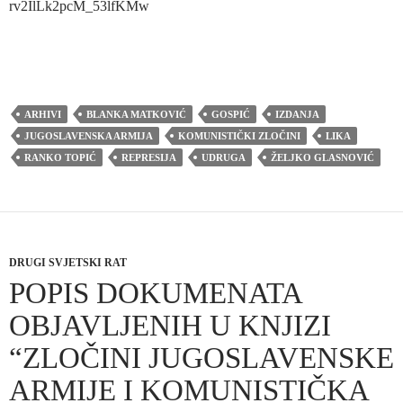
rv2IlLk2pcM_53lfKMw
ARHIVI
BLANKA MATKOVIĆ
GOSPIĆ
IZDANJA
JUGOSLAVENSKA ARMIJA
KOMUNISTIČKI ZLOČINI
LIKA
RANKO TOPIĆ
REPRESIJA
UDRUGA
ŽELJKO GLASNOVIĆ
DRUGI SVJETSKI RAT
POPIS DOKUMENATA
OBJAVLJENIH U KNJIZI
“ZLOČINI JUGOSLAVENSKE
ARMIJE I KOMUNISTIČKA