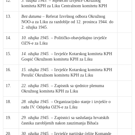
12.
3. ožujka 1945.
– Mjesečno izvješće Okružnog
komiteta KPH za Liku Centralnom komitetu KPH
13.
Bez datuma
– Referat Izvršnog odbora Okružnog
NOO-a za Liku za razdoblje od 12. prosinca 1944. do
2. ožujka 1945.
14.
10. ožujka 1945.
– Političko-obavještajno izvješće
OZN-e za Liku
15.
14. ožujka 1945.
– Izvješće Kotarskog komiteta KPH
Gospić Okružnom komitetu KPH za Liku
16.
15. ožujka 1945.
– Izvješće Kotarskog komiteta KPH
Perušić Okružnom komitetu KPH za Liku
17.
22. ožujka 1945.
– Zapisnik sa sjednice plenuma
Okružnog komiteta KPH za Liku
18.
28. ožujka 1945.
– Organizacijsko stanje i izvješće o
radu IV. Odsjeka OZN-e za Liku
19.
29. ožujka 1945.
– Zapisnici sa saslušanja hrvatskih
časnika zarobljenih nakon zauzimanja Bihaća
20.
30. ožujka 1945.
– Izvješće partijske ćelije Komande