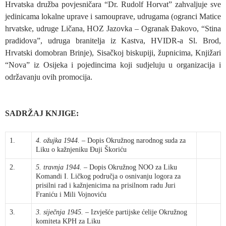
Hrvatska družba povjesničara “Dr. Rudolf Horvat” zahvaljuje sve
jedinicama lokalne uprave i samouprave, udrugama (ogranci Matice
hrvatske, udruge Ličana, HOZ Jazovka – Ogranak Đakovo, “Stina
pradidova”, udruga branitelja iz Kastva, HVIDR-a Sl. Brod,
Hrvatski domobran Brinje), Sisačkoj biskupiji, župnicima, Knjižari
“Nova” iz Osijeka i pojedincima koji sudjeluju u organizacija i
održavanju ovih promocija.
SADRŽAJ KNJIGE:
1.
4. ožujka 1944.
– Dopis Okružnog narodnog suda za
Liku o kažnjeniku Đuji Škoriću
2.
5. travnja 1944.
– Dopis Okružnog NOO za Liku
Komandi I. Ličkog područja o osnivanju logora za
prisilni rad i kažnjenicima na prisilnom radu Juri
Franiću i Mili Vojnoviću
3.
3. siječnja 1945.
– Izvješće partijske ćelije Okružnog
komiteta KPH za Liku