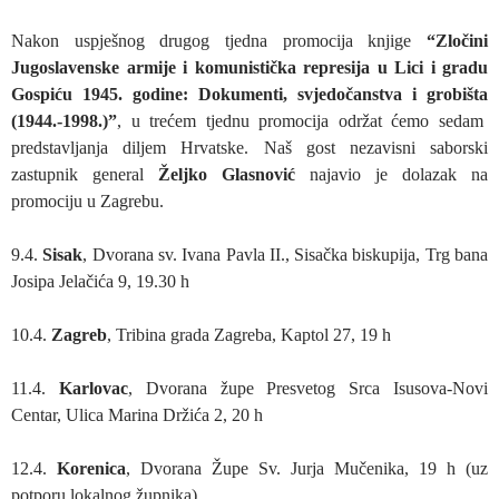
Nakon uspješnog drugog tjedna promocija knjige
“Zločini
Jugoslavenske armije i komunistička represija u Lici i gradu
Gospiću 1945. godine: Dokumenti, svjedočanstva i grobišta
(1944.-1998.)”
, u trećem tjednu promocija održat ćemo sedam
predstavljanja diljem Hrvatske. Naš gost nezavisni saborski
zastupnik general
Željko Glasnović
najavio je dolazak na
promociju u Zagrebu.
9.4.
Sisak
, Dvorana sv. Ivana Pavla II., Sisačka biskupija, Trg bana
Josipa Jelačića 9, 19.30 h
10.4.
Zagreb
, Tribina grada Zagreba, Kaptol 27, 19 h
11.4.
Karlovac
, Dvorana župe Presvetog Srca Isusova-Novi
Centar, Ulica Marina Držića 2, 20 h
12.4.
Korenica
, Dvorana Župe Sv. Jurja Mučenika, 19 h (uz
potporu lokalnog župnika)