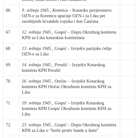
66.
9. svibnja 1945., Korenica
– Kotarsko povjerenstvo
OZN-e za Korenicu upućuje OZN-i za Liku pet
zarobljenih hrvatskih vojnika i šest Čančana
67.
12. svibnja 1945., Gospić
– Dopis Okružnog komiteta
KPH za Liku kotarskim komitetima
68.
13. svibnja 1945., Gospić
– Izvješće partijske ćelije
OZN-e za Liku
69.
14. svibnja 1945., Perušić
– Izvješće Kotarskog
komiteta KPH Perušić
70.
16. svibnja 1945., Otočac
– Izvješće Kotarskog
komiteta KPH Otočac Okružnom komitetu KPH za
Liku
71.
19. svibnja 1945., Gospić
– Izvješće Kotarskog
komiteta KPH Gospić Okružnom komitetu KPH za
Liku
72.
23. svibnja 1945., Gospić
– Dopis Okružnog komiteta
KPH za Liku o “borbi protiv bande u šumi”