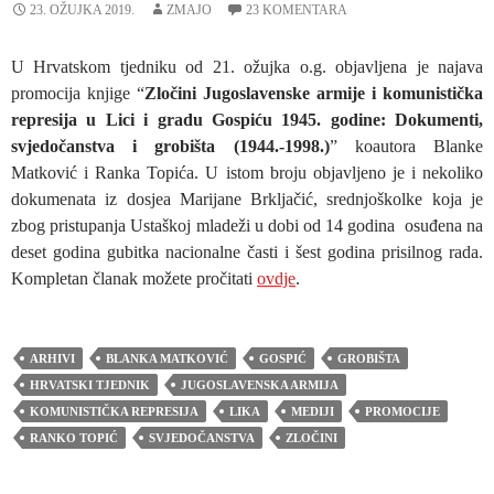
23. OŽUJKA 2019.
ZMAJO
23 KOMENTARA
U Hrvatskom tjedniku od 21. ožujka o.g. objavljena je najava
promocija knjige “
Zločini Jugoslavenske armije i komunistička
represija u Lici i gradu Gospiću 1945. godine: Dokumenti,
svjedočanstva i grobišta (1944.-1998.)
” koautora Blanke
Matković i Ranka Topića. U istom broju objavljeno je i nekoliko
dokumenata iz dosjea Marijane Brkljačić, srednjoškolke koja je
zbog pristupanja Ustaškoj mladeži u dobi od 14 godina osuđena na
deset godina gubitka nacionalne časti i šest godina prisilnog rada.
Kompletan članak možete pročitati
ovdje
.
ARHIVI
BLANKA MATKOVIĆ
GOSPIĆ
GROBIŠTA
HRVATSKI TJEDNIK
JUGOSLAVENSKA ARMIJA
KOMUNISTIČKA REPRESIJA
LIKA
MEDIJI
PROMOCIJE
RANKO TOPIĆ
SVJEDOČANSTVA
ZLOČINI