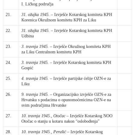
I. Ličkog područja
21.
31. ožujka 1945.
– Izvješće Kotarskog komiteta KPH
Korenica Okružnom komitetu KPH za Liku
22.
31. ožujka 1945.
– Izvješće Kotarskog komiteta KPH
Udbina
23.
3. travnja 1945.
– Izvješće Okružnog komiteta KPH
za Liku Centralnom komitetu KPH
24.
3. travnja 1945.
– Izvješće Kotarskog komiteta KPH
Gospić
25.
4. travnja 1945.
– Izvješće partijske ćelije OZN-e za
Liku
26.
9. travnja 1945.
– Organizacijsko izvješće OZN-e za
Hrvatsku s podacima o opunomoćenicima OZN-e na
svim područjima Hrvatske
27.
10. travnja 1945., Otočac
– Izvješće Kotarskog NOO
Otočac o stanju u kotaru nakon “oslobođenja”
28.
10. travnja 1945., Perušić
– Izvješće Kotarskog