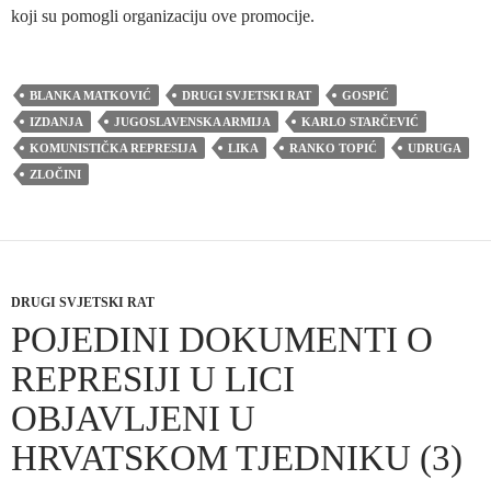
koji su pomogli organizaciju ove promocije.
BLANKA MATKOVIĆ
DRUGI SVJETSKI RAT
GOSPIĆ
IZDANJA
JUGOSLAVENSKA ARMIJA
KARLO STARČEVIĆ
KOMUNISTIČKA REPRESIJA
LIKA
RANKO TOPIĆ
UDRUGA
ZLOČINI
DRUGI SVJETSKI RAT
POJEDINI DOKUMENTI O
REPRESIJI U LICI
OBJAVLJENI U
HRVATSKOM TJEDNIKU (3)