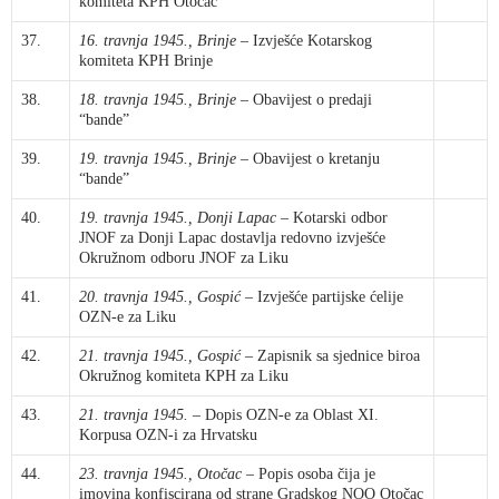
komiteta KPH Otočac
37.
16. travnja 1945., Brinje
– Izvješće Kotarskog
komiteta KPH Brinje
38.
18. travnja 1945., Brinje
– Obavijest o predaji
“bande”
39.
19. travnja 1945., Brinje
– Obavijest o kretanju
“bande”
40.
19. travnja 1945., Donji Lapac
– Kotarski odbor
JNOF za Donji Lapac dostavlja redovno izvješće
Okružnom odboru JNOF za Liku
41.
20. travnja 1945., Gospić
– Izvješće partijske ćelije
OZN-e za Liku
42.
21. travnja 1945., Gospić
– Zapisnik sa sjednice biroa
Okružnog komiteta KPH za Liku
43.
21. travnja 1945.
– Dopis OZN-e za Oblast XI.
Korpusa OZN-i za Hrvatsku
44.
23. travnja 1945., Otočac
– Popis osoba čija je
imovina konfiscirana od strane Gradskog NOO Otočac