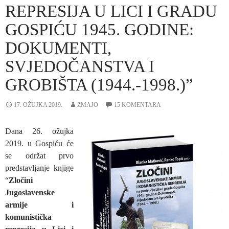
REPRESIJA U LICI I GRADU
GOSPIĆU 1945. GODINE:
DOKUMENTI,
SVJEDOČANSTVA I
GROBIŠTA (1944.-1998.)”
17. OŽUJKA 2019.
ZMAJO
15 KOMENTARA
Dana 26. ožujka
2019. u Gospiću će
se održat prvo
predstavljanje knjige
“
Zločini
Jugoslavenske
armije i
komunistička