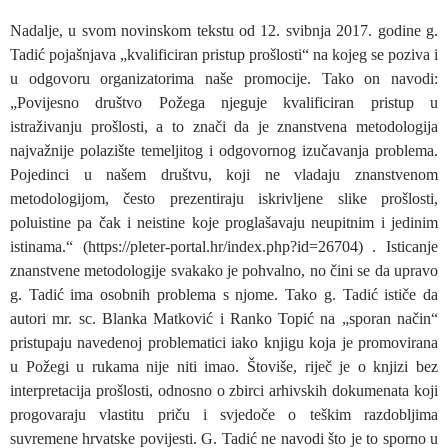
Nadalje, u svom novinskom tekstu od 12. svibnja 2017. godine g.
Tadić pojašnjava „kvalificiran pristup prošlosti“ na kojeg se poziva i
u odgovoru organizatorima naše promocije. Tako on navodi:
„Povijesno društvo Požega njeguje kvalificiran pristup u
istraživanju prošlosti, a to znači da je znanstvena metodologija
najvažnije polazište temeljitog i odgovornog izučavanja problema.
Pojedinci u našem društvu, koji ne vladaju znanstvenom
metodologijom, često prezentiraju iskrivljene slike prošlosti,
poluistine pa čak i neistine koje proglašavaju neupitnim i jedinim
istinama.“ (https://pleter-portal.hr/index.php?id=26704) . Isticanje
znanstvene metodologije svakako je pohvalno, no čini se da upravo
g. Tadić ima osobnih problema s njome. Tako g. Tadić ističe da
autori mr. sc. Blanka Matković i Ranko Topić na „sporan način“
pristupaju navedenoj problematici iako knjigu koja je promovirana
u Požegi u rukama nije niti imao. Štoviše, riječ je o knjizi bez
interpretacija prošlosti, odnosno o zbirci arhivskih dokumenata koji
progovaraju vlastitu priču i svjedoče o teškim razdobljima
suvremene hrvatske povijesti. G. Tadić ne navodi što je to sporno u