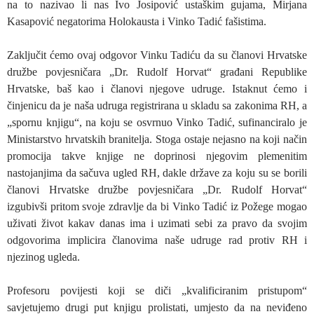
na to nazivao li nas Ivo Josipović ustaškim gujama, Mirjana
Kasapović negatorima Holokausta i Vinko Tadić fašistima.
Zaključit ćemo ovaj odgovor Vinku Tadiću da su članovi Hrvatske
družbe povjesničara „Dr. Rudolf Horvat“ građani Republike
Hrvatske, baš kao i članovi njegove udruge. Istaknut ćemo i
činjenicu da je naša udruga registrirana u skladu sa zakonima RH, a
„spornu knjigu“, na koju se osvrnuo Vinko Tadić, sufinanciralo je
Ministarstvo hrvatskih branitelja. Stoga ostaje nejasno na koji način
promocija takve knjige ne doprinosi njegovim plemenitim
nastojanjima da sačuva ugled RH, dakle države za koju su se borili
članovi Hrvatske družbe povjesničara „Dr. Rudolf Horvat“
izgubivši pritom svoje zdravlje da bi Vinko Tadić iz Požege mogao
uživati život kakav danas ima i uzimati sebi za pravo da svojim
odgovorima implicira članovima naše udruge rad protiv RH i
njezinog ugleda.
Profesoru povijesti koji se diči „kvalificiranim pristupom“
savjetujemo drugi put knjigu prolistati, umjesto da na neviđeno