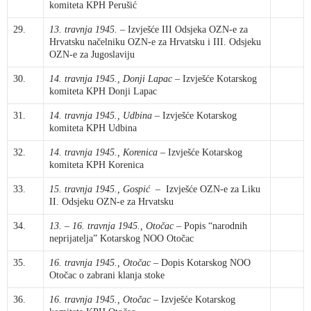
komiteta KPH Perušić
29.
13. travnja 1945.
– Izvješće III Odsjeka OZN-e za
Hrvatsku načelniku OZN-e za Hrvatsku i III. Odsjeku
OZN-e za Jugoslaviju
30.
14. travnja 1945., Donji Lapac
– Izvješće Kotarskog
komiteta KPH Donji Lapac
31.
14. travnja 1945., Udbina
– Izvješće Kotarskog
komiteta KPH Udbina
32.
14. travnja 1945., Korenica
– Izvješće Kotarskog
komiteta KPH Korenica
33.
15. travnja 1945., Gospić
– Izvješće OZN-e za Liku
II. Odsjeku OZN-e za Hrvatsku
34.
13.
–
16. travnja 1945., Otočac
– Popis “narodnih
neprijatelja” Kotarskog NOO Otočac
35.
16. travnja 1945., Otočac
– Dopis Kotarskog NOO
Otočac o zabrani klanja stoke
36.
16. travnja 1945., Otočac
– Izvješće Kotarskog