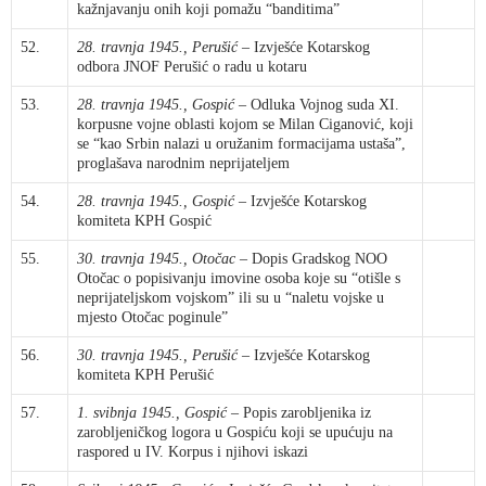
kažnjavanju onih koji pomažu “banditima”
52.
28. travnja 1945., Perušić
– Izvješće Kotarskog
odbora JNOF Perušić o radu u kotaru
53.
28. travnja 1945., Gospić
– Odluka Vojnog suda XI.
korpusne vojne oblasti kojom se Milan Ciganović, koji
se “kao Srbin nalazi u oružanim formacijama ustaša”,
proglašava narodnim neprijateljem
54.
28. travnja 1945., Gospić
– Izvješće Kotarskog
komiteta KPH Gospić
55.
30. travnja 1945., Otočac
– Dopis Gradskog NOO
Otočac o popisivanju imovine osoba koje su “otišle s
neprijateljskom vojskom” ili su u “naletu vojske u
mjesto Otočac poginule”
56.
30. travnja 1945., Perušić
– Izvješće Kotarskog
komiteta KPH Perušić
57.
1. svibnja 1945., Gospić
– Popis zarobljenika iz
zarobljeničkog logora u Gospiću koji se upućuju na
raspored u IV. Korpus i njihovi iskazi