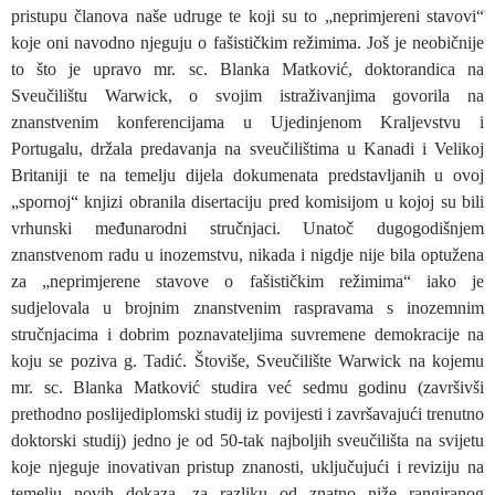
pristupu članova naše udruge te koji su to „neprimjereni stavovi“
koje oni navodno njeguju o fašističkim režimima. Još je neobičnije
to što je upravo mr. sc. Blanka Matković, doktorandica na
Sveučilištu Warwick, o svojim istraživanjima govorila na
znanstvenim konferencijama u Ujedinjenom Kraljevstvu i
Portugalu, držala predavanja na sveučilištima u Kanadi i Velikoj
Britaniji te na temelju dijela dokumenata predstavljanih u ovoj
„spornoj“ knjizi obranila disertaciju pred komisijom u kojoj su bili
vrhunski međunarodni stručnjaci. Unatoč dugogodišnjem
znanstvenom radu u inozemstvu, nikada i nigdje nije bila optužena
za „neprimjerene stavove o fašističkim režimima“ iako je
sudjelovala u brojnim znanstvenim raspravama s inozemnim
stručnjacima i dobrim poznavateljima suvremene demokracije na
koju se poziva g. Tadić. Štoviše, Sveučilište Warwick na kojemu
mr. sc. Blanka Matković studira već sedmu godinu (završivši
prethodno poslijediplomski studij iz povijesti i završavajući trenutno
doktorski studij) jedno je od 50-tak najboljih sveučilišta na svijetu
koje njeguje inovativan pristup znanosti, uključujući i reviziju na
temelju novih dokaza, za razliku od znatno niže rangiranog