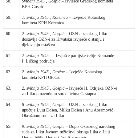
58.
Svibanj 1945., Gospić
– Izvješće Gradskog komiteta
KPH Gospić
59.
1. svibnja 1945., Korenica
– Izvješće Kotarskog
komiteta KPH Korenica
60.
2. svibnja 1945., Gospić
– OZN-a za okrug Liku
dostavlja OZN-i za Hrvatsku izvješće o stanju i
djelovanju ustaštva
61.
2. svibnja 1945.
– Izvješće partijske ćelije Komande
I. Ličkog područja
62.
2. svibnja 1945., Otočac
– Izvješće Kotarskog
komiteta KPH Otočac
63.
2. svibnja 1945., Gospić
– Izvješće II. Odsjeka OZN-e
za Liku o navodnim suradnicima Gestapoa
64.
8. svibnja 1945., Gospić
– OZN-a za okrug Liku
upućuje Luju Došen, Milku Došen i Anu Abramović
Okružnom sudu za Liku
65.
9. svibnja 1945., Gospić
– Dopis Okružnog narodnog
suda za Liku Javnom tužioštvu okruga Lika o Luji
Došen, Milki Došen i Ani Abramović