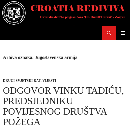
Skoči
do
sadržaja
Pretraži
PRIMAR
IZBORN
Arhiva oznaka: Jugoslavenska armija
DRUGI SVJETSKI RAT
,
VIJESTI
ODGOVOR VINKU TADIĆU,
PREDSJEDNIKU
POVIJESNOG DRUŠTVA
POŽEGA