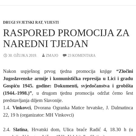
DRUGI SVJETSKI RAT
,
VIJESTI
RASPORED PROMOCIJA ZA
NAREDNI TJEDAN
30. OŽUJKA 2019.
ZMAJO
23 KOMENTARA
Nakon uspješnog prvog tjedna promocija knjige
“Zločini
Jugoslavenske armije i komunistička represija u Lici i gradu
Gospiću 1945. godine: Dokumenti, svjedočanstva i grobišta
(1944.-1998.)”
, u drugom tjednu promocija održat ćemo šest
predstavljanja diljem Slavonije.
1.4.
Vinkovci
, Dvorana Ogranka Matice hrvatske, J. Dalmatinca
22, 19 h (organizator: MH Vinkovci)
2.4.
Slatina
, Hrvatski dom, Ulica braće Radić 4, 18.30 h (u