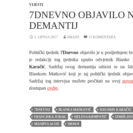
VIJESTI
7DNEVNO OBJAVILO 
DEMANTIJ
3. LIPNJA 2017.
ZMAJO
13 KOMENTARA
Politički tjednik
7Dnevno
objavilo je u posljednjem b
je redakciji tog tjednika uputio odvjetnik Blank
Karačić
. Sadržaj ovog demantija odnosi se na falsi
Blankom Matković koji je taj politički tjednik objav
Sadržaj tog intervjua možete pročitati na ovoj
povez
dostupan
ovdje
.
7DNEVNO
BLANKA MATKOVIĆ
DAVORIN KARAČIĆ
FRANCISKA JURAK
HELENA KRMPOTIĆ
IZMIŠLJEN
MANIPULACIJE
MEDIJI