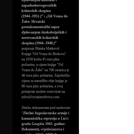
djelovanjem imotskih i
zapadnohercegovačkih
križarskih skupina
(1944.-1951.)”
i
„Od Vrana do
Žabe: Hrvatski
protukomunistički otpor
djelovanjem širokobrijeških i
neretvanskih križarskih
skupina (1944.-1948.)”
potpisuje Blanka Matković.
Knjiga “Od Vrana do Biokova”
na 1050 košta 45 eura plus
poštarina, a cijena knjige “Od
Vrana do Žabe” na 700 stranica je
40 eura plus poštarina. Zajednička
cijena za narudžbu obje knjige je
80 eura plus poštarina, a svoj
primjerak možete rezervirati na
infor@croatiarediviva.com.
Zbirku dokumenata pod naslovom
“
Zločini Jugoslavenske armije i
komunistička represija u Lici i
gradu Gospiću 1945. godine:
Dokumenti, svjedočanstva i