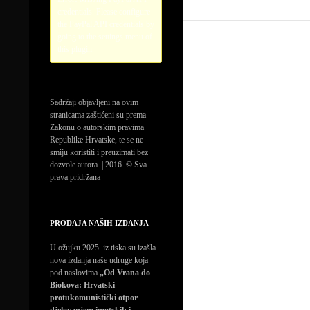
credentials. Please configure
the PayPal API credentials by
going to the settings menu of
this plugin.
Sadržaji objavljeni na ovim
stranicama zaštićeni su prema
Zakonu o autorskim pravima
Republike Hrvatske, te se ne
smiju koristiti i preuzimati bez
dozvole autora. | 2016. © Sva
prava pridržana
PRODAJA NAŠIH IZDANJA
U ožujku 2025. iz tiska su izašla
nova izdanja naše udruge koja
pod naslovima
„Od Vrana do
Biokova: Hrvatski
protukomunistički otpor