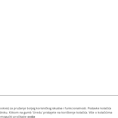
ookies) za pružanje boljeg korisničkog iskustva i funkcionalnosti. Postavke kolačića
iku. Klikom na gumb 'Uredu' pristajete na korištenje kolačića. Više o kolačićima
emogućiti pročitajte
ovdje