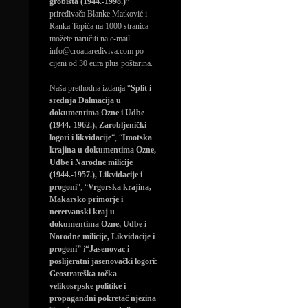
grobišta (1944.-1998.)”
priređivača Blanke Matković i
Ranka Topića na 1000 stranica
možete naručiti na e-mail
info@croatiarediviva.com po
cijeni od 30 eura plus poštarina.
Naša prethodna izdanja “
Split i
srednja Dalmacija u
dokumentima Ozne i Udbe
(1944.-1962.), Zarobljenički
logori i likvidacije
“, “
Imotska
krajina u dokumentima Ozne,
Udbe i Narodne milicije
(1944.-1957.), Likvidacije i
progoni
“, “
Vrgorska krajina,
Makarsko primorje i
neretvanski kraj u
dokumentima Ozne, Udbe i
Narodne milicije, Likvidacije i
progoni”
i
“Jasenovac i
poslijeratni jasenovački logori:
Geostrateška točka
velikosrpske politike i
propagandni pokretač njezina