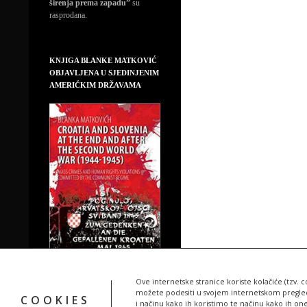
širenja prema zapadu”
su
rasprodana.
KNJIGA BLANKE MATKOVIĆ
OBJAVLJENA U SJEDINJENIM
AMERIČKIM DRŽAVAMA
Ove internetske stranice koriste kolačiće (tzv. c
možete podesiti u svojem internetskom pregledn
COOKIES
i načinu kako ih koristimo te načinu kako ih on