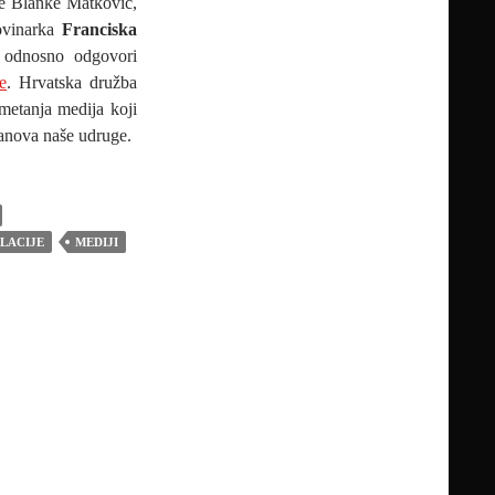
re Blanke Matković,
novinarka
Franciska
u, odnosno odgovori
e
. Hrvatska družba
metanja medija koji
članova naše udruge.
LACIJE
MEDIJI