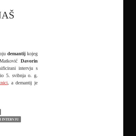
NAŠ
roju
demantij
kojeg
e Matković
Davorin
ficirani intervju s
io 5. svibnja o. g.
nici
, a demantij je
I INTERVJU