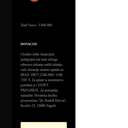
Total Views:
3.669.069
DONACIJE
Ukoliko želite financijski
poduprijeti rad naše udruge,
odnosno tiskanje naših izdanja,
vašu donaciju možete uplatiti na
IBAN: HR75 2340 0091 1108
7391 9. Za uplate iz inozemstva
potreban je i SWIFT:
PBZGHR2X. Za primatelja
naznačite: Hrvatska družba
povjesničara “Dr. Rudolf Horvat”,
Krsišće 25, 10000 Zagreb.
Error! Missing PayPal API