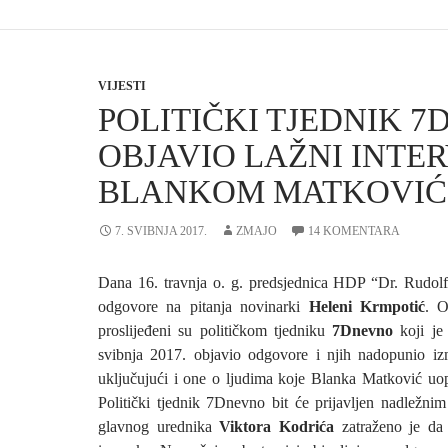
VIJESTI
POLITIČKI TJEDNIK 
OBJAVIO LAŽNI INTER
BLANKOM MATKOVIĆ
7. SVIBNJA 2017.
ZMAJO
14 KOMENTARA
Dana 16. travnja o. g. predsjednica HDP “Dr. Rudolf
odgovore na pitanja novinarki
Heleni Krmpotić
. O
proslijeđeni su političkom tjedniku
7Dnevno
koji je
svibnja 2017. objavio odgovore i njih nadopunio iz
uključujući i one o ljudima koje Blanka Matković uo
Politički tjednik 7Dnevno bit će prijavljen nadležnim
glavnog urednika
Viktora Kodrića
zatraženo je da 