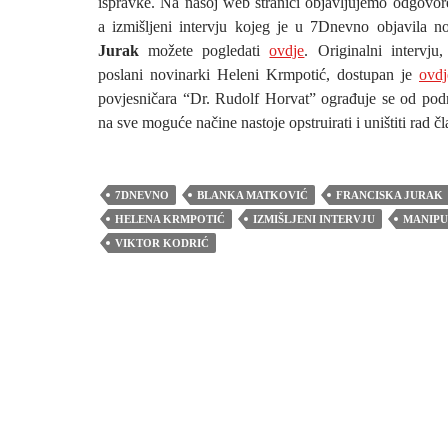
ispravke. Na našoj web stranici objavljujemo odgovo
a izmišljeni intervju kojeg je u 7Dnevno objavila 
Jurak
možete pogledati
ovdje
. Originalni intervj
poslani novinarki Heleni Krmpotić, dostupan je
ovdj
povjesničara “Dr. Rudolf Horvat” ograđuje se od pod
na sve moguće načine nastoje opstruirati i uništiti rad 
7DNEVNO
BLANKA MATKOVIĆ
FRANCISKA JURAK
HELENA KRMPOTIĆ
IZMIŠLJENI INTERVJU
MANIPU
VIKTOR KODRIĆ