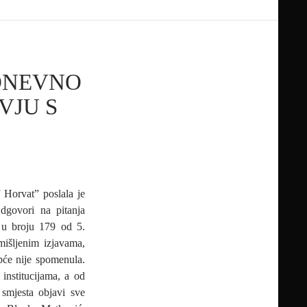
7DNEVNO
VJU S
 Horvat” poslala je
dgovori na pitanja
 u broju 179 od 5.
mišljenim izjavama,
pće nije spomenula.
 institucijama, a od
smjesta objavi sve