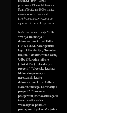
grobišta (1944.-1998.)”
priređivača Blanke Matković i
Ranka Topića na 1000 stranica
možete naručiti na e-mail
info@croatiarediviva.com po
cijeni od 30 eura plus poštarina.
Naša prethodna izdanja “
Split i
srednja Dalmacija u
dokumentima Ozne i Udbe
(1944.-1962.), Zarobljenički
logori i likvidacije
“, “
Imotska
krajina u dokumentima Ozne,
Udbe i Narodne milicije
(1944.-1957.), Likvidacije i
progoni
“, “
Vrgorska krajina,
Makarsko primorje i
neretvanski kraj u
dokumentima Ozne, Udbe i
Narodne milicije, Likvidacije i
progoni”
i
“Jasenovac i
poslijeratni jasenovački logori:
Geostrateška točka
velikosrpske politike i
propagandni pokretač njezina