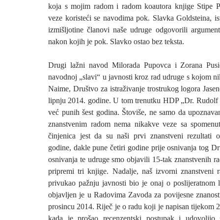
koja s mojim radom i radom koautora knjige Stipe P
veze koristeći se navodima pok. Slavka Goldsteina, is
izmišljotine članovi naše udruge odgovorili argumen
nakon kojih je pok. Slavko ostao bez teksta.
Drugi lažni navod Milorada Pupovca i Zorana Pusi
navodnoj „slavi“ u javnosti kroz rad udruge s kojom 
Naime, Društvo za istraživanje trostrukog logora Jase
lipnju 2014. godine. U tom trenutku HDP „Dr. Rudolf 
već punih šest godina. Štoviše, ne samo da upoznavan
znanstvenim radom nema nikakve veze sa spomen
činjenica jest da su naši prvi znanstveni rezultati o
godine, dakle pune četiri godine prije osnivanja tog Dr
osnivanja te udruge smo objavili 15-tak znanstvenih ra
pripremi tri knjige. Nadalje, naš izvorni znanstveni 
privukao pažnju javnosti bio je onaj o poslijeratnom 
objavljen je u Radovima Zavoda za povijesne znano
prosincu 2014. Riječ je o radu koji je napisan tijekom 
kada je prošao recenzentski postupak i udovoljio 