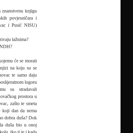
a znanstvenu knjigu
skih povjesničara i
ovac i Pusić NISU)
zivaju lažnima?
o NDH?
kojemu će se morati
njizi na koju su se
enovac te samo daju
poslijeratnom logoru
mu su stradavali
enovačkog prostora u
vac, zašto te smeta
je koji dan da nema
odno dobra duša? Dok
ila duša bio u onoj
lu, tko ti je i kada