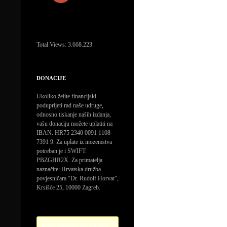
Total Views:
3.668.223
DONACIJE
Ukoliko želite financijski
poduprijeti rad naše udruge,
odnosno tiskanje naših izdanja,
vašu donaciju možete uplatiti na
IBAN: HR75 2340 0091 1108
7391 9. Za uplate iz inozemstva
potreban je i SWIFT:
PBZGHR2X. Za primatelja
naznačite: Hrvatska družba
povjesničara “Dr. Rudolf Horvat”,
Krsišće 25, 10000 Zagreb.
Error! Missing PayPal API