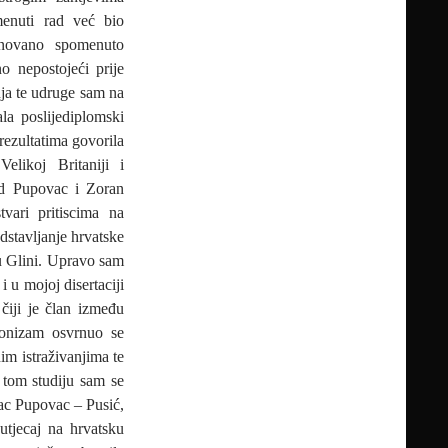
menuti rad već bio
snovano spomenuto
o nepostojeći prije
ja te udruge sam na
ala poslijediplomski
 rezultatima govorila
likoj Britaniji i
ad Pupovac i Zoran
tvari pritiscima na
dstavljanje hrvatske
u Glini. Upravo sam
i u mojoj disertaciji
čiji je član između
ionizam osvrnuo se
im istraživanjima te
 tom studiju sam se
jac Pupovac – Pusić,
utjecaj na hrvatsku