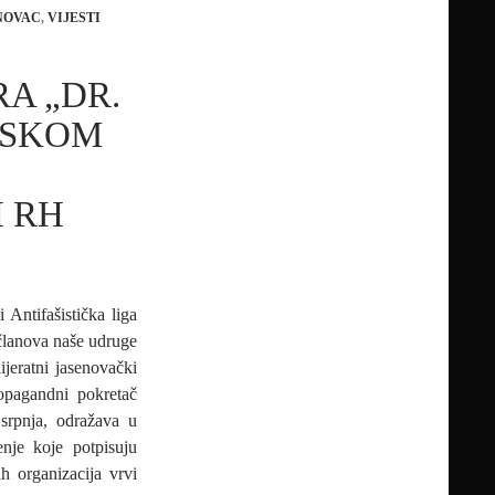
NOVAC
,
VIJESTI
A „DR.
PSKOM
I RH
Antifašistička liga
članova naše udruge
ijeratni jasenovački
ropagandni pokretač
 srpnja, odražava u
nje koje potpisuju
h organizacija vrvi