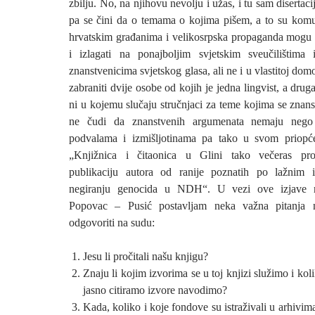
zbilju. No, na njihovu nevolju i užas, i tu sam disertac
pa se čini da o temama o kojima pišem, a to su komun
hrvatskim građanima i velikosrpska propaganda mogu 
i izlagati na ponajboljim svjetskim sveučilištima
znanstvenicima svjetskog glasa, ali ne i u vlastitoj dom
zabraniti dvije osobe od kojih je jedna lingvist, a drug
ni u kojemu slučaju stručnjaci za teme kojima se znan
ne čudi da znanstvenih argumenata nemaju nego 
podvalama i izmišljotinama pa tako u svom priop
„Knjižnica i čitaonica u Glini tako večeras pro
publikaciju autora od ranije poznatih po lažnim i
negiranju genocida u NDH“. U vezi ove izjave 
Popovac – Pusić postavljam neka važna pitanja 
odgovoriti na sudu:
Jesu li pročitali našu knjigu?
Znaju li kojim izvorima se u toj knjizi služimo i kol
jasno citiramo izvore navodimo?
Kada, koliko i koje fondove su istraživali u arhivima