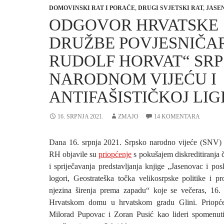
DOMOVINSKI RAT I PORAĆE
,
DRUGI SVJETSKI RAT
,
JASE
ODGOVOR HRVATSKE
DRUŽBE POVJESNIČAR
RUDOLF HORVAT“ SR
NARODNOM VIJEĆU I
ANTIFAŠISTIČKOJ LIG
16. SRPNJA 2021.
ZMAJO
14 KOMENTARA
Dana 16. srpnja 2021. Srpsko narodno vijeće (SNV) i 
RH objavile su
priopćenje
s pokušajem diskreditiranja 
i spriječavanja predstavljanja knjige „Jasenovac i posl
logori, Geostrateška točka velikosrpske politike i p
njezina širenja prema zapadu“ koje se večeras, 16.
Hrvatskom domu u hrvatskom gradu Glini. Priopće
Milorad Pupovac i Zoran Pusić kao lideri spomenuti