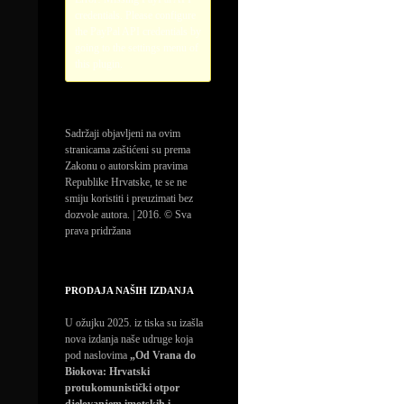
credentials. Please configure
the PayPal API credentials by
going to the settings menu of
this plugin.
Sadržaji objavljeni na ovim
stranicama zaštićeni su prema
Zakonu o autorskim pravima
Republike Hrvatske, te se ne
smiju koristiti i preuzimati bez
dozvole autora. | 2016. © Sva
prava pridržana
PRODAJA NAŠIH IZDANJA
U ožujku 2025. iz tiska su izašla
nova izdanja naše udruge koja
pod naslovima
„Od Vrana do
Biokova: Hrvatski
protukomunistički otpor