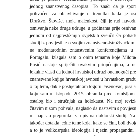
jednog znanstvenog časopisa. To znači da je spo
prihvaćen za objavljivanje u trenutku kada je o
Društvo. Štoviše, moja malenkost, čiji je rad navodn
osnivanja neke druge udruge, u godinama prije osnivan
jednom od najprestižnijih svjetskih sveučilišta pohađ
studij iz povijesti te o svojim znanstveno-istraživačkim
na međunarodnim znanstvenim konferencijama u Ve
Portugalu. Izlagala sam o onim temama koje Milor
Pusić nastoje spriječiti ovakvim priopćenjima, a us
lokalne vlasti da jednoj hrvatskoj udruzi onemogući pre
znanstvene knjige hrvatskoj javnosti u hrvatskom grad
o toj temi, dakle poslijeratnom logoru Jasenovac, pisala 
koju sam u listopadu 2015. obranila pred komisijom 
ostalog bio i stručnjak za holokaust. Na moj reviz
čitavim nizom pohvala, naglasio da nastavim s povijesn
mi napisao preporuku za upis na doktorski studij. Na
također dotakla jedne teme koja, kako se čini, boli dvo
a to je velikosrpska ideologija i njezin propagandni 