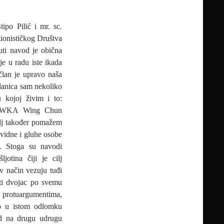
ipo Pilić i mr. sc.
zionističkog Društva
uti navod je obična
je u radu iste ikada
 član je upravo naša
lanica sam nekoliko
u kojoj živim i to:
, IWKA Wing Chun
elj također pomažem
ovidne i gluhe osobe
t. Stoga su navodi
otina čiji je cilj
av način vezuju tuđi
uti dvojac po svemu
 protuargumentima,
ko u istom odlomku
ad na drugu udrugu