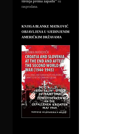
širenja prema zapadu”
su
rasprodana.
KNJIGA BLANKE MATKOVIĆ
OBJAVLJENA U SJEDINJENIM
AMERIČKIM DRŽAVAMA