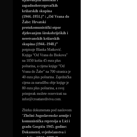
djelovanjem imotskih i
zapadnohercegovačkih
križarskih skupina
(1944.-1951.)”
i
„Od Vrana do
Žabe: Hrvatski
protukomunistički otpor
djelovanjem širokobrijeških i
neretvanskih križarskih
skupina (1944.-1948.)”
potpisuje Blanka Matković.
Knjiga “Od Vrana do Biokova”
na 1050 košta 45 eura plus
poštarina, a cijena knjige “Od
Vrana do Žabe” na 700 stranica je
40 eura plus poštarina. Zajednička
cijena za narudžbu obje knjige je
80 eura plus poštarina, a svoj
primjerak možete rezervirati na
infor@croatiarediviva.com.
Zbirku dokumenata pod naslovom
“
Zločini Jugoslavenske armije i
komunistička represija u Lici i
gradu Gospiću 1945. godine:
Dokumenti, svjedočanstva i