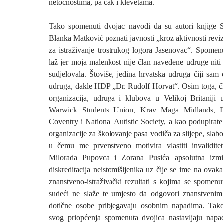
netočnostima, pa čak i klevetama.
Tako spomenuti dvojac navodi da su autori knjige St
Blanka Matković poznati javnosti „kroz aktivnosti revi
za istraživanje trostrukog logora Jasenovac“. Spomen
laž jer moja malenkost nije član navedene udruge niti 
sudjelovala. Štoviše, jedina hrvatska udruga čiji sam
udruga, dakle HDP „Dr. Rudolf Horvat“. Osim toga, č
organizacija, udruga i klubova u Velikoj Britaniji 
Warwick Students Union, Krav Maga Midlands
Coventry i National Autistic Society, a kao podupirat
organizacije za školovanje pasa vodiča za slijepe, slab
u čemu me prvenstveno motivira vlastiti invalidite
Milorada Pupovca i Zorana Pusića apsolutna izmišlj
diskreditacija neistomišljenika uz čije se ime na ovak
znanstveno-istraživački rezultati s kojima se spomen
sudeći ne slaže te umjesto da odgovori znanstvenim
dotične osobe pribjegavaju osobnim napadima. Ta
svog priopćenja spomenuta dvojica nastavljaju nap