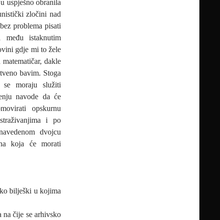
iju uspješno obranila
istički zločini nad
bez problema pisati
 i među istaknutim
ovini gdje mi to žele
a matematičar, dakle
stveno bavim. Stoga
se moraju služiti
ćenju navode da će
movirati opskurnu
straživanjima i po
navedenom dvojcu
na koja će morati
iko bilješki u kojima
 na čije se arhivsko