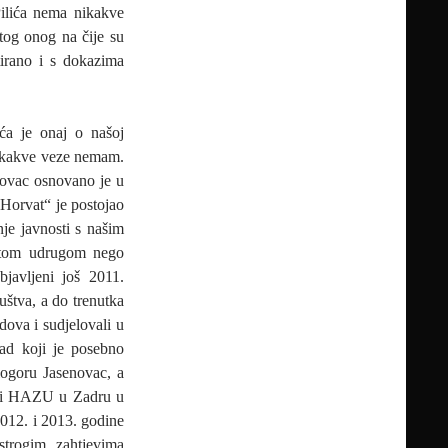
ilića nema nikakve
tog onog na čije su
tirano i s dokazima
ća je onaj o našoj
nikakve veze nemam.
novac osnovano je u
Horvat“ je postojao
je javnosti s našim
utom udrugom nego
bjavljeni još 2011.
uštva, a do trenutka
dova i sudjelovali u
rad koji je posebno
logoru Jasenovac, a
sti HAZU u Zadru u
2012. i 2013. godine
strogim zahtjevima