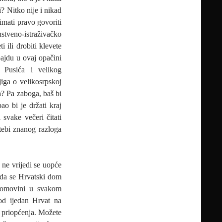
? Nitko nije i nikad
imati pravo govoriti
tveno-istraživačko
 ili drobiti klevete
ajdu u ovaj opačini
 Pusića i velikog
jiga o velikosrpskoj
ika? Pa zaboga, baš bi
ao bi je držati kraj
svake večeri čitati
tebi znanog razloga
 ne vrijedi se uopće
u da se Hrvatski dom
 domovini u svakom
od ijedan Hrvat na
h priopćenja. Možete