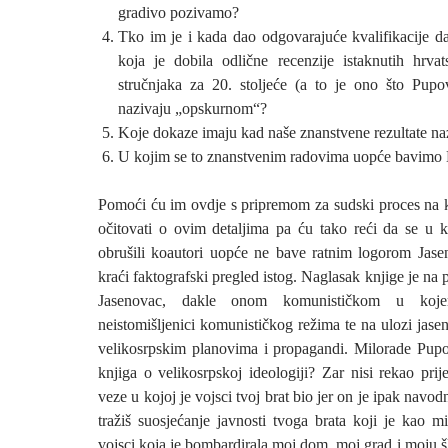
gradivo pozivamo?
Tko im je i kada dao odgovarajuće kvalifikacije d
koja je dobila odlične recenzije istaknutih hrvat
stručnjaka za 20. stoljeće (a to je ono što Pup
nazivaju „opskurnom“?
Koje dokaze imaju kad naše znanstvene rezultate na
U kojim se to znanstvenim radovima uopće bavim
Pomoći ću im ovdje s pripremom za sudski proces na 
očitovati o ovim detaljima pa ću tako reći da se u k
obrušili koautori uopće ne bave ratnim logorom Jas
kraći faktografski pregled istog. Naglasak knjige je na 
Jasenovac, dakle onom komunističkom u koje
neistomišljenici komunističkog režima te na ulozi jas
velikosrpskim planovima i propagandi. Milorade Pupo
knjiga o velikosrpskoj ideologiji? Zar nisi rekao pri
veze u kojoj je vojsci tvoj brat bio jer on je ipak nav
tražiš suosjećanje javnosti tvoga brata koji je kao m
vojsci koja je bombardirala moj dom, moj grad i moju ško