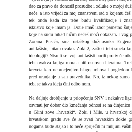
dao za pravo da donosiš prosudbe i odluke o mojoj duši
neće, a isto vrijedi za moj znanstveni rad o kojemu ćeš 
tek onda kada iza tebe budu kvalifikacije i znans
iskustvo koje imam ja. Dotle imaš izbor pametno šutjeti
koje na sudu nikad ničim nećeš moći dokazati. Tvog p
Zorana Pusića, sina ustaškog dužnosnika Eugena
antifašistu, pitam ovako: Zoki 2, zašto i tebi smeta kn
ideologiji? Nisu li se tvoji antifašisti borili protiv četn
tebi ovakva knjiga morala biti osnovna literatura. Treb
kreveta kao neprocjenjivo blago, milovati pogledom i 
pred uranjanje u san pravednika. No, iz nekog samo 
tebi se takva ideja čini odbojnom.
Na daljnje drobljenje u priopćenju SNV i nekakve lige
osvrtati jer dobar dio kmečanja odnosi se na činjenic
u Glini zove „hrvatski“. Zoki i Mile, u hrvatskoj
hrvatskom gradu sve će se zvati hrvatskim dokle g
nogama bude stajao i to neće spriječiti ni milijuni vaši