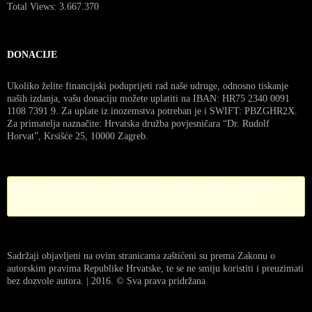
Total Views:
3.667.370
DONACIJE
Ukoliko želite financijski poduprijeti rad naše udruge, odnosno tiskanje
naših izdanja, vašu donaciju možete uplatiti na IBAN: HR75 2340 0091
1108 7391 9. Za uplate iz inozemstva potreban je i SWIFT: PBZGHR2X.
Za primatelja naznačite: Hrvatska družba povjesničara “Dr. Rudolf
Horvat”, Krsišće 25, 10000 Zagreb.
Error! Missing PayPal API credentials. Please configure the PayPal
API credentials by going to the settings menu of this plugin.
Sadržaji objavljeni na ovim stranicama zaštićeni su prema Zakonu o
autorskim pravima Republike Hrvatske, te se ne smiju koristiti i preuzimati
bez dozvole autora. | 2016. © Sva prava pridržana