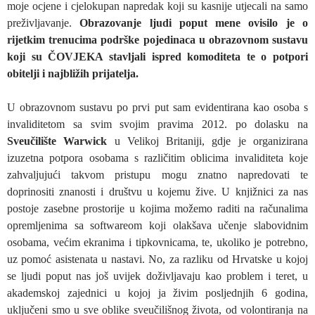
moje ocjene i cjelokupan napredak koji su kasnije utjecali na samo
preživljavanje.
Obrazovanje ljudi poput mene ovisilo je o
rijetkim trenucima podrške pojedinaca u obrazovnom sustavu
koji su ČOVJEKA stavljali ispred komoditeta te o potpori
obitelji i najbližih prijatelja.
U obrazovnom sustavu po prvi put sam evidentirana kao osoba s
invaliditetom sa svim svojim pravima 2012. po dolasku na
Sveučilište Warwick
u Velikoj Britaniji, gdje je organizirana
izuzetna potpora osobama s različitim oblicima invaliditeta koje
zahvaljujući takvom pristupu mogu znatno napredovati te
doprinositi znanosti i društvu u kojemu žive. U knjižnici za nas
postoje zasebne prostorije u kojima možemo raditi na računalima
opremljenima sa softwareom koji olakšava učenje slabovidnim
osobama, većim ekranima i tipkovnicama, te, ukoliko je potrebno,
uz pomoć asistenata u nastavi. No, za razliku od Hrvatske u kojoj
se ljudi poput nas još uvijek doživljavaju kao problem i teret, u
akademskoj zajednici u kojoj ja živim posljednjih 6 godina,
uključeni smo u sve oblike sveučilišnog života, od volontiranja na