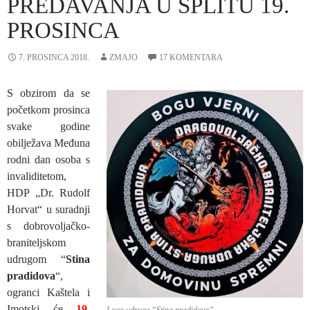
PREDAVANJA U SPLITU 19.
PROSINCA
7. PROSINCA 2018.
ZMAJO
17 KOMENTARA
S obzirom da se
početkom prosinca
svake godine
obilježava Međuna
rodni dan osoba s
invaliditetom,
HDP „Dr. Rudolf
Horvat“ u suradnji
s dobrovoljačko-
braniteljskom
udrugom “
Stina
pradidova
“,
ogranci Kaštela i
Imotski će
19.
Logo udruge “Stina pradidova”