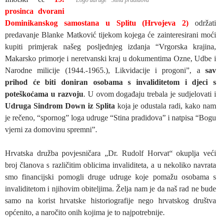
prosinca dvorani
Dominikanskog samostana u Splitu (Hrvojeva 2)
održati
predavanje Blanke Matković tijekom kojega će zainteresirani moći
kupiti primjerak našeg posljednjeg izdanja “Vrgorska krajina,
Makarsko primorje i neretvanski kraj u dokumentima Ozne, Udbe i
Narodne milicije (1944.-1965.), Likvidacije i progoni”, a
sav
prihod će biti doniran osobama s invaliditetom i djeci s
poteškoćama u razvoju
. U ovom događaju trebala je sudjelovati i
Udruga Sindrom Down iz Splita
koja je odustala radi, kako nam
je rečeno, “spornog” loga udruge “Stina pradidova” i natpisa “Bogu
vjerni za domovinu spremni”.
Hrvatska družba povjesničara „Dr. Rudolf Horvat“ okuplja veći
broj članova s različitim oblicima invaliditeta, a u nekoliko navrata
smo financijski pomogli druge udruge koje pomažu osobama s
invaliditetom i njihovim obiteljima. Želja nam je da naš rad ne bude
samo na korist hrvatske historiografije nego hrvatskog društva
općenito, a naročito onih kojima je to najpotrebnije.