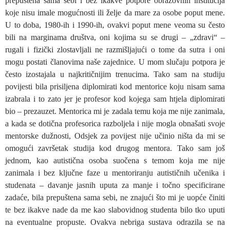
prepuštena sama sebi i bez ikakve potpore obrazovnih institucija
koje nisu imale mogućnosti ili želje da mare za osobe poput mene.
U to doba, 1980-ih i 1990-ih, ovakvi poput mene veoma su često
bili na marginama društva, oni kojima su se drugi – „zdravi“ –
rugali i fizički zlostavljali ne razmišljajući o tome da sutra i oni
mogu postati članovima naše zajednice. U mom slučaju potpora je
često izostajala u najkritičnijim trenucima. Tako sam na studiju
povijesti bila prisiljena diplomirati kod mentorice koju nisam sama
izabrala i to zato jer je profesor kod kojega sam htjela diplomirati
bio – prezauzet. Mentorica mi je zadala temu koja me nije zanimala,
a kada se dotična profesorica razboljela i nije mogla obnašati svoje
mentorske dužnosti, Odsjek za povijest nije učinio ništa da mi se
omogući završetak studija kod drugog mentora. Tako sam još
jednom, kao autistična osoba suočena s temom koja me nije
zanimala i bez ključne faze u mentoriranju autističnih učenika i
studenata – davanje jasnih uputa za manje i točno specificirane
zadaće, bila prepuštena sama sebi, ne znajući što mi je uopće činiti
te bez ikakve nade da me kao slabovidnog studenta bilo tko uputi
na eventualne propuste. Ovakva nebriga sustava odrazila se na