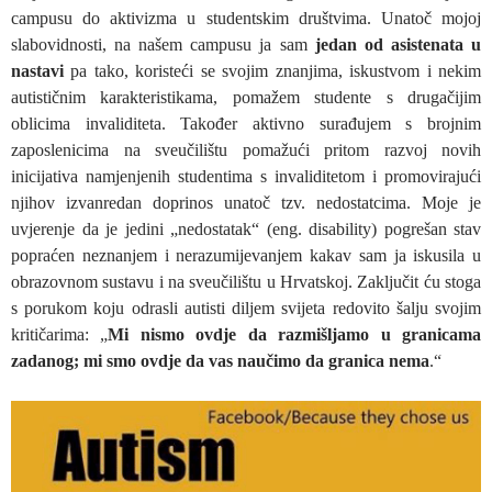
campusu do aktivizma u studentskim društvima. Unatoč mojoj
slabovidnosti, na našem campusu ja sam
jedan od asistenata u
nastavi
pa tako, koristeći se svojim znanjima, iskustvom i nekim
autističnim karakteristikama, pomažem studente s drugačijim
oblicima invaliditeta. Također aktivno surađujem s brojnim
zaposlenicima na sveučilištu pomažući pritom razvoj novih
inicijativa namjenjenih studentima s invaliditetom i promovirajući
njihov izvanredan doprinos unatoč tzv. nedostatcima. Moje je
uvjerenje da je jedini „nedostatak“ (eng. disability) pogrešan stav
popraćen neznanjem i nerazumijevanjem kakav sam ja iskusila u
obrazovnom sustavu i na sveučilištu u Hrvatskoj. Zaključit ću stoga
s porukom koju odrasli autisti diljem svijeta redovito šalju svojim
kritičarima: „
Mi nismo ovdje da razmišljamo u granicama
zadanog; mi smo ovdje da vas naučimo da granica nema
.“