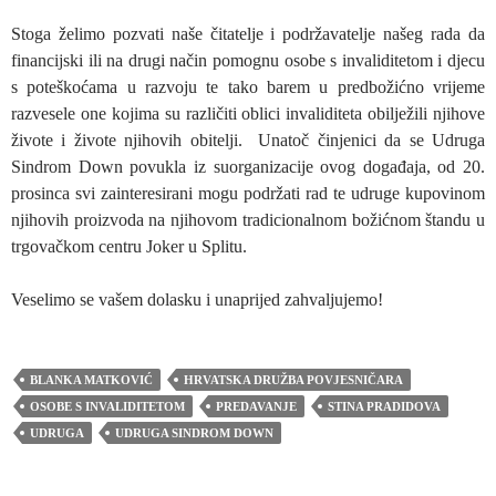
Stoga želimo pozvati naše čitatelje i podržavatelje našeg rada da
financijski ili na drugi način pomognu osobe s invaliditetom i djecu
s poteškoćama u razvoju te tako barem u predbožićno vrijeme
razvesele one kojima su različiti oblici invaliditeta obilježili njihove
živote i živote njihovih obitelji. Unatoč činjenici da se Udruga
Sindrom Down povukla iz suorganizacije ovog događaja, od 20.
prosinca svi zainteresirani mogu podržati rad te udruge kupovinom
njihovih proizvoda na njihovom tradicionalnom božićnom štandu u
trgovačkom centru Joker u Splitu.
Veselimo se vašem dolasku i unaprijed zahvaljujemo!
BLANKA MATKOVIĆ
HRVATSKA DRUŽBA POVJESNIČARA
OSOBE S INVALIDITETOM
PREDAVANJE
STINA PRADIDOVA
UDRUGA
UDRUGA SINDROM DOWN