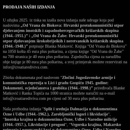
PRODAJA NAŠIH IZDANJA
U ožujku 2025. iz tiska su izašla nova izdanja naše udruge koja pod
naslovima
„Od Vrana do Biokova: Hrvatski protukomunistički otpor
djelovanjem imotskih i zapadnohercegovačkih križarskih skupina
(1944.-1951.)”
i
„Od Vrana do Žabe: Hrvatski protukomunistički
otpor djelovanjem širokobrijeških i neretvanskih križarskih skupina
(1944.-1948.)”
potpisuje Blanka Matković. Knjiga “Od Vrana do Biokova”
na 1050 košta 45 eura plus poštarina, a cijena knjige “Od Vrana do Žabe”
na 700 stranica je 40 eura plus poštarina. Zajednička cijena za narudžbu
obje knjige je 80 eura plus poštarina, a svoj primjerak možete rezervirati na
infor@croatiarediviva.com.
Zbirku dokumenata pod naslovom “
Zločini Jugoslavenske armije i
komunistička represija u Lici i gradu Gospiću 1945. godine:
Dokumenti, svjedočanstva i grobišta (1944.-1998.)”
priređivača Blanke
Matković i Ranka Topića na 1000 stranica možete naručiti na e-mail
info@croatiarediviva.com po cijeni od 30 eura plus poštarina.
Naša prethodna izdanja “
Split i srednja Dalmacija u dokumentima
Ozne i Udbe (1944.-1962.), Zarobljenički logori i likvidacije
“,
“
Imotska krajina u dokumentima Ozne, Udbe i Narodne milicije
(1944.-1957.), Likvidacije i progoni
“, “
Vrgorska krajina, Makarsko
primorje i neretvanski kraj u dokumentima Ozne, Udbe i Narodne