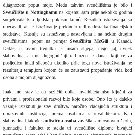
dijagnozom poput moje. Među takvim sveučilištima je bilo i
Sveučilište u Nottinghamu
na kojemu sam prije nekoliko godina
sudjelovala kao ljudski pokusni kunić. Rezultati istraživanja su
obećavali, ali je istraživanje prekinuto radi nedostatka financijskih
sredstava. Kasnije su istraživanja nastavljena i na nekim drugim
sveučilištima, poput na primjer
Sveučilišta McGill
u Kanadi.
Dakle, u ovom trenutku ja nisam slijepa, nego jo[ uvijek
slabovidna, a moj dugogodišnji rad uzeo je danak koji će za
posljedicu imati sljepoću ukoliko prije toga nova istraživanja ne
rezultiraju terapijom kojom će se zaustaviti propadanje vida kod
osoba s mojom dijagnozom.
Ipak, moj stav je da različiti oblici invaliditeta nisu ključni za
privatni i profesionalni razvoj bilo koje osobe. Ono što je daleko
važnije istaknuti je stav društva, naročito vladajućih struktura i
obrazovnih institucija, prema osobama s invaliditetom. Kao
slabovidna i također
autistična
osoba
završila sam osnovnu školu,
gimnaziju i fakultet te stekla tri sveučilišne diplome bivajući