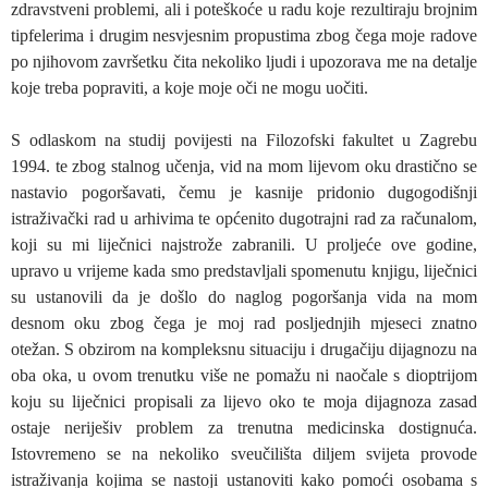
zdravstveni problemi, ali i poteškoće u radu koje rezultiraju brojnim
tipfelerima i drugim nesvjesnim propustima zbog čega moje radove
po njihovom završetku čita nekoliko ljudi i upozorava me na detalje
koje treba popraviti, a koje moje oči ne mogu uočiti.
S odlaskom na studij povijesti na Filozofski fakultet u Zagrebu
1994. te zbog stalnog učenja, vid na mom lijevom oku drastično se
nastavio pogoršavati, čemu je kasnije pridonio dugogodišnji
istraživački rad u arhivima te općenito dugotrajni rad za računalom,
koji su mi liječnici najstrože zabranili. U proljeće ove godine,
upravo u vrijeme kada smo predstavljali spomenutu knjigu, liječnici
su ustanovili da je došlo do naglog pogoršanja vida na mom
desnom oku zbog čega je moj rad posljednjih mjeseci znatno
otežan. S obzirom na kompleksnu situaciju i drugačiju dijagnozu na
oba oka, u ovom trenutku više ne pomažu ni naočale s dioptrijom
koju su liječnici propisali za lijevo oko te moja dijagnoza zasad
ostaje neriješiv problem za trenutna medicinska dostignuća.
Istovremeno se na nekoliko sveučilišta diljem svijeta provode
istraživanja kojima se nastoji ustanoviti kako pomoći osobama s