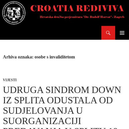
Skoči
do
sadržaja
Pretraži
PRIMAR
IZBORN
Arhiva oznaka: osobe s invaliditetom
VIJESTI
UDRUGA SINDROM DOWN
IZ SPLITA ODUSTALA OD
SUDJELOVANJA U
SUORGANIZACIJI