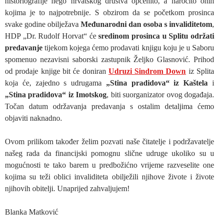
historiografije nego hrvatskog društva općenito, a naročito onih
kojima je to najpotrebnije. S obzirom da se početkom prosinca
svake godine obilježava
Međunarodni dan osoba s invaliditetom
,
HDP „Dr. Rudolf Horvat“ će
sredinom prosinca u Splitu održati
predavanje
tijekom kojega ćemo prodavati knjigu koju je u Saboru
spomenuo nezavisni saborski zastupnik Željko Glasnović. Prihod
od prodaje knjige bit će doniran
Udruzi Sindrom Down
iz Splita
koja će, zajedno s udrugama
„Stina pradidova“ iz Kaštela
i
„Stina pradidova“ iz Imotskog
, biti suorganizator ovog događaja.
Točan datum održavanja predavanja s ostalim detaljima ćemo
objaviti naknadno.
Ovom prilikom također želim pozvati naše čitatelje i podržavatelje
našeg rada da financijski pomognu slične udruge ukoliko su u
mogućnosti te tako barem u predbožićno vrijeme razveselite one
kojima su teži oblici invaliditeta obilježili njihove živote i živote
njihovih obitelji. Unaprijed zahvaljujem!
Blanka Matković