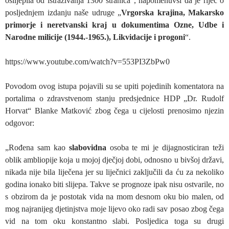
oslijepila od istraživanja 1300 stranica“, napomenuvši da je riječ o
posljednjem izdanju naše udruge „
Vrgorska krajina, Makarsko
primorje i neretvanski kraj u dokumentima Ozne, Udbe i
Narodne milicije (1944.-1965.), Likvidacije i progoni
“.
https://www.youtube.com/watch?v=553PI3ZbPw0
Povodom ovog istupa pojavili su se upiti pojedinih komentatora na
portalima o zdravstvenom stanju predsjednice HDP „Dr. Rudolf
Horvat“ Blanke Matković zbog čega u cijelosti prenosimo njezin
odgovor:
„Rođena sam kao
slabovidna
osoba te mi je dijagnosticiran teži
oblik ambliopije koja u mojoj dječjoj dobi, odnosno u bivšoj državi,
nikada nije bila liječena jer su liječnici zaključili da ću za nekoliko
godina ionako biti slijepa. Takve se prognoze ipak nisu ostvarile, no
s obzirom da je postotak vida na mom desnom oku bio malen, od
mog najranijeg djetinjstva moje lijevo oko radi sav posao zbog čega
vid na tom oku konstantno slabi. Posljedica toga su drugi