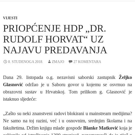
VIJESTI
PRIOPĆENJE HDP „DR.
RUDOLF HORVAT“ UZ
NAJAVU PREDAVANJA
8. STUDENOGA 2018.
ZMAJO
27 KOMENTARA
Dana 29. listopada o.g. nezavisni saborski zastupnik
Željko
Glasnović
održao je u Saboru govor u kojemu se osvrnuo na
obrazovni sustav u Hrvatskoj. Tom prilikom g. Glasnović je
istaknuo sljedeće:
„Zašto su neki znanstveni radovi blokirani u mainstream medijima?
Ne samo na toj razini, već i u osnovnim, srednjim školama i na
fakultetima. Držim knjigu mlade gospođe
Blanke Matković
koja je