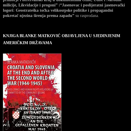
milicije, Likvidacije i progoni”
i
“Jasenovac i poslijeratni jasenovački
logori: Geostrateška točka velikosrpske politike i propagandni
pokretač njezina širenja prema zapadu”
su rasprodana.
KNJIGA BLANKE MATKOVIĆ OBJAVLJENA U SJEDINJENIM
AMERIČKIM DRŽAVAMA