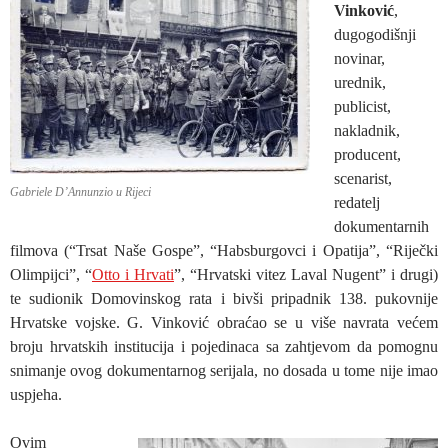
Vinković
,
dugogodišnji
novinar,
urednik,
publicist,
nakladnik,
producent,
scenarist,
Gabriele D’Annunzio u Rijeci
redatelj
dokumentarnih
filmova (“Trsat Naše Gospe”, “Habsburgovci i Opatija”, “Riječki
Olimpijci”, “
Otto i Hrvati
”, “Hrvatski vitez Laval Nugent” i drugi)
te sudionik Domovinskog rata i bivši pripadnik 138. pukovnije
Hrvatske vojske. G. Vinković obraćao se u više navrata većem
broju hrvatskih institucija i pojedinaca sa zahtjevom da pomognu
snimanje ovog dokumentarnog serijala, no dosada u tome nije imao
uspjeha.
Ovim