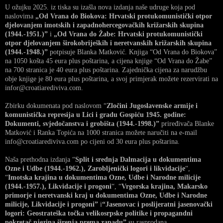
U ožujku 2025. iz tiska su izašla nova izdanja naše udruge koja pod
naslovima
„Od Vrana do Biokova: Hrvatski protukomunistički otpor
djelovanjem imotskih i zapadnohercegovačkih križarskih skupina
(1944.-1951.)”
i
„Od Vrana do Žabe: Hrvatski protukomunistički
otpor djelovanjem širokobrijeških i neretvanskih križarskih skupina
(1944.-1948.)”
potpisuje Blanka Matković. Knjiga “Od Vrana do Biokova”
na 1050 košta 45 eura plus poštarina, a cijena knjige “Od Vrana do Žabe”
na 700 stranica je 40 eura plus poštarina. Zajednička cijena za narudžbu
obje knjige je 80 eura plus poštarina, a svoj primjerak možete rezervirati na
infor@croatiarediviva.com.
Zbirku dokumenata pod naslovom “
Zločini Jugoslavenske armije i
komunistička represija u Lici i gradu Gospiću 1945. godine:
Dokumenti, svjedočanstva i grobišta (1944.-1998.)”
priređivača Blanke
Matković i Ranka Topića na 1000 stranica možete naručiti na e-mail
info@croatiarediviva.com po cijeni od 30 eura plus poštarina.
Naša prethodna izdanja “
Split i srednja Dalmacija u dokumentima
Ozne i Udbe (1944.-1962.), Zarobljenički logori i likvidacije
“,
“
Imotska krajina u dokumentima Ozne, Udbe i Narodne milicije
(1944.-1957.), Likvidacije i progoni
“, “
Vrgorska krajina, Makarsko
primorje i neretvanski kraj u dokumentima Ozne, Udbe i Narodne
milicije, Likvidacije i progoni”
i
“Jasenovac i poslijeratni jasenovački
logori: Geostrateška točka velikosrpske politike i propagandni
pokretač njezina širenja prema zapadu”
su rasprodana.