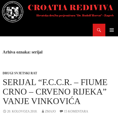
Skoči
do
sadržaja
Pretraži
PRIMAR
IZBORN
Arhiva oznaka: serijal
DRUGI SVJETSKI RAT
SERIJAL “F.C.C.R. – FIUME
CRNO – CRVENO RIJEKA”
VANJE VINKOVIĆA
20. KOLOVOZA 2018.
ZMAJO
15 KOMENTARA