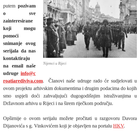
putem
pozivam
o sve
zainteresirane
koji mogu
pomoći
snimanje ovog
serijala da nas
kontaktiraju
Nijemci u Rijeci
na email naše
udruge
info@c
roatiarediviva.com
. Članovi naše udruge rado će sudjelovati u
ovom projektu arhivskim dokumentima i drugim podacima do kojih
smo uspjeli doći zahvaljujući dugogodišnjim istraživanjima u
Državnom arhivu u Rijeci i na širem riječkom području.
Opširnije o ovom serijalu možete pročitati u razgovoru Davora
Dijanovića s g. Vinkovićem koji je objavljen na portalu
HKV
.