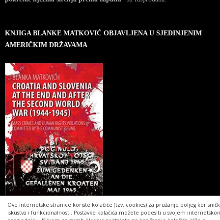
KNJIGA BLANKE MATKOVIĆ OBJAVLJENA U SJEDINJENIM
AMERIČKIM DRŽAVAMA
Ove internetske stranice koriste kolačiće (tzv. cookies) za pružanje boljeg korisnič
iskustva i funkcionalnosti. Postavke kolačića možete podesiti u svojem internetsko