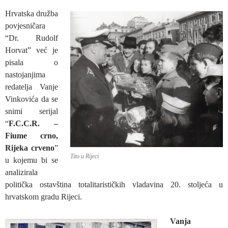
Hrvatska družba
povjesničara
“Dr. Rudolf
Horvat” već je
pisala o
nastojanjima
redatelja Vanje
Vinkovića da se
snimi serijal
“
F.C.C.R. –
Fiume crno,
Rijeka crveno
”
Tito u Rijeci
u kojemu bi se
analizirala
politička ostavština totalitarističkih vladavina 20. stoljeća u
hrvatskom gradu Rijeci.
Vanja