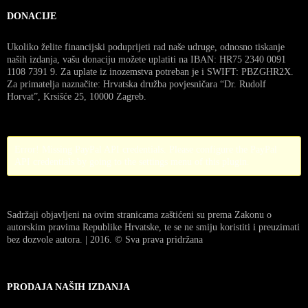
DONACIJE
Ukoliko želite financijski poduprijeti rad naše udruge, odnosno tiskanje
naših izdanja, vašu donaciju možete uplatiti na IBAN: HR75 2340 0091
1108 7391 9. Za uplate iz inozemstva potreban je i SWIFT: PBZGHR2X.
Za primatelja naznačite: Hrvatska družba povjesničara “Dr. Rudolf
Horvat”, Krsišće 25, 10000 Zagreb.
Error! Missing PayPal API credentials. Please configure the PayPal
API credentials by going to the settings menu of this plugin.
Sadržaji objavljeni na ovim stranicama zaštićeni su prema Zakonu o
autorskim pravima Republike Hrvatske, te se ne smiju koristiti i preuzimati
bez dozvole autora. | 2016. © Sva prava pridržana
PRODAJA NAŠIH IZDANJA