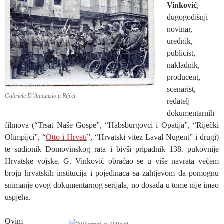
Vinković
,
dugogodišnji
novinar,
urednik,
publicist,
nakladnik,
producent,
scenarist,
Gabriele D’Annunzio u Rijeci
redatelj
dokumentarnih
filmova (“Trsat Naše Gospe”, “Habsburgovci i Opatija”, “Riječki
Olimpijci”, “
Otto i Hrvati
”, “Hrvatski vitez Laval Nugent” i drugi)
te sudionik Domovinskog rata i bivši pripadnik 138. pukovnije
Hrvatske vojske. G. Vinković obraćao se u više navrata većem
broju hrvatskih institucija i pojedinaca sa zahtjevom da pomognu
snimanje ovog dokumentarnog serijala, no dosada u tome nije imao
uspjeha.
Ovim