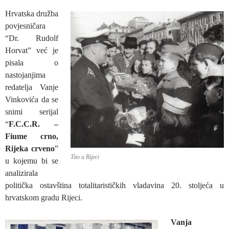
Hrvatska družba
povjesničara
“Dr. Rudolf
Horvat” već je
pisala o
nastojanjima
redatelja Vanje
Vinkovića da se
snimi serijal
“
F.C.C.R. –
Fiume crno,
Rijeka crveno
”
Tito u Rijeci
u kojemu bi se
analizirala
politička ostavština totalitarističkih vladavina 20. stoljeća u
hrvatskom gradu Rijeci.
Vanja