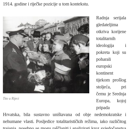
1914. godine i riječke pozicije u tom kontekstu.
Radnja serijala
gledateljima
otkriva korijene
totalitarnih
ideologija i
pokreta koji su
poharali
europski
kontinent
tijekom prošlog
stoljeća, pri
čemu je Srednja
Tito u Rijeci
Europa, kojoj
pripada
Hrvatska, bila sustavno uništavana od obje nedemokratske i
nehumane vlasti. Posljedice totalitarističkih režima, iako različitog
trajanja, posebno se mogu raščlaniti i analizirati kroz svjedočanstva