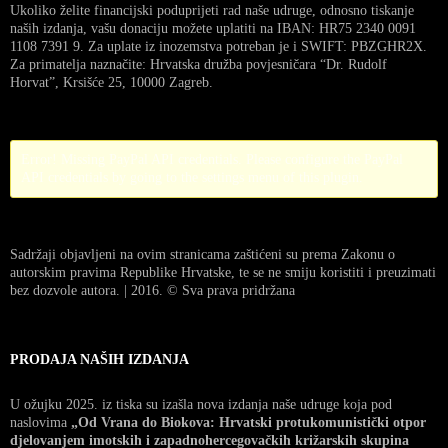
Ukoliko želite financijski poduprijeti rad naše udruge, odnosno tiskanje
naših izdanja, vašu donaciju možete uplatiti na IBAN: HR75 2340 0091
1108 7391 9. Za uplate iz inozemstva potreban je i SWIFT: PBZGHR2X.
Za primatelja naznačite: Hrvatska družba povjesničara “Dr. Rudolf
Horvat”, Krsišće 25, 10000 Zagreb.
Error! Missing PayPal API credentials. Please configure the PayPal
API credentials by going to the settings menu of this plugin.
Sadržaji objavljeni na ovim stranicama zaštićeni su prema Zakonu o
autorskim pravima Republike Hrvatske, te se ne smiju koristiti i preuzimati
bez dozvole autora. | 2016. © Sva prava pridržana
PRODAJA NAŠIH IZDANJA
U ožujku 2025. iz tiska su izašla nova izdanja naše udruge koja pod
naslovima
„Od Vrana do Biokova: Hrvatski protukomunistički otpor
djelovanjem imotskih i zapadnohercegovačkih križarskih skupina