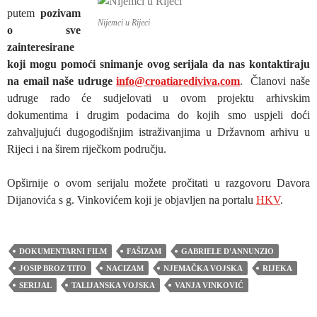
putem
pozivam
Nijemci u Rijeci
o sve
zainteresirane
koji mogu pomoći snimanje ovog serijala da nas kontaktiraju
na email naše udruge
info@croatiarediviva.com
. Članovi naše
udruge rado će sudjelovati u ovom projektu arhivskim
dokumentima i drugim podacima do kojih smo uspjeli doći
zahvaljujući dugogodišnjim istraživanjima u Državnom arhivu u
Rijeci i na širem riječkom području.
Opširnije o ovom serijalu možete pročitati u razgovoru Davora
Dijanovića s g. Vinkovićem koji je objavljen na portalu
HKV
.
DOKUMENTARNI FILM
FAŠIZAM
GABRIELE D'ANNUNZIO
JOSIP BROZ TITO
NACIZAM
NJEMAČKA VOJSKA
RIJEKA
SERIJAL
TALIJANSKA VOJSKA
VANJA VINKOVIĆ