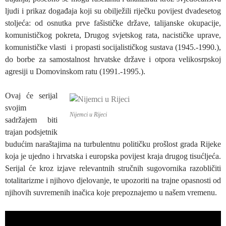
ljudi i prikaz događaja koji su obilježili riječku povijest dvadesetog
stoljeća: od osnutka prve fašističke države, talijanske okupacije,
komunističkog pokreta, Drugog svjetskog rata, nacističke uprave,
komunističke vlasti i propasti socijalističkog sustava (1945.-1990.),
do borbe za samostalnost hrvatske države i otpora velikosrpskoj
agresiji u Domovinskom ratu (1991.-1995.).
Ovaj će serijal
svojim
Nijemci u Rijeci
sadržajem biti
trajan podsjetnik
budućim naraštajima na turbulentnu političku prošlost grada Rijeke
koja je ujedno i hrvatska i europska povijest kraja drugog tisućljeća.
Serijal će kroz izjave relevantnih stručnih sugovornika razobličiti
totalitarizme i njihovo djelovanje, te upozoriti na trajne opasnosti od
njihovih suvremenih inačica koje prepoznajemo u našem vremenu.