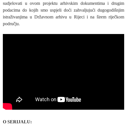
sudjelovati u ovom projektu arhivskim dokumentima i drugim
podacima do kojih smo uspjeli doći zahvaljujući dugogodišnjim
istraživanjima u Državnom arhivu u Rijeci i na širem riječkom
području.
O SERIJALU: