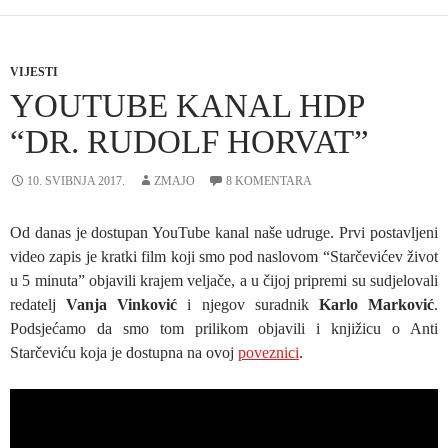
VIJESTI
YOUTUBE KANAL HDP
“DR. RUDOLF HORVAT”
10. SVIBNJA 2017.
ZMAJO
8 KOMENTARA
Od danas je dostupan YouTube kanal naše udruge. Prvi postavljeni
video zapis je kratki film koji smo pod naslovom “Starčevićev život
u 5 minuta” objavili krajem veljače, a u čijoj pripremi su sudjelovali
redatelj
Vanja Vinković
i njegov suradnik
Karlo Marković
.
Podsjećamo da smo tom prilikom objavili i knjižicu o Anti
Starčeviću koja je dostupna na ovoj
poveznici
.