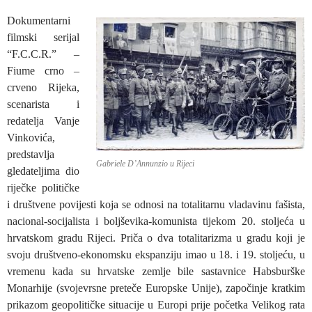
Dokumentarni
filmski serijal
“F.C.C.R.” –
Fiume crno –
crveno Rijeka,
scenarista i
redatelja Vanje
Vinkovića,
predstavlja
Gabriele D’Annunzio u Rijeci
gledateljima dio
riječke političke
i društvene povijesti koja se odnosi na totalitarnu vladavinu fašista,
nacional-socijalista i boljševika-komunista tijekom 20. stoljeća u
hrvatskom gradu Rijeci. Priča o dva totalitarizma u gradu koji je
svoju društveno-ekonomsku ekspanziju imao u 18. i 19. stoljeću, u
vremenu kada su hrvatske zemlje bile sastavnice Habsburške
Monarhije (svojevrsne preteče Europske Unije), započinje kratkim
prikazom geopolitičke situacije u Europi prije početka Velikog rata