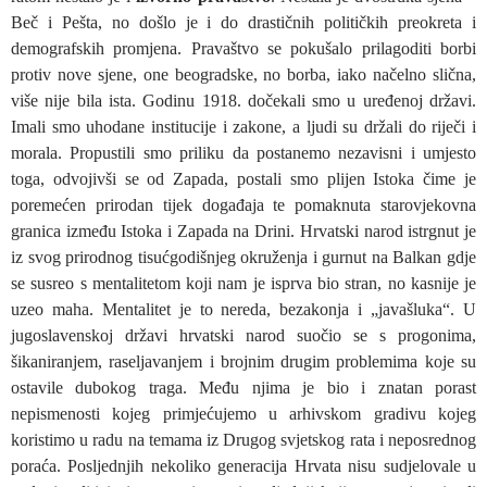
Beč i Pešta, no došlo je i do drastičnih političkih preokreta i
demografskih promjena. Pravaštvo se pokušalo prilagoditi borbi
protiv nove sjene, one beogradske, no borba, iako načelno slična,
više nije bila ista. Godinu 1918. dočekali smo u uređenoj državi.
Imali smo uhodane institucije i zakone, a ljudi su držali do riječi i
morala. Propustili smo priliku da postanemo nezavisni i umjesto
toga, odvojivši se od Zapada, postali smo plijen Istoka čime je
poremećen prirodan tijek događaja te pomaknuta starovjekovna
granica između Istoka i Zapada na Drini. Hrvatski narod istrgnut je
iz svog prirodnog tisućgodišnjeg okruženja i gurnut na Balkan gdje
se susreo s mentalitetom koji nam je isprva bio stran, no kasnije je
uzeo maha. Mentalitet je to nereda, bezakonja i „javašluka“. U
jugoslavenskoj državi hrvatski narod suočio se s progonima,
šikaniranjem, raseljavanjem i brojnim drugim problemima koje su
ostavile dubokog traga. Među njima je bio i znatan porast
nepismenosti kojeg primjećujemo u arhivskom gradivu kojeg
koristimo u radu na temama iz Drugog svjetskog rata i neposrednog
poraća. Posljednjih nekoliko generacija Hrvata nisu sudjelovale u