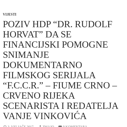
e
VIJESTI
POZIV HDP “DR. RUDOLF
o
HORVAT” DA SE
FINANCIJSKI POMOGNE
SNIMANJE
DOKUMENTARNO
FILMSKOG SERIJALA
“F.C.C.R.” – FIUME CRNO –
CRVENO RIJEKA
SCENARISTA I REDATELJA
VANJE VINKOVIĆA
3. VELJAČE 2017.
ZMAJO
9 KOMENTARA