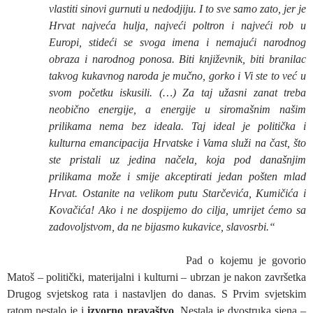
vlastiti sinovi gurnuti u nedodjiju. I to sve samo zato, jer je
Hrvat najveća hulja, najveći poltron i najveći rob u
Europi, stideći se svoga imena i nemajući narodnog
obraza i narodnog ponosa. Biti književnik, biti branilac
takvog kukavnog naroda je mučno, gorko i Vi ste to već u
svom početku iskusili. (…) Za taj užasni zanat treba
neobično energije, a energije u siromašnim našim
prilikama nema bez ideala. Taj ideal je politička i
kulturna emancipacija Hrvatske i Vama služi na čast, što
ste pristali uz jedina načela, koja pod današnjim
prilikama može i smije akceptirati jedan pošten mlad
Hrvat. Ostanite na velikom putu Starčevića, Kumičića i
Kovačića! Ako i ne dospijemo do cilja, umrijet ćemo sa
zadovoljstvom, da ne bijasmo kukavice, slavosrbi.“
Pad o kojemu je govorio
Matoš – politički, materijalni i kulturni – ubrzan je nakon završetka
Drugog svjetskog rata i nastavljen do danas. S Prvim svjetskim
ratom nestalo je i
izvorno pravaštvo
. Nestala je dvostruka sjena –