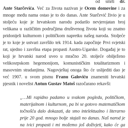
od smrti
dr.
Ante Starčevića
. Već za života nazivan je
Ocem domovine
i za
mnoge među nama ostao je to do danas. Ante Starčević živio je u
stoljeću koje je hrvatskom narodu podarilo nevjerojatan broj
velikana u različitim područjima društvenog života koji su znatno
pridonijeli kulturnom i političkom napretku našeg naroda. Stoljeće
je to koje je ustvari završilo tek 1914. kada započinje Prvi svjetski
rat, ujedno i završna etapa propasti Austro-Ugarske. Događaj je to
koji je hrvatski narod uveo u mračno 20. stoljeće obilježeno
velikosrpskom hegemonijom, komunističkim totalitarizmom i
masovnim stradanjima. Nagovještaj onoga što će uslijediti dao je
već 1907. u svom pismu
Franu Galoviću
znameniti hrvatski
pjesnik i novelist
Antun Gustav Matoš
razočarano rekavši:
„…Mi rapidno padamo u svakom pogledu, političkom,
materijalnom i kulturnom, pa bi se gotovo matematičkom
točnošću dalo dokazati, da smo intelektualno i literarno
prije 20 god. mnogo bolje stajali no danas. Naš narod je
na ivici propasti i mi možemo još doživjeti, kako će ga