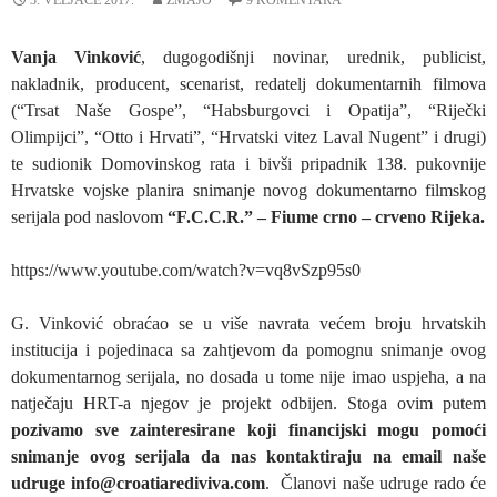
Vanja Vinković
, dugogodišnji novinar, urednik, publicist,
nakladnik, producent, scenarist, redatelj dokumentarnih filmova
(“Trsat Naše Gospe”, “Habsburgovci i Opatija”, “Riječki
Olimpijci”, “Otto i Hrvati”, “Hrvatski vitez Laval Nugent” i drugi)
te sudionik Domovinskog rata i bivši pripadnik 138. pukovnije
Hrvatske vojske planira snimanje novog dokumentarno filmskog
serijala pod naslovom
“F.C.C.R.” – Fiume crno – crveno Rijeka.
https://www.youtube.com/watch?v=vq8vSzp95s0
G. Vinković obraćao se u više navrata većem broju hrvatskih
institucija i pojedinaca sa zahtjevom da pomognu snimanje ovog
dokumentarnog serijala, no dosada u tome nije imao uspjeha, a na
natječaju HRT-a njegov je projekt odbijen. Stoga ovim putem
pozivamo sve zainteresirane koji financijski mogu pomoći
snimanje ovog serijala da nas kontaktiraju na email naše
udruge info@croatiarediviva.com
. Članovi naše udruge rado će