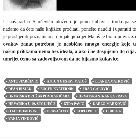
a
U naš rad o Starčeviću uloženo je puno ljubavi i truda pa se
nadamo da ćete našu knjižicu pročitati, ponešto naučiti i upamtiti te
je proslijediti poznanicima i prijateljima jer Matoš je bio u pravu:
za
ovakav zanat potrebno je neobično mnogo energije koje u
y
našim prilikama nema bez ideala, a ako i ne dospijemo do cilja,
umrijet ćemo sa zadovoljstvom da ne bijasmo kukavice.
V
ANTE STARČEVIĆ
ANTUN GUSTAV MATOŠ
BLANKA MATKOVIĆ
DEAN BIZJAK
EUGEN KVATERNIK
FRAN GALOVIĆ
i
HRVATSKA DRUŽBA POVJESNIČARA
HRVATSKA STRANKA PRAVA
HRVATSKA U 19. STOLJEĆU
IZIDA PAVIĆ
KARLO MARKOVIĆ
OTAC DOMOVINE
PRAVAŠTVO
STIPO PILIĆ
UDRUGA
d
VANJA VINKOVIĆ