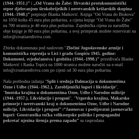
(1944.-1951.)”
i
„Od Vrana do Žabe: Hrvatski protukomunistički
otpor djelovanjem širokobrijeških i neretvanskih križarskih skupina
(1944.-1948.)”
potpisuje Blanka Matković. Knjiga “Od Vrana do Biokova”
na 1050 košta 45 eura plus poštarina, a cijena knjige “Od Vrana do Žabe”
na 700 stranica je 40 eura plus poštarina. Zajednička cijena za narudžbu
obje knjige je 80 eura plus poštarina, a svoj primjerak možete rezervirati na
infor@croatiarediviva.com.
Zbirku dokumenata pod naslovom “
Zločini Jugoslavenske armije i
komunistička represija u Lici i gradu Gospiću 1945. godine:
Dokumenti, svjedočanstva i grobišta (1944.-1998.)”
priređivača Blanke
Matković i Ranka Topića na 1000 stranica možete naručiti na e-mail
info@croatiarediviva.com po cijeni od 30 eura plus poštarina.
Naša prethodna izdanja “
Split i srednja Dalmacija u dokumentima
Ozne i Udbe (1944.-1962.), Zarobljenički logori i likvidacije
“,
“
Imotska krajina u dokumentima Ozne, Udbe i Narodne milicije
(1944.-1957.), Likvidacije i progoni
“, “
Vrgorska krajina, Makarsko
primorje i neretvanski kraj u dokumentima Ozne, Udbe i Narodne
milicije, Likvidacije i progoni”
i
“Jasenovac i poslijeratni jasenovački
logori: Geostrateška točka velikosrpske politike i propagandni
pokretač njezina širenja prema zapadu”
su rasprodana.