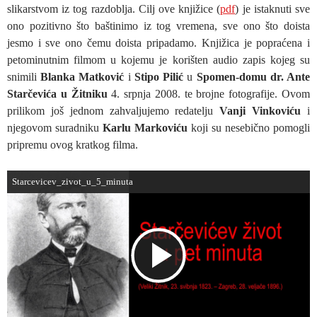
slikarstvom iz tog razdoblja. Cilj ove knjižice (
pdf
) je istaknuti sve
ono pozitivno što baštinimo iz tog vremena, sve ono što doista
jesmo i sve ono čemu doista pripadamo. Knjižica je popraćena i
petominutnim filmom u kojemu je korišten audio zapis kojeg su
snimili
Blanka Matković
i
Stipo Pilić
u
Spomen-domu dr. Ante
Starčevića u Žitniku
4. srpnja 2008. te brojne fotografije. Ovom
prilikom još jednom zahvaljujemo redatelju
Vanji Vinkoviću
i
njegovom suradniku
Karlu Markoviću
koji su nesebično pomogli
pripremu ovog kratkog filma.
Starcevicev_zivot_u_5_minuta
P
l