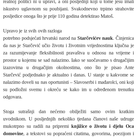
realnoj politici ni u upravi, a oni posljednji koji u tome jesu imali
iskustvo uglavnom su poubijani. Svakodnevno trpimo strahovite
posljedice onoga što je prije 110 godina detektirao Matoš.
Upravo je iz svih ovih razloga
potrebno podsjećati hrvatski narod na
Starčevićev nauk
. Činjenica
da nas je Starčević učio životu i životnim vrijednostima ključna je
za razumijevanje fleksibilnosti pravaštva u odnosu na vrijeme i
prostor u kojemu se sad nalazimo. Iako se suočavamo s drugačijim
izazovima u drugačijim okolnostima, ono što je pisao Ante
Starčević podjednako je aktualno i danas. U stanje u kakvome se
nalazimo doveli su nas oportunisti – Slavoserbi i mađarolci, oni koji
su podložni svemu i okreću se kako im u određenom trenutku
odgovara.
Stoga sutrašnji dan nećemo obilježiti samo ovim kratkim
uvodnikom. U posljednjih nekoliko tjedana članovi naše udruge
mukotrpno su radili na pripremi
knjižice o životu i djelu Oca
domovine
, a tekstovi su popraćeni citatima, govorima, poezijom i