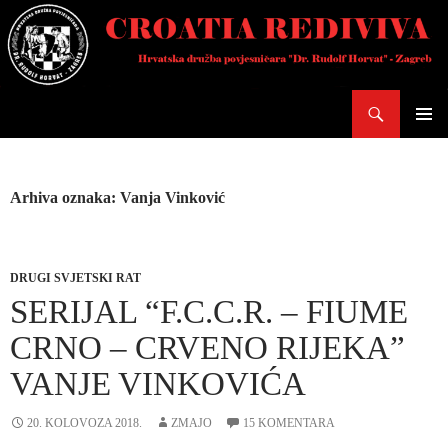
Skoči
do
sadržaja
Pretraži
PRIMAR
IZBORN
Arhiva oznaka: Vanja Vinković
DRUGI SVJETSKI RAT
SERIJAL “F.C.C.R. – FIUME
CRNO – CRVENO RIJEKA”
VANJE VINKOVIĆA
20. KOLOVOZA 2018.
ZMAJO
15 KOMENTARA