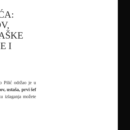
ĆA:
V,
TAŠKE
E I
o Pilić održao je u
v, ustaša, prvi šef
u izlaganja možete