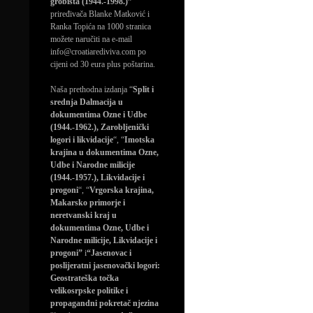
grobišta (1944.-1998.)”
priređivača Blanke Matković i
Ranka Topića na 1000 stranica
možete naručiti na e-mail
info@croatiarediviva.com po
cijeni od 30 eura plus poštarina.
Naša prethodna izdanja “
Split i
srednja Dalmacija u
dokumentima Ozne i Udbe
(1944.-1962.), Zarobljenički
logori i likvidacije
“, “
Imotska
krajina u dokumentima Ozne,
Udbe i Narodne milicije
(1944.-1957.), Likvidacije i
progoni
“, “
Vrgorska krajina,
Makarsko primorje i
neretvanski kraj u
dokumentima Ozne, Udbe i
Narodne milicije, Likvidacije i
progoni”
i
“Jasenovac i
poslijeratni jasenovački logori:
Geostrateška točka
velikosrpske politike i
propagandni pokretač njezina