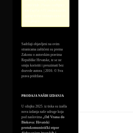
credentials. Please configure
the PayPal API credentials by
going to the settings menu of
this plugin.
Sadržaji objavljeni na ovim
stranicama zaštićeni su prema
Zakonu o autorskim pravima
Republike Hrvatske, te se ne
smiju koristiti i preuzimati bez
dozvole autora. | 2016. © Sva
prava pridržana
PRODAJA NAŠIH IZDANJA
U ožujku 2025. iz tiska su izašla
nova izdanja naše udruge koja
pod naslovima
„Od Vrana do
Biokova: Hrvatski
protukomunistički otpor