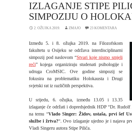
IZLAGANJE STIPE PIL
SIMPOZIJU O HOLOK
2. OŽUJKA 2019.
ZMAJO
23 KOMENTARA
Između 5. i 8. ožujka 2019. na Filozofskom
fakultetu u Osijeku se održava interdisciplinarni
simpozij pod naslovom “
Stvari koje nismo smjeli
reći
” kojega organiziraju studenati psihologije i
udruga CroMSIC. Ove godine simpozij se
fokusira na problematiku Holokausta i Drugi
svjetski rat iz različitih perspektiva.
U srijedu, 6. ožujka, između 13.05 i 13.35
izlaganje će održati i dopredsjednik HDP “Dr. Rudol
na temu “
Vlado Singer: Židov, ustaša, prvi šef Us
službe i žrtva?
“. Ovo izlaganje ujedno je i najava pr
Vladi Singeru autora Stipe Pilića.