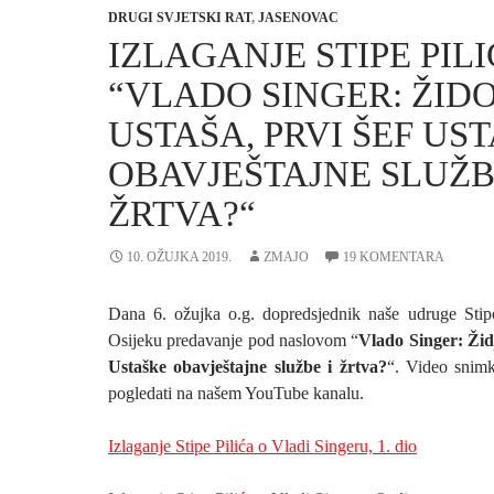
DRUGI SVJETSKI RAT
,
JASENOVAC
IZLAGANJE STIPE PILI
“VLADO SINGER: ŽIDO
USTAŠA, PRVI ŠEF US
OBAVJEŠTAJNE SLUŽB
ŽRTVA?“
10. OŽUJKA 2019.
ZMAJO
19 KOMENTARA
Dana 6. ožujka o.g. dopredsjednik naše udruge Stip
Osijeku predavanje pod naslovom “
Vlado Singer: Žido
Ustaške obavještajne službe i žrtva?
“. Video snimk
pogledati na našem YouTube kanalu.
Izlaganje Stipe Pilića o Vladi Singeru, 1. dio