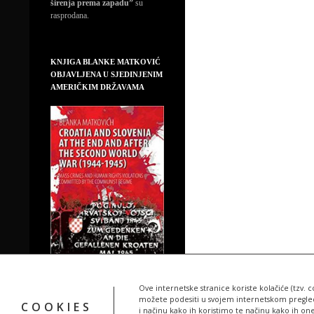
širenja prema zapadu”
su
rasprodana.
KNJIGA BLANKE MATKOVIĆ
OBJAVLJENA U SJEDINJENIM
AMERIČKIM DRŽAVAMA
Ove internetske stranice koriste kolačiće (tzv. c
možete podesiti u svojem internetskom pregledn
COOKIES
i načinu kako ih koristimo te načinu kako ih on