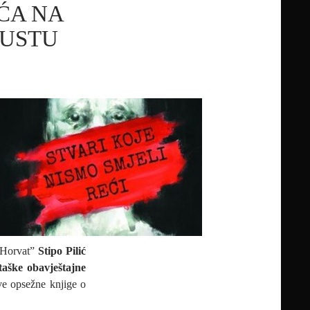
IĆA NA
AUSTU
f Horvat”
Stipo Pilić
taške obavještajne
ve opsežne knjige o