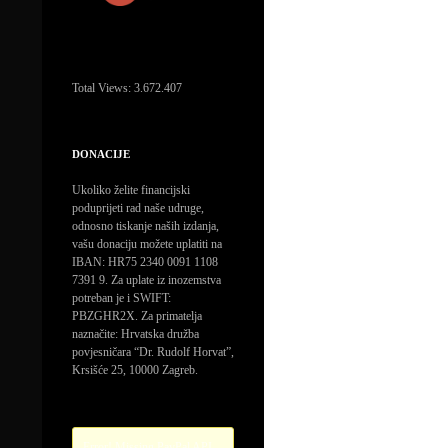
Total Views:
3.672.407
DONACIJE
Ukoliko želite financijski
poduprijeti rad naše udruge,
odnosno tiskanje naših izdanja,
vašu donaciju možete uplatiti na
IBAN: HR75 2340 0091 1108
7391 9. Za uplate iz inozemstva
potreban je i SWIFT:
PBZGHR2X. Za primatelja
naznačite: Hrvatska družba
povjesničara “Dr. Rudolf Horvat”,
Krsišće 25, 10000 Zagreb.
Error! Missing PayPal API