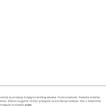
ookies) za pružanje boljeg korisničkog iskustva i funkcionalnosti. Postavke kolačića
iku. Klikom na gumb 'Uredu' pristajete na korištenje kolačića. Više o kolačićima
emogućiti pročitajte
ovdje