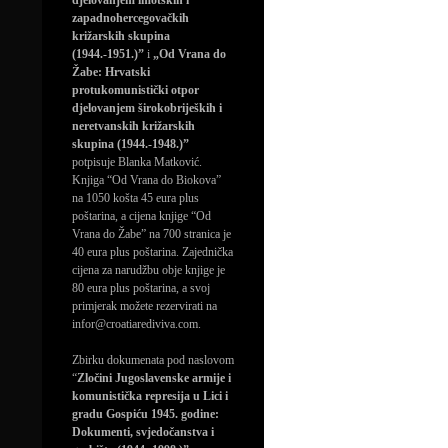
djelovanjem imotskih i
zapadnohercegovačkih
križarskih skupina
(1944.-1951.)”
i
„Od Vrana do
Žabe: Hrvatski
protukomunistički otpor
djelovanjem širokobrijeških i
neretvanskih križarskih
skupina (1944.-1948.)”
potpisuje Blanka Matković.
Knjiga “Od Vrana do Biokova”
na 1050 košta 45 eura plus
poštarina, a cijena knjige “Od
Vrana do Žabe” na 700 stranica je
40 eura plus poštarina. Zajednička
cijena za narudžbu obje knjige je
80 eura plus poštarina, a svoj
primjerak možete rezervirati na
infor@croatiarediviva.com.
Zbirku dokumenata pod naslovom
“
Zločini Jugoslavenske armije i
komunistička represija u Lici i
gradu Gospiću 1945. godine:
Dokumenti, svjedočanstva i