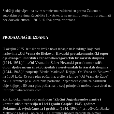
Sadržaji objavljeni na ovim stranicama zaštićeni su prema Zakonu o
autorskim pravima Republike Hrvatske, te se ne smiju koristiti i preuzimati
bez dozvole autora. | 2016. © Sva prava pridržana
PRODAJA NAŠIH IZDANJA
U ožujku 2025. iz tiska su izašla nova izdanja naše udruge koja pod
naslovima
„Od Vrana do Biokova: Hrvatski protukomunistički otpor
djelovanjem imotskih i zapadnohercegovačkih križarskih skupina
(1944.-1951.)”
i
„Od Vrana do Žabe: Hrvatski protukomunistički
otpor djelovanjem širokobrijeških i neretvanskih križarskih skupina
(1944.-1948.)”
potpisuje Blanka Matković. Knjiga “Od Vrana do Biokova”
na 1050 košta 45 eura plus poštarina, a cijena knjige “Od Vrana do Žabe”
na 700 stranica je 40 eura plus poštarina. Zajednička cijena za narudžbu
obje knjige je 80 eura plus poštarina, a svoj primjerak možete rezervirati na
infor@croatiarediviva.com.
Zbirku dokumenata pod naslovom “
Zločini Jugoslavenske armije i
komunistička represija u Lici i gradu Gospiću 1945. godine:
Dokumenti, svjedočanstva i grobišta (1944.-1998.)”
priređivača Blanke
Matković i Ranka Topića na 1000 stranica možete naručiti na e-mail