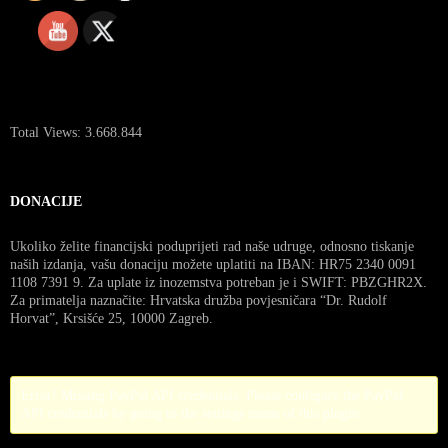
Total Views:
3.668.844
DONACIJE
Ukoliko želite financijski poduprijeti rad naše udruge, odnosno tiskanje
naših izdanja, vašu donaciju možete uplatiti na IBAN: HR75 2340 0091
1108 7391 9. Za uplate iz inozemstva potreban je i SWIFT: PBZGHR2X.
Za primatelja naznačite: Hrvatska družba povjesničara “Dr. Rudolf
Horvat”, Krsišće 25, 10000 Zagreb.
Error! Missing PayPal API credentials. Please configure the PayPal
API credentials by going to the settings menu of this plugin.