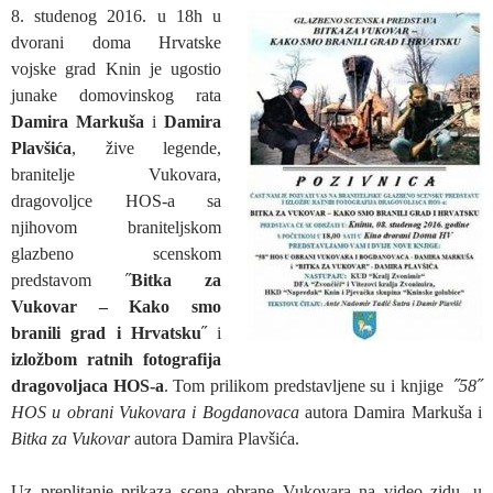
8. studenog 2016. u 18h u
dvorani doma Hrvatske
vojske grad Knin je ugostio
junake domovinskog rata
Damira Markuša
i
Damira
Plavšića
, žive legende,
branitelje Vukovara,
dragovoljce HOS-a sa
njihovom braniteljskom
glazbeno scenskom
predstavom ˝
Bitka za
Vukovar – Kako smo
branili grad i Hrvatsku
˝ i
izložbom ratnih fotografija
dragovoljaca HOS-a
. Tom prilikom predstavljene su i knjige
˝58˝
HOS u obrani Vukovara i Bogdanovaca
autora Damira Markuša i
Bitka za Vukovar
autora Damira Plavšića.
Uz preplitanje prikaza scena obrane Vukovara na video zidu, u