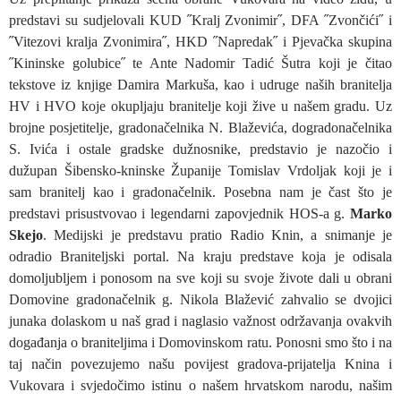
predstavi su sudjelovali KUD ˝Kralj Zvonimir˝, DFA ˝Zvončići˝ i
˝Vitezovi kralja Zvonimira˝, HKD ˝Napredak˝ i Pjevačka skupina
˝Kininske golubice˝ te Ante Nadomir Tadić Šutra koji je čitao
tekstove iz knjige Damira Markuša, kao i udruge naših branitelja
HV i HVO koje okupljaju branitelje koji žive u našem gradu. Uz
brojne posjetitelje, gradonačelnika N. Blaževića, dogradonačelnika
S. Ivića i ostale gradske dužnosnike, predstavio je nazočio i
dužupan Šibensko-kninske Županije Tomislav Vrdoljak koji je i
sam branitelj kao i gradonačelnik. Posebna nam je čast što je
predstavi prisustvovao i legendarni zapovjednik HOS-a g.
Marko
Skejo
. Medijski je predstavu pratio Radio Knin, a snimanje je
odradio Braniteljski portal. Na kraju predstave koja je odisala
domoljubljem i ponosom na sve koji su svoje živote dali u obrani
Domovine gradonačelnik g. Nikola Blažević zahvalio se dvojici
junaka dolaskom u naš grad i naglasio važnost održavanja ovakvih
događanja o braniteljima i Domovinskom ratu. Ponosni smo što i na
taj način povezujemo našu povijest gradova-prijatelja Knina i
Vukovara i svjedočimo istinu o našem hrvatskom narodu, našim