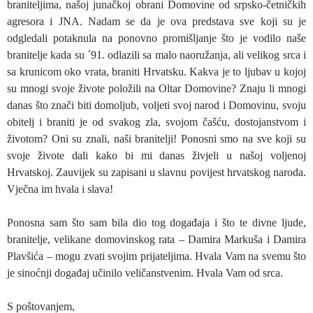
braniteljima, našoj junačkoj obrani Domovine od srpsko-četničkih
agresora i JNA. Nadam se da je ova predstava sve koji su je
odgledali potaknula na ponovno promišljanje što je vodilo naše
branitelje kada su ´91. odlazili sa malo naoružanja, ali velikog srca i
sa krunicom oko vrata, braniti Hrvatsku. Kakva je to ljubav u kojoj
su mnogi svoje živote položili na Oltar Domovine? Znaju li mnogi
danas što znači biti domoljub, voljeti svoj narod i Domovinu, svoju
obitelj i braniti je od svakog zla, svojom čašću, dostojanstvom i
životom? Oni su znali, naši branitelji! Ponosni smo na sve koji su
svoje živote dali kako bi mi danas živjeli u našoj voljenoj
Hrvatskoj. Zauvijek su zapisani u slavnu povijest hrvatskog naroda.
Vječna im hvala i slava!
Ponosna sam što sam bila dio tog događaja i što te divne ljude,
branitelje, velikane domovinskog rata – Damira Markuša i Damira
Plavšića – mogu zvati svojim prijateljima. Hvala Vam na svemu što
je sinoćnji događaj učinilo veličanstvenim. Hvala Vam od srca.
S poštovanjem,