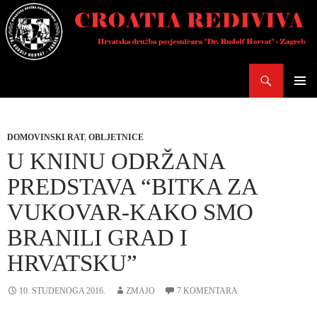
Skoči
do
sadržaja
Pretraži
PRIMAR
IZBORN
DOMOVINSKI RAT
,
OBLJETNICE
U KNINU ODRŽANA
PREDSTAVA “BITKA ZA
VUKOVAR-KAKO SMO
BRANILI GRAD I
HRVATSKU”
10. STUDENOGA 2016.
ZMAJO
7 KOMENTARA