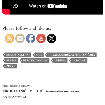
Please follow and like us:
DOMOVINSKI RAT
HOS
HRVATSKA DRUŽBA POVJESNIČARA
NUŠTAR
PERO ERCEGOVAC
UDRUGA
VUKOVAR
ŽRTVE
Navigacija
PRETHODNA OBJAVA
objava
NIKOLA BANIĆ I M. KOIĆ: Jasenovačka znanstvena
ANTIFAntastika