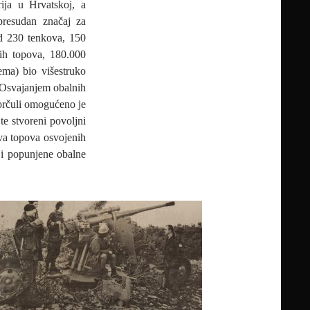
ija u Hrvatskoj, a
presudan značaj za
od 230 tenkova, 150
ćih topova, 180.000
ema) bio višestruko
. Osvajanjem obalnih
Korčuli omogućeno je
e stvoreni povoljni
ova topova osvojenih
u i popunjene obalne