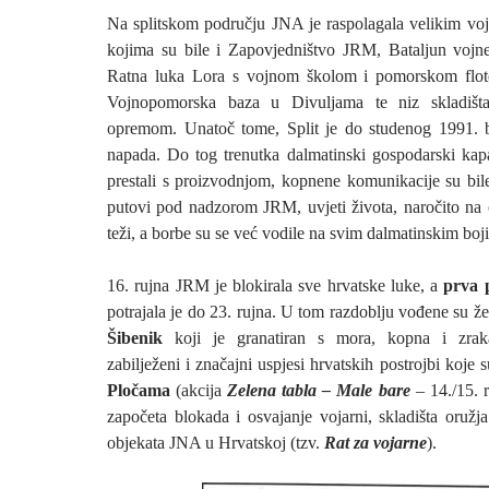
Na splitskom području JNA je raspolagala velikim v
kojima su bile i Zapovjedništvo JRM, Bataljun vojne
Ratna luka Lora s vojnom školom i pomorskom flot
Vojnopomorska baza u Divuljama te niz skladišt
opremom. Unatoč tome, Split je do studenog 1991. b
napada. Do tog trenutka dalmatinski gospodarski kap
prestali s proizvodnjom, kopnene komunikacije su bile
putovi pod nadzorom JRM, uvjeti života, naročito na o
teži, a borbe su se već vodile na svim dalmatinskim boji
16. rujna JRM je blokirala sve hrvatske luke, a
prva 
potrajala je do 23. rujna. U tom razdoblju vođene su ž
Šibenik
koji je granatiran s mora, kopna i zrak
zabilježeni i značajni uspjesi hrvatskih postrojbi koje 
Pločama
(akcija
Zelena tabla – Male bare
–
14./15. 
započeta blokada i osvajanje vojarni, skladišta oružja 
objekata JNA u Hrvatskoj (tzv.
Rat za vojarne
).