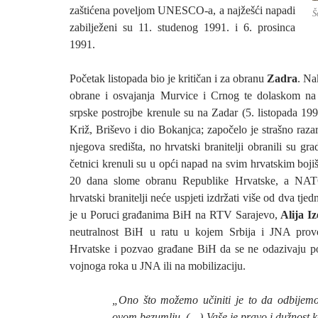
zaštićena poveljom UNESCO-a, a najžešći napadi
Š
zabilježeni su 11. studenog 1991. i 6. prosinca
1991.
Početak listopada bio je kritičan i za obranu
Zadra
. Na
obrane i osvajanja Murvice i Crnog te dolaskom n
srpske postrojbe krenule su na Zadar (5. listopada 199
Križ, Briševo i dio Bokanjca; započelo je strašno raza
njegova središta, no hrvatski branitelji obranili su gr
četnici krenuli su u opći napad na svim hrvatskim bojiš
20 dana slome obranu Republike Hrvatske, a NATO
hrvatski branitelji neće uspjeti izdržati više od dva t
je u Poruci građanima BiH na RTV Sarajevo,
Alija I
neutralnost BiH u ratu u kojem Srbija i JNA provo
Hrvatske i pozvao građane BiH da se ne odazivaju p
vojnoga roka u JNA ili na mobilizaciju.
„Ono što možemo učiniti je to da odbijem
ovom bezumlju. (…) Vaše je pravo i dužnost