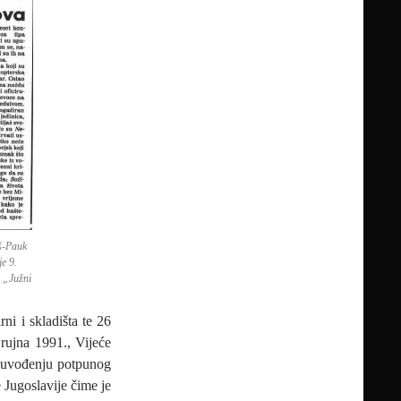
aš-Pauk
e 9.
 „Južni
ni i skladišta te 26
 rujna 1991., Vijeće
uvođenju potpunog
 Jugoslavije čime je