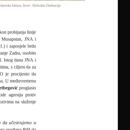
oltanska bitnica, Izvor: Slobodna Dalmacija
kon probijanja linije
a Musapstan, JNA i
1.) i zaposjele brdo
ranje Zadra, osobito
ad. Istog dana JNA i
tima, s ciljem da za
 je procijenio da
jedna. U međuvremenu
zetbegović
proglasio
de agresiju protiv
ozivima na služenje
o da učestvujemo u
 kao građana BiH da