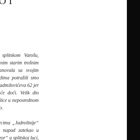
O I
splitskom Varošu,
nim starim trošnim
novala sa svojim
edima potražili smo
Radmilovićeva 62 jer
će doći. Velik dio
 ulice u neposrednom
o.
cima „Jadrolinije“
e napad zatekao u
r“ u splitskoj luci,