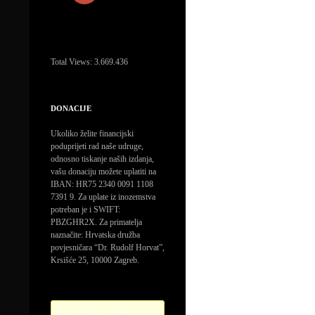
Total Views:
3.669.436
DONACIJE
Ukoliko želite financijski
poduprijeti rad naše udruge,
odnosno tiskanje naših izdanja,
vašu donaciju možete uplatiti na
IBAN: HR75 2340 0091 1108
7391 9. Za uplate iz inozemstva
potreban je i SWIFT:
PBZGHR2X. Za primatelja
naznačite: Hrvatska družba
povjesničara “Dr. Rudolf Horvat”,
Krsišće 25, 10000 Zagreb.
Error! Missing PayPal API