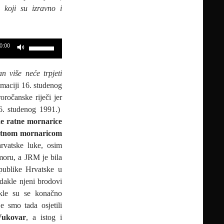
koji su izravno i
Upotrijebite
0:00
tipke
sa
 više neće trpjeti
strelicama
lmaciji 16. studenog
Gore/Dolje
ročanske riječi jer
kako
6. studenog 1991.)
biste
e ratne mornarice
pojačali
atnom mornaricom
ili
vatske luke, osim
smanjili
moru, a JRM je bila
zvuk.
epublike Hrvatske u
dakle njeni brodovi
dakle su se konačno
e smo tada osjetili
Vukovar
, a istog i