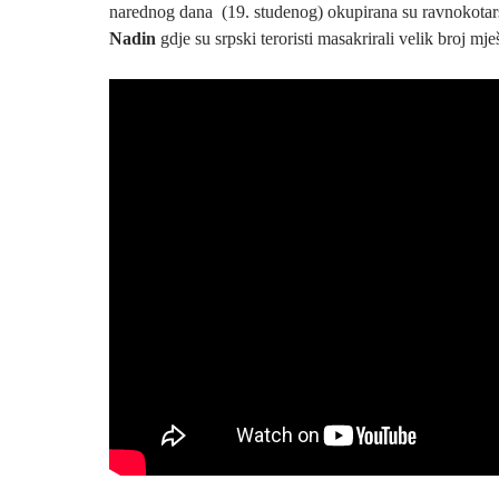
narednog dana (19. studenog) okupirana su ravnokotar
Nadin
gdje su srpski teroristi masakrirali velik broj mje