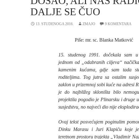
DOŠAO, ALI NAŠ RADI
DALJE SE ČUO
13. STUDENOGA 2016.
ZMAJO
9 KOMENTARA
Piše: mr. sc. Blanka Matković
15. studenog 1991. dočekala sam u 
jednom od „odabranih ciljeva“ načička
kamenim kućama, gdje sam tada sta
roditeljima. Tog jutra sa ostalim susj
zaklon u prizemnoj sobi kuće na adresi 
je do najbližeg skloništa bilo nemogu
projektila pogodio je Plinarsku i druge
susjedstvu, no najveći dio nije eksplodira
Ovaj tekst posvećujem poginulim pomor
Dinku Marasu i Juri Klapiću koje j
teretnom prostoru trajekta „Vladimir Nazo