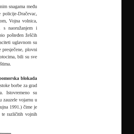
ojnim snagama među
 policije-Dračevac,
om, Vojna volnica,
a s naoružanjem i
io pošteđen žešćih
aciteti uglavnom su
 presječene, plovni
tocima, bili su sve
štima.
pomorska blokada
estoke borbe za grad
a. Istovremeno su
su zauzele vojarnu u
rujna 1991.) čime je
te različitih vojnih