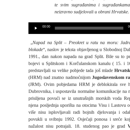
te svim sugrađanima i sugrađankama 
neizravno sudjelovali u obrani Hrvatske.
Reproduktor
00:00
0
audiozapisa
„
Napad na Split – Preokret u ratu na moru: Jadran
blokade
“, naslov je teksta objavljenog u Slobodnoj Da
1991., dan nakon napada na grad Split. Bile su to pro
bojevi u Splitskom i Korčulanskom kanalu ( 15. i 1
predstavljali su velike pobjede tada još mlade
Hrvatsk
(HRM) nad znatno nadmoćnijom
Jugoslavenskom r
(JRM). Ovim pobjedama HRM je deblokirala sve hr
Dubrovnika, i uspostavila normalne komunikacije na 
prisiljena povući se iz unutrašnjih morskih voda R
njena posljednja uporišta na otocima Visu i Lastovu o
više nisu isplovljavali radi bojnih djelovanja i o
povukli u svibnju 1992. Osjećaji ponosa i sreće koj
nažalost nisu potrajali. 18. studenog pao je grad