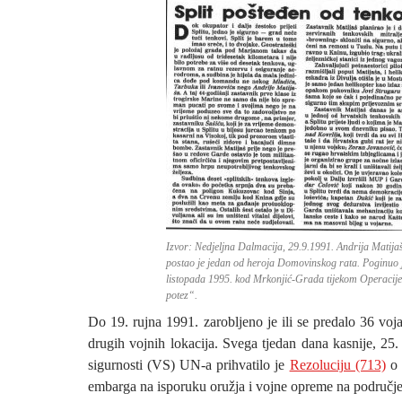
Izvor: Nedjeljna Dalmacija, 29.9.1991. Andrija Matij
postao je jedan od heroja Domovinskog rata. Poginuo j
listopada 1995. kod Mrkonjić-Grada tijekom Operacije
potez“.
Do 19. rujna 1991. zarobljeno je ili se predalo 36 vojar
drugih vojnih lokacija. Svega tjedan dana kasnije, 25.
sigurnosti (VS) UN-a prihvatilo je
Rezoluciju (713)
o 
embarga na isporuku oružja i vojne opreme na područje