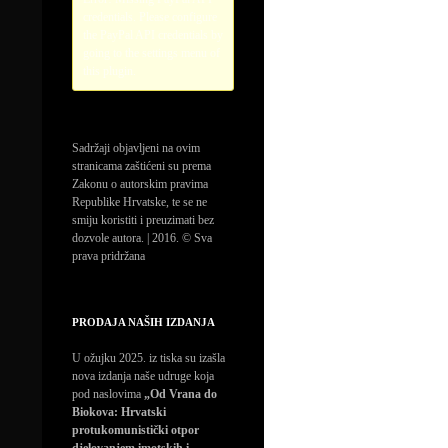
credentials. Please configure
the PayPal API credentials by
going to the settings menu of
this plugin.
Sadržaji objavljeni na ovim
stranicama zaštićeni su prema
Zakonu o autorskim pravima
Republike Hrvatske, te se ne
smiju koristiti i preuzimati bez
dozvole autora. | 2016. © Sva
prava pridržana
PRODAJA NAŠIH IZDANJA
U ožujku 2025. iz tiska su izašla
nova izdanja naše udruge koja
pod naslovima
„Od Vrana do
Biokova: Hrvatski
protukomunistički otpor