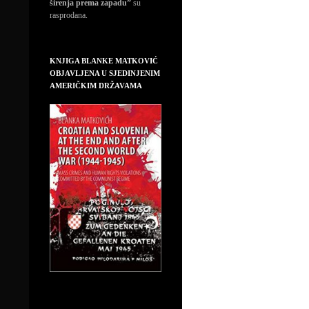
širenja prema zapadu”
su
rasprodana.
KNJIGA BLANKE MATKOVIĆ
OBJAVLJENA U SJEDINJENIM
AMERIČKIM DRŽAVAMA