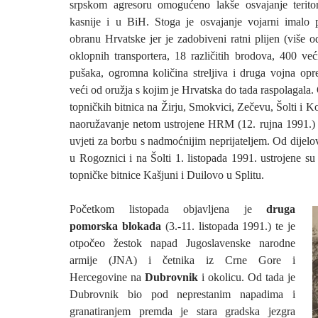
srpskom agresoru omogućeno lakše osvajanje teritor
kasnije i u BiH. Stoga je osvajanje vojarni imalo 
obranu Hrvatske jer je zadobiveni ratni plijen (više 
oklopnih transportera, 18 različitih brodova, 400 ve
pušaka, ogromna količina streljiva i druga vojna opr
veći od oružja s kojim je Hrvatska do tada raspolagala
topničkih bitnica na Žirju, Smokvici, Zečevu, Šolti i 
naoružavanje netom ustrojene HRM (12. rujna 1991.) t
uvjeti za borbu s nadmoćnijim neprijateljem. Od dijel
u Rogoznici i na Šolti 1. listopada 1991. ustrojene s
topničke bitnice Kašjuni i Duilovo u Splitu.
Početkom listopada objavljena je
druga
pomorska blokada
(3.-11. listopada 1991.) te je
otpočeo žestok napad Jugoslavenske narodne
armije (JNA) i četnika iz Crne Gore i
Hercegovine na
Dubrovnik
i okolicu. Od tada je
Dubrovnik bio pod neprestanim napadima i
granatiranjem premda je stara gradska jezgra