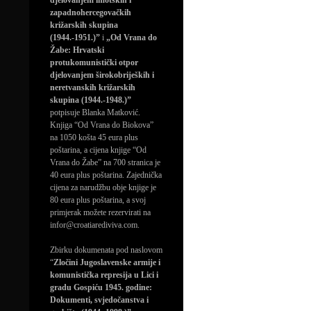
djelovanjem imotskih i
zapadnohercegovačkih
križarskih skupina
(1944.-1951.)”
i
„Od Vrana do
Žabe: Hrvatski
protukomunistički otpor
djelovanjem širokobrijeških i
neretvanskih križarskih
skupina (1944.-1948.)”
potpisuje Blanka Matković.
Knjiga “Od Vrana do Biokova”
na 1050 košta 45 eura plus
poštarina, a cijena knjige “Od
Vrana do Žabe” na 700 stranica je
40 eura plus poštarina. Zajednička
cijena za narudžbu obje knjige je
80 eura plus poštarina, a svoj
primjerak možete rezervirati na
infor@croatiarediviva.com.
Zbirku dokumenata pod naslovom
“
Zločini Jugoslavenske armije i
komunistička represija u Lici i
gradu Gospiću 1945. godine:
Dokumenti, svjedočanstva i