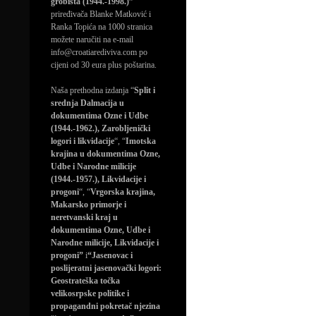
grobišta (1944.-1998.)”
priređivača Blanke Matković i
Ranka Topića na 1000 stranica
možete naručiti na e-mail
info@croatiarediviva.com po
cijeni od 30 eura plus poštarina.
Naša prethodna izdanja “
Split i
srednja Dalmacija u
dokumentima Ozne i Udbe
(1944.-1962.), Zarobljenički
logori i likvidacije
“, “
Imotska
krajina u dokumentima Ozne,
Udbe i Narodne milicije
(1944.-1957.), Likvidacije i
progoni
“, “
Vrgorska krajina,
Makarsko primorje i
neretvanski kraj u
dokumentima Ozne, Udbe i
Narodne milicije, Likvidacije i
progoni”
i
“Jasenovac i
poslijeratni jasenovački logori:
Geostrateška točka
velikosrpske politike i
propagandni pokretač njezina