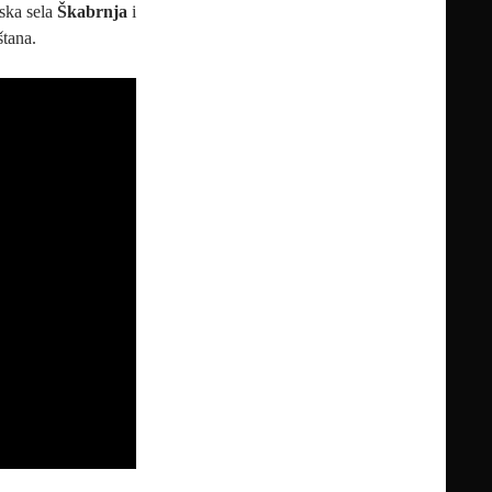
ska sela
Škabrnja
i
štana.