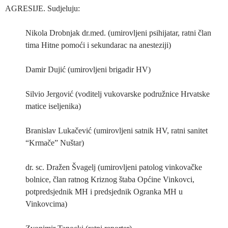
AGRESIJE. Sudjeluju:
Nikola Drobnjak dr.med. (umirovljeni psihijatar, ratni član
tima Hitne pomoći i sekundarac na anesteziji)
Damir Dujić (umirovljeni brigadir HV)
Silvio Jergović (voditelj vukovarske podružnice Hrvatske
matice iseljenika)
Branislav Lukačević (umirovljeni satnik HV, ratni sanitet
“Krmače” Nuštar)
dr. sc. Dražen Švagelj (umirovljeni patolog vinkovačke
bolnice, član ratnog Kriznog štaba Općine Vinkovci,
potpredsjednik MH i predsjednik Ogranka MH u
Vinkovcima)