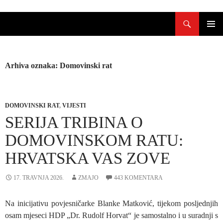
Skoči
Pretraži
do
sadržaja
PRIMAR
IZBORN
Arhiva oznaka: Domovinski rat
DOMOVINSKI RAT
,
VIJESTI
SERIJA TRIBINA O
DOMOVINSKOM RATU:
HRVATSKA VAS ZOVE
17. TRAVNJA 2026.
ZMAJO
443 KOMENTARA
Na inicijativu povjesničarke Blanke Matković, tijekom posljednjih
osam mjeseci HDP „Dr. Rudolf Horvat“ je samostalno i u suradnji s