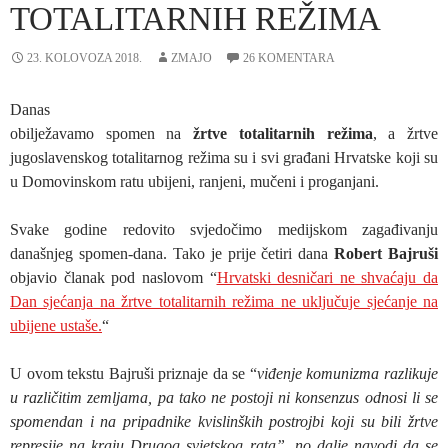
TOTALITARNIH REŽIMA
23. KOLOVOZA 2018.
ZMAJO
26 KOMENTARA
Danas
obilježavamo spomen na
žrtve totalitarnih režima
, a žrtve
jugoslavenskog totalitarnog režima su i svi građani Hrvatske koji su
u Domovinskom ratu ubijeni, ranjeni, mučeni i proganjani.
Svake godine redovito svjedočimo medijskom zagađivanju
današnjeg spomen-dana. Tako je prije četiri dana
Robert Bajruši
objavio članak pod naslovom “
Hrvatski desničari ne shvaćaju da
Dan sjećanja na žrtve totalitarnih režima ne uključuje sjećanje na
ubijene ustaše.
“
U ovom tekstu Bajruši priznaje da se “
viđenje komunizma razlikuje
u različitim zemljama, pa tako ne postoji ni konsenzus odnosi li se
spomendan i na pripadnike kvislinških postrojbi koji su bili žrtve
represije na kraju Drugog svjetskog rata”, no dalje navodi da se