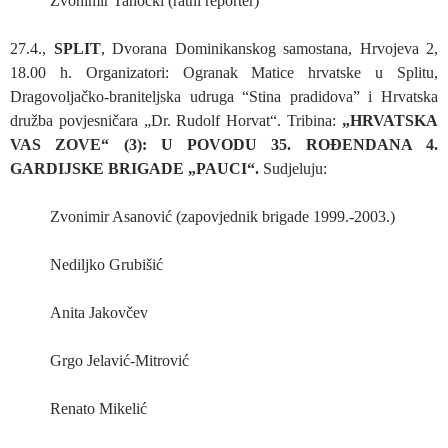
Zvonimir Tanocki (ratni reporter)
27.4.,
SPLIT
, Dvorana Dominikanskog samostana, Hrvojeva 2,
18.00 h. Organizatori: Ogranak Matice hrvatske u Splitu,
Dragovoljačko-braniteljska udruga “Stina pradidova” i Hrvatska
družba povjesničara „Dr. Rudolf Horvat“. Tribina:
„HRVATSKA
VAS ZOVE“ (3): U POVODU 35. ROĐENDANA 4.
GARDIJSKE BRIGADE „PAUCI“.
Sudjeluju:
Zvonimir Asanović (zapovjednik brigade 1999.-2003.)
Nediljko Grubišić
Anita Jakovčev
Grgo Jelavić-Mitrović
Renato Mikelić