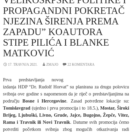
VELIKOSRPSKE POLITIKE I
PROPAGANDNI POKRETAČ
NJEZINA ŠIRENJA PREMA
ZAPADU” KOAUTORA
STIPE PILIĆA I BLANKE
MATKOVIĆ
17. TRAVNJA 2021.
ZMAJO
22 KOMENTARA
Prva predstavljanja novog
izdanja HDP “Dr. Rudolf Horvat” su planirana za drugu polovicu
svibnja ove godine s napomenom da je riječ o predstavljanjima na
području
Bosne i Hercegovine
. Zasad potvrđene lokacije su:
Tomislavgrad
(ujedno i prva promocija i to 18.5.),
Mostar, Široki
Brijeg, Ljubuški, Livno, Grude, Jajce, Bugojno, Žepče, Vitez,
Rama i Travnik ili Novi Travnik
. Datume svih promocija ćemo
potvrditi početkom svibnja zbog mogućih otkazivanja radi