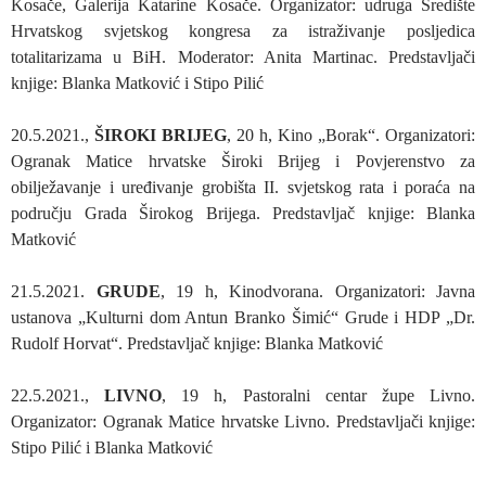
Kosače, Galerija Katarine Kosače. Organizator: udruga Središte
Hrvatskog svjetskog kongresa za istraživanje posljedica
totalitarizama u BiH. Moderator: Anita Martinac. Predstavljači
knjige: Blanka Matković i Stipo Pilić
20.5.2021.,
ŠIROKI BRIJEG
, 20 h, Kino „Borak“. Organizatori:
Ogranak Matice hrvatske Široki Brijeg i Povjerenstvo za
obilježavanje i uređivanje grobišta II. svjetskog rata i poraća na
području Grada Širokog Brijega. Predstavljač knjige: Blanka
Matković
21.5.2021.
GRUDE
, 19 h, Kinodvorana. Organizatori: Javna
ustanova „Kulturni dom Antun Branko Šimić“ Grude i HDP „Dr.
Rudolf Horvat“. Predstavljač knjige: Blanka Matković
22.5.2021.,
LIVNO
, 19 h, Pastoralni centar župe Livno.
Organizator: Ogranak Matice hrvatske Livno. Predstavljači knjige:
Stipo Pilić i Blanka Matković