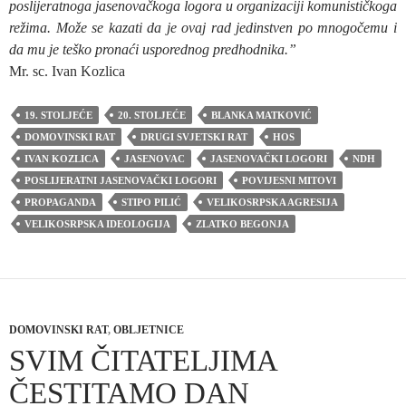
poslijeratnoga jasenovačkoga logora u organizaciji komunističkoga
režima. Može se kazati da je ovaj rad jedinstven po
mnogočemu i
da mu je teško pronaći usporednog predhodnika.”
Mr. sc. Ivan Kozlica
19. STOLJEĆE
20. STOLJEĆE
BLANKA MATKOVIĆ
DOMOVINSKI RAT
DRUGI SVJETSKI RAT
HOS
IVAN KOZLICA
JASENOVAC
JASENOVAČKI LOGORI
NDH
POSLIJERATNI JASENOVAČKI LOGORI
POVIJESNI MITOVI
PROPAGANDA
STIPO PILIĆ
VELIKOSRPSKA AGRESIJA
VELIKOSRPSKA IDEOLOGIJA
ZLATKO BEGONJA
DOMOVINSKI RAT
,
OBLJETNICE
SVIM ČITATELJIMA
ČESTITAMO DAN