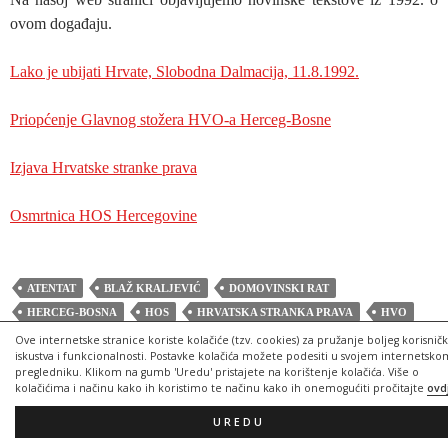
ovom događaju.
Lako je ubijati Hrvate, Slobodna Dalmacija, 11.8.1992.
Priopćenje Glavnog stožera HVO-a Herceg-Bosne
Izjava Hrvatske stranke prava
Osmrtnica HOS Hercegovine
ATENTAT
BLAŽ KRALJEVIĆ
DOMOVINSKI RAT
HERCEG-BOSNA
HOS
HRVATSKA STRANKA PRAVA
HVO
LIKVIDACIJE
TISAK
ŽRTVE
Ove internetske stranice koriste kolačiće (tzv. cookies) za pružanje boljeg korisnič
iskustva i funkcionalnosti. Postavke kolačića možete podesiti u svojem internetsko
pregledniku. Klikom na gumb 'Uredu' pristajete na korištenje kolačića. Više o
kolačićima i načinu kako ih koristimo te načinu kako ih onemogućiti pročitajte
ovd
UREDU