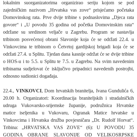
lokalnim suorganizatorima organizirao seriju kojom se pod
zajedničkim nazivom „Hrvatska vas zove“ prisjećamo početaka
Domovinskog rata. Prve dvije tribine s podnaslovima „Djeca rata
govore“ i „U povodu 35 godina od početka Domovinskim rata“
održane su sredinom veljače u Zagrebu. Program se nastavlja
tribinom posvećenoj obrani Slavonije koja će se održati 22.4. u
Vinkovcima te tribinom o Četvrtoj gardijskoj brigadi koja će se
održati 27.4. u Splitu. Tjedan dana kasnije održat će se dvije tribine
o HOS-u i to 5.5. u Splitu te 7.5. u Zagrebu. Na svim navedenim
tribinama sudjelovat će isključivo pripadnici navedenih postrojbi,
odnosno sudionici događaja.
22.4.,
VINKOVCI
, Dom hrvatskih branitelja, Ivana Gundulića 6,
20.00 h. Organizatori: Koordinacija braniteljskih i stradalničkih
udruga Vukovarsko-srijemske županije, podružnica Hrvatske
matice iseljenika u Vukovaru, Ogranak Matice hrvatske u
Vinkovcima i Hrvatska družba povjesničara „Dr. Rudolf Horvat“.
Tribina: „HRVATSKA VAS ZOVE“ (6): U POVODU 35
GODINA OBRANE SLAVONIJE OD VELIKOSRPSKE