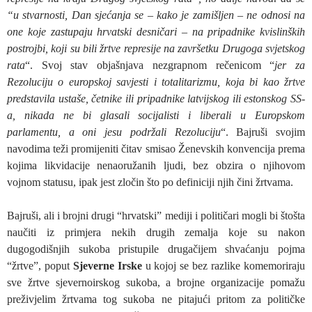
“u stvarnosti, Dan sjećanja se – kako je zamišljen – ne odnosi na
one koje zastupaju hrvatski desničari – na pripadnike kvislinških
postrojbi, koji su bili žrtve represije na završetku Drugoga svjetskog
rata
“. Svoj stav objašnjava nezgrapnom rečenicom “
jer za
Rezoluciju o europskoj savjesti i totalitarizmu, koja bi kao žrtve
predstavila ustaše, četnike ili pripadnike latvijskog ili estonskog SS-
a, nikada ne bi glasali socijalisti i liberali u Europskom
parlamentu, a oni jesu podržali Rezoluciju
“. Bajruši svojim
navodima teži promijeniti čitav smisao Ženevskih konvencija prema
kojima likvidacije nenaoružanih ljudi, bez obzira o njihovom
vojnom statusu, ipak jest zločin što po definiciji njih čini žrtvama.
Bajruši, ali i brojni drugi “hrvatski” mediji i političari mogli bi štošta
naučiti iz primjera nekih drugih zemalja koje su nakon
dugogodišnjih sukoba pristupile drugačijem shvaćanju pojma
“žrtve”, poput
Sjeverne Irske
u kojoj se bez razlike komemoriraju
sve žrtve sjevernoirskog sukoba, a brojne organizacije pomažu
preživjelim žrtvama tog sukoba ne pitajući pritom za političke