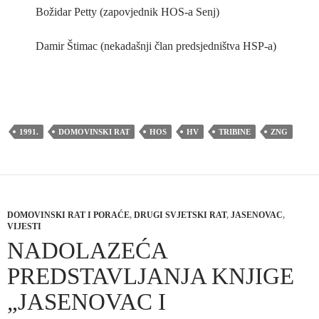
Božidar Petty (zapovjednik HOS-a Senj)
Damir Štimac (nekadašnji član predsjedništva HSP-a)
1991.
DOMOVINSKI RAT
HOS
HV
TRIBINE
ZNG
DOMOVINSKI RAT I PORAĆE
,
DRUGI SVJETSKI RAT
,
JASENOVAC
,
VIJESTI
NADOLAZEĆA
PREDSTAVLJANJA KNJIGE
„JASENOVAC I