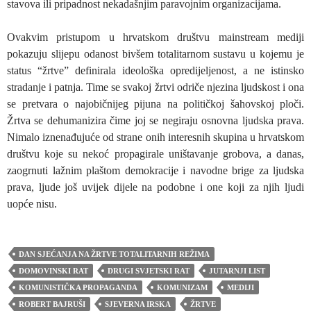
stavova ili pripadnost nekadašnjim paravojnim organizacijama.
Ovakvim pristupom u hrvatskom društvu mainstream mediji
pokazuju slijepu odanost bivšem totalitarnom sustavu u kojemu je
status “žrtve” definirala ideološka opredijeljenost, a ne istinsko
stradanje i patnja. Time se svakoj žrtvi odriče njezina ljudskost i ona
se pretvara o najobičnijeg pijuna na političkoj šahovskoj ploči.
Žrtva se dehumanizira čime joj se negiraju osnovna ljudska prava.
Nimalo iznenađujuće od strane onih interesnih skupina u hrvatskom
društvu koje su nekoć propagirale uništavanje grobova, a danas,
zaogrnuti lažnim plaštom demokracije i navodne brige za ljudska
prava, ljude još uvijek dijele na podobne i one koji za njih ljudi
uopće nisu.
DAN SJEĆANJA NA ŽRTVE TOTALITARNIH REŽIMA
DOMOVINSKI RAT
DRUGI SVJETSKI RAT
JUTARNJI LIST
KOMUNISTIČKA PROPAGANDA
KOMUNIZAM
MEDIJI
ROBERT BAJRUŠI
SJEVERNA IRSKA
ŽRTVE