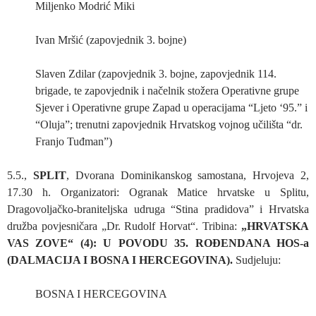
Miljenko Modrić Miki
Ivan Mršić (zapovjednik 3. bojne)
Slaven Zdilar (zapovjednik 3. bojne, zapovjednik 114.
brigade, te zapovjednik i načelnik stožera Operativne grupe
Sjever i Operativne grupe Zapad u operacijama “Ljeto ‘95.” i
“Oluja”; trenutni zapovjednik Hrvatskog vojnog učilišta “dr.
Franjo Tuđman”)
5.5.,
SPLIT
, Dvorana Dominikanskog samostana, Hrvojeva 2,
17.30 h. Organizatori: Ogranak Matice hrvatske u Splitu,
Dragovoljačko-braniteljska udruga “Stina pradidova” i Hrvatska
družba povjesničara „Dr. Rudolf Horvat“. Tribina:
„HRVATSKA
VAS ZOVE“ (4): U POVODU 35. ROĐENDANA HOS-a
(DALMACIJA I BOSNA I HERCEGOVINA).
Sudjeluju:
BOSNA I HERCEGOVINA