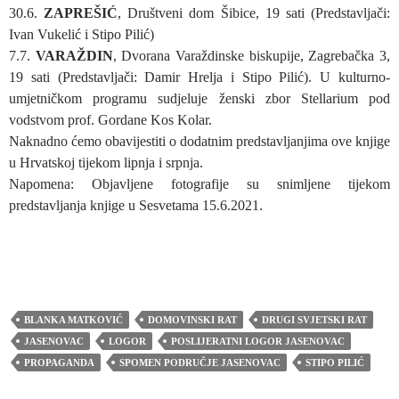
30.6.
ZAPREŠIĆ
, Društveni dom Šibice, 19 sati (Predstavljači:
Ivan Vukelić i Stipo Pilić)
7.7.
VARAŽDIN
, Dvorana Varaždinske biskupije, Zagrebačka 3,
19 sati (Predstavljači: Damir Hrelja i Stipo Pilić). U kulturno-
umjetničkom programu sudjeluje ženski zbor Stellarium pod
vodstvom prof. Gordane Kos Kolar.
Naknadno ćemo obavijestiti o dodatnim predstavljanjima ove knjige
u Hrvatskoj tijekom lipnja i srpnja.
Napomena: Objavljene fotografije su snimljene tijekom
predstavljanja knjige u Sesvetama 15.6.2021.
BLANKA MATKOVIĆ
DOMOVINSKI RAT
DRUGI SVJETSKI RAT
JASENOVAC
LOGOR
POSLIJERATNI LOGOR JASENOVAC
PROPAGANDA
SPOMEN PODRUČJE JASENOVAC
STIPO PILIĆ