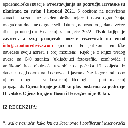
epidemiološke situacije.
Predstavljanja na području Hrvatske su
planirana za rujan i listopad 2021.
S obzirom na neizvjesnu
situaciju vezanu uz epidemiološke mjere i nova ograničenja,
moguće su dodatne odgode svih datuma, odnosno odgađanje većeg
dijela promocija u Hrvatskoj za proljeće 2022.
Tisak knjige je
završen, a svoj primjerak možete rezervirati na email
info@croatiarediviva.com
(molimo da prilikom narudžbe
navedete svoju adresu i broj mobitela). Riječ je o knjizi tvrdog
uveza na 640 stranica (uključujući fotografije, zemljovide i
grafikone) koja obuhvaća razdoblje od početka 19. stoljeća do
danas s naglaskom na Jasenovac i jasenovačke logore, odnosno
njihovu ulogu u velikosrpskoj ideologiji i protuhrvatskoj
propagandi.
Cijena knjige je 200 kn plus poštarina za područje
Hrvatske. Cijena knjige u Bosni i Hercegovini je 40 km.
IZ RECENZIJA:
“
…valja naznačiti kako knjiga Jasenovac i poslijeratni jasenovački