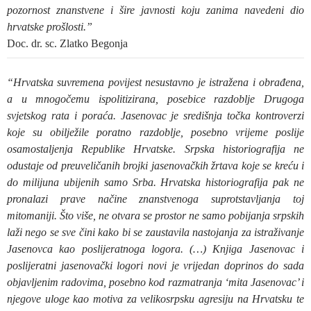
pozornost znanstvene i šire javnosti koju zanima navedeni dio
hrvatske prošlosti.”
Doc. dr. sc. Zlatko Begonja
“Hrvatska suvremena povijest nesustavno je istražena i obrađena,
a u mnogočemu ispolitizirana, posebice razdoblje Drugoga
svjetskog rata i poraća. Jasenovac je središnja točka kontroverzi
koje su obilježile poratno razdoblje, posebno vrijeme poslije
osamostaljenja Republike Hrvatske. Srpska historiografija ne
odustaje od preuveličanih brojki jasenovačkih žrtava koje se kreću i
do milijuna ubijenih samo Srba. Hrvatska historiografija pak ne
pronalazi prave načine znanstvenoga suprotstavljanja toj
mitomaniji. Što više, ne
otvara se prostor ne samo pobijanja srpskih
laži nego se sve čini kako bi se zaustavila nastojanja za istraživanje
Jasenovca kao poslijeratnoga logora. (…) Knjiga Jasenovac i
poslijeratni jasenovački logori novi je vrijedan doprinos do sada
objavljenim radovima, posebno kod razmatranja ‘mita Jasenovac’ i
njegove uloge kao motiva za velikosrpsku agresiju na Hrvatsku te