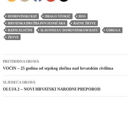
DOMOVINSKI RAT
DRAGO ŠTOKIĆ
HOS
HRVATSKA DRUŽBA POVJESNIČARA
RATNE ŽRTVE
RATNI ZLOČINI
SLAVONIJA U DOMOVINSKOM RATU
UDRUGA
ŽRTVE
Navigacija
PRETHODNA OBJAVA
objava
VOĆIN – 25 godina od srpskog zločina nad hrvatskim civilima
SLJEDEĆA OBJAVA
OLUJA 2 – NOVI HRVATSKI NARODNI PREPOROD