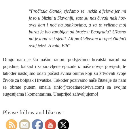
“
Pročitala članak, sjećamo se nekih dijelova jer mi
je to u blizini u Slavoniji, zato su nas čuvali naši hos-
ovci dan i noć na punktovima, a za to vrijeme moj
buraz je bio zarobljen od braće u Beogradu? Užasno
mi je toga se i sjetiti. Ali proživljavam to opet čitajući
ovaj tekst. Hvala, Btb
“
Drago nam je što našim radom podsjećamo hrvatski narod na
pojedine, katkad i zaboravljene epizode iz naše novije povijesti, te
također nastojimo odati počast svima onima koji su žrtvovali svoje
živote za boljitak Hrvatske. Također pozivamo naše čitatelje da nam
se obrate putem emaila (info@croatiarediviva.com) sa svojim
sugestijama i komentarima. Unaprijed zahvaljujemo!
Please follow and like us: