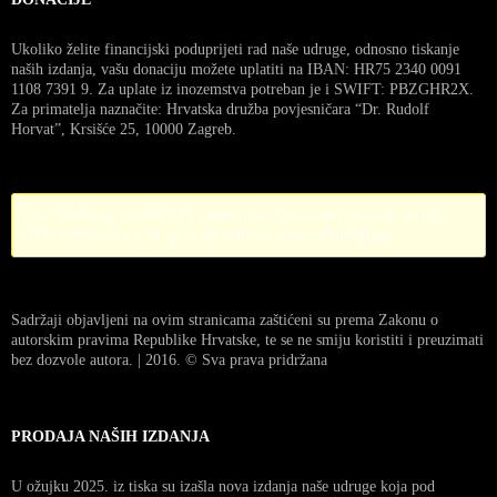
Ukoliko želite financijski poduprijeti rad naše udruge, odnosno tiskanje
naših izdanja, vašu donaciju možete uplatiti na IBAN: HR75 2340 0091
1108 7391 9. Za uplate iz inozemstva potreban je i SWIFT: PBZGHR2X.
Za primatelja naznačite: Hrvatska družba povjesničara “Dr. Rudolf
Horvat”, Krsišće 25, 10000 Zagreb.
Error! Missing PayPal API credentials. Please configure the PayPal
API credentials by going to the settings menu of this plugin.
Sadržaji objavljeni na ovim stranicama zaštićeni su prema Zakonu o
autorskim pravima Republike Hrvatske, te se ne smiju koristiti i preuzimati
bez dozvole autora. | 2016. © Sva prava pridržana
PRODAJA NAŠIH IZDANJA
U ožujku 2025. iz tiska su izašla nova izdanja naše udruge koja pod