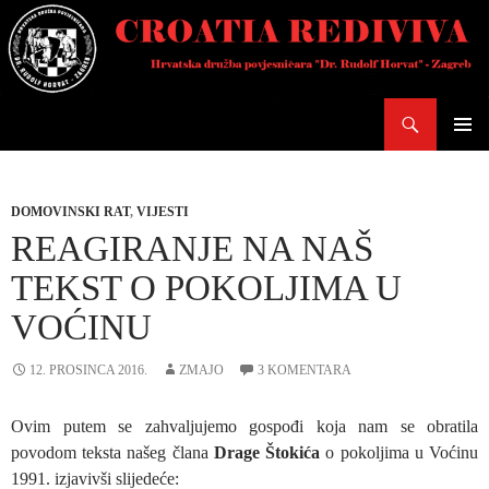
Skoči
do
sadržaja
Pretraži
PRIMAR
IZBORN
DOMOVINSKI RAT
,
VIJESTI
REAGIRANJE NA NAŠ
TEKST O POKOLJIMA U
VOĆINU
12. PROSINCA 2016.
ZMAJO
3 KOMENTARA
Ovim putem se zahvaljujemo gospođi koja nam se obratila
povodom teksta našeg člana
Drage Štokića
o pokoljima u Voćinu
1991. izjavivši slijedeće: