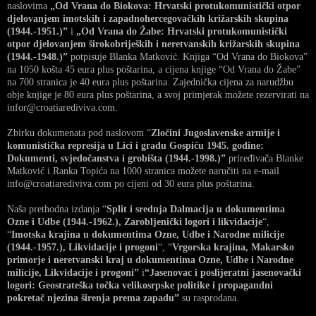
naslovima
„Od Vrana do Biokova: Hrvatski protukomunistički otpor
djelovanjem imotskih i zapadnohercegovačkih križarskih skupina
(1944.-1951.)”
i
„Od Vrana do Žabe: Hrvatski protukomunistički
otpor djelovanjem širokobrijeških i neretvanskih križarskih skupina
(1944.-1948.)”
potpisuje Blanka Matković. Knjiga “Od Vrana do Biokova”
na 1050 košta 45 eura plus poštarina, a cijena knjige “Od Vrana do Žabe”
na 700 stranica je 40 eura plus poštarina. Zajednička cijena za narudžbu
obje knjige je 80 eura plus poštarina, a svoj primjerak možete rezervirati na
infor@croatiarediviva.com.
Zbirku dokumenata pod naslovom “
Zločini Jugoslavenske armije i
komunistička represija u Lici i gradu Gospiću 1945. godine:
Dokumenti, svjedočanstva i grobišta (1944.-1998.)”
priređivača Blanke
Matković i Ranka Topića na 1000 stranica možete naručiti na e-mail
info@croatiarediviva.com po cijeni od 30 eura plus poštarina.
Naša prethodna izdanja “
Split i srednja Dalmacija u dokumentima
Ozne i Udbe (1944.-1962.), Zarobljenički logori i likvidacije
“,
“
Imotska krajina u dokumentima Ozne, Udbe i Narodne milicije
(1944.-1957.), Likvidacije i progoni
“, “
Vrgorska krajina, Makarsko
primorje i neretvanski kraj u dokumentima Ozne, Udbe i Narodne
milicije, Likvidacije i progoni”
i
“Jasenovac i poslijeratni jasenovački
logori: Geostrateška točka velikosrpske politike i propagandni
pokretač njezina širenja prema zapadu”
su rasprodana.