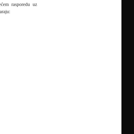
dećem rasporedu uz
araju: