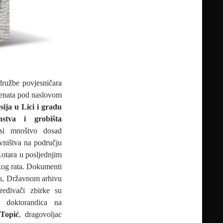
družbe povjesničara
menata pod naslovom
sija u Lici i gradu
stva i grobišta
osi mnoštvo dosad
vništva na području
otara u posljednjim
kog rata. Dokumenti
bu, Državnom arhivu
eđivači zbirke su
i doktorandica na
Topić
, dragovoljac