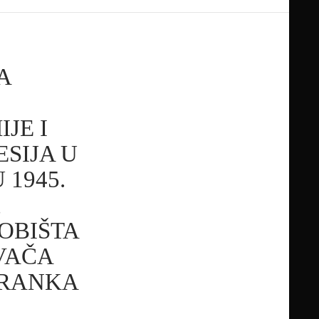
A
JE I
SIJA U
 1945.
,
OBIŠTA
IVAČA
 RANKA