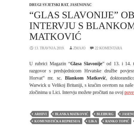
DRUGI SVJETSKI RAT
,
JASENOVAC
“GLAS SLAVONIJE” O
INTERVJU S BLANKO
MATKOVIĆ
13. TRAVNJA 2019.
ZMAJO
22 KOMENTARA
U rubrici Magazin “
Glasa Slavonije
” od 13. i 14. t
razgovor s predsjednicom Hrvatske družbe povjes
Horvat” mr. sc.
Blankom Matković
, doktorandic
Warwick u Velikoj Britaniji, s kraćim osvrtom na naše
zločinima u Lici. Intervju možete pročitati na ovoj
pove
ARHIVI
BLANKA MATKOVIĆ
BLEIBURG
JASEN
KOMUNISTIČKA REPRESIJA
LIKA
RANKO TOPIĆ