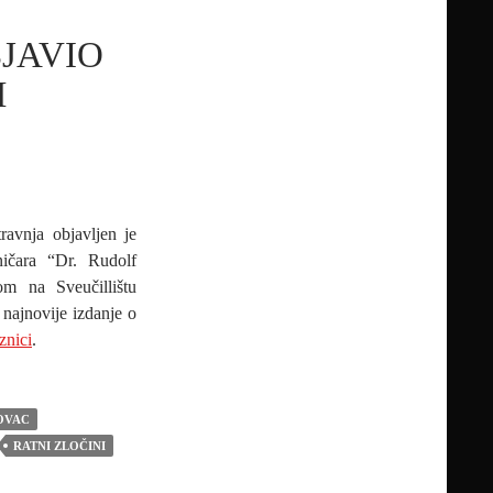
BJAVIO
M
ravnja objavljen je
ničara “Dr. Rudolf
om na Sveučillištu
 najnovije izdanje o
znici
.
OVAC
RATNI ZLOČINI