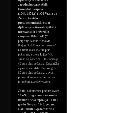
djelovanjem imotskih i
zapadnohercegovačkih
križarskih skupina
(1944.-1951.)”
i
„Od Vrana do
Žabe: Hrvatski
protukomunistički otpor
djelovanjem širokobrijeških i
neretvanskih križarskih
skupina (1944.-1948.)”
potpisuje Blanka Matković.
Knjiga “Od Vrana do Biokova”
na 1050 košta 45 eura plus
poštarina, a cijena knjige “Od
Vrana do Žabe” na 700 stranica je
40 eura plus poštarina. Zajednička
cijena za narudžbu obje knjige je
80 eura plus poštarina, a svoj
primjerak možete rezervirati na
infor@croatiarediviva.com.
Zbirku dokumenata pod naslovom
“
Zločini Jugoslavenske armije i
komunistička represija u Lici i
gradu Gospiću 1945. godine:
Dokumenti, svjedočanstva i