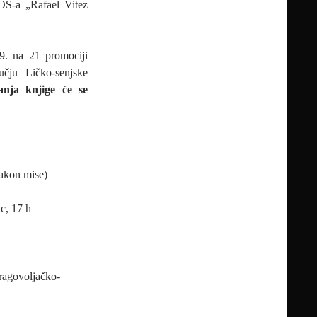
OS-a „Rafael Vitez
19. na 21 promociji
učju Ličko-senjske
anja knjige će se
nakon mise)
c, 17 h
Dragovoljačko-