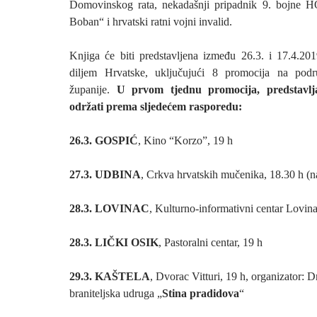
Domovinskog rata, nekadašnji pripadnik 9. bojne H
Boban“ i hrvatski ratni vojni invalid.
Knjiga će biti predstavljena između 26.3. i 17.4.20
diljem Hrvatske, uključujući 8 promocija na podr
županije.
U prvom tjednu promocija, predstavlj
održati prema sljedećem rasporedu:
26.3.
GOSPIĆ
, Kino “Korzo”, 19 h
27.3. UDBINA
, Crkva hrvatskih mučenika, 18.30 h (
28.3. LOVINAC
, Kulturno-informativni centar Lovina
28.3. LIČKI OSIK
, Pastoralni centar, 19 h
29.3. KAŠTELA
, Dvorac Vitturi, 19 h, organizator: 
braniteljska udruga „
Stina pradidova
“