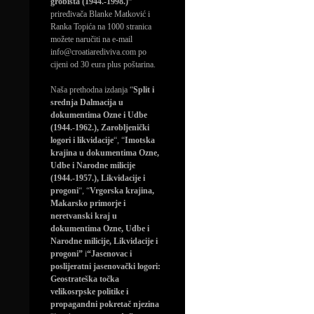
grobišta (1944.-1998.)”
priređivača Blanke Matković i
Ranka Topića na 1000 stranica
možete naručiti na e-mail
info@croatiarediviva.com po
cijeni od 30 eura plus poštarina.
Naša prethodna izdanja “
Split i
srednja Dalmacija u
dokumentima Ozne i Udbe
(1944.-1962.), Zarobljenički
logori i likvidacije
“, “
Imotska
krajina u dokumentima Ozne,
Udbe i Narodne milicije
(1944.-1957.), Likvidacije i
progoni
“, “
Vrgorska krajina,
Makarsko primorje i
neretvanski kraj u
dokumentima Ozne, Udbe i
Narodne milicije, Likvidacije i
progoni”
i
“Jasenovac i
poslijeratni jasenovački logori:
Geostrateška točka
velikosrpske politike i
propagandni pokretač njezina