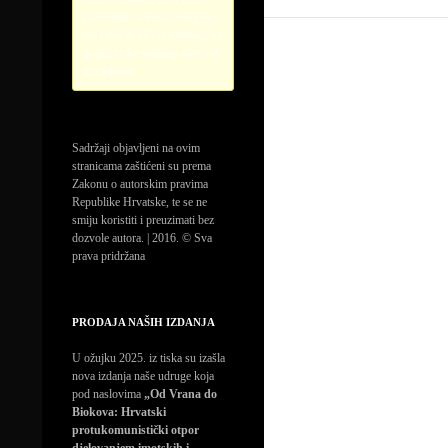
credentials. Please configure
the PayPal API credentials by
going to the settings menu of
this plugin.
Sadržaji objavljeni na ovim
stranicama zaštićeni su prema
Zakonu o autorskim pravima
Republike Hrvatske, te se ne
smiju koristiti i preuzimati bez
dozvole autora. | 2016. © Sva
prava pridržana
PRODAJA NAŠIH IZDANJA
U ožujku 2025. iz tiska su izašla
nova izdanja naše udruge koja
pod naslovima
„Od Vrana do
Biokova: Hrvatski
protukomunistički otpor