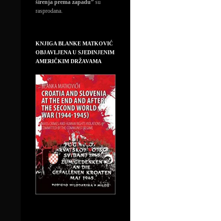
širenja prema zapadu”
su
rasprodana.
KNJIGA BLANKE MATKOVIĆ
OBJAVLJENA U SJEDINJENIM
AMERIČKIM DRŽAVAMA