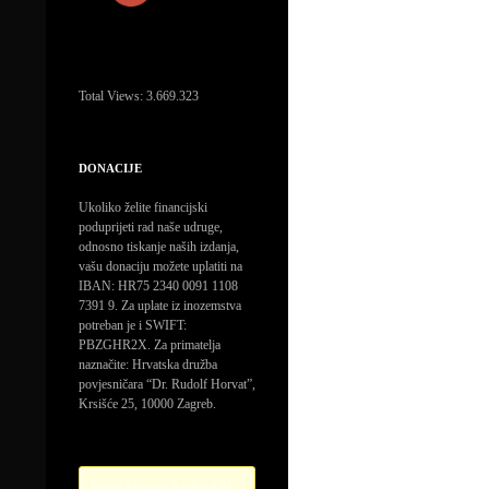
Total Views:
3.669.323
DONACIJE
Ukoliko želite financijski
poduprijeti rad naše udruge,
odnosno tiskanje naših izdanja,
vašu donaciju možete uplatiti na
IBAN: HR75 2340 0091 1108
7391 9. Za uplate iz inozemstva
potreban je i SWIFT:
PBZGHR2X. Za primatelja
naznačite: Hrvatska družba
povjesničara “Dr. Rudolf Horvat”,
Krsišće 25, 10000 Zagreb.
Error! Missing PayPal API