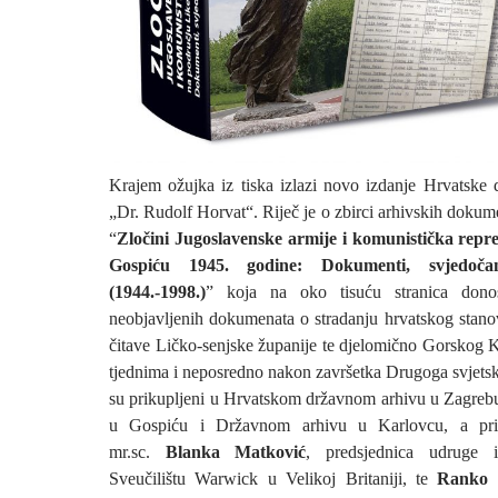
Krajem ožujka iz tiska izlazi novo izdanje Hrvatske 
„Dr. Rudolf Horvat“. Riječ je o zbirci arhivskih doku
“
Zločini Jugoslavenske armije i komunistička repre
Gospiću 1945. godine: Dokumenti, svjedočan
(1944.-1998.)
” koja na oko tisuću stranica don
neobjavljenih dokumenata o stradanju hrvatskog stano
čitave Ličko-senjske županije te djelomično Gorskog K
tjednima i neposredno nakon završetka Drugoga svjets
su prikupljeni u Hrvatskom državnom arhivu u Zagre
u Gospiću i Državnom arhivu u Karlovcu, a prir
mr.sc.
Blanka Matković
, predsjednica udruge 
Sveučilištu Warwick u Velikoj Britaniji, te
Ranko 