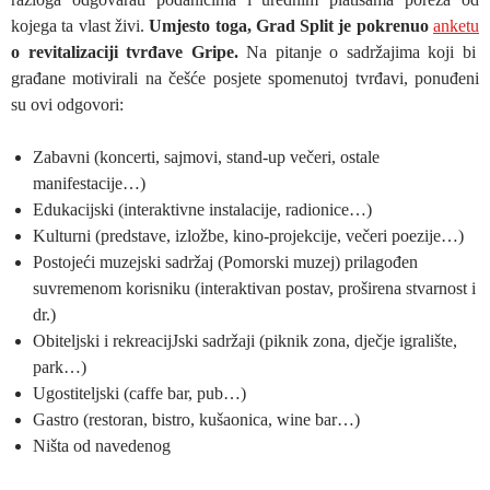
kojega ta vlast živi.
Umjesto toga, Grad Split je pokrenuo
anketu
o revitalizaciji tvrđave Gripe.
Na pitanje o sadržajima koji bi
građane motivirali na češće posjete spomenutoj tvrđavi, ponuđeni
su ovi odgovori:
Zabavni (koncerti, sajmovi, stand-up večeri, ostale
manifestacije…)
Edukacijski (interaktivne instalacije, radionice…)
Kulturni (predstave, izložbe, kino-projekcije, večeri poezije…)
Postojeći muzejski sadržaj (Pomorski muzej) prilagođen
suvremenom korisniku (interaktivan postav, proširena stvarnost i
dr.)
Obiteljski i rekreacijJski sadržaji (piknik zona, dječje igralište,
park…)
Ugostiteljski (caffe bar, pub…)
Gastro (restoran, bistro, kušaonica, wine bar…)
Ništa od navedenog