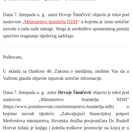
Dana 7. listopada o. g. autor Hrvoje Šimičević objavio je tekst pod
naslovom „
Ministarstvo branitelja NDH
“ u kojemu je iznio netočne
navode o radu naše udruge. Stoga je uredništvu spomenutog portala
upućeno reagiranje sljedećeg sadržaja:
Poštovani,
U skladu sa člankom 40. Zakona o medijima, molimo Vas da u
Vašemu glasilu objavite ispravak netočne informacije.
Dana 7. listopada o. g. autor
Hrvoje Šimičević
objavio je tekst pod
naslovom „Ministarstvo branitelja NDH“
(https://www.portalnovosti.com/ministarstvo-branitelja-ndh) u
kojemu navodi sljedeće: „Zahvaljujući financijskoj potpori
Medvedova ministarstva, Hrvatska družba povjesničara Dr. Rudolf
Horvat izdala je knjigu i pokrila troškove promocije na kojoj je u