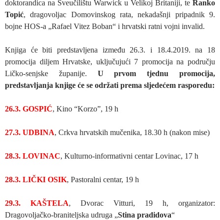
doktorandica na Sveučilištu Warwick u Velikoj Britaniji, te
Ranko
Topić
, dragovoljac Domovinskog rata, nekadašnji pripadnik 9.
bojne HOS-a „Rafael Vitez Boban“ i hrvatski ratni vojni invalid.
Knjiga će biti predstavljena između 26.3. i 18.4.2019. na 18
promocija diljem Hrvatske, uključujući 7 promocija na području
Ličko-senjske županije.
U prvom tjednu promocija,
predstavljanja knjige će se održati prema sljedećem rasporedu:
26.3.
GOSPIĆ
, Kino “Korzo”, 19 h
27.3. UDBINA
, Crkva hrvatskih mučenika, 18.30 h (nakon mise)
28.3. LOVINAC
, Kulturno-informativni centar Lovinac, 17 h
28.3. LIČKI OSIK
, Pastoralni centar, 19 h
29.3. KAŠTELA
, Dvorac Vitturi, 19 h, organizator:
Dragovoljačko-braniteljska udruga „
Stina pradidova
“