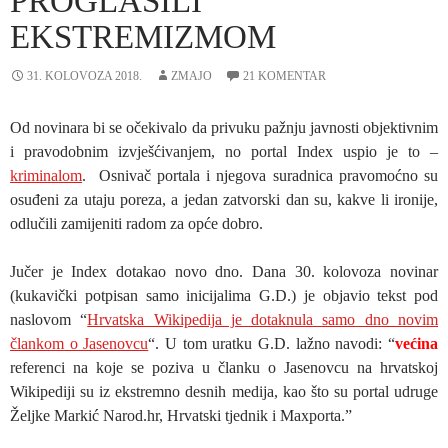
PROGLASILI
EKSTREMIZMOM
31. KOLOVOZA 2018.
ZMAJO
21 KOMENTAR
Od novinara bi se očekivalo da privuku pažnju javnosti objektivnim
i pravodobnim izvješćivanjem, no portal Index uspio je to –
kriminalom
. Osnivač portala i njegova suradnica pravomoćno su
osuđeni za utaju poreza, a jedan zatvorski dan su, kakve li ironije,
odlučili zamijeniti radom za opće dobro.
Jučer je Index dotakao novo dno. Dana 30. kolovoza novinar
(kukavički potpisan samo inicijalima G.D.) je objavio tekst pod
naslovom “
Hrvatska Wikipedija je dotaknula samo dno novim
člankom o Jasenovcu
“. U tom uratku G.D. lažno navodi: “
većina
referenci na koje se poziva u članku o Jasenovcu na hrvatskoj
Wikipediji su iz ekstremno desnih medija, kao što su portal udruge
Željke Markić Narod.hr, Hrvatski tjednik i Maxporta.”