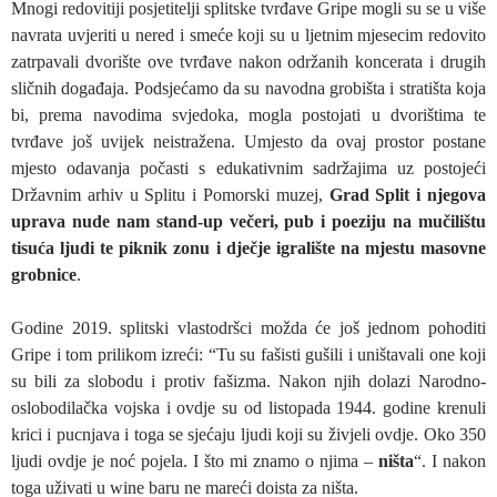
Mnogi redovitiji posjetitelji splitske tvrđave Gripe mogli su se u više
navrata uvjeriti u nered i smeće koji su u ljetnim mjesecim redovito
zatrpavali dvorište ove tvrđave nakon održanih koncerata i drugih
sličnih događaja. Podsjećamo da su navodna grobišta i stratišta koja
bi, prema navodima svjedoka, mogla postojati u dvorištima te
tvrđave još uvijek neistražena. Umjesto da ovaj prostor postane
mjesto odavanja počasti s edukativnim sadržajima uz postojeći
Državnim arhiv u Splitu i Pomorski muzej,
Grad Split i njegova
uprava nude nam stand-up večeri, pub i poeziju na mučilištu
tisuća ljudi te piknik zonu i dječje igralište na mjestu masovne
grobnice
.
Godine 2019. splitski vlastodršci možda će još jednom pohoditi
Gripe i tom prilikom izreći: “Tu su fašisti gušili i uništavali one koji
su bili za slobodu i protiv fašizma. Nakon njih dolazi Narodno-
oslobodilačka vojska i ovdje su od listopada 1944. godine krenuli
krici i pucnjava i toga se sjećaju ljudi koji su živjeli ovdje. Oko 350
ljudi ovdje je noć pojela. I što mi znamo o njima –
ništa
“. I nakon
toga uživati u wine baru ne mareći doista za ništa.