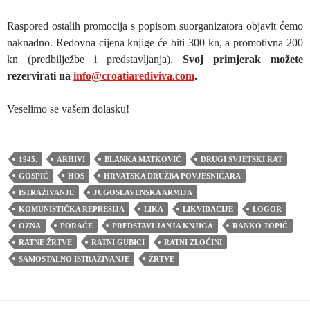
Raspored ostalih promocija s popisom suorganizatora objavit ćemo
naknadno. Redovna cijena knjige će biti 300 kn, a promotivna 200
kn (predbilježbe i predstavljanja).
Svoj primjerak možete
rezervirati na
info@croatiarediviva.com
.
Veselimo se vašem dolasku!
1945.
ARHIVI
BLANKA MATKOVIĆ
DRUGI SVJETSKI RAT
GOSPIĆ
HOS
HRVATSKA DRUŽBA POVJESNIČARA
ISTRAŽIVANJE
JUGOSLAVENSKA ARMIJA
KOMUNISTIČKA REPRESIJA
LIKA
LIKVIDACIJE
LOGOR
OZNA
PORAĆE
PREDSTAVLJANJA KNJIGA
RANKO TOPIĆ
RATNE ŽRTVE
RATNI GUBICI
RATNI ZLOČINI
SAMOSTALNO ISTRAŽIVANJE
ŽRTVE