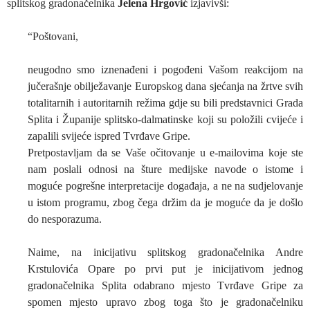
splitskog gradonačelnika
Jelena Hrgović
izjavivši:
“Poštovani,
neugodno smo iznenađeni i pogođeni Vašom reakcijom na
jučerašnje obilježavanje Europskog dana sjećanja na žrtve svih
totalitarnih i autoritarnih režima gdje su bili predstavnici Grada
Splita i Županije splitsko-dalmatinske koji su položili cvijeće i
zapalili svijeće ispred Tvrđave Gripe.
Pretpostavljam da se Vaše očitovanje u e-mailovima koje ste
nam poslali odnosi na šture medijske navode o istome i
moguće pogrešne interpretacije događaja, a ne na sudjelovanje
u istom programu, zbog čega držim da je moguće da je došlo
do nesporazuma.
Naime, na inicijativu splitskog gradonačelnika Andre
Krstulovića Opare po prvi put je inicijativom jednog
gradonačelnika Splita odabrano mjesto Tvrđave Gripe za
spomen mjesto upravo zbog toga što je gradonačelniku