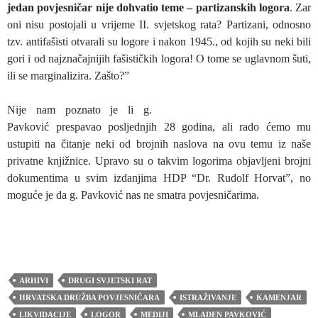
jedan povjesničar nije dohvatio teme – partizanskih logora
. Zar
oni nisu postojali u vrijeme II. svjetskog rata? Partizani, odnosno
tzv. antifašisti otvarali su logore i nakon 1945., od kojih su neki bili
gori i od najznačajnijih fašističkih logora! O tome se uglavnom šuti,
ili se marginalizira. Zašto?”
Nije nam poznato je li g.
Pavković prespavao posljednjih 28 godina, ali rado ćemo mu
ustupiti na čitanje neki od brojnih naslova na ovu temu iz naše
privatne knjižnice. Upravo su o takvim logorima objavljeni brojni
dokumentima u svim izdanjima HDP “Dr. Rudolf Horvat”, no
moguće je da g. Pavković nas ne smatra povjesničarima.
ARHIVI
DRUGI SVJETSKI RAT
HRVATSKA DRUŽBA POVJESNIČARA
ISTRAŽIVANJE
KAMENJAR
LIKVIDACIJE
LOGOR
MEDIJI
MLADEN PAVKOVIĆ