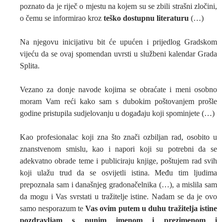
poznato da je riječ o mjestu na kojem su se zbili strašni zločini,
o čemu se informirao kroz
teško dostupnu literaturu
(…)
Na njegovu inicijativu bit će upućen i prijedlog Gradskom
vijeću da se ovaj spomendan uvrsti u službeni kalendar Grada
Splita.
Vezano za donje navode kojima se obraćate i meni osobno
moram Vam reći kako sam s dubokim poštovanjem prošle
godine pristupila sudjelovanju u događaju koji spominjete (…)
Kao profesionalac koji zna što znači ozbiljan rad, osobito u
znanstvenom smislu, kao i napori koji su potrebni da se
adekvatno obrade teme i publiciraju knjige, poštujem rad svih
koji ulažu trud da se osvijetli istina. Među tim ljudima
prepoznala sam i današnjeg gradonačelnika (…), a mislila sam
da mogu i Vas svrstati u tražitelje istine. Nadam se da je ovo
samo nesporazum te
Vas ovim putem u duhu tražitelja istine
pozdravljam s punim imenom i prezimenom i