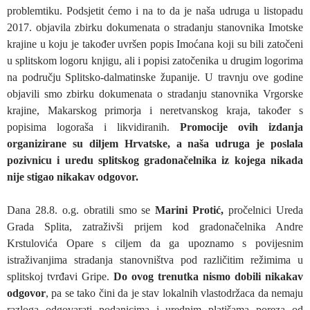
problemtiku. Podsjetit ćemo i na to da je naša udruga u listopadu
2017. objavila zbirku dokumenata o stradanju stanovnika Imotske
krajine u koju je također uvršen popis Imoćana koji su bili zatočeni
u splitskom logoru knjigu, ali i popisi zatočenika u drugim logorima
na području Splitsko-dalmatinske županije. U travnju ove godine
objavili smo zbirku dokumenata o stradanju stanovnika Vrgorske
krajine, Makarskog primorja i neretvanskog kraja, također s
popisima logoraša i likvidiranih.
Promocije ovih izdanja
organizirane su diljem Hrvatske, a naša udruga je poslala
pozivnicu i uredu splitskog gradonačelnika iz kojega nikada
nije stigao nikakav odgovor.
Dana 28.8. o.g. obratili smo se
Marini Protić,
pročelnici Ureda
Grada Splita, zatraživši prijem kod gradonačelnika Andre
Krstulovića Opare s ciljem da ga upoznamo s povijesnim
istraživanjima stradanja stanovništva pod različitim režimima u
splitskoj tvrđavi Gripe.
Do ovog trenutka nismo dobili nikakav
odgovor
, pa se tako čini da je stav lokalnih vlastodržaca da nemaju
razloga odgovarati podanicima i urednim platišama poreza od