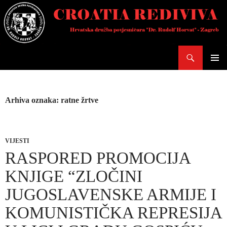
Skoči
do
sadržaja
Pretraži
PRIMAR
IZBORN
Arhiva oznaka: ratne žrtve
VIJESTI
RASPORED PROMOCIJA
KNJIGE “ZLOČINI
JUGOSLAVENSKE ARMIJE I
KOMUNISTIČKA REPRESIJA