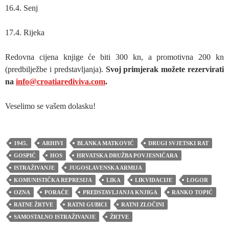
16.4. Senj
17.4. Rijeka
Redovna cijena knjige će biti 300 kn, a promotivna 200 kn
(predbilježbe i predstavljanja).
Svoj primjerak možete rezervirati
na
info@croatiarediviva.com
.
Veselimo se vašem dolasku!
1945.
ARHIVI
BLANKA MATKOVIĆ
DRUGI SVJETSKI RAT
GOSPIĆ
HOS
HRVATSKA DRUŽBA POVJESNIČARA
ISTRAŽIVANJE
JUGOSLAVENSKA ARMIJA
KOMUNISTIČKA REPRESIJA
LIKA
LIKVIDACIJE
LOGOR
OZNA
PORAĆE
PREDSTAVLJANJA KNJIGA
RANKO TOPIĆ
RATNE ŽRTVE
RATNI GUBICI
RATNI ZLOČINI
SAMOSTALNO ISTRAŽIVANJE
ŽRTVE