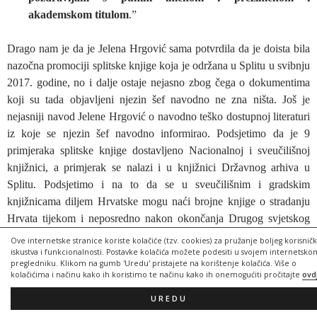
akademskom titulom
.”
Drago nam je da je Jelena Hrgović sama potvrdila da je doista bila
nazočna promociji splitske knjige koja je održana u Splitu u svibnju
2017. godine, no i dalje ostaje nejasno zbog čega o dokumentima
koji su tada objavljeni njezin šef navodno ne zna ništa. Još je
nejasniji navod Jelene Hrgović o navodno teško dostupnoj literaturi
iz koje se njezin šef navodno informirao. Podsjetimo da je 9
primjeraka splitske knjige dostavljeno Nacionalnoj i sveučilišnoj
knjižnici, a primjerak se nalazi i u knjižnici Državnog arhiva u
Splitu. Podsjetimo i na to da se u sveučilišnim i gradskim
knjižnicama diljem Hrvatske mogu naći brojne knjige o stradanju
Hrvata tijekom i neposredno nakon okončanja Drugog svjetskog
rata, pa tako i knjiga
Mate Šimundića
“
Hrvatski smrtni put
” u
Ove internetske stranice koriste kolačiće (tzv. cookies) za pružanje boljeg korisnič
kojoj je autor također pisao o splitskim logorima i stradanju
iskustva i funkcionalnosti. Postavke kolačića možete podesiti u svojem internetsko
pregledniku. Klikom na gumb 'Uredu' pristajete na korištenje kolačića. Više o
hrvatskog stanovništva na širem splitskom području. Čini se da je
kolačićima i načinu kako ih koristimo te načinu kako ih onemogućiti pročitajte
ovd
sva ta silna literatura teško dostupna jedino političkim elitama.
UREDU