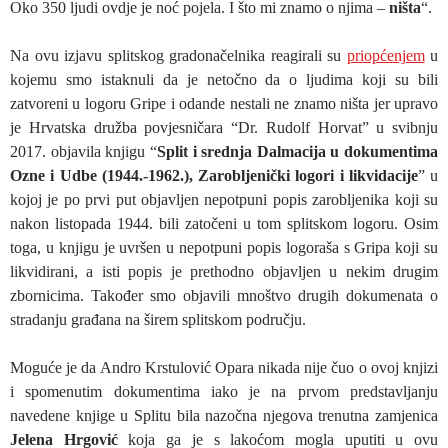
Oko 350 ljudi ovdje je noć pojela. I što mi znamo o njima –
ništa
“.
Na ovu izjavu splitskog gradonačelnika reagirali su
priopćenjem
u
kojemu smo istaknuli da je netočno da o ljudima koji su bili
zatvoreni u logoru Gripe i odande nestali ne znamo ništa jer upravo
je Hrvatska družba povjesničara “Dr. Rudolf Horvat” u svibnju
2017. objavila knjigu “
Split i srednja Dalmacija u dokumentima
Ozne i Udbe (1944.-1962.), Zarobljenički logori i likvidacije
” u
kojoj je po prvi put objavljen nepotpuni popis zarobljenika koji su
nakon listopada 1944. bili zatočeni u tom splitskom logoru. Osim
toga, u knjigu je uvršen u nepotpuni popis logoraša s Gripa koji su
likvidirani, a isti popis je prethodno objavljen u nekim drugim
zbornicima. Također smo objavili mnoštvo drugih dokumenata o
stradanju građana na širem splitskom području.
Moguće je da Andro Krstulović Opara nikada nije čuo o ovoj knjizi
i spomenutim dokumentima iako je na prvom predstavljanju
navedene knjige u Splitu bila nazočna njegova trenutna zamjenica
Jelena Hrgović
koja ga je s lakoćom mogla uputiti u ovu