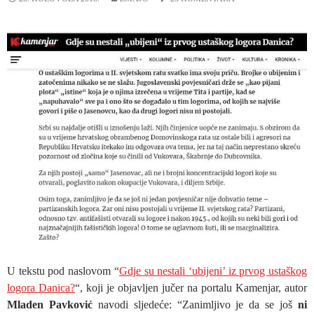
U tekstu pod naslovom “
Gdje su nestali ‘ubijeni’ iz prvog ustaškog
logora Danica?
“, koji je objavljen jučer na portalu Kamenjar, autor
Mladen Pavković
navodi sljedeće: “Zanimljivo je da se još
ni