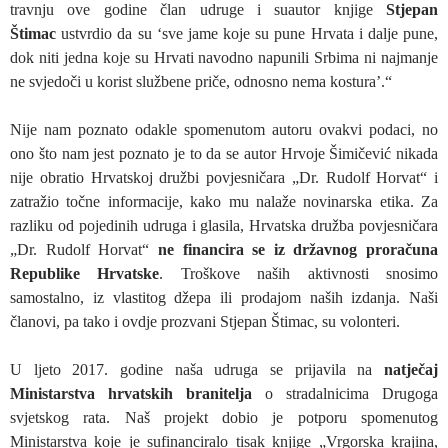
travnju ove godine član udruge i suautor knjige
Stjepan
Štimac
ustvrdio da su ‘sve jame koje su pune Hrvata i dalje pune,
dok niti jedna koje su Hrvati navodno napunili Srbima ni najmanje
ne svjedoči u korist službene priče, odnosno nema kostura’.“
Nije nam poznato odakle spomenutom autoru ovakvi podaci, no
ono što nam jest poznato je to da se autor Hrvoje Šimičević nikada
nije obratio Hrvatskoj družbi povjesničara „Dr. Rudolf Horvat“ i
zatražio točne informacije, kako mu nalaže novinarska etika. Za
razliku od pojedinih udruga i glasila, Hrvatska družba povjesničara
„Dr. Rudolf Horvat“
ne financira se iz državnog proračuna
Republike Hrvatske
. Troškove naših aktivnosti snosimo
samostalno, iz vlastitog džepa ili prodajom naših izdanja. Naši
članovi, pa tako i ovdje prozvani Stjepan Štimac, su volonteri.
U ljeto 2017. godine naša udruga se prijavila na
natječaj
Ministarstva hrvatskih branitelja
o stradalnicima Drugoga
svjetskog rata. Naš projekt dobio je potporu spomenutog
Ministarstva koje je sufinanciralo tisak knjige „Vrgorska krajina,