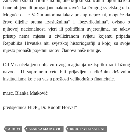
zaraćenih strana u tom sukobu, one koji su skončali u logorima kao
i one ubijene ili proganjane nakon završetka Drugog svjetskog rata.
Moguće da je Vašim autorima takav pristup nepoznat, moguće da
žrtve dijelite prema „zaslužnima“ i „bezvrijednima“, ovisno o
njihovoj nacionalnost, vjeri ili političkim uvjerenjima, no takav
pristup nema mjesta u civiliziranom svijetu kojemu pripada
Republika Hrvatska niti svjetskoj historiografiji u kojoj su svoje
mjesto pronašli pojedini radovi članova naše udruge.
Od Vas očekujemo objavu ovog reagiranja uz ispriku radi lažnog
navoda. U suprotnom ćete biti prijavljeni nadležnim državnim
institucijama koje su vas u prošlosti velikodušno financirale.
mr.sc. Blanka Matković
predsjednica HDP „Dr. Rudolf Horvat“
ARHIVI
BLANKA MATKOVIĆ
DRUGI SVJETSKI RAT