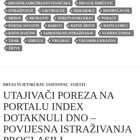
HRVATSKA DRUŽBA POVJESNIČARA
HRVOJE ŠIMIČEVIĆ
ISTRAŽIVANJE
LIKVIDACIJE
MAKARSKA
MANIPULACIJE
MEDIJI
METKOVIĆ
NERETVANSKI KRAJ
PORAĆE
PORTAL NOVOSTI
RADOVI
RATNE ŽRTVE
RATNI GUBICI
RATNI ZLOČINI
SAMOSTALNO ISTRAŽIVANJE
STJEPAN ŠTIMAC
TISAK
UDRUGA
VRGORAC
VRGORSKA KRAJINA
ŽRTVE
DRUGI SVJETSKI RAT
,
JASENOVAC
,
VIJESTI
UTAJIVAČI POREZA NA
PORTALU INDEX
DOTAKNULI DNO –
POVIJESNA ISTRAŽIVANJA