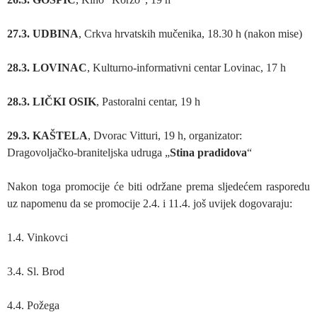
27.3. UDBINA
, Crkva hrvatskih mučenika, 18.30 h (nakon mise)
28.3. LOVINAC
, Kulturno-informativni centar Lovinac, 17 h
28.3. LIČKI OSIK
, Pastoralni centar, 19 h
29.3. KAŠTELA
, Dvorac Vitturi, 19 h, organizator:
Dragovoljačko-braniteljska udruga „
Stina pradidova
“
Nakon toga promocije će biti održane prema sljedećem rasporedu
uz napomenu da se promocije 2.4. i 11.4. još uvijek dogovaraju:
1.4. Vinkovci
3.4. Sl. Brod
4.4. Požega