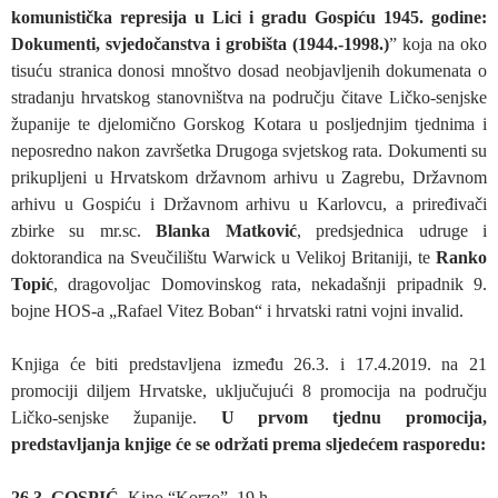
komunistička represija u Lici i gradu Gospiću 1945. godine:
Dokumenti, svjedočanstva i grobišta (1944.-1998.)
” koja na oko
tisuću stranica donosi mnoštvo dosad neobjavljenih dokumenata o
stradanju hrvatskog stanovništva na području čitave Ličko-senjske
županije te djelomično Gorskog Kotara u posljednjim tjednima i
neposredno nakon završetka Drugoga svjetskog rata. Dokumenti su
prikupljeni u Hrvatskom državnom arhivu u Zagrebu, Državnom
arhivu u Gospiću i Državnom arhivu u Karlovcu, a priređivači
zbirke su mr.sc.
Blanka Matković
, predsjednica udruge i
doktorandica na Sveučilištu Warwick u Velikoj Britaniji, te
Ranko
Topić
, dragovoljac Domovinskog rata, nekadašnji pripadnik 9.
bojne HOS-a „Rafael Vitez Boban“ i hrvatski ratni vojni invalid.
Knjiga će biti predstavljena između 26.3. i 17.4.2019. na 21
promociji diljem Hrvatske, uključujući 8 promocija na području
Ličko-senjske županije.
U prvom tjednu promocija,
predstavljanja knjige će se održati prema sljedećem rasporedu:
26.3.
GOSPIĆ
, Kino “Korzo”, 19 h