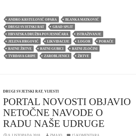
ANDRO KRSTULOVIĆ OPARA
BLANKA MATKOVIĆ
DRUGI SVJETSKI RAT
GRAD SPLIT
HRVATSKA DRUŽBA POVJESNIČARA
ISTRAŽIVANJE
JELENA HRGOVIĆ
LIKVIDACIJE
LOGOR
PORAĆE
RATNE ŽRTVE
RATNI GUBICI
RATNI ZLOČINI
TVRĐAVA GRIPE
ZAROBLJENICI
ŽRTVE
DRUGI SVJETSKI RAT
,
VIJESTI
PORTAL NOVOSTI OBJAVIO
NETOČNE NAVODE O
RADU NAŠE UDRUGE
9. LISTOPADA 2018.
ZMAJO
15 KOMENTARA