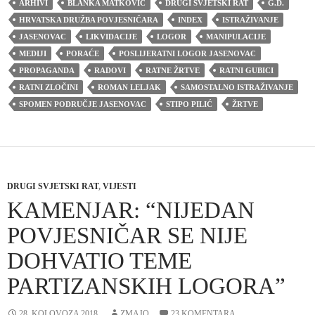
ARHIVI
BLANKA MATKOVIĆ
DRUGI SVJETSKI RAT
G.D.
HRVATSKA DRUŽBA POVJESNIČARA
INDEX
ISTRAŽIVANJE
JASENOVAC
LIKVIDACIJE
LOGOR
MANIPULACIJE
MEDIJI
PORAĆE
POSLIJERATNI LOGOR JASENOVAC
PROPAGANDA
RADOVI
RATNE ŽRTVE
RATNI GUBICI
RATNI ZLOČINI
ROMAN LELJAK
SAMOSTALNO ISTRAŽIVANJE
SPOMEN PODRUČJE JASENOVAC
STIPO PILIĆ
ŽRTVE
DRUGI SVJETSKI RAT
,
VIJESTI
KAMENJAR: “NIJEDAN
POVJESNIČAR SE NIJE
DOHVATIO TEME
PARTIZANSKIH LOGORA”
28. KOLOVOZA 2018.
ZMAJO
23 KOMENTARA