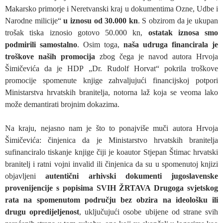
Makarsko primorje i Neretvanski kraj u dokumentima Ozne, Udbe i
Narodne milicije“
u iznosu od 30.000 kn
. S obzirom da je ukupan
trošak tiska iznosio gotovo 50.000 kn,
ostatak iznosa smo
podmirili samostalno
. Osim toga,
naša udruga financirala je
troškove naših promocija
zbog čega je navod autora Hrvoja
Šimičevića da je HDP „Dr. Rudolf Horvat“ pokrila troškove
promocije spomenute knjige zahvaljujući financijskoj potpori
Ministarstva hrvatskih branitelja, notorna laž koja se veoma lako
može demantirati brojnim dokazima.
Na kraju, nejasno nam je što to ponajviše muči autora Hrvoja
Šimičevića: činjenica da je Ministarstvo hrvatskih branitelja
sufinanciralo tiskanje knjige čiji je koautor Stjepan Štimac hrvatski
branitelj i ratni vojni invalid ili činjenica da su u spomenutoj knjizi
objavljeni
autentični arhivski dokumenti jugoslavenske
provenijencije s popisima SVIH ŽRTAVA Drugoga svjetskog
rata na spomenutom području bez obzira na ideološku ili
drugu opredijeljenost
, uključujući osobe ubijene od strane svih