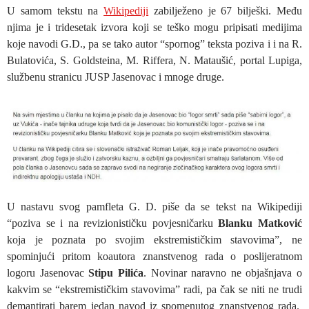
U samom tekstu na
Wikipediji
zabilježeno je 67 bilješki. Među
njima je i tridesetak izvora koji se teško mogu pripisati medijima
koje navodi G.D., pa se tako autor “spornog” teksta poziva i i na R.
Bulatovića, S. Goldsteina, M. Riffera, N. Mataušić, portal Lupiga,
službenu stranicu JUSP Jasenovac i mnoge druge.
U nastavu svog pamfleta G. D. piše da se tekst na Wikipediji
“poziva se i na revizionističku povjesničarku
Blanku Matković
koja je poznata po svojim ekstremističkim stavovima”, ne
spominjući pritom koautora znanstvenog rada o poslijeratnom
logoru Jasenovac
Stipu Pilića
. Novinar naravno ne objašnjava o
kakvim se “ekstremističkim stavovima” radi, pa čak se niti ne trudi
demantirati barem jedan navod iz spomenutog znanstvenog rada.