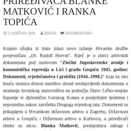
PRIREĐIVAČA BLANKE
MATKOVIĆ I RANKA
TOPIĆA
2. SIJEČNJA 2019.
ZMAJO
29 KOMENTARA
Krajem ožujka iz tiska izlazi novo izdanje Hrvatske družbe
povjesničara „Dr. Rudolf Horvat“. Riječ je o zbirci arhivskih
dokumenata pod naslovom “
Zločini Jugoslavenske armije i
komunistička represija u Lici i gradu Gospiću 1945. godine:
Dokumenti, svjedočanstva i grobišta (1944.-1998.)
” koja na oko
tisuću stranica donosi mnoštvo dosad neobjavljenih dokumenata o
stradanju hrvatskog stanovništva na području čitave Ličko-senjske
županije te djelomično Gorskog Kotara u posljednjim tjednima i
neposredno nakon završetka Drugoga svjetskog rata. Dokumenti su
prikupljeni u Hrvatskom državnom arhivu u Zagrebu, Državnom
arhivu u Gospiću i Državnom arhivu u Karlovcu, a priređivači
zbirke su mr.sc.
Blanka Matković
, predsjednica udruge i