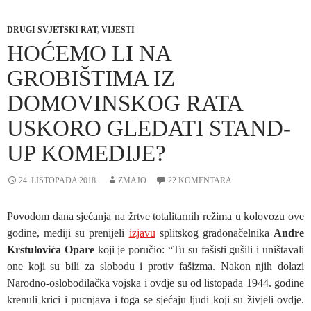
DRUGI SVJETSKI RAT
,
VIJESTI
HOĆEMO LI NA
GROBIŠTIMA IZ
DOMOVINSKOG RATA
USKORO GLEDATI STAND-
UP KOMEDIJE?
24. LISTOPADA 2018.
ZMAJO
22 KOMENTARA
Povodom dana sjećanja na žrtve totalitarnih režima u kolovozu ove
godine, mediji su prenijeli
izjavu
splitskog gradonačelnika
Andre
Krstulovića Opare
koji je poručio: “Tu su fašisti gušili i uništavali
one koji su bili za slobodu i protiv fašizma. Nakon njih dolazi
Narodno-oslobodilačka vojska i ovdje su od listopada 1944. godine
krenuli krici i pucnjava i toga se sjećaju ljudi koji su živjeli ovdje.