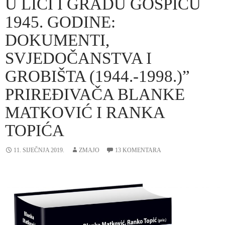
U LICI I GRADU GOSPIĆU
1945. GODINE:
DOKUMENTI,
SVJEDOČANSTVA I
GROBIŠTA (1944.-1998.)”
PRIREĐIVAČA BLANKE
MATKOVIĆ I RANKA
TOPIĆA
11. SIJEČNJA 2019.
ZMAJO
13 KOMENTARA