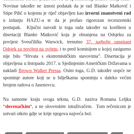
Novinar također ne iznosi podatak da je rad Blanke Matković i
Stipe Pilić o kojemu je riječ objavljen kao
izvorni znanstveni rad
u izdanju HAZU-a te da je prošao rigorozan recenzentski
postupak. Ključni navodi iz toga rada također su korišteni u
disertaciji Blanke Matković koja je obranjena na Odsjeku za
povijest Sveučilišta Warwick, trenutno
37. najbolje rangirani
Odsjek za povijest na svijetu,
i to pred komisijom u kojoj zasigurno
nije bilo “Hrvata s ekstremističkim stavovima”. Disertacija je
objavljena u listopadu 2017. u Sjedinjenim Američkim Državama u
nakladi
Brown Walker Pressa
. Osim toga, G.D. također uopće ne
spominje autore koji se u bilješkama spominju s daleko većim
brojem radova o Jasenovcu.
Na samome kraju svoga teksta, G.D. naziva Romana Leljka
“
slovenačkim
“, a ne
slovenskim
istraživačem. Tom rečenicom je
ustvari otkrio gdje se krije njegova najveća bol.