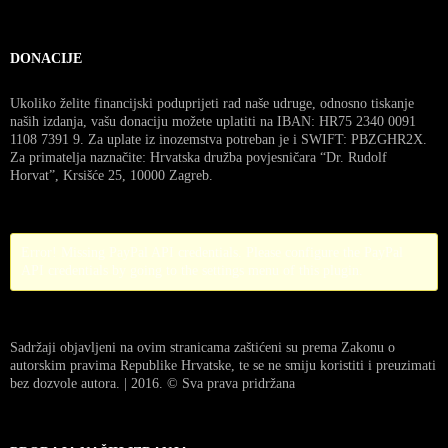
DONACIJE
Ukoliko želite financijski poduprijeti rad naše udruge, odnosno tiskanje
naših izdanja, vašu donaciju možete uplatiti na IBAN: HR75 2340 0091
1108 7391 9. Za uplate iz inozemstva potreban je i SWIFT: PBZGHR2X.
Za primatelja naznačite: Hrvatska družba povjesničara “Dr. Rudolf
Horvat”, Krsišće 25, 10000 Zagreb.
Error! Missing PayPal API credentials. Please configure the PayPal
API credentials by going to the settings menu of this plugin.
Sadržaji objavljeni na ovim stranicama zaštićeni su prema Zakonu o
autorskim pravima Republike Hrvatske, te se ne smiju koristiti i preuzimati
bez dozvole autora. | 2016. © Sva prava pridržana