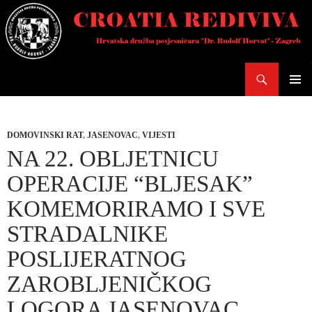
Skoči
do
sadržaja
Pretraži
PRIMAR
IZBORN
DOMOVINSKI RAT
,
JASENOVAC
,
VIJESTI
NA 22. OBLJETNICU
OPERACIJE “BLJESAK”
KOMEMORIRAMO I SVE
STRADALNIKE
POSLIJERATNOG
ZAROBLJENIČKOG
LOGORA JASENOVAC