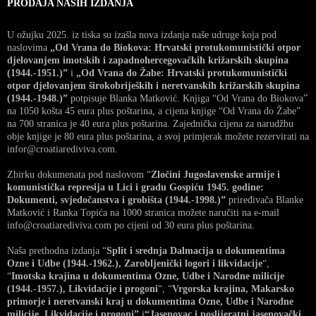
PRODAJA NAŠIH IZDANJA
U ožujku 2025. iz tiska su izašla nova izdanja naše udruge koja pod
naslovima
„Od Vrana do Biokova: Hrvatski protukomunistički otpor
djelovanjem imotskih i zapadnohercegovačkih križarskih skupina
(1944.-1951.)”
i
„Od Vrana do Žabe: Hrvatski protukomunistički
otpor djelovanjem širokobrijeških i neretvanskih križarskih skupina
(1944.-1948.)”
potpisuje Blanka Matković. Knjiga “Od Vrana do Biokova”
na 1050 košta 45 eura plus poštarina, a cijena knjige “Od Vrana do Žabe”
na 700 stranica je 40 eura plus poštarina. Zajednička cijena za narudžbu
obje knjige je 80 eura plus poštarina, a svoj primjerak možete rezervirati na
infor@croatiarediviva.com.
Zbirku dokumenata pod naslovom “
Zločini Jugoslavenske armije i
komunistička represija u Lici i gradu Gospiću 1945. godine:
Dokumenti, svjedočanstva i grobišta (1944.-1998.)”
priređivača Blanke
Matković i Ranka Topića na 1000 stranica možete naručiti na e-mail
info@croatiarediviva.com po cijeni od 30 eura plus poštarina.
Naša prethodna izdanja “
Split i srednja Dalmacija u dokumentima
Ozne i Udbe (1944.-1962.), Zarobljenički logori i likvidacije
“,
“
Imotska krajina u dokumentima Ozne, Udbe i Narodne milicije
(1944.-1957.), Likvidacije i progoni
“, “
Vrgorska krajina, Makarsko
primorje i neretvanski kraj u dokumentima Ozne, Udbe i Narodne
milicije, Likvidacije i progoni”
i
“Jasenovac i poslijeratni jasenovački