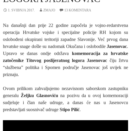
1. SVIBNJA 2017.
ZMAJO
13 KOMENTARA
Na današnji dan prije 22 godine započela je vojno-redarstvena
operacija Hrvatske vojske i specijalne policije RH kojom su
oslobođeni okupirani teritoriji zapadne Slavonije. Već prvog dana
hrvatske snage došle su nadomak Okučana i oslobodile
Jasenovac
.
Upravo se danas ondje održava
komemoracija za hrvatske
zatočenike Titovog poslijeratnog logora Jasenovac
čiju žrtvu
“službena” politika i Spomen područje Jasenovac još uvijek ne
priznaju.
Ovom prilikom zahvaljujemo nezavisnom saborskom zastupniku
generalu
Željku Glasnoviću
na pozivu da u ovoj komemoraciji
sudjeluje i član naše udruge, a danas će nas u Jasenovcu
predstavljati suosnivač udruge
Stipo Pilić
.