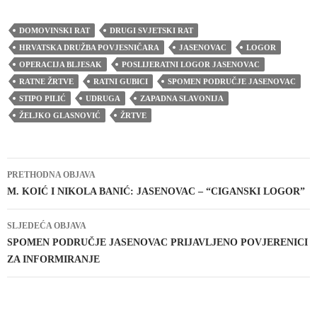
DOMOVINSKI RAT
DRUGI SVJETSKI RAT
HRVATSKA DRUŽBA POVJESNIČARA
JASENOVAC
LOGOR
OPERACIJA BLJESAK
POSLIJERATNI LOGOR JASENOVAC
RATNE ŽRTVE
RATNI GUBICI
SPOMEN PODRUČJE JASENOVAC
STIPO PILIĆ
UDRUGA
ZAPADNA SLAVONIJA
ŽELJKO GLASNOVIĆ
ŽRTVE
Navigacija
PRETHODNA OBJAVA
objava
M. KOIĆ I NIKOLA BANIĆ: JASENOVAC – “CIGANSKI LOGOR”
SLJEDEĆA OBJAVA
SPOMEN PODRUČJE JASENOVAC PRIJAVLJENO POVJERENICI
ZA INFORMIRANJE