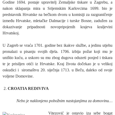
Godine 1694. postaje upravitelj Zemaljske tiskare u Zagrebu, a
nakon sklapanja mira u Srijemskim Karlovcima 1699. bio je
predstavnik Hrvatske na bečkom dvoru u komisiji za razgraničenje
između Hrvatske, mletačke Dalmacije i turske Bosne, zadužen za
dokazivanje pripadnosti novopripojenih krajeva kraljevini
Hrvatskoj.
U Zagreb se vraća 1701. godine bez ikakve službe, a jedinu utjehu
pronalazi u pisanju svojih djela. 1706. izbija požar koji mu je
uništio kuću, a uskoro su mu zbog dugova oduzeti posjed i tiskara
te je prisiljen otići iz Hrvatske. Kraj života dočekao je u velikoj
oskudici i siromaštvu 20. siječnja 1713. u Beču, daleko od svoje
voljene Domovine.
CROATIA REDIVIVA
Nebo je naklonjeno pobožnim nastojanjima za domovinu…
Vitezović je ostavio iza sebe bogat