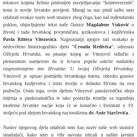
tekstove kojima želimo pridonijeti rasvjetljavanju “kontroverznih”
tema iz novije hrvatske povijesti. Mnogi su nas pitali zašto smo
odabrali ovakav naziv web stranice zbog čega, kao naš rođendanski
poklon, objavljujemo tekst naše članice
Magdalene Vuković
o
životu i radu hrvatskog povjesničara, jezikoslovca i književnika
Pavla Rittera Vitezovića
. Najpoznatiji njegov rad svakako je
nedovršeno historiografsko djelo “
Croatia Rediviva
“, odnosno
Oživjela Hrvatska
, na pisanje kojeg se Vitezović odlučio s
plemenitom namjerom da
iz krvava pepela uskrisi nadaleko
rasprostranjeno ime Hrvatske
. U svojoj
Oživjeloj Hrvatskoj
Vitezović je opisao podrijetlo hrvatskoga imena, odredio granice
hrvatskog kraljevstva i iznio teoriju o dolasku Hrvata na ova
područja. Osim toga, ovim djelom Vitezović panslavističku ideju
mijenja u pankroatističku te tako postavlja temelje za izgradnju
moderne hrvatske nacije koja će se konačno i formirati u 19.
stoljeću pod idejom hrvatskog nacionalizma
dr. Ante Starčevića
.
Naslov njegovog djela odabrali smo kao naziv naše web stranice
smatrajući, kako smo u više navrata isticali u našim javnim