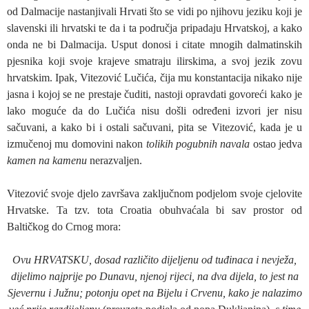
od Dalmacije nastanjivali Hrvati što se vidi po njihovu jeziku koji je
slavenski ili hrvatski te da i ta područja pripadaju Hrvatskoj, a kako
onda ne bi Dalmacija. Usput donosi i citate mnogih dalmatinskih
pjesnika koji svoje krajeve smatraju ilirskima, a svoj jezik zovu
hrvatskim. Ipak, Vitezović Lučića, čija mu konstantacija nikako nije
jasna i kojoj se ne prestaje čuditi, nastoji opravdati govoreći kako je
lako moguće da do Lučića nisu došli određeni izvori jer nisu
sačuvani, a kako bi i ostali sačuvani, pita se Vitezović, kada je u
izmučenoj mu domovini nakon
tolikih pogubnih navala
ostao jedva
kamen na kamenu
nerazvaljen.
Vitezović svoje djelo završava zaključnom podjelom svoje cjelovite
Hrvatske. Ta tzv. tota Croatia obuhvaćala bi sav prostor od
Baltičkog do Crnog mora:
Ovu HRVATSKU, dosad različito dijeljenu od tuđinaca i nevježa,
dijelimo najprije po Dunavu, njenoj rijeci, na dva dijela, to jest na
Sjevernu i Južnu; potonju opet na Bijelu i Crvenu, kako je nalazimo