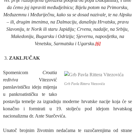
već prije razdijeljenu
(preuzeta podjela od popa Dukljanina)
, s time
da ćemo joj ispraviti međudjelnicu; Bijelu potom na Primorsku,
Međuzemnu i Međuriječnu, kako su se dosad nazivale, te na Alpsku
– ili, drugim imenima, na Dalmaciju, današnju Hrvatsku, pravu
Slavoniju, te Norik ili staru Japidiju; Crvenu, nadalje, na Srbiju,
Makedoniju, Bugarsku i Odriziju; Sjevernu, naposljetku, na
Venetsku, Sarmatsku i Ugarsku.
[6]
ZAKLJUČAK
Spomenicom
Croatia
rediviva
Vitezović
Grb Pavla Rittera Vitezovića
panslavističku ideju mijenja
u pankroatističku te tako
postavlja temelje za izgradnju moderne hrvatske nacije koja će se
konačno i formirati u 19. stoljeću pod idejom hrvatskog
nacionalizma dr. Ante Starčevića.
Unatoč brojnim životnim nedaćama te razočarenjima od strane