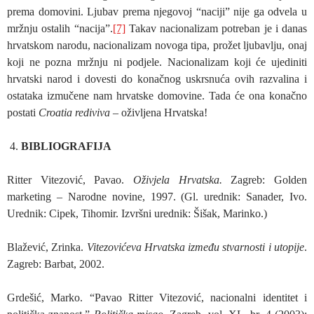
prema domovini. Ljubav prema njegovoj “naciji” nije ga odvela u
mržnju ostalih “nacija”.
[7]
Takav nacionalizam potreban je i danas
hrvatskom narodu, nacionalizam novoga tipa, prožet ljubavlju, onaj
koji ne pozna mržnju ni podjele. Nacionalizam koji će ujediniti
hrvatski narod i dovesti do konačnog uskrsnuća ovih razvalina i
ostataka izmučene nam hrvatske domovine. Tada će ona konačno
postati
Croatia rediviva
– oživljena Hrvatska!
BIBLIOGRAFIJA
Ritter Vitezović, Pavao.
Oživjela Hrvatska.
Zagreb: Golden
marketing – Narodne novine, 1997. (Gl. urednik: Sanader, Ivo.
Urednik: Cipek, Tihomir. Izvršni urednik: Šišak, Marinko.)
Blažević, Zrinka.
Vitezovićeva Hrvatska između stvarnosti i utopije
.
Zagreb: Barbat, 2002.
Grdešić, Marko. “Pavao Ritter Vitezović, nacionalni identitet i