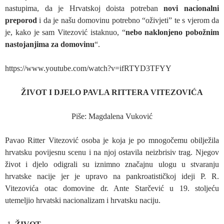
nastupima, da je Hrvatskoj doista potreban
novi nacionalni
preporod
i da je našu domovinu potrebno “oživjeti” te s vjerom da
je, kako je sam Vitezović istaknuo, “
nebo naklonjeno pobožnim
nastojanjima za domovinu
“.
https://www.youtube.com/watch?v=ifRTYD3TFYY
ŽIVOT I DJELO PAVLA RITTERA VITEZOVIĆA
Piše: Magdalena Vuković
Pavao Ritter Vitezović osoba je koja je po mnogočemu obilježila
hrvatsku povijesnu scenu i na njoj ostavila neizbrisiv trag. Njegov
život i djelo odigrali su iznimno značajnu ulogu u stvaranju
hrvatske nacije jer je upravo na pankroatističkoj ideji P. R.
Vitezovića otac domovine dr. Ante Starčević u 19. stoljeću
utemeljio hrvatski nacionalizam i hrvatsku naciju.