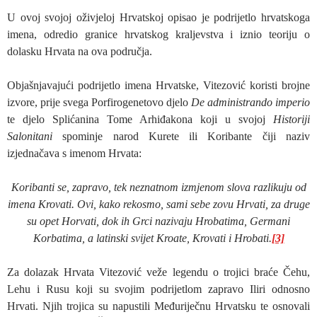
U ovoj svojoj oživjeloj Hrvatskoj opisao je podrijetlo hrvatskoga
imena, odredio granice hrvatskog kraljevstva i iznio teoriju o
dolasku Hrvata na ova područja.
Objašnjavajući podrijetlo imena Hrvatske, Vitezović koristi brojne
izvore, prije svega Porfirogenetovo djelo
De administrando imperio
te djelo Splićanina Tome Arhiđakona koji u svojoj
Historiji
Salonitani
spominje narod Kurete ili Koribante čiji naziv
izjednačava s imenom Hrvata:
Koribanti se, zapravo, tek neznatnom izmjenom slova razlikuju od
imena Krovati. Ovi, kako rekosmo, sami sebe zovu Hrvati, za druge
su opet Horvati, dok ih Grci nazivaju Hrobatima, Germani
Korbatima, a latinski svijet Kroate, Krovati i Hrobati.
[3]
Za dolazak Hrvata Vitezović veže legendu o trojici braće Čehu,
Lehu i Rusu koji su svojim podrijetlom zapravo Iliri odnosno
Hrvati. Njih trojica su napustili Međuriječnu Hrvatsku te osnovali