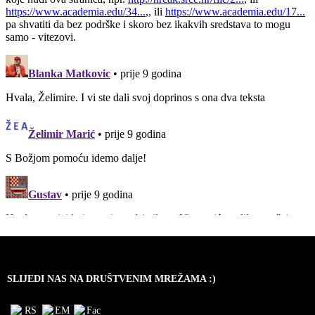
SLIJEDI NAS NA DRUŠTVENIM MREŽAMA :)