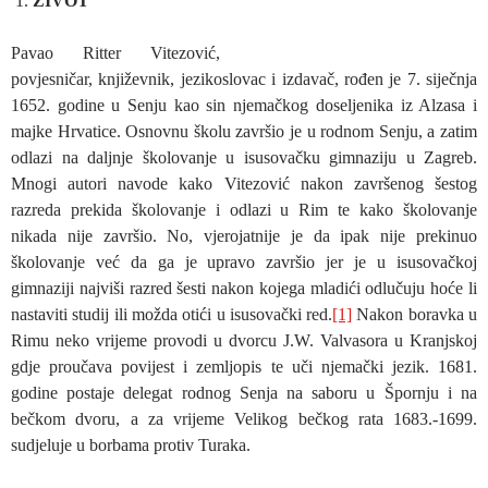
ŽIVOT
Pavao Ritter Vitezović,
povjesničar, književnik, jezikoslovac i izdavač, rođen je 7. siječnja
1652. godine u Senju kao sin njemačkog doseljenika iz Alzasa i
majke Hrvatice. Osnovnu školu završio je u rodnom Senju, a zatim
odlazi na daljnje školovanje u isusovačku gimnaziju u Zagreb.
Mnogi autori navode kako Vitezović nakon završenog šestog
razreda prekida školovanje i odlazi u Rim te kako školovanje
nikada nije završio. No, vjerojatnije je da ipak nije prekinuo
školovanje već da ga je upravo završio jer je u isusovačkoj
gimnaziji najviši razred šesti nakon kojega mladići odlučuju hoće li
nastaviti studij ili možda otići u isusovački red.
[1]
Nakon boravka u
Rimu neko vrijeme provodi u dvorcu J.W. Valvasora u Kranjskoj
gdje proučava povijest i zemljopis te uči njemački jezik. 1681.
godine postaje delegat rodnog Senja na saboru u Špornju i na
bečkom dvoru, a za vrijeme Velikog bečkog rata 1683.-1699.
sudjeluje u borbama protiv Turaka.