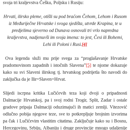
svoja tri kraljevstva Češku, Poljsku i Rusiju:
Hrvati, ilirsko pleme, otišli su pod braćom Čehom, Lehom i Rusom
iz Međuriječne Hrvatske i svoga sjedišta, utvrde Krapina, te u
predjelima sjeverno od Dunava osnovali tri vrlo napredna
kraljevstva, nadjenuvši im svoja imena: to jest, Česi ili Bohemi,
Lehi ili Poloni i Rusi.
[4]
Ova legenda služi mu prije svega za “proglašavanje Hrvatske
pradomovinom zapadnih i istočnih Slavena”
[5]
te njome dokazuje
kako su svi Slaveni ilirskog tj. hrvatskog podrijetla što navodi do
zaključka da je Ilir=Slaven=Hrvat.
Slijedi iscrpna kritika Lučićevih teza koji dvoji o pripadnosti
Dalmacije Hrvatskoj, pa i svoj rodni Trogir, Split, Zadar i ostale
gradove pripaja Dalmaciji oduzimajući ih matici zemlji. Vitezović
odlučno pobija njegove teze, sve to potkrepljuje brojnim izvorima
pa čak i Lučićevim vlastitim citatima. Zaključuje kako su i Bosnu,
Hercegovinu, Srbiju, Albaniju i druge provincije mnogo udaljenije