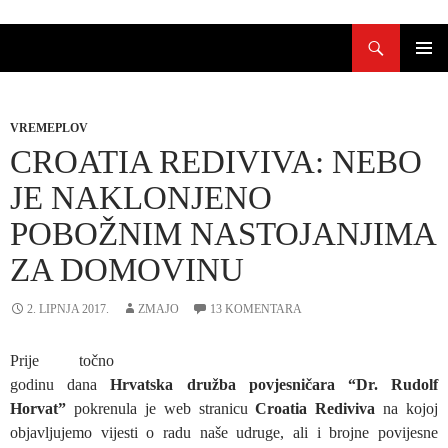
Skoči
Pretraži
do
sadržaja
PRIMAR
IZBORN
VREMEPLOV
CROATIA REDIVIVA: NEBO
JE NAKLONJENO
POBOŽNIM NASTOJANJIMA
ZA DOMOVINU
2. LIPNJA 2017.
ZMAJO
13 KOMENTARA
Prije točno
godinu dana
Hrvatska družba povjesničara “Dr. Rudolf
Horvat”
pokrenula je web stranicu
Croatia Rediviva
na kojoj
objavljujemo vijesti o radu naše udruge, ali i brojne povijesne