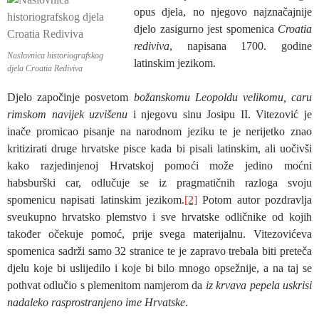
opus djela, no njegovo najznačajnije
djelo zasigurno jest spomenica
Croatia
rediviva
, napisana 1700. godine
Naslovnica historiografskog
latinskim jezikom.
djela Croatia Rediviva
Djelo započinje posvetom
božanskomu Leopoldu velikomu, caru
rimskom navijek uzvišenu
i njegovu sinu Josipu II. Vitezović je
inače promicao pisanje na narodnom jeziku te je nerijetko znao
kritizirati druge hrvatske pisce kada bi pisali latinskim, ali uočivši
kako razjedinjenoj Hrvatskoj pomoći može jedino moćni
habsburški car, odlučuje se iz pragmatičnih razloga svoju
spomenicu napisati latinskim jezikom.
[2]
Potom autor pozdravlja
sveukupno hrvatsko plemstvo i sve hrvatske odličnike od kojih
također očekuje pomoć, prije svega materijalnu. Vitezovićeva
spomenica sadrži samo 32 stranice te je zapravo trebala biti preteča
djelu koje bi uslijedilo i koje bi bilo mnogo opsežnije, a na taj se
pothvat odlučio s plemenitom namjerom da
iz krvava pepela uskrisi
nadaleko rasprostranjeno ime Hrvatske
.