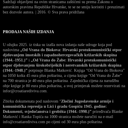
Sadržaji objavljeni na ovim stranicama zaštićeni su prema Zakonu o
autorskim pravima Republike Hrvatske, te se ne smiju koristiti i preuzimati
bez dozvole autora. | 2016. © Sva prava pridržana
PRODAJA NAŠIH IZDANJA
U ožujku 2025. iz tiska su izašla nova izdanja naše udruge koja pod
naslovima
„Od Vrana do Biokova: Hrvatski protukomunistički otpor
djelovanjem imotskih i zapadnohercegovačkih križarskih skupina
(1944.-1951.)”
i
„Od Vrana do Žabe: Hrvatski protukomunistički
otpor djelovanjem širokobrijeških i neretvanskih križarskih skupina
(1944.-1948.)”
potpisuje Blanka Matković. Knjiga “Od Vrana do Biokova”
na 1050 košta 45 eura plus poštarina, a cijena knjige “Od Vrana do Žabe”
na 700 stranica je 40 eura plus poštarina. Zajednička cijena za narudžbu
obje knjige je 80 eura plus poštarina, a svoj primjerak možete rezervirati na
infor@croatiarediviva.com.
Zbirku dokumenata pod naslovom “
Zločini Jugoslavenske armije i
komunistička represija u Lici i gradu Gospiću 1945. godine:
Dokumenti, svjedočanstva i grobišta (1944.-1998.)”
priređivača Blanke
Matković i Ranka Topića na 1000 stranica možete naručiti na e-mail
info@croatiarediviva.com po cijeni od 30 eura plus poštarina.