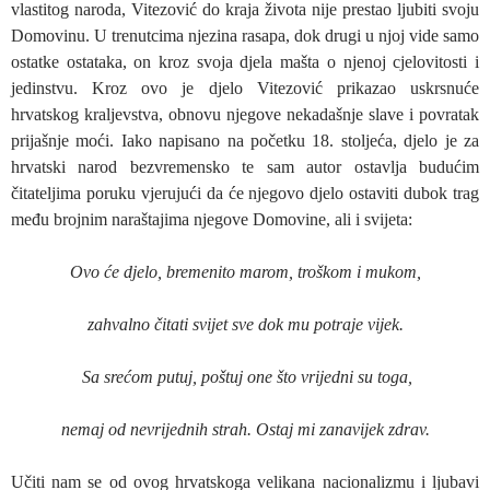
vlastitog naroda, Vitezović do kraja života nije prestao ljubiti svoju
Domovinu. U trenutcima njezina rasapa, dok drugi u njoj vide samo
ostatke ostataka, on kroz svoja djela mašta o njenoj cjelovitosti i
jedinstvu. Kroz ovo je djelo Vitezović prikazao uskrsnuće
hrvatskog kraljevstva, obnovu njegove nekadašnje slave i povratak
prijašnje moći. Iako napisano na početku 18. stoljeća, djelo je za
hrvatski narod bezvremensko te sam autor ostavlja budućim
čitateljima poruku vjerujući da će njegovo djelo ostaviti dubok trag
među brojnim naraštajima njegove Domovine, ali i svijeta:
Ovo će djelo, bremenito marom, troškom i mukom,
zahvalno čitati svijet sve dok mu potraje vijek.
Sa srećom putuj, poštuj one što vrijedni su toga,
nemaj od nevrijednih strah. Ostaj mi zanavijek zdrav.
Učiti nam se od ovog hrvatskoga velikana nacionalizmu i ljubavi