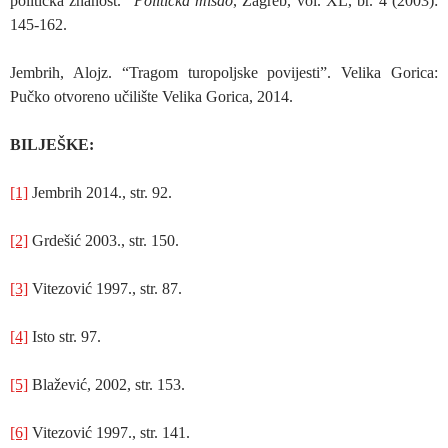
politička znanost.”
Politička misao
, Zagreb, vol. XL, br. 4 (2003):
145-162.
Jembrih, Alojz. “Tragom turopoljske povijesti”. Velika Gorica:
Pučko otvoreno učilište Velika Gorica, 2014.
BILJEŠKE:
[1]
Jembrih 2014., str. 92.
[2]
Grdešić 2003., str. 150.
[3]
Vitezović 1997., str. 87.
[4]
Isto str. 97.
[5]
Blažević, 2002, str. 153.
[6]
Vitezović 1997., str. 141.