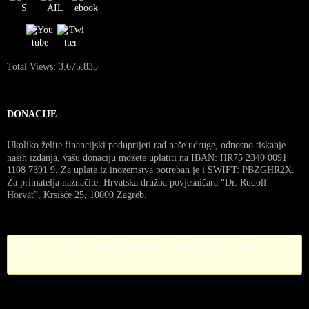
Total Views:
3.675.835
DONACIJE
Ukoliko želite financijski poduprijeti rad naše udruge, odnosno tiskanje
naših izdanja, vašu donaciju možete uplatiti na IBAN: HR75 2340 0091
1108 7391 9. Za uplate iz inozemstva potreban je i SWIFT: PBZGHR2X.
Za primatelja naznačite: Hrvatska družba povjesničara “Dr. Rudolf
Horvat”, Krsišće 25, 10000 Zagreb.
Error! Missing PayPal API credentials. Please configure the PayPal
API credentials by going to the settings menu of this plugin.